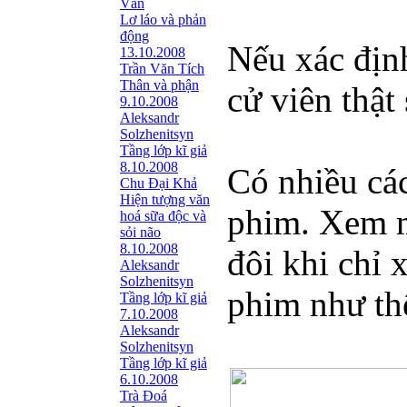
Văn
Lơ láo và phản
động
Nếu xác địn
13.10.2008
Trần Văn Tích
Thân và phận
cử viên thật 
9.10.2008
Aleksandr
Solzhenitsyn
Tầng lớp kĩ giả
8.10.2008
Có nhiều các
Chu Đại Khả
Hiện tượng văn
phim. Xem mộ
hoá sữa độc và
sỏi não
8.10.2008
đôi khi chỉ 
Aleksandr
Solzhenitsyn
phim như th
Tầng lớp kĩ giả
7.10.2008
Aleksandr
Solzhenitsyn
Tầng lớp kĩ giả
6.10.2008
Trà Đoá