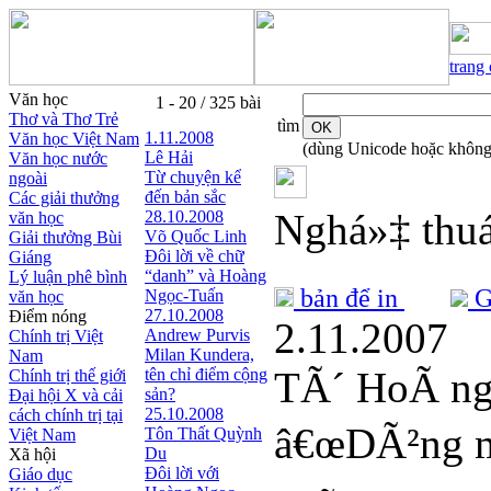
trang
Văn học
1 - 20 / 325 bài
Thơ và Thơ Trẻ
tìm
1.11.2008
Văn học Việt Nam
(dùng Unicode hoặc không
Lê Hải
Văn học nước
Từ chuyện kể
ngoài
đến bản sắc
Các giải thưởng
Nghá»‡ thuáº
28.10.2008
văn học
Võ Quốc Linh
Giải thưởng Bùi
Đôi lời về chữ
Giáng
“danh” và Hoàng
Lý luận phê bình
bản để in
Gử
Ngọc-Tuấn
văn học
27.10.2008
Điểm nóng
2.11.2007
Andrew Purvis
Chính trị Việt
Milan Kundera,
Nam
TÃ´ HoÃ n
tên chỉ điểm cộng
Chính trị thế giới
sản?
Đại hội X và cải
25.10.2008
cách chính trị tại
â€œDÃ²ng mÃ
Tôn Thất Quỳnh
Việt Nam
Du
Xã hội
Đôi lời với
Giáo dục