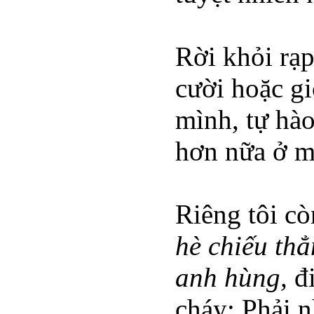
Rời khỏi rạ
cười hoặc g
mình, tự hào
hơn nữa ở mộ
Riêng tôi c
hè chiếu th
anh hùng,
đ
cháy: Phải n