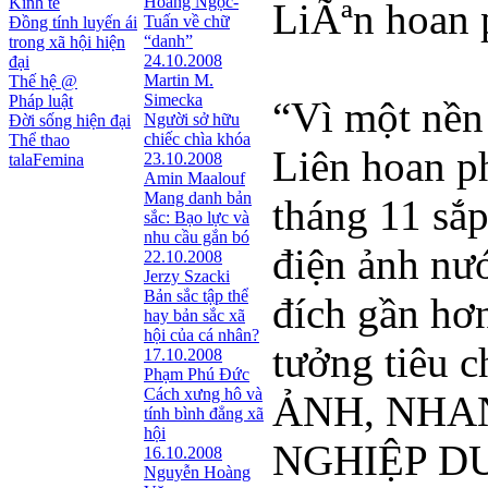
Hoàng Ngọc-
Kinh tế
LiÃªn hoan 
Tuấn về chữ
Đồng tính luyến ái
“danh”
trong xã hội hiện
24.10.2008
đại
Martin M.
Thế hệ @
Simecka
Pháp luật
“Vì một nền
Người sở hữu
Đời sống hiện đại
chiếc chìa khóa
Thể thao
Liên hoan ph
23.10.2008
talaFemina
Amin Maalouf
Mang danh bản
tháng 11 sắp
sắc: Bạo lực và
nhu cầu gắn bó
điện ảnh nư
22.10.2008
Jerzy Szacki
Bản sắc tập thể
đích gần hơn
hay bản sắc xã
hội của cá nhân?
tưởng tiêu
17.10.2008
Phạm Phú Đức
Cách xưng hô và
ẢNH, NHA
tính bình đẳng xã
hội
NGHIỆP DƯ
16.10.2008
Nguyễn Hoàng