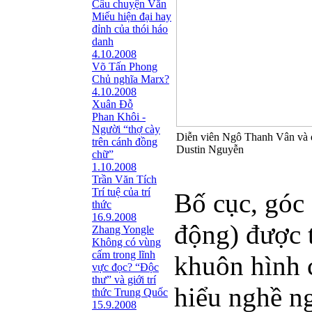
Câu chuyện Văn
Miếu hiện đại hay
đỉnh của thói háo
danh
4.10.2008
Võ Tấn Phong
Chủ nghĩa Marx?
4.10.2008
Xuân Đỗ
Phan Khôi -
Người “thợ cày
Diễn viên Ngô Thanh Vân và 
trên cánh đồng
Dustin Nguyễn
chữ”
1.10.2008
Trần Văn Tích
Trí tuệ của trí
Bố cục, góc 
thức
16.9.2008
động) được t
Zhang Yongle
Không có vùng
cấm trong lĩnh
khuôn hình 
vực đọc? “Ðộc
thư” và giới trí
hiểu nghề ng
thức Trung Quốc
15.9.2008