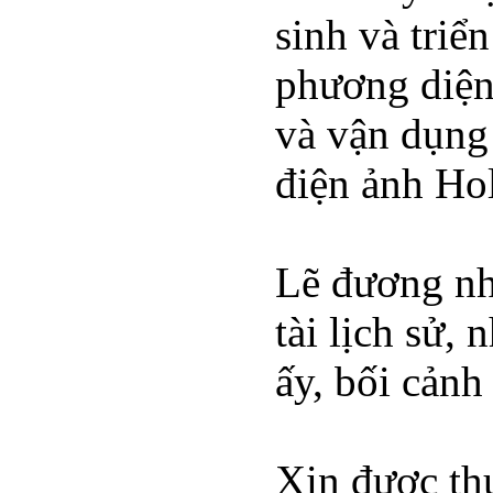
sinh và triể
phương diện 
và vận dụng
điện ảnh Ho
Lẽ đương nh
tài lịch sử,
ấy, bối cảnh
Xin được th