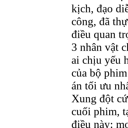
kịch, đạo d
công, đã thự
điều quan tr
3 nhân vật c
ai chịu yếu 
của bộ phim
án tối ưu nh
Xung đột cứ
cuối phim, t
điều này: mọ