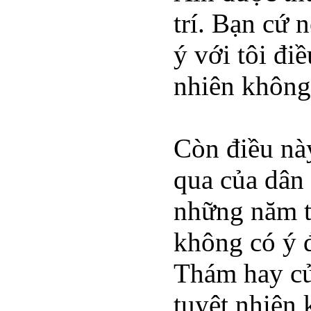
trí. Bạn cứ 
ý với tôi đi
nhiên không
Còn điều nà
qua của dân 
những năm th
không có ý đ
Thám hay củ
tuyệt nhiên 