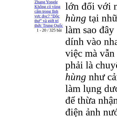
Zhang Yongle
lớn đối với 
Không có vùng
cấm trong lĩnh
hùng
tại nhữ
vực đọc? “Ðộc
thư” và giới trí
thức Trung Quốc
làm sao đây 
1 - 20 / 325 bài
dính vào nh
việc mà vẫn 
phải là chu
hùng
như cản
làm lụng dướ
để thừa nhận
điện ảnh nướ