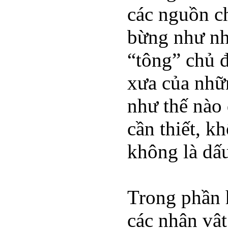
các nguồn ch
bừng như n
“tông” chủ đ
xưa của nhữ
như thế nào 
cần thiết, k
không là dấu
Trong phần h
các nhân vật