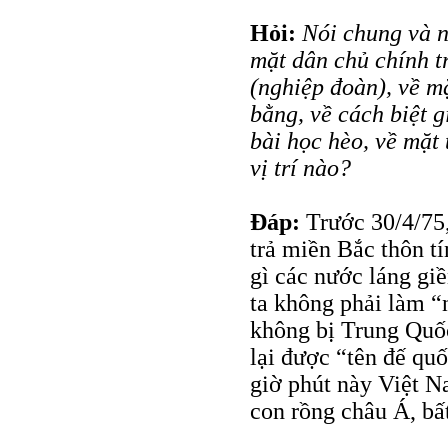
Hỏi:
Nói chung và n
mặt dân chủ chính tr
(nghiệp đoàn), về mặ
bằng, về cách biệt 
bài học hèo, về mặt 
vị trí nào?
Đáp:
Trước 30/4/75,
trả miền Bắc thôn t
gì các nước láng giề
ta không phải làm “
không bị Trung Quốc
lại được “tên đế quố
giờ phút này Việt N
con rồng châu Á, bấ