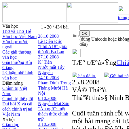
trang
Văn học
1 - 20 / 434 bài
Thơ và Thơ Trẻ
tìm
28.10.2008
Văn học Việt Nam
(dùng Unicode hoặc khôn
Lê Diễn Đức
Văn học nước
dấu)
“Phố A18” giữa
ngoài
thủ đô Ba Lan
Các giải thưởng
27.10.2008
văn học
TÆ° tÆ°á»Ÿng
Chiá
K’ Tiên
Giải thưởng Bùi
Nước mắt Tây
Giáng
Nguyên
Lý luận phê bình
bản để in
Gửi bài nà
14.10.2008
văn học
25.8.2008
Phạm Đình Trọng
Điểm nóng
Tháng Mười Hà
Chính trị Việt
VÅ© Tháº¥t
Nội
Nam
Tháº¥t thá»§ Ninh 
6.10.2008
Chính trị thế giới
Nguyễn Mai Sơn
Đại hội X và cải
“Ẩn ngữ”: một
cách chính trị tại
Cuối tuần rảnh rỗi v
thách thức chính
Việt Nam
trị?
Xã hội
một bài mang cái tựa
3.10.2008
Giáo dục
bút danh lạ Đỗ Kh. 