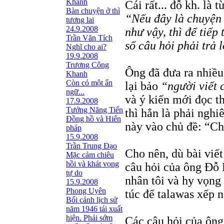
Khanh
Cái rất... đỗ kh. là 
Bàn chuyện ở thì
“Nếu đây là chuyện 
tương lai
24.9.2008
như vậy, thì để tiếp
Trần Văn Tích
số câu hỏi phải trả l
Nghĩ cho ai?
19.9.2008
Trương Công
Ông đã đưa ra nhiều c
Khanh
Còn có một ẩn
lại bảo
“người viết 
ngữ...
và ý kiến mới đọc t
17.9.2008
Tưởng Năng Tiến
thì hẳn là phải nghi
Đồng hồ và Hiến
này vào chủ đề: “Chi
pháp
15.9.2008
Trần Trung Đạo
Cho nên, dù bài viết
Mặc cảm chiêu
hồi và khát vọng
câu hỏi của ông Đỗ 
tự do
nhân tôi và hy vọng
15.9.2008
Phong Uyên
túc để talawas xếp 
Bối cảnh lịch sử
năm 1946 tái xuất
hiện. Phải sớm
Các câu hỏi của ông