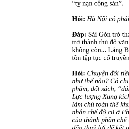
“tỵ nạn cộng sản”.
Hỏi:
Hà Nội có phải
Đáp:
Sài Gòn trở th
trở thành thủ đô vă
không còn... Lăng B
tồn tập tục cổ truyền
Hỏi:
Chuyện đổi tiề
như thế nào? Có chiế
phẩm, đốt sách, “đá
Lực lượng Xung kíc
làm chủ toàn thể kh
nhân chế độ cũ ở Ph
của thành phần chế 
đắp thuỷ lợi để kết