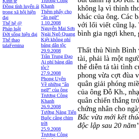
Trương Công
Kinh tế
Khanh
Đồng tính luyến ái
không lạ vì thỉnh th
Thêm phẩy cho
trong xã hội hiện
khác của ông. Các b
“ẩn ngữ”
đại
1.10.2008
Thế hệ @
với lối viết cũng lạ
Nguyễn Mai Sơn
Pháp luật
bình gia ngợi khen, 
Ngài Ngô Quang
Đời sống hiện đại
Kiệt không phỉ
Thể thao
báng dân tộc
talaFemina
Thất thủ Ninh Bình 
29.9.2008
Trần Trung Đạo
tài, phải là một ng
Ai phỉ báng dân
thể diễn tả tài tìn
tộc?
27.9.2008
phong vừa cợt đùa v
Phong Uyên
quân giải phóng miề
Về những “ẩn
ngữ” của ông
của ông Đỗ Kh., nh
Trương Công
quân chiến thắng trở
Khanh
26.9.2008
chứng nhân cho ngà
Tưởng Năng Tiến
Bắc vừa mới kết thú
Buộc cẳng chim
trời
độc lập sau 20 năm
25.9.2008
Trương Công