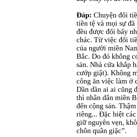
Đáp:
Chuyện đổi tiề
tiền tệ và mọi sự đã 
đều được đổi bấy n
chác. Từ việc đổi t
của người miền Nam
Bắc. Do đó không có
sản. Nhà cửa khắp h
cướp giật). Không m
công ăn việc làm ở 
Dần dần ai ai cũng 
thì nhân dân miền Bắ
đến cộng sản. Thậm 
riêng... Đặc biệt c
giữ nguyên vẹn, khô
chôn quân giặc”.