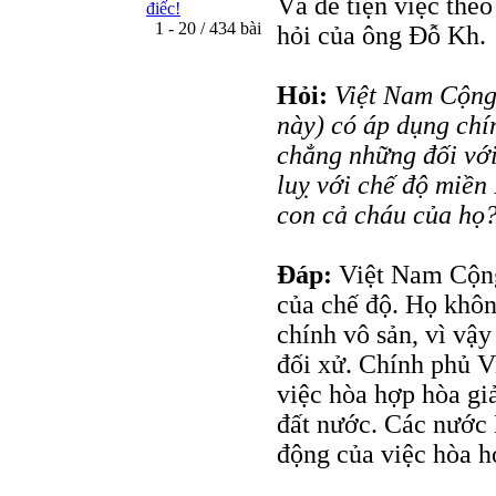
Và để tiện việc theo
điếc!
1 - 20 / 434 bài
hỏi của ông Đỗ Kh.
Hỏi:
Việt Nam Cộng
này) có áp dụng chín
chẳng những đối với
luỵ với chế độ miền
con cả cháu của họ
Đáp:
Việt Nam Cộng
của chế độ. Họ khôn
chính vô sản, vì vậy
đối xử. Chính phủ 
việc hòa hợp hòa giả
đất nước. Các nước 
động của việc hòa h