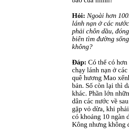
bào của mình?
Hỏi:
Ngoài hơn 100
lánh nạn ở các nước
phải chôn dầu, đóng
biên tìm đường sống
không?
Đáp:
Có thể có hơn 
chạy lánh nạn ở các
quê hương Mao xếnh 
bản. Số còn lại thì 
khác. Phần lớn nhữ
dân các nước về sau 
gặp vỏ dừa, khi phả
có khoảng 10 ngàn 
Kông nhưng không đư