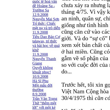
quốc tế hoá vấn
chưa xảy ra nhưng lạ
đề Hoàng Sa -
Trường Sa
tháng 4/75. Vì vậy kh
12.9.2008
an ninh, quân sự, ch
Nguyễn Mai Sơn
Trí thức: Chiếc
giống như tình hình
mặt nạ và trò diễn
cũng căn cứ vào các
11.9.2008
Tiêu Dao Bảo Cự
giới. Và do “sự cố” 
talawas, trí thức
xem xét bản chất củ
và bài học về quá
khứ
ở hai miền. Cũng có 
11.9.2008
gẫm về số phận của 
Nguyễn Thanh
Giang
so với cuộc đời của
Quyết không
do...
khuất phục!
10.9.2008
Hà Sĩ Phu
Trước hết, tôi xin g
Một mẩu đời
thường
Việt Nam Cộng hòa 
8.9.2008
30/4/1975 thì
cần có
Trần Văn Trạng
Thử “thêm một
lời” với một kẻ