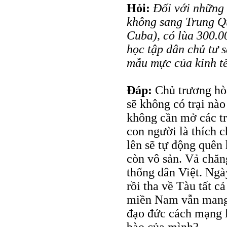
Hỏi:
Đối với những 
không sang Trung Qu
Cuba), có lùa 300.00
học tập dân chủ tư 
mẫu mực của kinh tế
Đáp:
Chủ trương hòa
sẽ không có trại nào 
không cần mở các tr
con người là thích 
lên sẽ tự động quên
còn vô sản. Vả chăn
thống dân Việt. Ngà
rồi tha về Tàu tất c
miền Nam vẫn mang đ
đạo đức cách mạng l