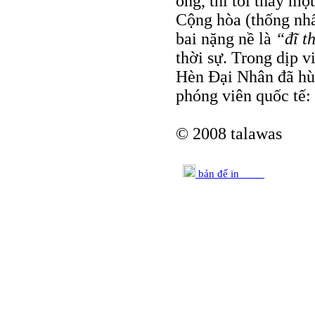
ông, thì tôi thấy m
Cộng hòa (thống nhấ
bai nặng nề là
“đĩ t
thời sự. Trong dịp 
Hèn Đại Nhân đã hùn
phóng viên quốc tế:
© 2008 talawas
bản để in