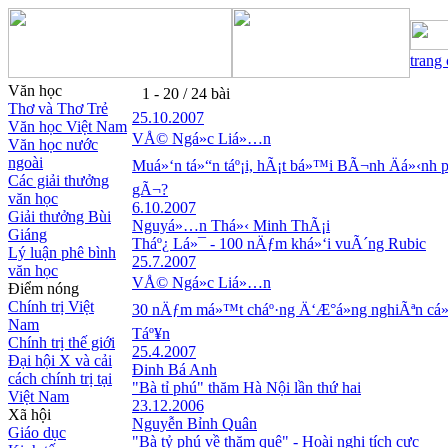
trang
Văn học
1 - 20 / 24 bài
Thơ và Thơ Trẻ
25.10.2007
Văn học Việt Nam
VÅ© Ngá»c Liá»…n
Văn học nước
ngoài
Muá»‘n tá»“n táº¡i, hÃ¡t bá»™i BÃ¬nh Äá»‹nh 
Các giải thưởng
gÃ¬?
văn học
6.10.2007
Giải thưởng Bùi
Nguyá»…n Thá»‹ Minh ThÃ¡i
Giáng
Tháº¿ Lá»¯ - 100 nÄƒm khá»‘i vuÃ´ng Rubic
Lý luận phê bình
25.7.2007
văn học
VÅ© Ngá»c Liá»…n
Điểm nóng
Chính trị Việt
30 nÄƒm má»™t cháº·ng Ä‘Æ°á»ng nghiÃªn cá
Nam
Táº¥n
Chính trị thế giới
25.4.2007
Đại hội X và cải
Đinh Bá Anh
cách chính trị tại
"Bà tỉ phú" thăm Hà Nội lần thứ hai
Việt Nam
23.12.2006
Xã hội
Nguyễn Bỉnh Quân
Giáo dục
"Bà tỷ phú về thăm quê" - Hoài nghi tích cực