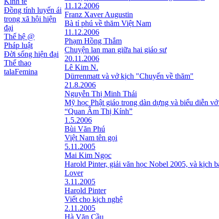
Kinh tế
11.12.2006
Đồng tính luyến ái
Franz Xaver Augustin
trong xã hội hiện
Bà tỉ phú về thăm Việt Nam
đại
11.12.2006
Thế hệ @
Phạm Hồng Thắm
Pháp luật
Chuyện lan man giữa hai giáo sư
Đời sống hiện đại
20.11.2006
Thể thao
Lê Kim N.
talaFemina
Dürrenmatt và vở kịch "Chuyến về thăm"
21.8.2006
Nguyễn Thị Minh Thái
Mỹ học Phật giáo trong dàn dựng và biểu diễn vở
“Quan Âm Thị Kính”
1.5.2006
Bùi Văn Phú
Việt Nam tên gọi
5.11.2005
Mai Kim Ngọc
Harold Pinter, giải văn học Nobel 2005, và kịch 
Lover
3.11.2005
Harold Pinter
Viết cho kịch nghệ
2.11.2005
Hà Văn Cầu