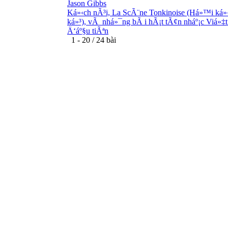
Jason Gibbs
Ká»‹ch nÃ³i, La ScÃ¨ne Tonkinoise (Há»™i ká»
ká»³), vÃ nhá»¯ng bÃ i hÃ¡t tÃ¢n nháº¡c Viá»‡
Ä‘áº§u tiÃªn
1 - 20 / 24 bài