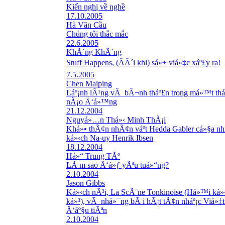
Kiến nghị về nghề
17.10.2005
Hà Văn Cầu
Chúng tôi thắc mắc
22.6.2005
KhÃ´ng KhÃ´ng
Stuff Happens, (ÃÃ´i khi) sá»± viá»‡c xáº£y ra!
7.5.2005
Chen Maiping
Láº¡nh lÃ¹ng vÃ bÃ¬nh tháº£n trong má»™t tháº
nÃ¡o Ä‘á»™ng
21.12.2004
Nguyá»…n Thá»‹ Minh ThÃ¡i
Khá»• thÃ¢n nhÃ¢n váº­t Hedda Gabler cá»§a nh
ká»‹ch Na-uy Henrik Ibsen
18.12.2004
Há»“ Trung TÃº
LÃ m sao Ä‘á»ƒ yÃªu tuá»“ng?
2.10.2004
Jason Gibbs
Ká»‹ch nÃ³i, La ScÃ¨ne Tonkinoise (Há»™i ká»
ká»³), vÃ nhá»¯ng bÃ i hÃ¡t tÃ¢n nháº¡c Viá»‡
Ä‘áº§u tiÃªn
2.10.2004