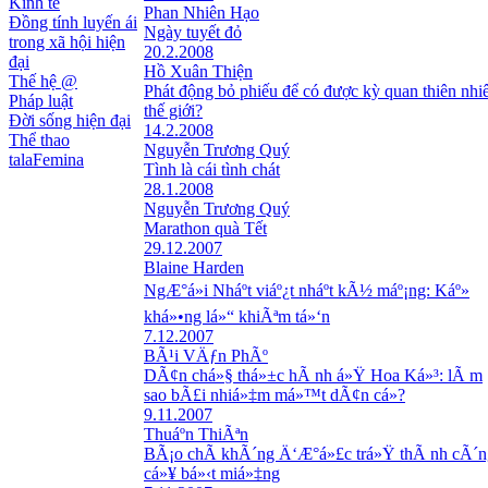
Kinh tế
Phan Nhiên Hạo
Đồng tính luyến ái
Ngày tuyết đỏ
trong xã hội hiện
20.2.2008
đại
Hồ Xuân Thiện
Thế hệ @
Phát động bỏ phiếu để có được kỳ quan thiên nhi
Pháp luật
thế giới?
Đời sống hiện đại
14.2.2008
Thể thao
Nguyễn Trương Quý
talaFemina
Tình là cái tình chát
28.1.2008
Nguyễn Trương Quý
Marathon quà Tết
29.12.2007
Blaine Harden
NgÆ°á»i Nháº­t viáº¿t nháº­t kÃ½ máº¡ng: Káº»
khá»•ng lá»“ khiÃªm tá»‘n
7.12.2007
BÃ¹i VÄƒn PhÃº
DÃ¢n chá»§ thá»±c hÃ nh á»Ÿ Hoa Ká»³: lÃ m
sao bÃ£i nhiá»‡m má»™t dÃ¢n cá»­?
9.11.2007
Thuáº­n ThiÃªn
BÃ¡o chÃ­ khÃ´ng Ä‘Æ°á»£c trá»Ÿ thÃ nh cÃ´n
cá»¥ bá»‹t miá»‡ng