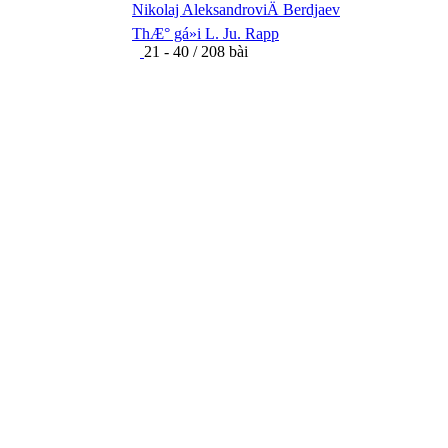
Nikolaj AleksandroviÄ Berdjaev
ThÆ° gá»­i L. Ju. Rapp
21 - 40 / 208 bài