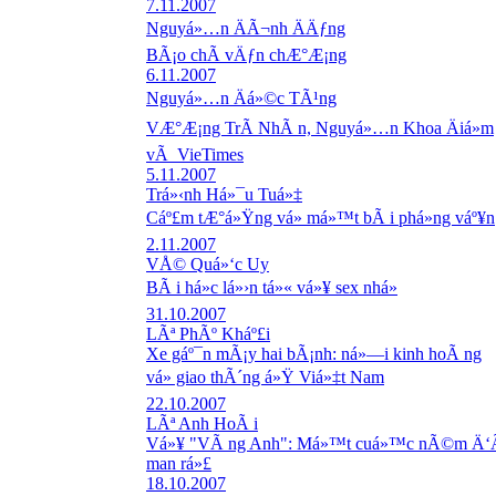
7.11.2007
Nguyá»…n ÄÃ¬nh ÄÄƒng
BÃ¡o chÃ­ vÄƒn chÆ°Æ¡ng
6.11.2007
Nguyá»…n Äá»©c TÃ¹ng
VÆ°Æ¡ng TrÃ­ NhÃ n, Nguyá»…n Khoa Äiá»m
vÃ VieTimes
5.11.2007
Trá»‹nh Há»¯u Tuá»‡
Cáº£m tÆ°á»Ÿng vá» má»™t bÃ i phá»ng váº¥n
2.11.2007
VÅ© Quá»‘c Uy
BÃ i há»c lá»›n tá»« vá»¥ sex nhá»
31.10.2007
LÃª PhÃº Kháº£i
Xe gáº¯n mÃ¡y hai bÃ¡nh: ná»—i kinh hoÃ ng
vá» giao thÃ´ng á»Ÿ Viá»‡t Nam
22.10.2007
LÃª Anh HoÃ i
Vá»¥ "VÃ ng Anh": Má»™t cuá»™c nÃ©m Ä‘
man rá»£
18.10.2007