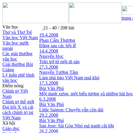
trang
Văn học
21 - 40 / 208 bài
Thơ và Thơ Trẻ
19.4.2008
Văn học Việt Nam
Phan Cẩm Thượng
Văn học nước
Đằng sau các hội lễ
ngoài
14.4.2008
Các giải thưởng
Nguyễn Học
văn học
Trăn trở từ một di sản
Giải thưởng Bùi
27.3.2008
Giáng
Nguyễn Tường Tâm
Lý luận phê bình
Làm nhà báo Việt Nam quá khó
văn học
17.3.2008
Điểm nóng
Bùi Văn Phú
Chính trị Việt
Một danh xưng, một biểu tượng và những bài học
Nam
6.3.2008
Chính trị thế giới
Bùi Văn Phú
Đại hội X và cải
Little Saigon: Chuyện vẫn còn dài
cách chính trị tại
29.2.2008
Việt Nam
Bùi Văn Phú
Xã hội
San Jose: Sài Gòn Nhỏ mà tranh cãi lớn
Giáo dục
26.2.2008