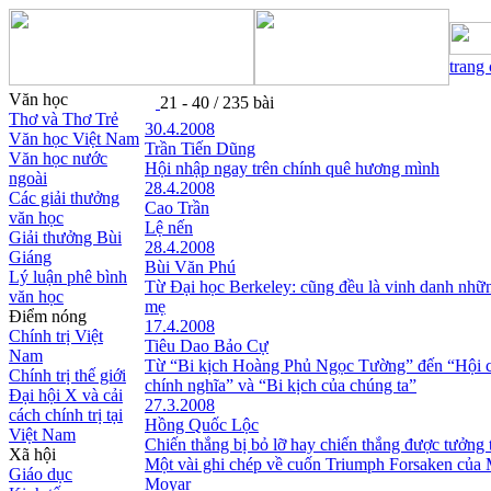
trang
Văn học
21 - 40 / 235 bài
Thơ và Thơ Trẻ
30.4.2008
Văn học Việt Nam
Trần Tiến Dũng
Văn học nước
Hội nhập ngay trên chính quê hương mình
ngoài
28.4.2008
Các giải thưởng
Cao Trần
văn học
Lệ nến
Giải thưởng Bùi
28.4.2008
Giáng
Bùi Văn Phú
Lý luận phê bình
Từ Đại học Berkeley: cũng đều là vinh danh nhữ
văn học
mẹ
Điểm nóng
17.4.2008
Chính trị Việt
Tiêu Dao Bảo Cự
Nam
Từ “Bi kịch Hoàng Phủ Ngọc Tường” đến “Hội 
Chính trị thế giới
chính nghĩa” và “Bi kịch của chúng ta”
Đại hội X và cải
27.3.2008
cách chính trị tại
Hồng Quốc Lộc
Việt Nam
Chiến thắng bị bỏ lỡ hay chiến thắng được tưởng
Xã hội
Một vài ghi chép về cuốn Triumph Forsaken của
Giáo dục
Moyar