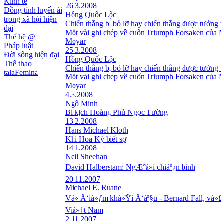
Kinh tế
26.3.2008
Đồng tính luyến ái
Hồng Quốc Lộc
trong xã hội hiện
Chiến thắng bị bỏ lỡ hay chiến thắng được tưởng
đại
Một vài ghi chép về cuốn Triumph Forsaken của
Thế hệ @
Moyar
Pháp luật
25.3.2008
Đời sống hiện đại
Hồng Quốc Lộc
Thể thao
Chiến thắng bị bỏ lỡ hay chiến thắng được tưởng
talaFemina
Một vài ghi chép về cuốn Triumph Forsaken của
Moyar
4.3.2008
Ngô Minh
Bi kịch Hoàng Phủ Ngọc Tường
13.2.2008
Hans Michael Kloth
Khi Hoa Kỳ biết sợ
14.1.2008
Neil Sheehan
David Halberstam: NgÆ°á»i chiáº¿n binh
20.11.2007
Michael E. Ruane
Vá» Ä‘iá»ƒm khá»Ÿi Ä‘áº§u - Bernard Fall, vá
Viá»‡t Nam
2.11.2007