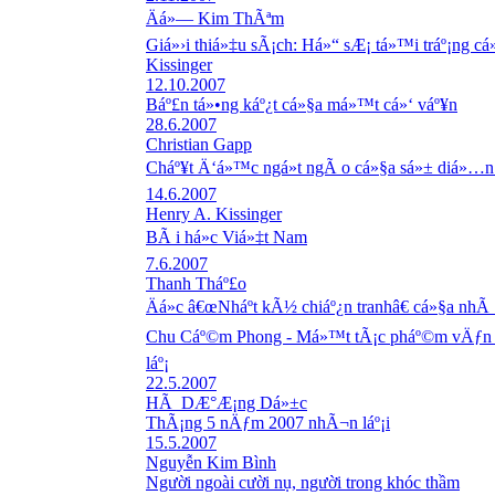
Äá»— Kim ThÃªm
Giá»›i thiá»‡u sÃ¡ch: Há»“ sÆ¡ tá»™i tráº¡ng c
Kissinger
12.10.2007
Báº£n tá»•ng káº¿t cá»§a má»™t cá»‘ váº¥n
28.6.2007
Christian Gapp
Cháº¥t Ä‘á»™c ngá»t ngÃ o cá»§a sá»± diá»…n
14.6.2007
Henry A. Kissinger
BÃ i há»c Viá»‡t Nam
7.6.2007
Thanh Tháº£o
Äá»c â€œNháº­t kÃ½ chiáº¿n tranhâ€ cá»§a nh
Chu Cáº©m Phong - Má»™t tÃ¡c pháº©m vÄƒn h
láº¡
22.5.2007
HÃ DÆ°Æ¡ng Dá»±c
ThÃ¡ng 5 nÄƒm 2007 nhÃ¬n láº¡i
15.5.2007
Nguyễn Kim Bình
Người ngoài cười nụ, người trong khóc thầm