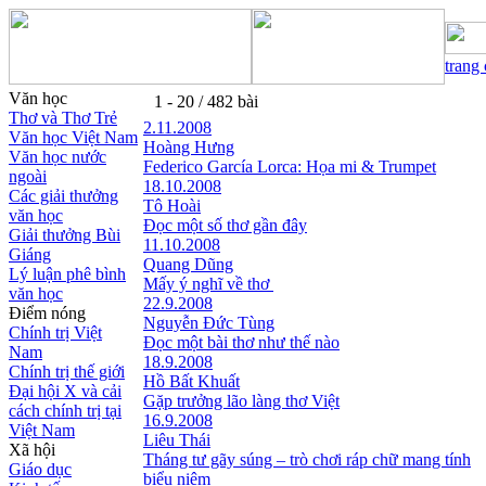
trang
Văn học
1 - 20 / 482 bài
Thơ và Thơ Trẻ
2.11.2008
Văn học Việt Nam
Hoàng Hưng
Văn học nước
Federico García Lorca: Họa mi & Trumpet
ngoài
18.10.2008
Các giải thưởng
Tô Hoài
văn học
Đọc một số thơ gần đây
Giải thưởng Bùi
11.10.2008
Giáng
Quang Dũng
Lý luận phê bình
Mấy ý nghĩ về thơ
văn học
22.9.2008
Điểm nóng
Nguyễn Đức Tùng
Chính trị Việt
Đọc một bài thơ như thế nào
Nam
18.9.2008
Chính trị thế giới
Hồ Bất Khuất
Đại hội X và cải
Gặp trưởng lão làng thơ Việt
cách chính trị tại
16.9.2008
Việt Nam
Liêu Thái
Xã hội
Tháng tư gãy súng – trò chơi ráp chữ mang tính
Giáo dục
biểu niệm