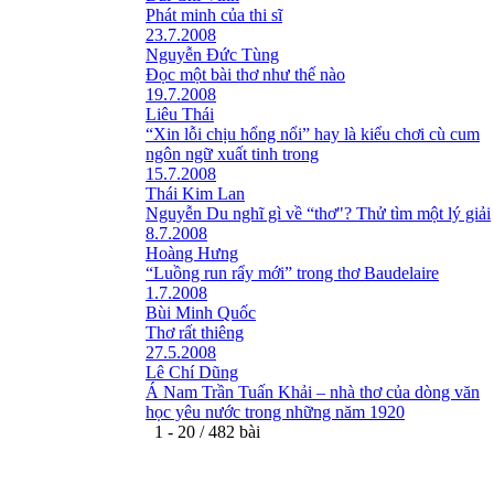
Phát minh của thi sĩ
23.7.2008
Nguyễn Đức Tùng
Ðọc một bài thơ như thế nào
19.7.2008
Liêu Thái
“Xin lỗi chịu hổng nổi” hay là kiểu chơi cù cum
ngôn ngữ xuất tinh trong
15.7.2008
Thái Kim Lan
Nguyễn Du nghĩ gì về “thơ"? Thử tìm một lý giải
8.7.2008
Hoàng Hưng
“Luồng run rẩy mới” trong thơ Baudelaire
1.7.2008
Bùi Minh Quốc
Thơ rất thiêng
27.5.2008
Lê Chí Dũng
Á Nam Trần Tuấn Khải – nhà thơ của dòng văn
học yêu nước trong những năm 1920
1 - 20 / 482 bài