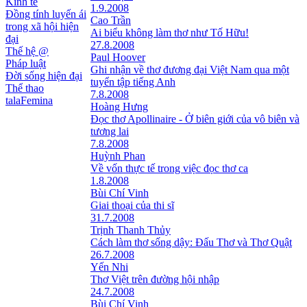
Kinh tế
1.9.2008
Đồng tính luyến ái
Cao Trần
trong xã hội hiện
Ai biểu không làm thơ như Tố Hữu!
đại
27.8.2008
Thế hệ @
Paul Hoover
Pháp luật
Ghi nhận về thơ đương đại Việt Nam qua một
Đời sống hiện đại
tuyển tập tiếng Anh
Thể thao
7.8.2008
talaFemina
Hoàng Hưng
Đọc thơ Apollinaire - Ở biên giới của vô biên và
tương lai
7.8.2008
Huỳnh Phan
Về vốn thực tế trong việc đọc thơ ca
1.8.2008
Bùi Chí Vinh
Giai thoại của thi sĩ
31.7.2008
Trịnh Thanh Thủy
Cách làm thơ sống dậy: Đấu Thơ và Thơ Quật
26.7.2008
Yến Nhi
Thơ Việt trên đường hội nhập
24.7.2008
Bùi Chí Vinh