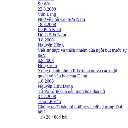
Sự đời
22.8.2008
Văn Lang
Nhớ về nhà văn Sơn Nam
18.8.2008
Lê Phú Khải
Đó là Sơn Nam
9.8.2008
Nguyên Hồng
Viết sự thực và trách nhiệm của ngòi bút trước sự
thực
4.8.2008
Hồng Vân
Xung quanh nhóm Pơ-rô-lê-cun và các nghị
quyết về văn học của Đảng
1.8.2008
Nguyễn Hữu Đang
Từ Pơ-rô-lê-cun đến trăm hoa đua nở
31.7.2008
Trần Lê Văn
Chúng ta đã bàn tới những vấn đề gì trong Đại
hội?
1 - 20 / 884 bài