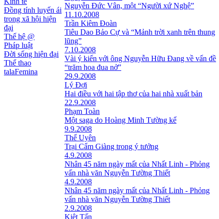
Kinh tế
Nguyễn Đức Vân, một “Người xứ Nghệ”
Đồng tính luyến ái
11.10.2008
trong xã hội hiện
Trần Kiêm Đoàn
đại
Tiêu Dao Bảo Cự và “Mảnh trời xanh trên thung
Thế hệ @
lũng”
Pháp luật
7.10.2008
Đời sống hiện đại
Vài ý kiến với ông Nguyễn Hữu Đang về vấn đề
Thể thao
“trăm hoa đua nở”
talaFemina
29.9.2008
Lý Đợi
Hai điều với hai tập thơ của hai nhà xuất bản
22.9.2008
Phạm Toàn
Một saga do Hoàng Minh Tường kể
9.9.2008
Thế Uyên
Trại Cẩm Giàng trong ý tưởng
4.9.2008
Nhân 45 năm ngày mất của Nhất Linh - Phỏng
vấn nhà văn Nguyễn Tường Thiết
4.9.2008
Nhân 45 năm ngày mất của Nhất Linh - Phỏng
vấn nhà văn Nguyễn Tường Thiết
2.9.2008
Kiệt Tấn