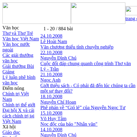
trang
Văn học
1 - 20 / 884 bài
Thơ và Thơ Trẻ
24.10.2008
Văn học Việt Nam
Lê Hoài Nam
Văn học nước
Văn chương thiếu tính chuyên nghiệp
ngoài
22.10.2008
Các giải thưởng
Nguyễn Đình Chú
văn học
Cuộc đối đáp chung quanh công trình Thơ văn
Giải thưởng Bùi
Lý - Trần
Giáng
21.10.2008
Lý luận phê bình
Ngọc Anh
văn học
Giới thiệu sách - Có phải đã đến lúc chúng ta cần
Điểm nóng
một sự thay đổi?
Chính trị Việt
18.10.2008
Nam
Nguyễn Chí Hoan
Chính trị thế giới
Phê phán về “Gió lẻ” của Nguyễn Ngọc Tư
Đại hội X và cải
15.10.2008
cách chính trị tại
Võ Huy Tâm
Việt Nam
Nọc độc của báo "Nhân văn"
Xã hội
14.10.2008
Giáo dục
Nguyễn Đình Chú