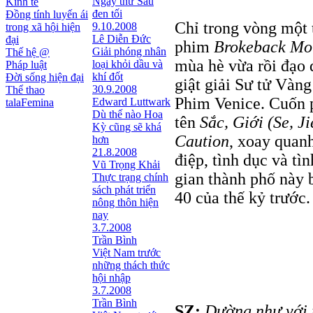
Ngày thứ Sáu
Kinh tế
đen tối
Đồng tính luyến ái
Chỉ trong vòng một 
9.10.2008
trong xã hội hiện
Lê Diễn Đức
đại
phim
Brokeback Mou
Giải phóng nhân
Thế hệ @
mùa hè vừa rồi đạo 
loại khỏi dầu và
Pháp luật
khí đốt
Đời sống hiện đại
giật giải Sư tử Vàng
30.9.2008
Thể thao
Phim Venice. Cuốn
Edward Luttwark
talaFemina
Dù thế nào Hoa
tên
Sắc, Giới (Se, Ji
Kỳ cũng sẽ khá
Caution
, xoay quan
hơn
21.8.2008
điệp, tình dục và tì
Vũ Trọng Khải
gian thành phố này
Thực trạng chính
sách phát triển
40 của thế kỷ trước.
nông thôn hiện
nay
3.7.2008
Trần Bình
Việt Nam trước
những thách thức
hội nhập
3.7.2008
Trần Bình
SZ:
Dường như với 