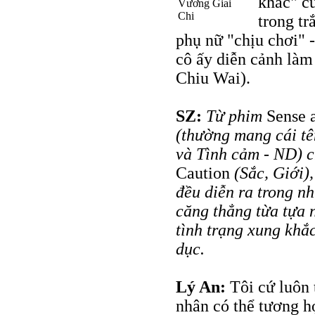
khác" củ
Vương Giai
Chi
trong tr
phụ nữ "chịu chơi" - 
cô ấy diễn cảnh làm
Chiu Wai).
SZ:
Từ phim
Sense a
(thường mang cái tên
và Tình cảm - ND) 
Caution
(Sắc, Giới)
đều diễn ra trong n
căng thẳng từa tựa n
tình trạng xung khắc 
dục.
Lý An:
Tôi cứ luôn 
nhân có thể tương h