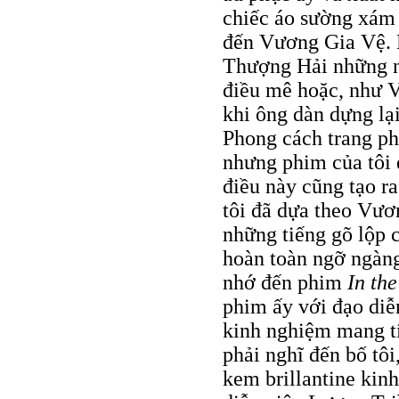
chiếc áo sường xám 
đến Vương Gia Vệ. 
Thượng Hải những nă
điều mê hoặc, như V
khi ông dàn dựng l
Phong cách trang ph
nhưng phim của tôi 
điều này cũng tạo r
tôi đã dựa theo Vươ
những tiếng gõ lộp c
hoàn toàn ngỡ ngàng
nhớ đến phim
In th
phim ấy với đạo di
kinh nghiệm mang tí
phải nghĩ đến bố tôi
kem brillantine kin