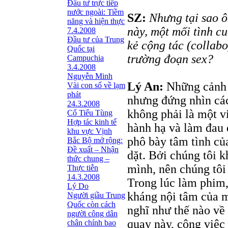
Đầu tư trực tiếp
nước ngoài: Tiềm
SZ:
Nhưng tại sao 
năng và hiện thực
này, một mối tình c
7.4.2008
Đầu tư của Trung
kẻ cộng tác (collabo
Quốc tại
trường đoạn sex?
Campuchia
3.4.2008
Nguyễn Minh
Lý An:
Những cảnh s
Vài con số về lạm
phát
nhưng đứng nhìn các
24.3.2008
không phải là một vi
Cổ Tiểu Tùng
Hợp tác kinh tế
hành hạ và làm đau
khu vực Vịnh
phô bày tâm tình củ
Bắc Bộ mở rộng:
Đề xuất – Nhận
dặt. Bởi chúng tôi k
thức chung –
mình, nên chúng tôi
Thực tiễn
14.3.2008
Trong lúc làm phim,
Lý Do
kháng nội tâm của m
Người giầu Trung
Quốc còn cách
nghĩ như thế nào về
người công dân
quay này, công việc
chân chính bao