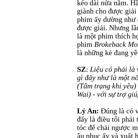
kéo dài nửa năm. Hầ
giành cho được giải 
phim ấy dường như đ
được giải. Nhưng lầ
là một phim thích h
phim
Brokeback Mo
là những kẻ đang yê
SZ
:
Liệu có phải là
gì đấy như là một n
(Tâm trạng khi yêu
Wai) - với sự trợ g
Lý An:
Đúng là có v
đấy là điều tôi phả
tóc để chải ngược m
âu phục ấy và xuất 