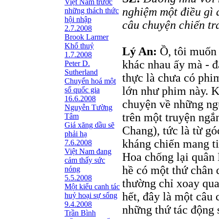
Việt Nam trước
nghiệm một điều gì 
những thách thức
hội nhập
câu chuyện chiến tr
2.7.2008
Brook Larmer
Khổ thuỷ
Lý An:
Ồ, tôi muốn
1.7.2008
khác nhau ấy mà - đ
Peter D.
Sutherland
thực là chưa có phim
Chuyển hoá một
lớn như phim này. K
số quốc gia
16.6.2008
chuyện về những ng
Nguyễn Tường
trên một truyện ngắ
Tâm
Giá xăng dầu sẽ
Chang), tức là từ gó
phải hạ
kháng chiến mang ti
7.6.2008
Việt Nam đang
Hoa chống lại quân
cảm thấy sức
hề có một thứ chân d
nóng
5.5.2008
thường chỉ xoay qu
Một kiểu canh tác
hết, đây là một câu 
huỷ hoại sự sống
9.4.2008
những thứ tác động s
Trần Bình