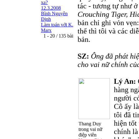
xa?
tác - tương tự như 
12.3.2008
Crouching Tiger, Hi
Bình Nguyên
Định
bản chỉ ghi vỏn vẹn
Làm toán với K.
thế thì tôi và các d
Marx
1 - 20 / 135 bài
bản.
SZ:
Ông đã phát hiệ
cho vai nữ chính củ
Lý An:
hàng ngà
người có
Cô ấy là
tôi đã t
hiện tố
Thang Duy
trong vai nữ
chính là
điệp viên