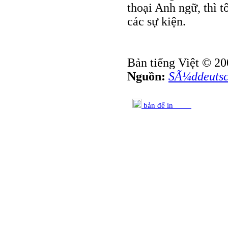
thoại Anh ngữ, thì t
các sự kiện.
Bản tiếng Việt © 20
Nguồn:
SÃ¼ddeutsc
bản để in