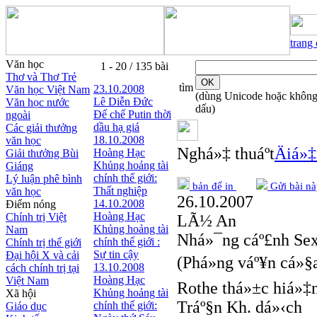
trang
Văn học
1 - 20 / 135 bài
Thơ và Thơ Trẻ
tìm
23.10.2008
Văn học Việt Nam
(dùng Unicode hoặc khôn
Lê Diễn Đức
Văn học nước
dấu)
Đế chế Putin thời
ngoài
dầu hạ giá
Các giải thưởng
18.10.2008
văn học
Nghá»‡ thuáº­t
Äiá»
Hoàng Hạc
Giải thưởng Bùi
Khủng hoảng tài
Giáng
chính thế giới:
Lý luận phê bình
bản để in
Gửi bài nà
Thất nghiệp
văn học
26.10.2007
14.10.2008
Điểm nóng
Hoàng Hạc
Chính trị Việt
LÃ½ An
Khủng hoảng tài
Nam
Nhá»¯ng cáº£nh Sex
chính thế giới :
Chính trị thế giới
Sự tin cậy
Đại hội X và cải
(Phá»ng váº¥n cá»
13.10.2008
cách chính trị tại
Hoàng Hạc
Việt Nam
Rothe thá»±c hiá»‡
Khủng hoảng tài
Xã hội
Tráº§n Kh. dá»‹ch
chính thế giới:
Giáo dục