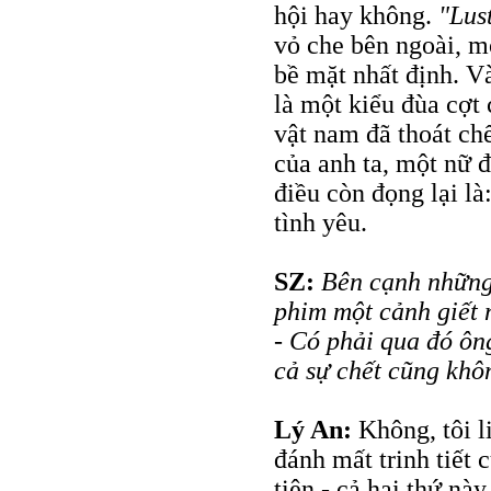
hội hay không.
"Lus
vỏ che bên ngoài, m
bề mặt nhất định. V
là một kiểu đùa cợt 
vật nam đã thoát chế
của anh ta, một nữ đ
điều còn đọng lại l
tình yêu.
SZ:
Bên cạnh những 
phim một cảnh giết
- Có phải qua đó ôn
cả sự chết cũng khô
Lý An:
Không, tôi l
đánh mất trinh tiết 
tiên - cả hai thứ nà