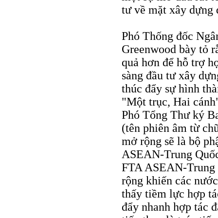
tư về mặt xây dựng 
Phó Thống đốc Ngân
Greenwood bày tỏ r
quả hơn để hỗ trợ h
sàng đầu tư xây dựn
thúc đẩy sự hình thà
"Một trục, Hai cán
Phó Tổng Thư ký B
(tên phiên âm từ ch
mở rộng sẽ là bộ ph
ASEAN-Trung Quốc s
FTA ASEAN-Trung Q
rộng khiến các nướ
thấy tiềm lực hợp tá
đẩy nhanh hợp tác đ