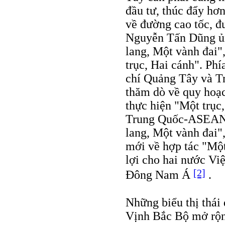
đầu tư, thúc đẩy hơ
về đường cao tốc, đ
Nguyễn Tấn Dũng ủng
lang, Một vành đai"
trục, Hai cánh". Ph
chí Quảng Tây và T
thăm dò về quy hoạc
thực hiện "Một trục
Trung Quốc-ASEAN, 
lang, Một vành đai",
mới về hợp tác "Một
lợi cho hai nước Vi
[2]
Đông Nam Á
.
Những biểu thị thái
Vịnh Bắc Bộ mở rộn