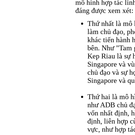
mô hình hợp tác lin
đáng được xem xét:
Thứ nhất là mô 
làm chủ đạo, ph
khác tiến hành 
bên. Như "Tam g
Kep Riau là sự 
Singapore và vù
chủ đạo và sự h
Singapore và qu
Thứ hai là mô h
như ADB chủ đạo
vốn nhất định, h
định, liên hợp c
vực, như hợp tá