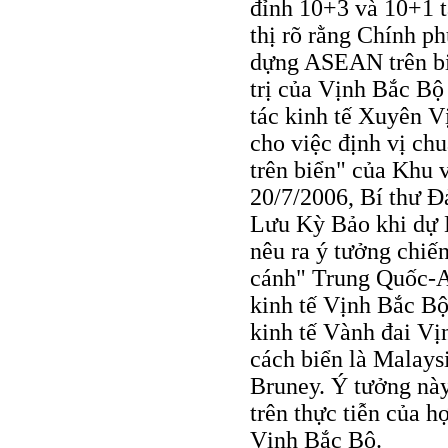
đỉnh 10+3 và 10+1 t
thị rõ rằng Chính p
dựng ASEAN trên bi
trị của Vịnh Bắc Bộ
tác kinh tế Xuyên V
cho việc định vị c
trên biển" của Khu
20/7/2006, Bí thư 
Lưu Kỳ Bảo khi dự 
nêu ra ý tưởng chiế
cánh" Trung Quốc-
kinh tế Vịnh Bắc Bộ
kinh tế Vành đai Vị
cách biển là Malaysi
Bruney. Ý tưởng này 
trên thực tiễn của h
Vịnh Bắc Bộ.