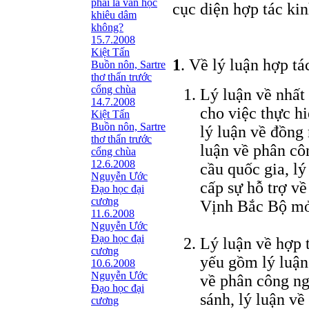
phải là văn học
cục diện hợp tác ki
khiêu dâm
không?
15.7.2008
Kiệt Tấn
1
. Về lý luận hợp t
Buồn nôn, Sartre
thơ thẩn trước
cổng chùa
Lý luận về nhất 
14.7.2008
cho việc thực h
Kiệt Tấn
Buồn nôn, Sartre
lý luận về đồng 
thơ thẩn trước
luận về phân côn
cổng chùa
12.6.2008
cầu quốc gia, lý
Nguyễn Ước
cấp sự hỗ trợ về
Ðạo học đại
cương
Vịnh Bắc Bộ mở
11.6.2008
Nguyễn Ước
Ðạo học đại
Lý luận về hợp 
cương
yếu gồm lý luận
10.6.2008
Nguyễn Ước
về phân công ng
Ðạo học đại
sánh, lý luận v
cương