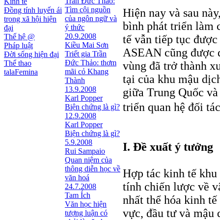
Trần Đức Thảo:
Kinh tế
Tìm cội nguồn
Đồng tính luyến ái
Hiện nay và sau này,
của ngôn ngữ và
trong xã hội hiện
bình phát triển làm 
ý thức
đại
20.9.2008
Thế hệ @
tế vẫn tiếp tục đượ
Kiều Mai Sơn
Pháp luật
ASEAN cũng được đẩ
Triết gia Trần
Đời sống hiện đại
Ðức Thảo: thơm
Thể thao
vùng đã trở thành xu
mãi cỏ Khang
talaFemina
tại của khu mậu dịch
Thành
13.9.2008
giữa Trung Quốc và
Karl Popper
triển quan hệ đối 
Biện chứng là gì?
12.9.2008
Karl Popper
Biện chứng là gì?
5.9.2008
I. Đề xuất ý tưởng
Rui Sampaio
Quan niệm của
thông diễn học về
Hợp tác kinh tế khu
văn hoá
tính chiến lược về 
24.7.2008
Tam Ích
nhất thể hóa kinh t
Văn học hiện
vực, đầu tư và mậu 
tượng luận có