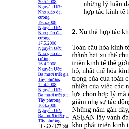
20.5.2008
những lý luận đa
Nguyễn Ước
hợp tác kinh tế
Nho giáo đại
cương
19.5.2008
Nguyễn Ước
2
. Xu thế hợp tác k
Nho giáo đại
cương
17.5.2008
Toàn cầu hóa kinh tế
Nguyễn Ước
Nho giáo đại
thành hai xu thế ch
cương
triển kinh tế thế gi
16.4.2008
Nguyễn Ước
hỗ, nhất thể hóa kin
Ba mươi triết gia
trọng của của toàn c
Tây phương
12.4.2008
nhiên của việc các n
Nguyễn Ước
lựa chọn hợp lý mà 
Ba mươi triết gia
Tây phương
giảm nhẹ sự tác độn
10.4.2008
Những năm gần đây,
Nguyễn Ước
Ba mươi triết gia
ASẸAN lấy vành đai
Tây phương
khu phát triển kinh
1 - 20 / 177 bài