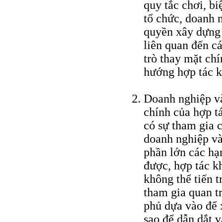
quy tắc chơi, bi
tổ chức, doanh 
quyền xây dựng s
liên quan đến c
trò thay mặt ch
hướng hợp tác k
Doanh nghiệp và
chính của hợp t
có sự tham gia 
doanh nghiệp và
phần lớn các hạ
được, hợp tác k
không thể tiến 
tham gia quan t
phủ dựa vào để x
sao để dẫn dắt v