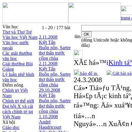
trang
Văn học
1 - 20 / 177 bài
Thơ và Thơ Trẻ
tìm
2.11.2008
Văn học Việt Nam
(dùng Unicode hoặc khôn
Kiệt Tấn
Văn học nước
dấu)
Buồn nôn, Sartre
ngoài
thơ thẩn trước
Các giải thưởng
cổng chùa
văn học
XÃ£ há»™i
Kinh táº
2.11.2008
Giải thưởng Bùi
Kiệt Tấn
Giáng
bản để in
Gửi bài nà
Buồn nôn, Sartre
Lý luận phê bình
24.3.2008
thơ thẩn trước
văn học
cổng chùa
Điểm nóng
Cá»• Tiá»ƒu TÃ¹ng
29.10.2008
Chính trị Việt
Há»£p tÃ¡c kinh t
Kiệt Tấn
Nam
Buồn nôn, Sartre
Chính trị thế giới
rá»™ng: Äá» xuáº¥
thơ thẩn trước
Đại hội X và cải
cổng chùa
cách chính trị tại
tiá»…n
1.10.2008
Việt Nam
André
Xã hội
Nguyá»…n XuÃ¢n C
Haudricourt
Giáo dục