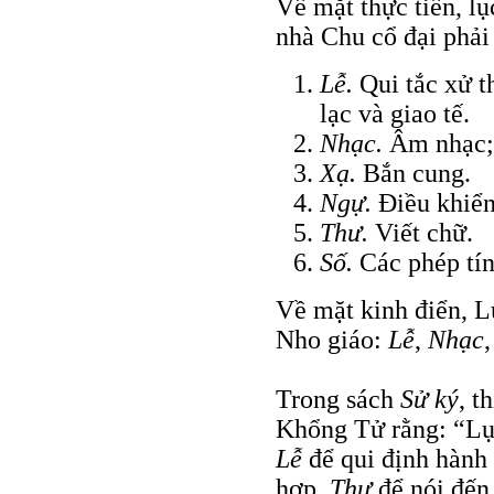
Về mặt thực tiễn, l
nhà Chu cổ đại phả
Lễ.
Qui tắc xử th
lạc và giao tế.
Nhạc.
Âm nhạc; 
Xạ.
Bắn cung.
Ngự.
Ðiều khiển
Thư.
Viết chữ.
Số.
Các phép tín
Về mặt kinh điển, L
Nho giáo:
Lễ
,
Nhạc
Trong sách
Sử ký
, t
Khổng Tử rằng: “Lục
Lễ
để qui định hành
hợp.
Thư
để nói đến