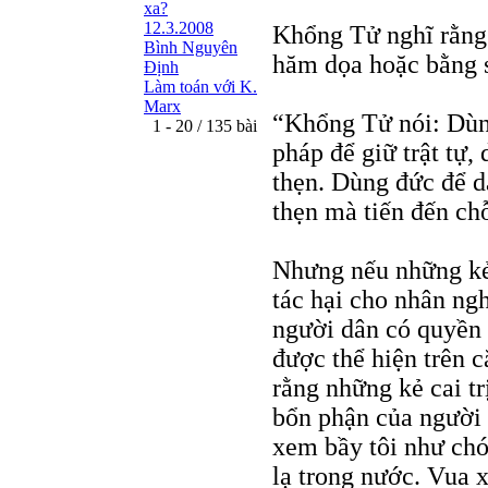
xa?
12.3.2008
Khổng Tử nghĩ rằng
Bình Nguyên
hăm dọa hoặc bằng 
Định
Làm toán với K.
Marx
“Khổng Tử nói: Dùng
1 - 20 / 135 bài
pháp để giữ trật tự,
thẹn. Dùng đức để dẫ
thẹn mà tiến đến chỗ
Nhưng nếu những kẻ 
tác hại cho nhân ng
người dân có quyền 
được thể hiện trên 
rằng những kẻ cai t
bổn phận của người c
xem bầy tôi như chó
lạ trong nước. Vua x