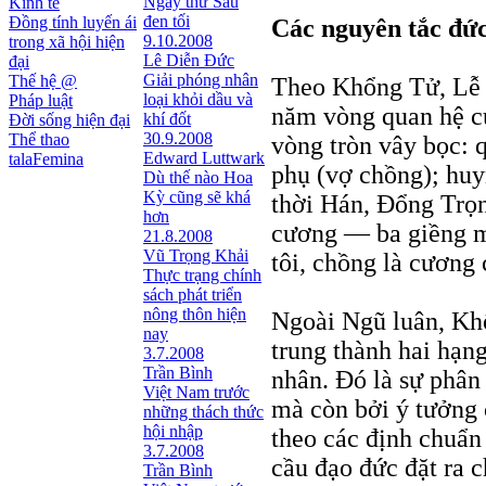
Ngày thứ Sáu
Kinh tế
đen tối
Đồng tính luyến ái
Các nguyên tắc đứ
9.10.2008
trong xã hội hiện
Lê Diễn Đức
đại
Giải phóng nhân
Thế hệ @
Theo Khổng Tử, Lễ t
loại khỏi dầu và
Pháp luật
năm vòng quan hệ c
khí đốt
Đời sống hiện đại
30.9.2008
Thể thao
vòng tròn vây bọc: q
Edward Luttwark
talaFemina
phụ (vợ chồng); huy
Dù thế nào Hoa
Kỳ cũng sẽ khá
thời Hán, Ðổng Trọn
hơn
cương — ba giềng mố
21.8.2008
Vũ Trọng Khải
tôi, chồng là cương 
Thực trạng chính
sách phát triển
nông thôn hiện
Ngoài Ngũ luân, Kh
nay
trung thành hai hạng
3.7.2008
Trần Bình
nhân. Ðó là sự phân 
Việt Nam trước
mà còn bởi ý tưởng 
những thách thức
hội nhập
theo các định chuẩn
3.7.2008
cầu đạo đức đặt ra c
Trần Bình