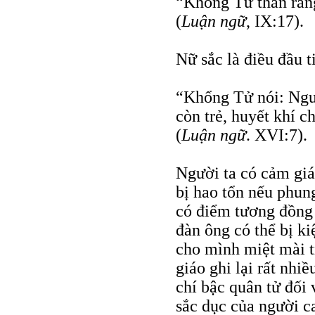
“Khổng Tử than rằng
(
Luận ngữ
, IX:17).
Nữ sắc là điều đầu t
“Khổng Tử nói: Ngườ
còn trẻ, huyết khí c
(
Luận ngữ
. XVI:7).
Người ta có cảm giá
bị hao tổn nếu phung
có điểm tương đồng 
đàn ông có thể bị ki
cho mình miệt mài t
giáo ghi lại rất nhi
chí bậc quân tử đối
sắc dục của người ca