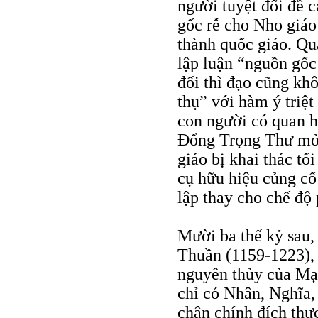
người tuyệt đối đề 
gốc rễ cho Nho giáo
thành quốc giáo. Qu
lập luận “nguồn gốc 
đổi thì đạo cũng khô
thụ” với hàm ý triệt
con người có quan h
Ðổng Trọng Thư mở 
giáo bị khai thác tố
cụ hữu hiệu củng cố
lập thay cho chế độ
Mười ba thế kỷ sau,
Thuần (1159-1223), 
nguyên thủy của Mạ
chỉ có Nhân, Nghĩa, 
chân chính đích thự