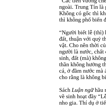
“Các tiên vương chế
ngoài. Trung Tín là 
Không có gốc thì kh
thì không phổ biến 
“Người biết lễ (thì) 
đất, thuận với quỷ t
vật. Cho nên thời của
người là nước, chất 
sinh, đất (mà) không
thần không hưởng th
cá, ở đầm nước mà á
cho rằng là không b
Sách
Luận ngữ
hầu 
về sinh hoạt đầy “L
nho gia. Thí dụ ở tiế