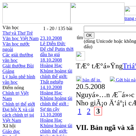
trang
Văn học
1 - 20 / 135 bài
Thơ và Thơ Trẻ
tìm
23.10.2008
Văn học Việt Nam
(dùng Unicode hoặc khôn
Lê Diễn Đức
Văn học nước
dấu)
Đế chế Putin thời
ngoài
dầu hạ giá
Các giải thưởng
18.10.2008
văn học
TÆ° tÆ°á»Ÿng
Triá
Hoàng Hạc
Giải thưởng Bùi
Khủng hoảng tài
Giáng
chính thế giới:
Lý luận phê bình
bản để in
Gửi bài nà
Thất nghiệp
văn học
20.5.2008
14.10.2008
Điểm nóng
Hoàng Hạc
Chính trị Việt
Nguyá»…n Æ¯á»›c
Khủng hoảng tài
Nam
Nho giÃ¡o Ä‘áº¡i 
chính thế giới :
Chính trị thế giới
Sự tin cậy
Đại hội X và cải
1
2
3
13.10.2008
cách chính trị tại
Hoàng Hạc
Việt Nam
Khủng hoảng tài
Xã hội
VII. Bản ngã và xã 
chính thế giới:
Giáo dục