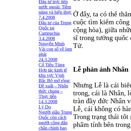
Đầu tư trực tiếp
nước ngoài: Tiềm
năng và hiện thực
Ở đây, ta có thể th
7.4.2008
cuộc tìm kiếm công 
Đầu tư của Trung
Quốc tại
cộng hòa), giữa nhữ
Campuchia
sĩ trong tưởng quốc
3.4.2008
Nguyễn Minh
Tử.
Vài con số về lạm
phát
24.3.2008
Cổ Tiểu Tùng
Lễ phản ánh Nhân
Hợp tác kinh tế
khu vực Vịnh
Bắc Bộ mở rộng:
Nhưng Lễ là cái biể
Đề xuất – Nhận
thức chung –
trong, cái là Nhân, 
Thực tiễn
tràn đầy đức Nhân v
14.3.2008
Lý Do
Lễ, cái không có hà
Người giầu Trung
Trong trạng thái tốt
Quốc còn cách
người công dân
phẩm tính bên trong
chân chính bao