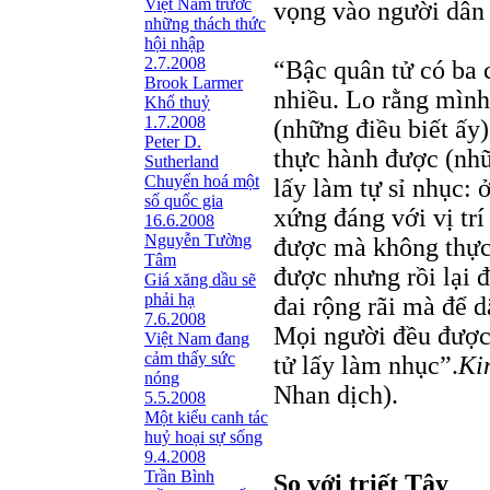
Việt Nam trước
vọng vào người dân
những thách thức
hội nhập
2.7.2008
“Bậc quân tử có ba 
Brook Larmer
nhiều. Lo rằng mình
Khổ thuỷ
1.7.2008
(những điều biết ấy
Peter D.
thực hành được (nhữ
Sutherland
Chuyển hoá một
lấy làm tự sỉ nhục: 
số quốc gia
xứng đáng với vị trí
16.6.2008
Nguyễn Tường
được mà không thực
Tâm
được nhưng rồi lại 
Giá xăng dầu sẽ
phải hạ
đai rộng rãi mà để d
7.6.2008
Mọi người đều được 
Việt Nam đang
cảm thấy sức
tử lấy làm nhục”.
Ki
nóng
Nhan dịch).
5.5.2008
Một kiểu canh tác
huỷ hoại sự sống
9.4.2008
Trần Bình
So với triết Tây