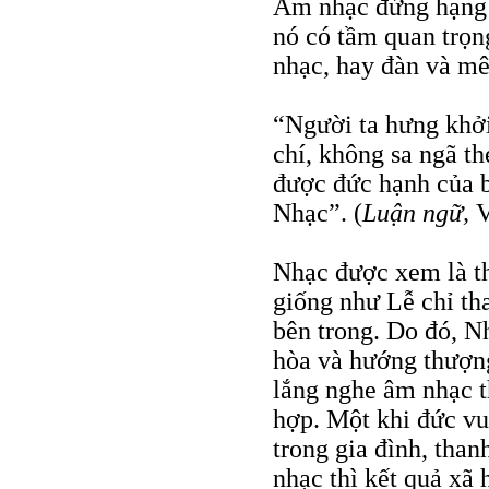
Âm nhạc đứng hạng t
nó có tầm quan trọng
nhạc, hay đàn và mê
“Người ta hưng khởi
chí, không sa ngã th
được đức hạnh của b
Nhạc”. (
Luận ngữ,
V
Nhạc được xem là th
giống như Lễ chỉ th
bên trong. Do đó, N
hòa và hướng thượn
lắng nghe âm nhạc t
hợp. Một khi đức vua
trong gia đình, than
nhạc thì kết quả xã