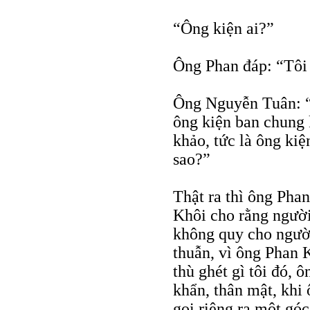
“Ông kiện ai?”
Ông Phan đáp: “Tôi s
Ông Nguyễn Tuân: “
ông kiện ban chung
khảo, tức là ông kiệ
sao?”
Thật ra thì ông Pha
Khôi cho rằng người
không quy cho người
thuẫn, vì ông Phan 
thù ghét gì tôi đó, 
khẩn, thân mật, khi 
gọi riêng ra một góc