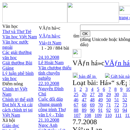
trang
Văn học
VÄƒn há»c
Thơ và Thơ Trẻ
VÄƒn há»c
tìm
Văn học Việt Nam
(dùng Unicode hoặc khôn
Văn học nước
Viá»‡t Nam
dấu)
ngoài
1 - 20 / 884 bài
Các giải thưởng
24.10.2008
văn học
VÄƒn há»c
VÄƒn há
Lê Hoài Nam
Giải thưởng Bùi
Văn chương thiếu
Giáng
tính chuyên
Lý luận phê bình
bản để in
Gửi bài nà
nghiệp
văn học
Loạt bài:
Há»“ sÆ¡ 
22.10.2008
Điểm nóng
Nguyễn Đình
Chính trị Việt
1
2
3
4
5
6
7
8
9
1
Chú
Nam
25
26
27
28
29
30
31
Cuộc đối đáp
Chính trị thế giới
46
47
48
49
50
51
52
chung quanh
Đại hội X và cải
67
68
69
70
71
72
73
công trình Thơ
cách chính trị tại
88
89
90
91
92
93
94
văn Lý - Trần
Việt Nam
107
108
109
110
111
11
21.10.2008
Xã hội
7.7.2008
Ngọc Anh
Giáo dục
Yáº¿n Lan