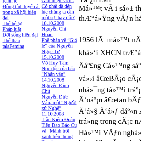
Giới thiệu sách -
Kinh tế
Có phải đã đến
Đồng tính luyến ái
Má»™t vÃ i sá»± th
lúc chúng ta cần
trong xã hội hiện
thÆ°á»Ÿng vÄƒn há»
một sự thay đổi?
đại
18.10.2008
Thế hệ @
Nguyễn Chí
Pháp luật
Hoan
Đời sống hiện đại
1956 lÃ má»™t nÄƒm
Phê phán về “Gió
Thể thao
lẻ” của Nguyễn
talaFemina
khá»‘i XHCN trÆ°á»
Ngọc Tư
15.10.2008
Võ Huy Tâm
Äáº£ng Cá»™ng sáº
Nọc độc của báo
"Nhân văn"
vá»›i â€œBÃ¡o cÃ¡o 
14.10.2008
Nguyễn Đình
nhá»¯ng tá»™i tráº
Chú
Nguyễn Đức
Ä‘oáº¡n â€œtan bÄƒ
Vân, một “Người
xứ Nghệ”
Ä‘á»§ Ä‘á»ƒ dáº«n 
11.10.2008
Trần Kiêm Đoàn
trá»ng trong cÃ¡c
Tiêu Dao Bảo Cự
và “Mảnh trời
Há»™i VÄƒn nghá»‡
xanh trên thung