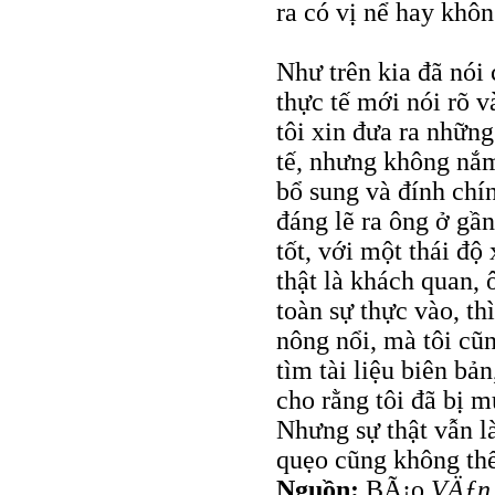
ra có vị nể hay khôn
Như trên kia đã nói
thực tế mới nói rõ v
tôi xin đưa ra nhữn
tế, nhưng không nắ
bổ sung và đính chí
đáng lẽ ra ông ở gần
tốt, với một thái độ
thật là khách quan, 
toàn sự thực vào, th
nông nổi, mà tôi cũ
tìm tài liệu biên bản
cho rằng tôi đã bị 
Nhưng sự thật vẫn là
quẹo cũng không thể
Nguồn:
BÃ¡o
VÄƒn