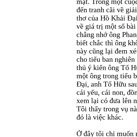
mặt. Trong một cuộc 
đến tranh cãi về giả
thơ của Hồ Khải Đại
về giá trị một số bà
chẳng nhớ ông Phan 
biết chắc thì ông kh
này cũng lại đem xé
cho tiểu ban nghiên
thủ ý kiến ông Tố Hữ
một ông trong tiểu b
Đại, anh Tố Hữu sau
cái yếu, cái non, đồ
xem lại có đưa lên 
Tôi thấy trong vụ n
đó là việc khác.
Ở đây tôi chỉ muốn 