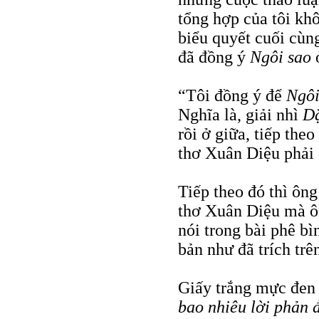
tổng hợp của tôi kh
biểu quyết cuối cùn
đã đồng ý
Ngôi sao
ở
“Tôi đồng ý để
Ngôi
Nghĩa là, giải nhì
D
rồi ở giữa, tiếp theo
thơ Xuân Diệu phải c
Tiếp theo đó thì ôn
thơ Xuân Diệu mà ô
nói trong bài phê b
bản như đã trích trên
Giấy trắng mực đen 
bao nhiêu lời phản 