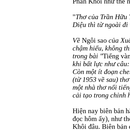
Phan Khôi như thế n
"
Thơ của Trần Hữu 
Diệu thì từ ngoài đi
Về
Ngôi sao
của Xuâ
chậm hiểu, không th
trong bài "
Tiếng và
khi bất lực như câu:
Còn một ít đoạn che
(từ 1953 về sau) thơ
một nhà thơ nổi tiến
cải tạo trong chỉnh
Hiện nay biên bản hã
đọc hôm ấy), như thế
Khôi đâu. Biên bản 