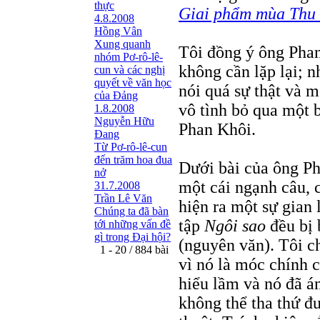
thực
Giai phẩm mùa Thu 
4.8.2008
Hồng Vân
Xung quanh
Tôi đồng ý ông Phan
nhóm Pơ-rô-lê-
không cần lặp lại; 
cun và các nghị
quyết về văn học
nói quá sự thật và m
của Đảng
vô tình bỏ qua một b
1.8.2008
Nguyễn Hữu
Phan Khôi.
Đang
Từ Pơ-rô-lê-cun
đến trăm hoa đua
Dưới bài của ông Ph
nở
một cái ngạnh câu, 
31.7.2008
Trần Lê Văn
hiện ra một sự gian 
Chúng ta đã bàn
tập
Ngôi sao
đều bị 
tới những vấn đề
gì trong Đại hội?
(nguyên văn). Tôi ch
1 - 20 / 884 bài
vì nó là móc chính c
hiểu lầm và nó đã á
không thể tha thứ đư