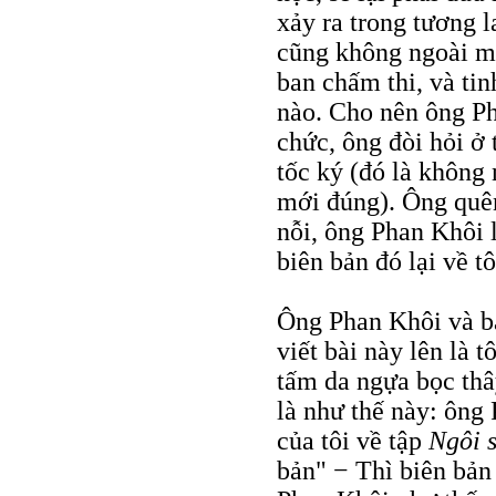
xảy ra trong tương 
cũng không ngoài mụ
ban chấm thi, và ti
nào. Cho nên ông Ph
chức, ông đòi hỏi ở 
tốc ký (đó là không 
mới đúng). Ông quên
nỗi, ông Phan Khôi 
biên bản đó lại về tô
Ông Phan Khôi và b
viết bài này lên là 
tấm da ngựa bọc thâ
là như thế này: ông 
của tôi về tập
Ngôi 
bản" − Thì biên bản