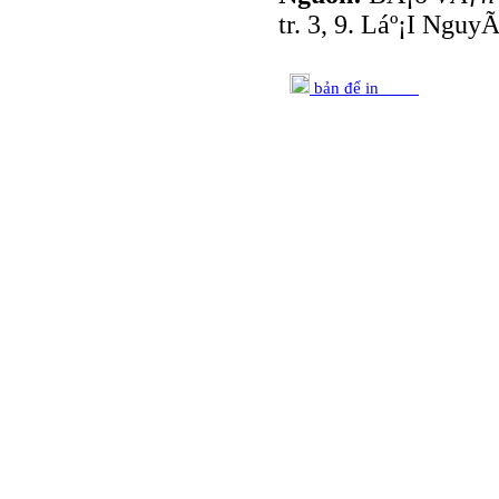
tr. 3, 9. Láº¡I Nguy
bản để in