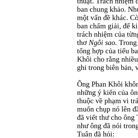
thuật. Trách nhiệm đ
ban chung khảo. Như
một vấn đề khác. Cò
ban chấm giải, để ki
trách nhiệm của từng
thơ
Ngôi sao.
Trong 
tổng hợp của tiểu b
Khôi cho rằng nhiều
ghi trong biên bản, 
Ông Phan Khôi khôn
những ý kiến của ôn
thuộc về phạm vi tr
muốn chụp nó lên đầ
đã viết thư cho ông
như ông đã nói tron
Tuân đã hỏi: