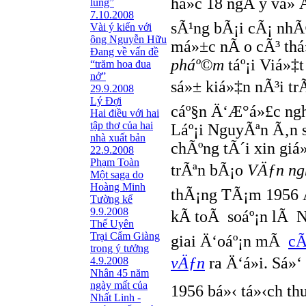
há»c 18 ngÃ y vá» 
lũng”
7.10.2008
sÃ¹ng bÃ¡i cÃ¡ nhÃ
Vài ý kiến với
ông Nguyễn Hữu
má»±c nÃ o cÃ³ thá
Đang về vấn đề
pháº©m
táº¡i Viá»‡
“trăm hoa đua
nở”
sá»± kiá»‡n nÃ³i tr
29.9.2008
Lý Đợi
cáº§n Ä‘Æ°á»£c ngh
Hai điều với hai
tập thơ của hai
Láº¡i NguyÃªn Ã‚n 
nhà xuất bản
chÃºng tÃ´i xin giá
22.9.2008
Phạm Toàn
trÃªn bÃ¡o
VÄƒn ng
Một saga do
Hoàng Minh
thÃ¡ng TÃ¡m 1956 Ä
Tường kể
9.9.2008
kÃ­ toÃ soáº¡n lÃ
Thế Uyên
Trại Cẩm Giàng
giai Ä‘oáº¡n mÃ
cÃ
trong ý tưởng
vÄƒn
ra Ä‘á»i. Sá»‘
4.9.2008
Nhân 45 năm
ngày mất của
1956 bá»‹ tá»‹ch th
Nhất Linh -