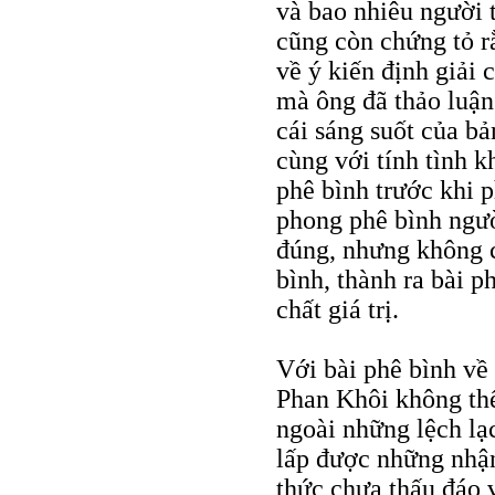
và bao nhiêu người 
cũng còn chứng tỏ r
về ý kiến định giải
mà ông đã thảo luận
cái sáng suốt của bả
cùng với tính tình k
phê bình trước khi p
phong phê bình ngườ
đúng, nhưng không 
bình, thành ra bài p
chất giá trị.
Với bài phê bình về
Phan Khôi không thể
ngoài những lệch lạ
lấp được những nhận
thức chưa thấu đáo v