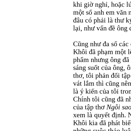
khi giờ nghỉ, hoặc l
một số anh em văn ng
đâu có phải là thư 
lại, như vấn đề ông 
Cũng như đa số các 
Khôi đã phạm một lệ
phẩm nhưng ông đã t
sáng suốt của ông, 
thơ, tôi phản đối tậ
vát lắm thì cũng nê
là ý kiến của tôi tr
Chính tôi cũng đã nh
của tập thơ
Ngôi sa
xem là quyết định. N
Khôi kia đã phát bi
những cuộc thảo luậ