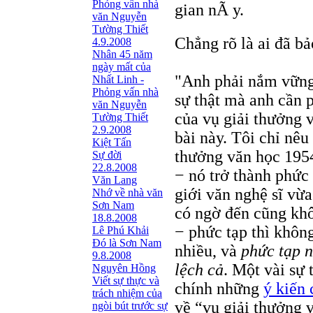
Phỏng vấn nhà
gian nÃ y.
văn Nguyễn
Tường Thiết
Chẳng rõ là ai đã bả
4.9.2008
Nhân 45 năm
ngày mất của
"Anh phải nắm vững 
Nhất Linh -
Phỏng vấn nhà
sự thật mà anh cần 
văn Nguyễn
của vụ giải thưởng 
Tường Thiết
2.9.2008
bài này. Tôi chỉ nêu 
Kiệt Tấn
thưởng văn học 1954
Sự đời
22.8.2008
− nó trở thành phức 
Văn Lang
giới văn nghệ sĩ vừa
Nhớ về nhà văn
Sơn Nam
có ngờ đến cũng kh
18.8.2008
− phức tạp thì không
Lê Phú Khải
Đó là Sơn Nam
nhiều, và
phức tạp n
9.8.2008
lệch cả
. Một vài sự 
Nguyên Hồng
Viết sự thực và
chính những
ý kiến
trách nhiệm của
về “vụ giải thưởng 
ngòi bút trước sự