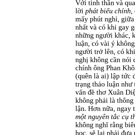
Với tinh thần và qua
lời
phát biểu chính
,
mấy phút nghỉ, giữa
nhất và có khi gay g
những người khác, k
luận, có vài ý không
người trở lên, có kh
nghị không cần nói d
chính ông Phan Khô
(quên là ai) lập tức
trạng thảo luận như 
vấn đề thơ Xuân Diệ
không phải là thông
lận. Hơn nữa, ngay 
một nguyên tắc cụ t
không nghĩ rằng biê
học, sẽ lại phải đưa