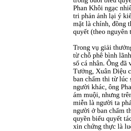
trong buổi biểu quyế
Phan Khôi ngạc nhiê
tri phản ảnh lại ý k
mặt là chính, đồng t
quyết (theo nguyên 
Trong vụ giải thưở
từ chỗ phê bình lãnh
số cá nhân. Ông đã
Tưởng, Xuân Diệu c
ban chấm thi từ lúc
người khác, ông Pha
ám muội, nhưng trên 
miễn là người ta ph
người ở ban chấm th
quyền biểu quyết tá
xin chứng thực là l