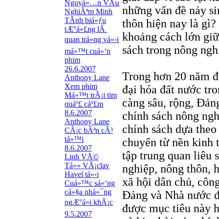
Nguyá»…n VÃµ
những vấn đề nảy si
NghiÃªm Minh
TÃ­nh biá»ƒu
thôn hiện nay là gì? 
tÆ°á»£ng lÃ
khoảng cách lớn giữ
quan trá»ng vá»›i
sách trong nông ngh
má»™t cuá»‘n
phim
26.6.2007
Trong hơn 20 năm đổ
Anthony Lane
Xem phim
đại hóa đất nước tro
Má»™t trÃ¡i tim
càng sâu, rộng, Đản
quáº£ cáº£m
8.6.2007
chính sách nông nghi
Anthony Lane
chính sách dựa theo 
CÃ¡c bÃªn cÃ³
tá»™i
chuyển từ nền kinh 
8.6.2007
tập trung quan liêu 
Linh VÅ©
Tá»« VÃ¡clav
nghiệp, nông thôn, 
Havel tá»›i
xã hội dân chủ, côn
Cuá»™c sá»‘ng
cá»§a nhá»¯ng
Đảng và Nhà nước đề
ngÆ°á»i khÃ¡c
được mục tiêu này h
9.5.2007