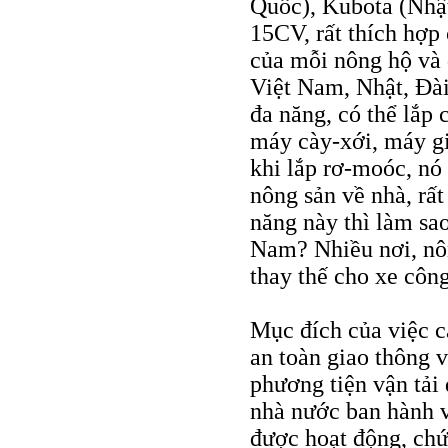
Quốc), Kubota (Nhật
15CV, rất thích hợp
của mỗi nông hộ và 
Việt Nam, Nhật, Đà
đa năng, có thể lắp
máy cày-xới, máy gi
khi lắp rơ-moóc, nó
nông sản về nhà, rấ
năng này thì làm sa
Nam? Nhiều nơi, nôn
thay thế cho xe côn
Mục đích của việc c
an toàn giao thông v
phương tiện vận tải 
nhà nước ban hành v
được hoạt động, chứ