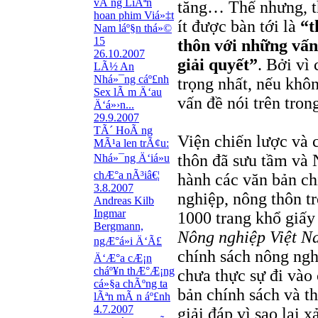
vÃ ng LiÃªn
tăng… Thế nhưng, th
hoan phim Viá»‡t
ít được bàn tới là
“t
Nam láº§n thá»©
15
thôn với những vấn
26.10.2007
giải quyết”
. Bởi vì
LÃ½ An
Nhá»¯ng cáº£nh
trọng nhất, nếu khôn
Sex lÃ m Ä‘au
vấn đề nói trên tron
Ä‘á»›n...
29.9.2007
TÃ´ HoÃ ng
Viện chiến lược và 
MÃ¹a len trÃ¢u:
thôn đã sưu tầm và 
Nhá»¯ng Ä‘iá»u
chÆ°a nÃ³iâ€¦
hành các văn bản ch
3.8.2007
nghiệp, nông thôn t
Andreas Kilb
Ingmar
1000 trang khổ giấy
Bergmann,
Nông nghiệp Việt N
ngÆ°á»i Ä‘Ã£
chính sách nông ngh
Ä‘Æ°a cÆ¡n
cháº¥n thÆ°Æ¡ng
chưa thực sự đi vào
cá»§a chÃºng ta
bản chính sách và th
lÃªn mÃ n áº£nh
4.7.2007
giải đáp vì sao lại x