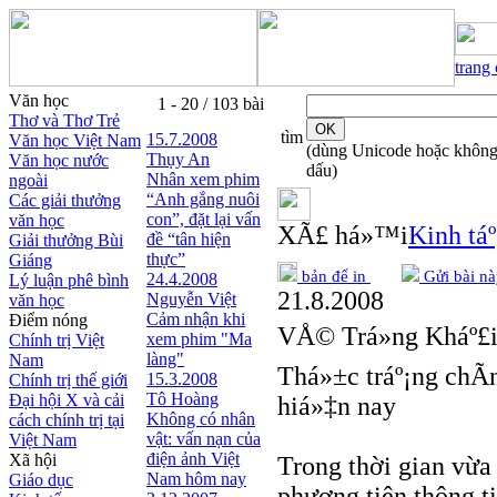
trang
Văn học
1 - 20 / 103 bài
Thơ và Thơ Trẻ
tìm
15.7.2008
Văn học Việt Nam
(dùng Unicode hoặc khôn
Thụy An
Văn học nước
dấu)
Nhân xem phim
ngoài
“Anh gắng nuôi
Các giải thưởng
con”, đặt lại vấn
văn học
XÃ£ há»™i
Kinh táº
đề “tân hiện
Giải thưởng Bùi
thực”
Giáng
bản để in
Gửi bài nà
24.4.2008
Lý luận phê bình
21.8.2008
Nguyễn Việt
văn học
Cảm nhận khi
Điểm nóng
VÅ© Trá»ng Kháº£
xem phim "Ma
Chính trị Việt
làng"
Nam
Thá»±c tráº¡ng chÃ­
15.3.2008
Chính trị thế giới
Tô Hoàng
Đại hội X và cải
hiá»‡n nay
Không có nhân
cách chính trị tại
vật: vấn nạn của
Việt Nam
điện ảnh Việt
Xã hội
Trong thời gian vừa
Nam hôm nay
Giáo dục
phương tiện thông t