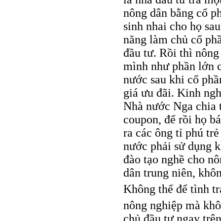
nông dân bằng cổ ph
sinh nhai cho họ sa
năng làm chủ cổ phầ
đầu tư. Rồi thì nôn
mình như phần lớn 
nước sau khi cổ ph
giá ưu đãi. Kinh ng
Nhà nước Nga chia t
coupon, để rồi họ b
ra các ông tỉ phú t
nước phải sử dụng kh
đào tạo nghề cho nô
dân trung niên, khô
Không thể để tình t
nông nghiệp mà khôn
chủ đầu tư ngay trê