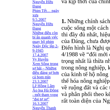
và kịp thời của chín
Nguyễn Hữu
Đang
Phim Tết… ngày
xưa
9.5.2007
1.
Những chính sách 
Nguyễn Hữu
cuộc sống một cách 
Đang
Những điều còn
thi đầy đủ nhất, hiệ
bí ẩn quanh việc
của Đảng, chưa được
quay bộ phim
Ngày Độc lập 2-
Điển hình là Nghị q
9-1945
4/1988 về “đổi mới 
17.4.2007
Vy Huyền
trọng nhất là thừa n
Xem Sống trong
trong nông nghiệp, k
sợ hãi – Những
điều đáng sợ hơn
của kinh tế hộ nông 
cả bom mìn
thể hóa nông nghiệp
23.3.2007
Lê Hồng Lâm
về ruộng đất và các 
Áo lụa Hà Đông
và phân phối theo k
- một tham vọng
“đại tự sự”
rất toàn diện của Ng
16.3.2007
Nguyễn Thanh