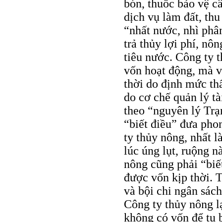
bón, thuốc bảo vệ câ
dịch vụ làm đất, th
“nhất nước, nhì phân
trả thủy lợi phí, nô
tiêu nước. Công ty t
vốn hoạt động, mà v
thời do định mức thấ
do cơ chế quản lý tà
theo “nguyên lý Trạ
“biết điều” đưa pho
ty thủy nông, nhất l
lúc úng lụt, ruộng n
nông cũng phải “biế
được vốn kịp thời. 
và bội chi ngân sách
Công ty thủy nông l
không có vốn để tu