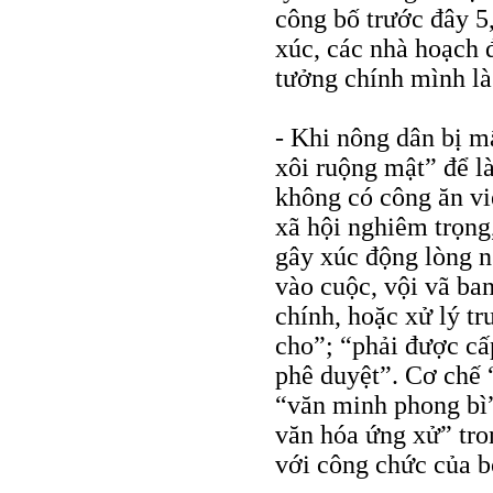
công bố trước đây 5
xúc, các nhà hoạch 
tưởng chính mình là
- Khi nông dân bị mấ
xôi ruộng mật” để là
không có công ăn vi
xã hội nghiêm trọng
gây xúc động lòng n
vào cuộc, vội vã ba
chính, hoặc xử lý tr
cho”; “phải được cấ
phê duyệt”. Cơ chế 
“văn minh phong bì”
văn hóa ứng xử” tro
với công chức của 