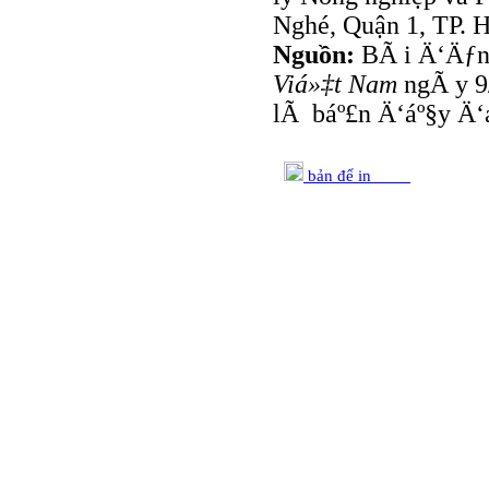
Nghé, Quận 1, TP.
Nguồn:
BÃ i Ä‘Äƒn
Viá»‡t Nam
ngÃ y 9
lÃ báº£n Ä‘áº§y Ä‘
bản để in