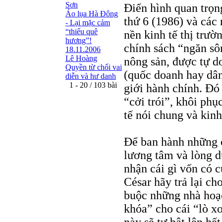
Sơn
Điển hình quan trọn
Áo lụa Hà Ðông
thứ 6 (1986) và các
- Lại mặc cảm
“thiếu quê
nền kinh tế thị trườ
hương”!
chính sách “ngăn sô
18.11.2006
Lê Hoàng
nông sản, được tự d
Quyền từ chối vai
(quốc doanh hay dân
diễn và hư danh
1 - 20 / 103 bài
giới hành chính. Đó 
“cởi trói”, khôi phụ
tế nói chung và kinh
Để ban hành những ch
lương tâm và lòng d
nhận cái gì vốn có c
César hãy trả lại ch
buộc những nhà hoạ
khóa” cho cái “lò xo