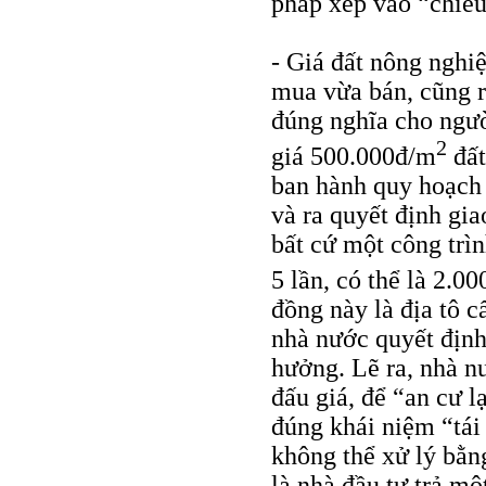
pháp xếp vào “chiếu
- Giá đất nông nghi
mua vừa bán, cũng rấ
đúng nghĩa cho ngườ
2
giá 500.000đ/m
đất
ban hành quy hoạch 
và ra quyết định gi
bất cứ một công trìn
5 lần, có thể là 2.0
đồng này là địa tô c
nhà nước quyết định
hưởng. Lẽ ra, nhà n
đấu giá, để “an cư 
đúng khái niệm “tái
không thể xử lý bằn
là nhà đầu tư trả m