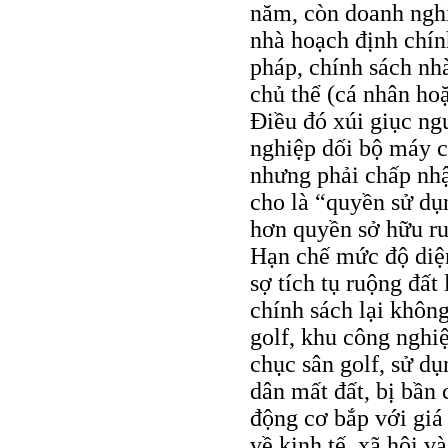
năm, còn doanh nghi
nhà hoạch định chín
pháp, chính sách nh
chủ thể (cá nhân ho
Điều đó xúi giục ng
nghiệp dối bộ máy c
nhưng phải chấp nhậ
cho là “quyền sử dụ
hơn quyền sở hữu ru
Hạn chế mức độ diện
sợ tích tụ ruộng đất
chính sách lại không
golf, khu công nghi
chục sân golf, sử d
dân mất đất, bị bần 
động cơ bắp với giá 
về kinh tế, xã hội v