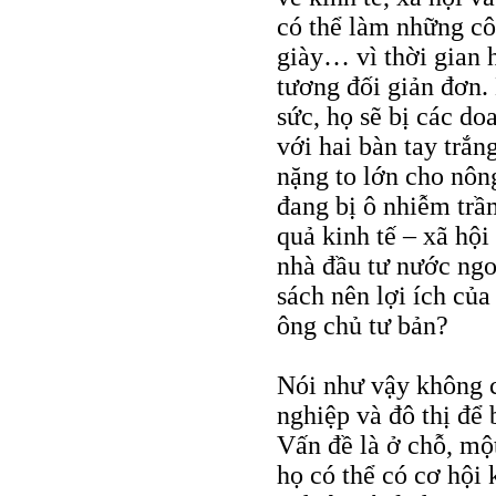
có thể làm những cô
giày… vì thời gian 
tương đối giản đơn. 
sức, họ sẽ bị các do
với hai bàn tay trắn
nặng to lớn cho nông
đang bị ô nhiễm trầ
quả kinh tế – xã hội
nhà đầu tư nước ngo
sách nên lợi ích của
ông chủ tư bản?
Nói như vậy không c
nghiệp và đô thị để
Vấn đề là ở chỗ, mộ
họ có thể có cơ hội