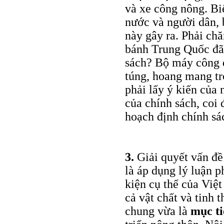
và xe công nông. Biế
nước và người dân, b
này gây ra. Phải ch
bánh Trung Quốc đã 
sách? Bộ máy công q
túng, hoang mang tr
phải lấy ý kiến của 
của chính sách, coi 
hoạch định chính sá
3.
Giải quyết vấn đề
là áp dụng lý luận p
kiện cụ thể của Việ
cả vật chất và tinh 
chung vừa là
mục ti