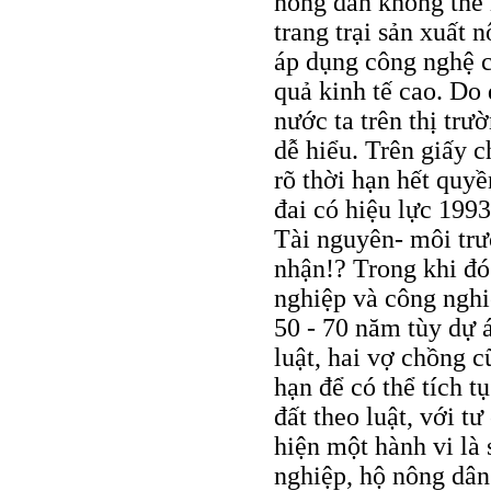
nông dân không thể 
trang trại sản xuất 
áp dụng công nghệ c
quả kinh tế cao. Do
nước ta trên thị trư
dễ hiểu. Trên giấy 
rõ thời hạn hết quy
đai có hiệu lực 199
Tài nguyên- môi trư
nhận!? Trong khi đó
nghiệp và công nghi
50 - 70 năm tùy dự 
luật, hai vợ chồng c
hạn để có thể tích t
đất theo luật, với t
hiện một hành vi là
nghiệp, hộ nông dân 