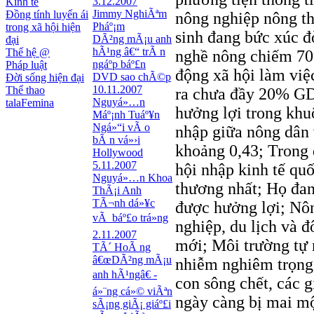
3.12.2007
Kinh tế
Jimmy NghiÃªm
Đồng tính luyến ái
nông nghiệp nông th
Pháº¡m
trong xã hội hiện
sinh đang bức xúc đò
DÃ²ng mÃ¡u anh
đại
hÃ¹ng â€“ trÃ n
Thế hệ @
nghề nông chiếm 70
ngáº­p báº£n
Pháp luật
động xã hội làm việ
DVD sao chÃ©p
Đời sống hiện đại
10.11.2007
Thể thao
ra chưa đầy 20% GD
Nguyá»…n
talaFemina
hưởng lợi trong khu
Máº¡nh Tuáº¥n
Ngá»“i vÃ o
nhập giữa nông dân v
bÃ n vá»›i
khoảng 0,43; Trong q
Hollywood
5.11.2007
hội nhập kinh tế quố
Nguyá»…n Khoa
thương nhất; Họ đan
ThÃ¡i Anh
TÃ¬nh dá»¥c
được hưởng lợi; Nôn
vÃ báº£o trá»ng
nghiệp, du lịch và 
2.11.2007
mới; Môi trường tự 
TÃ´ HoÃ ng
â€œDÃ²ng mÃ¡u
nhiễm nghiêm trọng 
anh hÃ¹ngâ€ -
con sông chết, các g
á»¨ng cá»© viÃªn
ngày càng bị mai mộ
sÃ¡ng giÃ¡ giáº£i