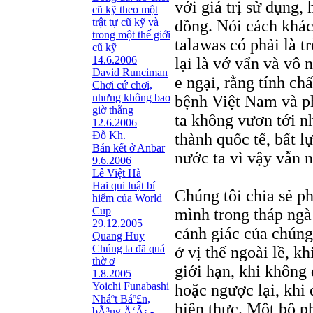
với giá trị sử dụng, 
cũ kỹ theo một
trật tự cũ kỹ và
đồng. Nói cách khác
trong một thế giới
talawas có phải là t
cũ kỹ
14.6.2006
lại là vớ vẩn và vô
David Runciman
e ngại, rằng tính chấ
Chơi cứ chơi,
nhưng không bao
bệnh Việt Nam và p
giờ thắng
ta không vươn tới n
12.6.2006
Đỗ Kh.
thành quốc tế, bất l
Bán kết ở Anbar
nước ta vì vậy vẫn n
9.6.2006
Lê Việt Hà
Hai qui luật bí
Chúng tôi chia sẻ p
hiểm của World
Cup
mình trong tháp ngà
29.12.2005
cảnh giác của chúng 
Quang Huy
Chúng ta đã quá
ở vị thế ngoài lề, kh
thờ ơ
giới hạn, khi không
1.8.2005
Yoichi Funabashi
hoặc ngược lại, khi
Nháº­t Báº£n,
hiện thực. Một bộ p
bÃ³ng Ä‘Ã¡ -