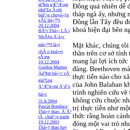
táº¥m gÆ°Æ¡ng
Đông quả nhiên dễ đ
pháº£n Ã¡nh
tháp ngà ấy, nhưng 
biáº¿n chuyá»ƒn
xÃ£ há»™i
Đông lẫn Tây đều đ
20.12.2004
khoá hiện đại bên n
BÃ¹i Thá»‹ LÃ i
NhÃ¢n Ä‘á»c
Mặt khác, chúng tôi
má»™t lá»i
chÃ o buá»•i
thần trên cơ sở tính 
sÃ¡ng
mang lại lợi ích tức
10.12.2004
Gordon Marino
đáng. Beethoven mà 
Äáº¥m bá»‘c vÃ
thực tiễn nào cho 
giáº£ng
của John Balaban kh
Ä‘Æ°á»ng Ä‘áº¡i
trình nghiên cứu về 
há»c
không cứu chuộc nhâ
31.8.2004
Pascal Boniface
trị thực tiễn như mộ
Thá»ƒ thao, Ä‘Ã³
thức rằng hoàn cảnh 
lÃ chiáº¿n tranh
19.12.2003
đóng một vai trò như
Thá»ƒ thao hay