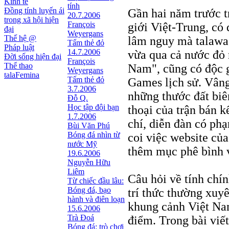
Kinh tế
tính
Đồng tính luyến ái
Gần hai năm trước t
20.7.2006
trong xã hội hiện
François
giới Việt-Trung, có 
đại
Weyergans
Thế hệ @
lâm nguy mà talawa
Tấm thẻ đỏ
Pháp luật
14.7.2006
vừa qua cả nước đỏ
Đời sống hiện đại
François
Thể thao
Nam", cũng có độc 
Weyergans
talaFemina
Tấm thẻ đỏ
Games lịch sử. Vâng
3.7.2006
những thước đất biê
Đỗ Q.
Học tập đội bạn
thoại của trận bán 
1.7.2006
chí, diễn đàn có ph
Bùi Văn Phú
Bóng đá nhìn từ
coi việc website c
nước Mỹ
thêm mục phê bình v
19.6.2006
Nguyễn Hữu
Liêm
Câu hỏi về tính chí
Từ chiếc đầu lâu:
Bóng đá, bạo
trí thức thường xuyê
hành và điên loạn
khung cảnh Việt Nam
15.6.2006
Trà Đoá
điểm. Trong bài viế
Bóng đá: trò chơi