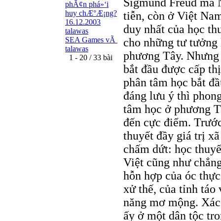
Sigmund Freud mà N.
phÃ¢n phá»‘i
huy chÆ°Æ¡ng?
tiễn, còn ở Việt Nam
16.12.2003
duy nhất của học thu
talawas
SEA Games vÃ
cho những tư tưởng l
talawas
phương Tây. Nhưng đ
1 - 20 / 33 bài
bắt đầu được cấp th
phân tâm học bắt đầ
đáng lưu ý thì phong
tâm học ở phương Tâ
đến cực điểm. Trước
thuyết đầy giá trị x
chấm dứt: học thuyế
Việt cũng như chẳng 
hỗn hợp của óc thực 
xử thế, của tỉnh táo
năng mơ mộng. Xác đ
ấy ở một dân tộc tr