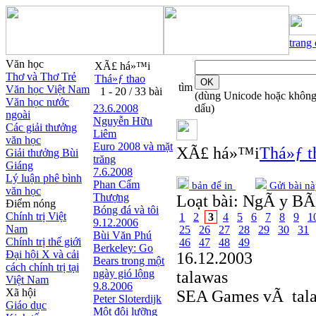
trang
Văn học
XÃ£ há»™i
Thơ và Thơ Trẻ
Thá»ƒ thao
tìm
Văn học Việt Nam
1 - 20 / 33 bài
(dùng Unicode hoặc khôn
Văn học nước
23.6.2008
dấu)
ngoài
Nguyễn Hữu
Các giải thưởng
Liêm
văn học
Euro 2008 và mặt
XÃ£ há»™i
Thá»ƒ t
Giải thưởng Bùi
trăng
Giáng
7.6.2008
Lý luận phê bình
Phan Cẩm
bản để in
Gửi bài nà
văn học
Thượng
Loạt bài:
NgÃ y BÃ¡
Điểm nóng
Bóng đá và tôi
Chính trị Việt
1
2
3
4
5
6
7
8
9
1
9.12.2006
Nam
25
26
27
28
29
30
31
Bùi Văn Phú
Chính trị thế giới
46
47
48
49
Berkeley: Go
Đại hội X và cải
16.12.2003
Bears trong một
cách chính trị tại
ngày gió lộng
talawas
Việt Nam
9.8.2006
Xã hội
SEA Games vÃ tal
Peter Sloterdijk
Giáo dục
Một đội lưỡng