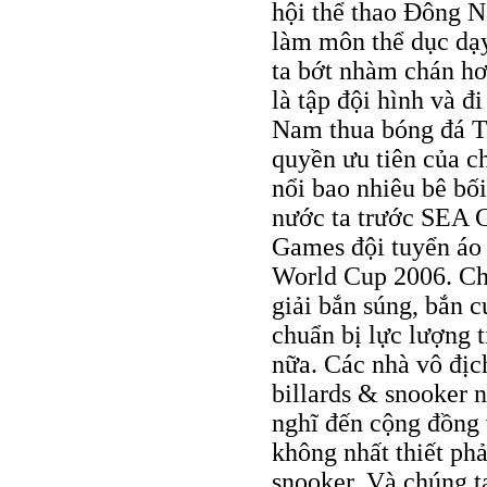
hội thể thao Đông 
làm môn thể dục dạy
ta bớt nhàm chán hơn
là tập đội hình và 
Nam thua bóng đá Th
quyền ưu tiên của c
nổi bao nhiêu bê bối
nước ta trước SEA 
Games đội tuyển áo 
World Cup 2006. Chú
giải bắn súng, bắn 
chuẩn bị lực lượng 
nữa. Các nhà vô địch
billards & snooker 
nghĩ đến cộng đồng 
không nhất thiết phả
snooker. Và chúng ta