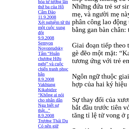
hóa tư tưởng lần
Những đứa trẻ sơ si
thứ ba của Hồ
Cẩm Đào
mẹ, và người mẹ này
11.9.2008
phân công lao động 
Xét nghiệm tử thi
một cuộc xung
bằng gan bàn chân: t
đột
9.9.2008
Semyon
Giai đoạn tiếp theo
Novoprudsky
gè đẽo một mặt: “Ka
Tấm “Huân
chương Hữu
tương ứng với trẻ em
nghị” và cuộc
chiến tranh phục
hận
Ngôn ngữ thuộc giai
8.9.2008
hợp của hai ký hiệu 
Vakhtang
Kikabidze
“Không ai nói
Sự thay đổi của xươ
cho nhân dân
Nga biết sự
bắt đầu trước tiên 
thật...”
tăng tỉ lệ tử vong ở
8.9.2008
Trương Thái Du
Có nên giữ