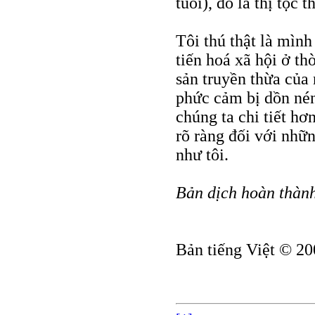
tuổi), đó là thị tộc 
Tôi thú thật là mình
tiến hoá xã hội ở th
sản truyền thừa của 
phức cảm bị dồn nén.
chúng ta chi tiết hơ
rõ ràng đối với nhữ
như tôi.
Bản dịch hoàn thành
Bản tiếng Việt © 20