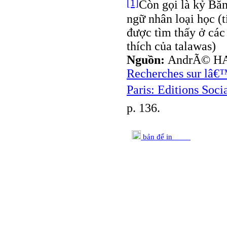
[1]
Còn gọi là kỷ Băn
ngữ nhân loại học (
được tìm thấy ở các
thích của talawas)
Nguồn:
AndrÃ© H
Recherches sur lâ€™
Paris: Editions Socia
p. 136.
bản để in