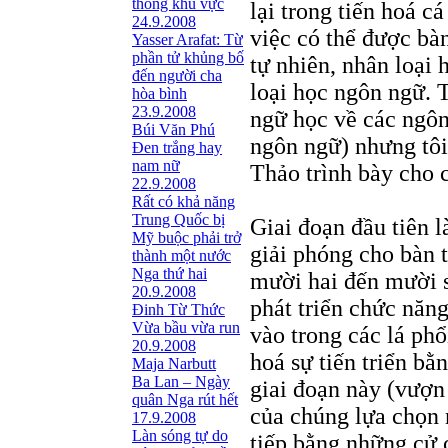
thông khu vực
lại trong tiến hoá c
24.9.2008
việc có thể được bà
Yasser Arafat: Từ
phần tử khủng bố
tự nhiên, nhân loại 
đến người cha
loại học ngôn ngữ. 
hòa bình
23.9.2008
ngữ học về các ngôn
Búi Văn Phú
ngôn ngữ) nhưng tôi
Đen trắng hay
nam nữ
Thảo trình bày cho 
22.9.2008
Rất có khả năng
Trung Quốc bị
Giai đoạn đầu tiên l
Mỹ buộc phải trở
giải phóng cho bàn t
thành một nước
Nga thứ hai
mười hai đến mười s
20.9.2008
phát triển chức năn
Đinh Từ Thức
Vừa bầu vừa run
vào trong các lá phổ
20.9.2008
hoá sự tiến triển bằ
Maja Narbutt
Ba Lan – Ngày
giai đoạn này (vượ
quân Nga rút hết
của chúng lựa chọn 
17.9.2008
Làn sóng tự do
tiếp bằng những cử c