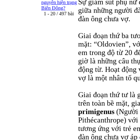
Sự giảm sút phụ nữ 
nguyên hiện trạng
Biển Đông?
giữa những người đ
1 - 20 / 497 bài
đàn ông chưa vợ.
Giai đoạn thứ ba tư
mặt: “Oldovien”, v
em trong độ từ 20 đ
giờ là những câu thự
động từ. Hoạt động 
vợ là một nhân tố qu
Giai đoạn thứ tư là
trên toàn bề mặt, g
primigenus
(Người c
Pithécanthrope) với 
tương ứng với trẻ e
đàn ông chưa vợ áp 