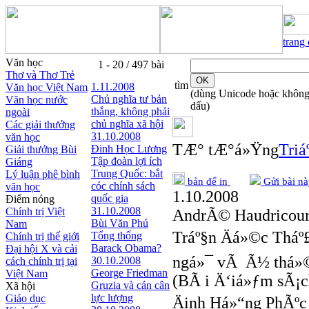
trang
Văn học
1 - 20 / 497 bài
Thơ và Thơ Trẻ
tìm
1.11.2008
Văn học Việt Nam
(dùng Unicode hoặc khôn
Chủ nghĩa tư bản
Văn học nước
dấu)
thắng, không phải
ngoài
chủ nghĩa xã hội
Các giải thưởng
31.10.2008
văn học
TÆ° tÆ°á»Ÿng
Triá
Đinh Học Lương
Giải thưởng Bùi
Tập đoàn lợi ích
Giáng
Trung Quốc: bắt
Lý luận phê bình
bản để in
Gửi bài nà
cóc chính sách
văn học
1.10.2008
quốc gia
Điểm nóng
31.10.2008
Chính trị Việt
AndrÃ© Haudricour
Bùi Văn Phú
Nam
Tráº§n Äá»©c Thá
Tổng thống
Chính trị thế giới
Barack Obama?
Đại hội X và cải
ngá»¯ vÃ Ã½ thá»
30.10.2008
cách chính trị tại
George Friedman
Việt Nam
(BÃ i Ä‘iá»ƒm sÃ¡ch
Gruzia và cán cân
Xã hội
lực lượng
Giáo dục
Äinh Há»“ng PhÃºc