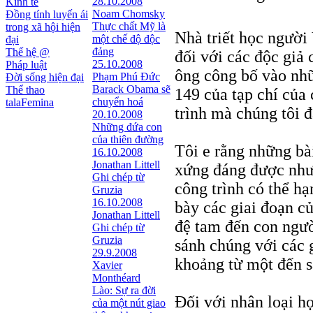
28.10.2008
Kinh tế
Noam Chomsky
Đồng tính luyến ái
Thực chất Mỹ là
trong xã hội hiện
Nhà triết học người
một chế độ độc
đại
đảng
Thế hệ @
đối với các độc giả 
25.10.2008
Pháp luật
ông công bố vào nh
Phạm Phú Đức
Đời sống hiện đại
Barack Obama sẽ
Thể thao
149 của tạp chí của
chuyển hoá
talaFemina
trình mà chúng tôi 
20.10.2008
Những đứa con
của thiên đường
Tôi e rằng những bà
16.10.2008
Jonathan Littell
xứng đáng được như 
Ghi chép từ
công trình có thể hạ
Gruzia
16.10.2008
bày các giai đoạn c
Jonathan Littell
đệ tam đến con ngườ
Ghi chép từ
Gruzia
sánh chúng với các g
29.9.2008
khoảng từ một đến s
Xavier
Monthéard
Lào: Sự ra đời
Đối với nhân loại họ
của một nút giao