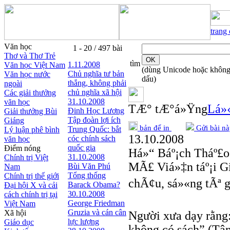
trang
Văn học
1 - 20 / 497 bài
Thơ và Thơ Trẻ
tìm
1.11.2008
Văn học Việt Nam
(dùng Unicode hoặc khôn
Chủ nghĩa tư bản
Văn học nước
dấu)
thắng, không phải
ngoài
chủ nghĩa xã hội
Các giải thưởng
31.10.2008
văn học
TÆ° tÆ°á»Ÿng
Lá»‹
Đinh Học Lương
Giải thưởng Bùi
Tập đoàn lợi ích
Giáng
bản để in
Gửi bài nà
Trung Quốc: bắt
Lý luận phê bình
13.10.2008
cóc chính sách
văn học
quốc gia
Điểm nóng
Há»“ Báº¡ch Tháº£o
31.10.2008
Chính trị Việt
MÃ£ Viá»‡n táº¡i 
Bùi Văn Phú
Nam
Tổng thống
Chính trị thế giới
chÃ¢u, sá»«ng tÃª g
Barack Obama?
Đại hội X và cải
30.10.2008
cách chính trị tại
George Friedman
Việt Nam
Gruzia và cán cân
Xã hội
Người xưa dạy rằng:
lực lượng
Giáo dục
không có sách” (Tận