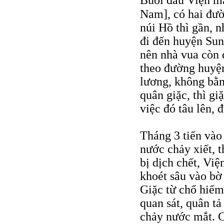
Buổi đầu Viện m
Nam], có hai đườ
núi Hồ thì gần, 
đi đến huyện Sun
nên nhà vua còn
theo đường huyện
lương, không bằn
quân giặc, thì gi
việc đó tâu lên, 
Tháng 3 tiến vào 
nước chảy xiết, 
bị dịch chết, Việ
khoét sâu vào bờ
Giặc từ chổ hiểm
quan sát, quân t
chảy nước mắt. C