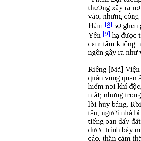
thường xẩy ra nơi
vào, nhưng công 
[8]
Hàm
sợ ghen 
[9]
Yên
hạ được t
cam tâm không ng
ngôn gây ra như 
Riêng [Mã] Viện 
quân vùng quan ả
hiểm nơi khí độc,
mất; nhưng trong
lời hủy báng. Rồ
tấu, người nhà b
tiếng oan dấy đất
được trình bày 
cáo, thần cảm th