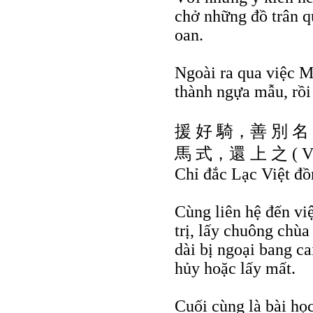
chở những đồ trân q
oan.
Ngoài ra qua việc M
thành ngựa mẫu, rồi
援 好 騎，善 別 名
馬 式，還 上 之 ( Viện 
Chỉ đắc Lạc Việt đồn
Cùng liên hệ đến vi
trị, lấy chuông chùa
dài bị ngoại bang cai
hủy hoặc lấy mất.
Cuối cùng là bài học