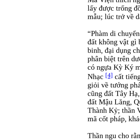
lấy được trống đ
mẫu; lúc trở về d
“Phàm di chuyển 
đất không vật gì
binh, đại dụng ch
phân biệt trên dư
có ngựa Kỳ Ký m
[4]
Nhạc
cất tiến
giỏi về tướng p
cũng đất Tây Hạ
đất Mậu Lăng, Q
Thành Kỷ; thần V
mã cốt pháp, khả
Thần ngu cho rằ