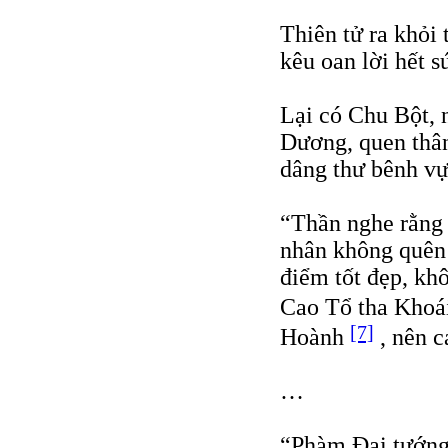
Thiên tử ra khỏi 
kêu oan lời hết s
Lại có Chu Bột, 
Dương, quen thâ
dâng thư bênh vực
“Thần nghe rằng 
nhân không quên 
điểm tốt đẹp, kh
Cao Tổ tha Kho
[7]
Hoành
, nên c
…
“Phàm Ðại tướng 