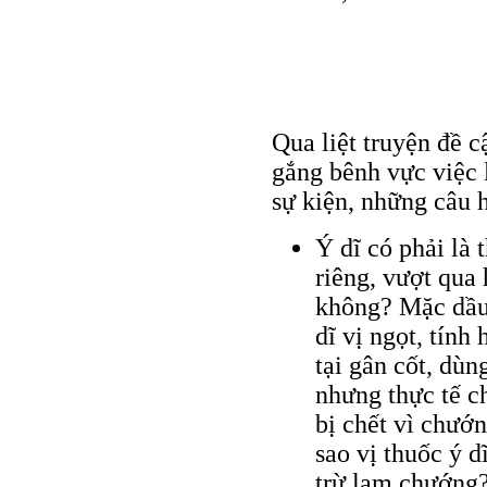
Qua liệt truyện đề c
gắng bênh vực việc 
sự kiện, những câu h
Ý dĩ có phải là
riêng, vượt qua
không? Mặc dầ
dĩ vị ngọt, tính 
tại gân cốt, dùn
nhưng thực tế c
bị chết vì chướ
sao vị thuốc ý d
trừ lam chướng?