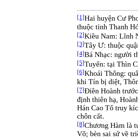
[1]
Hai huyện Cư Pho
thuộc tỉnh Thanh Hó
[2]
Kiều Nam: Lĩnh
[3]
Tây Ư: thuộc quậ
[4]
Bá Nhạc: người t
[5]
Tuyển: tại Thìn 
[6]
Khoái Thông: quâ
khi Tín bị diệt, Thô
[7]
Ðiền Hoành trước
định thiên hạ, Hoàn
Hán Cao Tổ truy kíc
chôn cất.
[8]
Chương Hàm là tư
Võ; bèn sai sứ về t