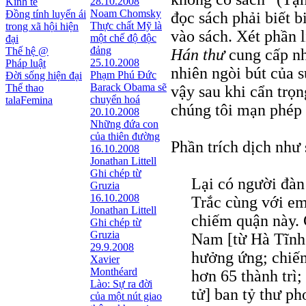
28.10.2008
Kinh tế
Noam Chomsky
Đồng tính luyến ái
đọc sách phải biết b
Thực chất Mỹ là
trong xã hội hiện
vào sách. Xét phần 
một chế độ độc
đại
đảng
Thế hệ @
Hán thư
cung cấp nh
25.10.2008
Pháp luật
nhiên ngòi bút của s
Phạm Phú Đức
Đời sống hiện đại
Barack Obama sẽ
Thể thao
vậy sau khi cẩn trọ
chuyển hoá
talaFemina
chúng tôi mạn phép 
20.10.2008
Những đứa con
của thiên đường
Phần trích dịch như 
16.10.2008
Jonathan Littell
Ghi chép từ
Lại có người đàn
Gruzia
16.10.2008
Trắc cùng với em
Jonathan Littell
chiếm quận này.
Ghi chép từ
Gruzia
Nam [từ Hà Tĩnh
29.9.2008
hưởng ứng; chiế
Xavier
Monthéard
hơn 65 thành trì
Lào: Sự ra đời
tử] ban tỷ thư p
của một nút giao