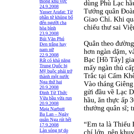
thông khu vực
dùng Phù Lạc hầ
24.9.2008
Tướng quân Ðoà
Yasser Arafat: Từ
phần tử khủng bố
Giao Chỉ. Khi qu
đến người cha
chiếu thư sai Việ
hòa bình
23.9.2008
Búi Văn Phú
Quân theo đường 
Đen trắng hay
nam nữ
hơn ngàn dặm, và
22.9.2008
Bạc [Hồ Tây] gia
Rất có khả năng
Trung Quốc bị
mấy ngàn thủ cấp
Mỹ buộc phải trở
Trắc tại Cấm Khê
thành một nước
Nga thứ hai
Vào tháng Giêng
20.9.2008
gửi đầu về Lạc 
Đinh Từ Thức
Vừa bầu vừa run
hầu, ăn thực ấp 3
20.9.2008
thưởng quân sĩ; t
Maja Narbutt
Ba Lan – Ngày
quân Nga rút hết
“Em ta là Thiếu 
17.9.2008
Làn sóng tự do
chí lớn, nên khuy