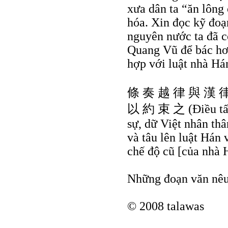
xưa dân ta “ăn lông
hóa. Xin đọc kỹ đoạ
nguyên nước ta đã có
Quang Vũ để bác hơn
hợp với luật nhà Há
條 奏 越 律 與 漢 律
以 約 束 之 (Ðiều tấu 
sự, dữ Việt nhân thâ
và tâu lên luật Hán 
chế độ cũ [của nhà 
Những đoạn văn nêu
© 2008 talawas