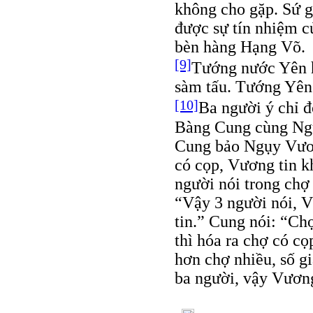
không cho gặp. Sứ g
được sự tín nhiệm củ
bèn hàng Hạng Võ.
[9]
Tướng nước Yên h
sàm tấu. Tướng Yên s
[10]
Ba người ý chỉ đ
Bàng Cung cùng Ngụ
Cung bảo Ngụy Vươn
có cọp, Vương tin 
người nói trong chợ
“Vậy 3 người nói, 
tin.” Cung nói: “Ch
thì hóa ra chợ có 
hơn chợ nhiều, số gi
ba người, vậy Vương