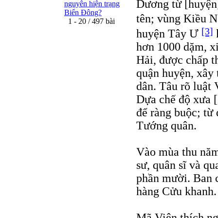
Dương từ [huyệ
nguyên hiện trạng
Biển Đông?
tên; vùng Kiều
1 - 20 / 497 bài
[3]
huyện Tây Ư
hơn 1000 dặm, x
Hải, được chấp t
quận huyện, xây 
dân. Tâu rõ luật 
Dựa chế độ xưa [
để ràng buộc; từ
Tướng quân.
Vào mùa thu năm
sư, quân sĩ và qu
phần mười. Ban c
hàng Cửu khanh.
Mã Viện thích ng