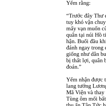
Yểm rằng:
“Trước đây Thư 
tuy khó vận chuy
mấy vạn muốn cùn
quân tại núi Hồ t
hận. Buổi đầu kh
đánh ngay trong 
giống như dân bu
bị thất lợi, quân
đoán.”
Yểm nhận được th
lang tướng Lương
Mã Viện và thay 
Tùng ôm mối bất 
thu ấn Tân Tức 