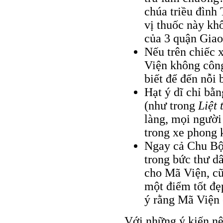
chúa triều đình
vị thuốc này kh
của 3 quận Gia
Nếu trên chiếc x
Viện không công
biết để đến nỗi 
Hạt ý dĩ chỉ bằ
(như trong
Liệt 
làng, mọi người
trong xe phong 
Ngay cả Chu Bột
trong bức thư d
cho Mã Viện, cũ
một điểm tốt đẹ
ý rằng Mã Viện 
Với những ý kiến nê