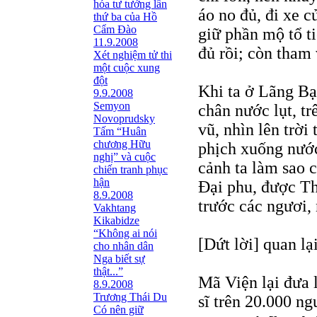
hóa tư tưởng lần
áo no đủ, đi xe c
thứ ba của Hồ
Cẩm Đào
giữ phần mộ tổ t
11.9.2008
đủ rồi; còn tham 
Xét nghiệm tử thi
một cuộc xung
đột
Khi ta ở Lãng Bạ
9.9.2008
Semyon
chân nước lụt, t
Novoprudsky
vũ, nhìn lên trời
Tấm “Huân
chương Hữu
phịch xuống nước
nghị” và cuộc
cảnh ta làm sao 
chiến tranh phục
hận
Ðại phu, được Th
8.9.2008
trước các ngươi,
Vakhtang
Kikabidze
“Không ai nói
[Dứt lời] quan lạ
cho nhân dân
Nga biết sự
thật...”
Mã Viện lại đưa 
8.9.2008
Trương Thái Du
sĩ trên 20.000 n
Có nên giữ