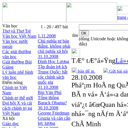
trang
Văn học
1 - 20 / 497 bài
Thơ và Thơ Trẻ
tìm
1.11.2008
Văn học Việt Nam
(dùng Unicode hoặc khôn
Chủ nghĩa tư bản
Văn học nước
dấu)
thắng, không phải
ngoài
chủ nghĩa xã hội
Các giải thưởng
31.10.2008
văn học
TÆ° tÆ°á»Ÿng
Lá»‹
Đinh Học Lương
Giải thưởng Bùi
Tập đoàn lợi ích
Giáng
bản để in
Gửi bài nà
Trung Quốc: bắt
Lý luận phê bình
28.10.2008
cóc chính sách
văn học
quốc gia
Điểm nóng
Pháº¡m HoÃ ng Qu
31.10.2008
Chính trị Việt
Bùi Văn Phú
Nam
BÃ n vá» Ä‘á»‹a d
Tổng thống
Chính trị thế giới
Barack Obama?
Đại hội X và cải
viáº¿t â€œQuan há»
30.10.2008
cách chính trị tại
nhá»¯ng nÄƒm Ä‘á
George Friedman
Việt Nam
Gruzia và cán cân
Xã hội
ChÃ­ Minh
lực lượng
Giáo dục