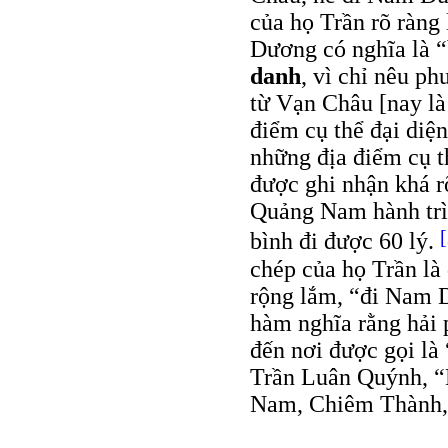
của họ Trần rõ ràng
Dương có nghĩa là “
danh
, vì chỉ nêu 
từ Vạn Châu [nay l
điểm cụ thể đại diệ
những địa điểm cụ t
được ghi nhận khá 
Quảng Nam hành trìn
[
bình đi được 60 lý.
chép của họ Trần l
rộng lắm, “đi Nam 
hàm nghĩa rằng hải
đến nơi được gọi l
Trần Luân Quýnh, 
Nam, Chiêm Thành,