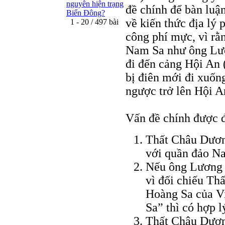
nguyên hiện trạng
đề chính để bàn luận
Biển Đông?
về kiến thức địa lý 
1 - 20 / 497 bài
công phí mực, vì r
Nam Sa như ông Lươ
đi đến cảng Hội An
bị điên mới đi xuốn
ngược trở lên Hội An
Vấn đề chính được đặ
Thất Châu Dương
với quần đảo N
Nếu ông Lương v
vì đối chiếu Th
Hoàng Sa của V
Sa” thì có hợp 
Thất Châu Dươn