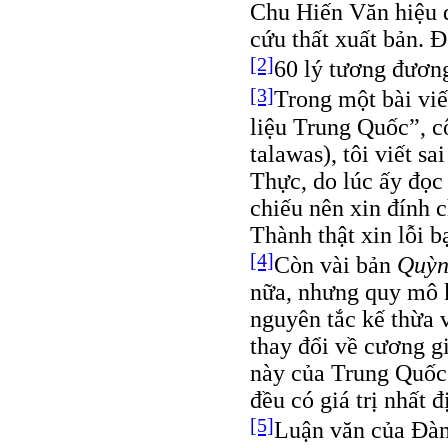
Chu Hiến Văn hiệu 
cứu thất xuất bản. Đ
[2]
60 lý tương đươn
[3]
Trong một bài viế
liệu Trung Quốc”, c
talawas), tôi viết 
Thực, do lúc ấy đọc
chiếu nên xin đính 
Thành thật xin lỗi b
[4]
Còn vài bản
Quỳn
nữa, nhưng quy mô k
nguyên tắc kế thừa 
thay đổi về cương gi
này của Trung Quốc 
đều có giá trị nhất đ
[5]
Luận văn của Đàm