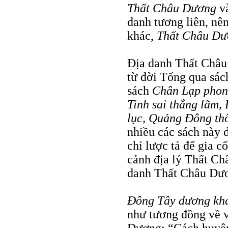
Thất Châu Dương
v
danh tương liên, nê
khác,
Thất Châu D
Địa danh Thất Châu
từ đời Tống qua sá
sách
Chân Lạp phong
Tinh sai thắng lãm,
lục, Quảng Đông th
nhiều các sách này đ
chỉ lược tả để gia cố
cảnh địa lý Thất Ch
danh Thất Châu Dư
Đông Tây dương k
như tương đồng về v
Dương: “Cách huyện