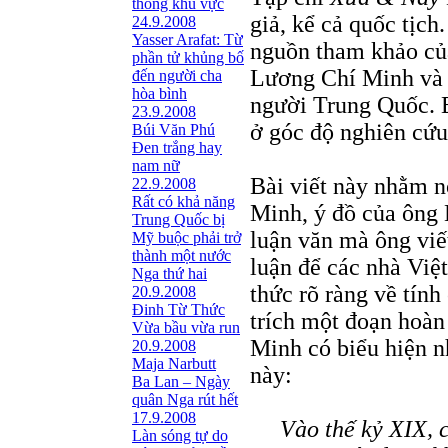
thông khu vực
giả, kể cả quốc tịch
24.9.2008
Yasser Arafat: Từ
nguồn tham khảo của
phần tử khủng bố
Lương Chí Minh và 
đến người cha
hòa bình
người Trung Quốc. B
23.9.2008
ở góc độ nghiên cứu
Búi Văn Phú
Đen trắng hay
nam nữ
Bài viết này nhằm n
22.9.2008
Rất có khả năng
Minh, ý đồ của ông
Trung Quốc bị
luận văn mà ông viết
Mỹ buộc phải trở
thành một nước
luận để các nhà Việ
Nga thứ hai
thức rõ ràng về tính
20.9.2008
Đinh Từ Thức
trích một đoạn hoàn
Vừa bầu vừa run
Minh có biểu hiện n
20.9.2008
Maja Narbutt
này:
Ba Lan – Ngày
quân Nga rút hết
17.9.2008
Vào thế kỷ XIX, 
Làn sóng tự do