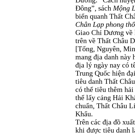
Đông”, sách
Mộng L
biển quanh Thất Ch
Chân Lạp phong th
Giao Chỉ Dương về 
trên về Thất Châu D
[Tống, Nguyên, Minh
mang địa danh này h
địa lý ngày nay có t
Trung Quốc hiện đại
tiêu danh Thất Châu
có thể tiêu thêm hả
thể lấy cảng Hải K
chuẩn, Thất Châu Li
Khẩu.
Trên các địa đồ xuấ
khi được tiêu danh 