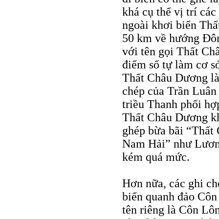
khá cụ thể vị trí cá
ngoài khơi biển Th
50 km về hướng Đông
với tên gọi Thất Ch
điểm số tự làm cơ s
Thất Châu Dương là
chép của Trần Luân
triều Thanh phối h
Thất Châu Dương kh
ghép bừa bãi “Thất
Nam Hải” như Lương 
kém quá mức.
Hơn nữa, các ghi ch
biển quanh đảo Côn
tên riêng là Côn L