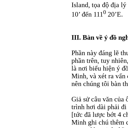
Island, tọa độ địa l
0
10’ đến 111
20’E.
III. Bàn về ý đồ n
Phần này đáng lẽ thu
phần trên, tuy nhiên
là nơi biểu hiện ý đ
Minh, và xét ra vấn
nên chúng tôi bàn t
Giả sử câu văn của
trình hơi dài phải 
[tức đã lược bớt 4
Minh ghi chú thêm 