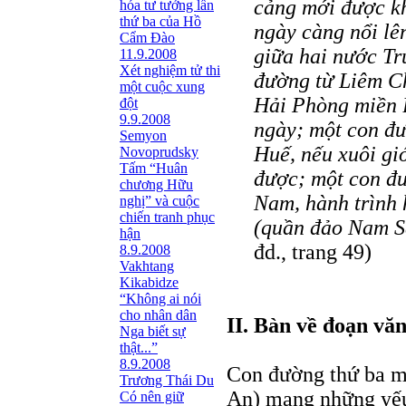
cảng mới được kh
hóa tư tưởng lần
thứ ba của Hồ
ngày càng nổi lê
Cẩm Đào
giữa hai nước Tr
11.9.2008
Xét nghiệm tử thi
đường từ Liêm C
một cuộc xung
Hải Phòng miền B
đột
9.9.2008
ngày; một con đ
Semyon
Huế, nếu xuôi gi
Novoprudsky
Tấm “Huân
được; một con đ
chương Hữu
Nam, hành trình 
nghị” và cuộc
chiến tranh phục
(quần đảo Nam S
hận
đd., trang 49)
8.9.2008
Vakhtang
Kikabidze
“Không ai nói
cho nhân dân
II. Bàn về đoạn v
Nga biết sự
thật...”
8.9.2008
Con đường thứ ba m
Trương Thái Du
An) mang những yếu 
Có nên giữ