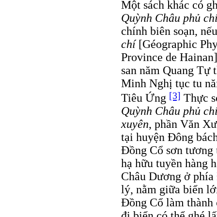
Một sách khác có g
Quỳnh Châu phủ ch
chính biên soạn, nếu 
chí
[Géographic Phys
Province de Hainan]
san năm Quang Tự th
Minh Nghị tục tu n
[3]
Tiêu Ứng
Thực s
Quỳnh Châu phủ ch
xuyên
, phần Văn Xư
tại huyện Đông bách 
Đồng Cổ sơn tương 
hạ hữu tuyền hàng hả
Châu Dương ở phía 
lý, nằm giữa biển lớ
Đồng Cổ làm thành cổ
đi biển có thể ghé l