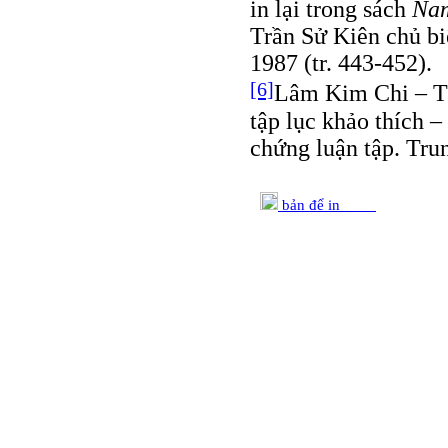
in lại trong sách
Nam
Trần Sử Kiên chủ bi
1987 (tr. 443-452).
[6]
Lâm Kim Chi – Th
tập lục khảo thích 
chứng luận tập. Tru
bản để in