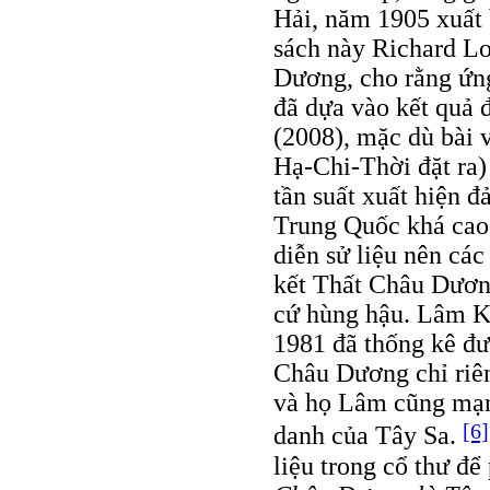
Hải, năm 1905 xuất
sách này Richard Lou
Dương, cho rằng ứng
đã dựa vào kết quả 
(2008), mặc dù bài 
Hạ-Chi-Thời đặt ra)
tần suất xuất hiện đ
Trung Quốc khá cao,
diễn sử liệu nên cá
kết Thất Châu Dương
cứ hùng hậu. Lâm K
1981 đã thống kê đư
Châu Dương chỉ riên
và họ Lâm cũng mạn
[6]
danh của Tây Sa.
liệu trong cổ thư để