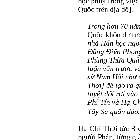
học phiệt trong việ
Quốc trên địa đồ].
Trong hơn 70 nă
Quốc khôn dư tư
nhà Hán học ngoạ
Đằng Điền Phong 
Phùng Thừa Quân
luận văn trước v
sử Nam Hải chư đ
Thời] để tạo ra q
tuyệt đối rơi v
Phí Tín và Hạ-Ch
Tây Sa quần đả
Hạ-Chi-Thời tức Rich
người Pháp, từng g