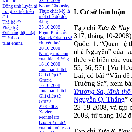
28.10.2008
Kinh tế
Noam Chomsky
Đồng tính luyến ái
I. Cơ sở bàn luận
Thực chất Mỹ là
trong xã hội hiện
một chế độ độc
đại
đảng
Thế hệ @
Tạp chí
Xưa & Nay
25.10.2008
Pháp luật
Phạm Phú Đức
Đời sống hiện đại
317, tháng 10-2008) 
Barack Obama sẽ
Thể thao
Quốc: 1. “Quan hệ 
chuyển hoá
talaFemina
20.10.2008
nhà Nguyễn” của Lươ
Những đứa con
thức về biển của v
của thiên đường
16.10.2008
55, 56, 57), [Vu Hư
Jonathan Littell
Lai, có bài “Vấn đề
Ghi chép từ
Gruzia
Trường Sa”, xem bài
16.10.2008
Trường Sa, lãnh thổ
Jonathan Littell
Ghi chép từ
Nguyễn Q. Thắng
” 
Gruzia
23-19-2008, và tạp 
29.9.2008
Xavier
2008, từ trang 102 
Monthéard
Lào: Sự ra đời
của một nút giao
Tạp chí
Xưa & Nay