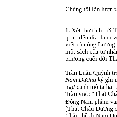
Chúng tôi lần lượt b
1.
Xét thư tịch đời T
quan đến địa danh v
viết của ông Lương 
một sách của tư nhâ
phương cuối đời Th
Trần Luân Quýnh t
Nam Dương ký
ghi 
ngữ cảnh mô tả hải
Trần viết: “Thất C
Đông Nam phàm vãng
[Thất Châu Dương 
Châu, hễ đi Nam Dươ