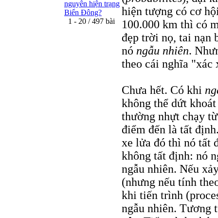
nguyên hiện trạng
hiện tượng có cơ hộ
Biển Đông?
1 - 20 / 497 bài
100.000 km thì có m
đẹp trời nọ, tai nạn
nó
ngẫu nhiên
. Như
theo cái nghĩa "xác 
Chưa hết. Có khi
ng
không thể dứt khoát
thường nhựt chạy từ
điểm đến là tất định
xe lửa đó thì nó tất
không tất định: nó 
ngẫu nhiên. Nếu xảy 
(nhưng nếu tính theo
khi tiến trình (proce
ngẫu nhiên. Tương t