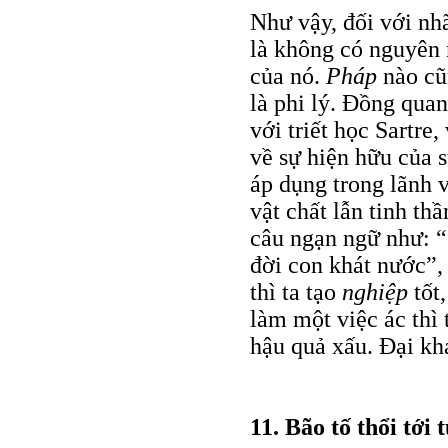
Như vậy, đối với nh
là không có nguyên 
của nó.
Pháp
nào cũ
là phi lý. Đồng qua
với triết học Sartre
về sự hiện hữu của 
áp dụng trong lãnh 
vật chất lẫn tinh th
câu ngạn ngữ như: “
đời con khát nước”,
thì ta tạo
nghiệp
tốt,
làm một việc ác thì 
hậu quả xấu. Đại khá
11. Bão tố thổi tới