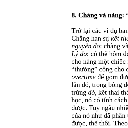
8. Chàng và nàng: 
Trở lại các ví dụ ba
Chẳng hạn sự
kết th
nguyên do
: chàng v
Lý do
: có thể hôm đ
cho nàng một chiếc
“thưởng” công cho c
overtime
để gom đượ
lần đó, trong bóng 
trứng
đó
, kết thai 
học, nó có tính các
được. Tuy ngẫu nhiê
của nó như đã phân t
được, thế thôi. Theo