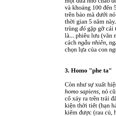
một đứa nhỏ chào đờ
và khoảng 100 đến 50
trên bảo mà dưới nó
thời gian 5 năm này
trùng
đó
gặp gỡ cái
là... phiêu lưu (văn 
cách
ngẫu nhiên
, n
chọn lựa của con ng
3. Homo "phe ta"
Còn như sự xuất hiện
homo sapiens
, nó c
cố xảy ra trên trái đ
kiện thời tiết (hạn 
kiếm được (rau củ, h