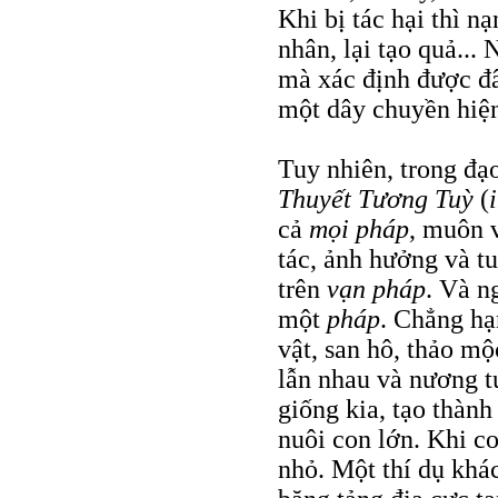
Khi bị tác hại thì n
nhân, lại tạo quả... 
mà xác định được đ
một dây chuyền hiệ
Tuy nhiên, trong đạo
Thuyết Tương Tuỳ
(
cả
mọi pháp
, muôn 
tác, ảnh hưởng và t
trên
vạn pháp
. Và n
một
pháp
. Chẳng hạ
vật, san hô, thảo mộ
lẫn nhau và nương t
giống kia, tạo thàn
nuôi con lớn. Khi co
nhỏ. Một thí dụ khá