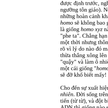
được định trước, nghĩ
ngưỡng tôn giáo). N
những hoàn cảnh khá
homo
sẽ không bao g
là giống
homo xyz
nà
"phe ta". Chẳng hạ
một thời nhưng thô
rõ vì lý do nào đó 
thừa thắng xông lên
"quậy" và làm ô nhi
một cái giống "
hom
sẽ đỡ khổ biết mấy!
Cho đến sự xuất hiệ
nhiên
. Đời sống trên
tiến (từ từ), và đột b
ADN thì giống nào s