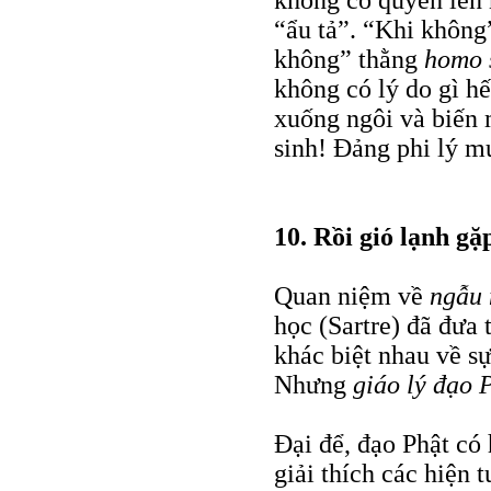
không có quyền lên n
“ẩu tả”. “Khi khôn
không” thằng
homo 
không có lý do gì h
xuống ngôi và biến 
sinh! Đảng phi lý 
10. Rồi gió lạnh gặ
Quan niệm về
ngẫu 
học (Sartre) đã đưa 
khác biệt nhau về sự
Nhưng
giáo lý đạo 
Đại để, đạo Phật có
giải thích các hiện 