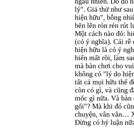
ngẫu nhiên. Do đó n
lý". Giả thử như sau
hiện hữu", bỗng nhiê
bẽn lẽn rón rén rút l
Một cách nào đó: hiệ
(có ý nghĩa). Cái rễ
hiện hữu là có ý ngh
biến mất rồi, làm s
mà bàn chơi cho vui 
không có "lý do hiệ
tất cả mọi hữu thể đ
còn có gì, và cũng đ
mốc gì nữa. Và bàn 
gối"? Mà khi đó cũn
chuyện, vân vân… Xi
Đừng có hý luận nữ