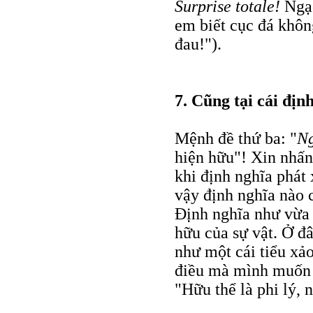
Surprise totale!
Ngạc
em biết cục đá khô
đau!").
7. Cũng tại cái địn
Mệnh đề thứ ba: "
Ng
hiện hữu"! Xin nhấ
khi định nghĩa phát
vậy định nghĩa nào 
Định nghĩa như vừa
hữu của sự vật. Ở đ
như một cái tiểu xảo
điều mà mình muốn 
"Hữu thể là phi lý, 