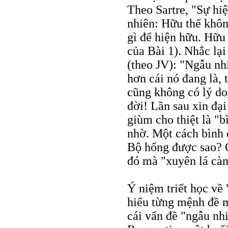
Theo Sartre, "Sự hiệ
nhiên: Hữu thể khôn
gì để hiện hữu. Hữu 
của Bài 1). Nhắc lại
(theo JV): "Ngẫu nhi
hơn cái nó đang là, 
cũng không có lý do 
đời! Lần sau xin đạ
giùm cho thiệt là "b
nhờ. Một cách bình 
Bộ hổng được sao? Ở
đó mà "xuyên lá cành
Ý niệm triết học về
hiểu từng mệnh đề m
cái vấn đề "ngẫu nhi