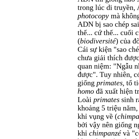
trong lúc di truyền,
photocopy
mà không 
ADN bị sao chép sai
thế... cứ thế... cuối
(
biodiversité
) của đ
Cái sự kiện "sao ché
chưa giải thích đượ
quan niệm: "Ngẫu nh
được". Tuy nhiên, c
giống
primates
, tổ 
homo
đã xuất hiện t
Loài
primates
sinh r
khoảng 5 triệu năm,
khỉ vụng về (
chimpa
bởi vậy nên giống 
khỉ
chimpanzé
và "c