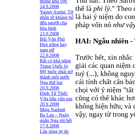
Thứ hai: Theo Sartr
thông khu vực
24.9.2008
thể là
phi lý
." Theo 
Yasser Arafat: Từ
là hai ý niệm do co
phần tử khủng bố
đến người cha
pháp vốn nó
như vậ
hòa bình
23.9.2008
Búi Văn Phú
HAI: Ngẫu nhiên - 
Đen trắng hay
nam nữ
22.9.2008
Trước hết, xin nhắc 
Rất có khả năng
giải các quan niệm c
Trung Quốc bị
Mỹ buộc phải trở
tuý (...), không ngu
thành một nước
cái tính chất căn bản
Nga thứ hai
20.9.2008
chọi với ý niệm "tất
Đinh Từ Thức
cũng có thể khác hơn
Vừa bầu vừa run
20.9.2008
không hiện hữu, và 
Maja Narbutt
vậy, ngay từ trong y
Ba Lan – Ngày
quân Nga rút hết
17.9.2008
Làn sóng tự do