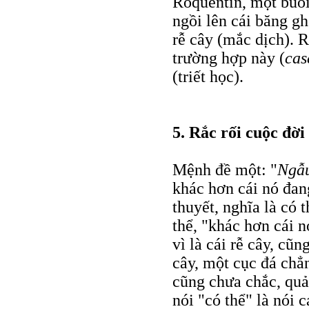
Roquentin, một buổi
ngồi lên cái băng gh
rễ cây (mắc dịch). 
trường hợp này (
cas
(triết học).
5. Rắc rối cuộc đời
Mệnh đề một: "
Ngẫu
khác hơn cái nó đan
thuyết, nghĩa là có 
thể, "khác hơn cái n
vì là cái rễ cây, cũn
cây, một cục đá chẳ
cũng chưa chắc, quả 
nói "có thể" là nói 