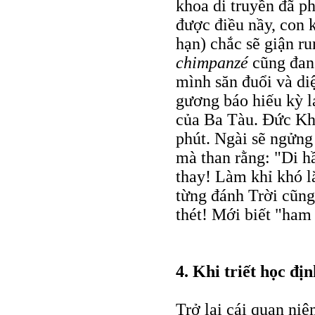
khoa di truyền đã ph
được điều nầy, con k
hạn) chắc sẽ giận ru
chimpanzé
cũng đang
mình săn đuổi và diệ
gương báo hiếu kỳ l
của Ba Tàu. Đức Kh
phút. Ngài sẽ ngửng 
mà than rằng: "Di h
thay! Làm khỉ khó 
từng đánh Trời cũng
thét! Mới biết "ham
4. Khi triết học đị
Trở lại cái quan niệ