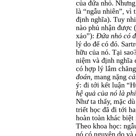
của đứa nhỏ. Nhưng
là “ngẫu nhiên”, vì 
định nghĩa). Tuy nh
nào phủ nhận được 
xảo”):
Đứa nhỏ có 
lý do để có đó. Sart
hữu của nó. Tại sao
niệm và định nghĩa 
có hợp lý lắm chăng
đoán
, mang nặng
cả
ý: đi tới kết luận “H
hệ quả của nó là phi
Như ta thấy, mặc dù
triết học đã đi tới h
hoàn toàn khác biệt
Theo khoa học: ngẫu
nó có nguyên do và c