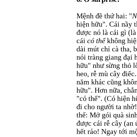
Mệnh đề thứ hai: "
N
hiện hữu". Cái nầy t
được nó là cái gì (l
cái
có thể
không hiện
dài mút chỉ cà tha, 
nói tràng giang đại
hữu" như sừng thỏ l
heo, rễ mù cây điếc.
năm khác cũng khôn
hữu". Hơn nữa, chẳn
"có thể". (Có hiện 
đi cho người ta nhờ!
thể: Mở gói quà sinh
được cái rễ cây (an 
hết ráo! Ngay tới m