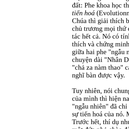
đất: Phe khoa học t
tiến hoá
(Evolutionn
Chúa thì giải thích
chủ trương mọi thứ 
tác hết cả. Nó có tí
thích và chứng minh
giữa hai phe "ngẫu n
chuyện dài "Nhân D
"chả za nàm thao" cả
nghĩ bàn được vậy.
Tuy nhiên, nói chung
của mình thì hiện n
"ngẫu nhiên" đã chỉ 
sự tiến hoá của nó. 
Trước hết, thí dụ nh