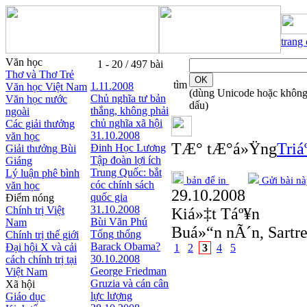
trang
Văn học
1 - 20 / 497 bài
Thơ và Thơ Trẻ
tìm
1.11.2008
Văn học Việt Nam
(dùng Unicode hoặc khôn
Chủ nghĩa tư bản
Văn học nước
dấu)
thắng, không phải
ngoài
chủ nghĩa xã hội
Các giải thưởng
31.10.2008
văn học
TÆ° tÆ°á»Ÿng
Triá
Đinh Học Lương
Giải thưởng Bùi
Tập đoàn lợi ích
Giáng
Trung Quốc: bắt
Lý luận phê bình
bản để in
Gửi bài nà
cóc chính sách
văn học
29.10.2008
quốc gia
Điểm nóng
31.10.2008
Chính trị Việt
Kiá»‡t Táº¥n
Bùi Văn Phú
Nam
Buá»“n nÃ´n, Sartr
Tổng thống
Chính trị thế giới
Barack Obama?
Đại hội X và cải
1
2
3
4
5
30.10.2008
cách chính trị tại
George Friedman
Việt Nam
Gruzia và cán cân
Xã hội
lực lượng
Giáo dục