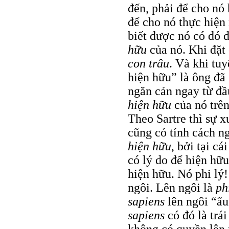
đến, phải để cho nó
để cho nó thực hiện
biết được nó có đó 
hữu
của nó. Khi đặt
con trâu
. Và khi tu
hiện hữu” là ông đã
ngăn cản ngay từ đ
hiện hữu
của nó trên
Theo Sartre thì sự x
cũng có tính cách n
hiện hữu
, bởi tại c
có lý do để hiện hữ
hiện hữu. Nó phi lý
ngôi. Lên ngôi là
ph
sapiens
lên ngôi “ẩu
sapiens
có đó là trái