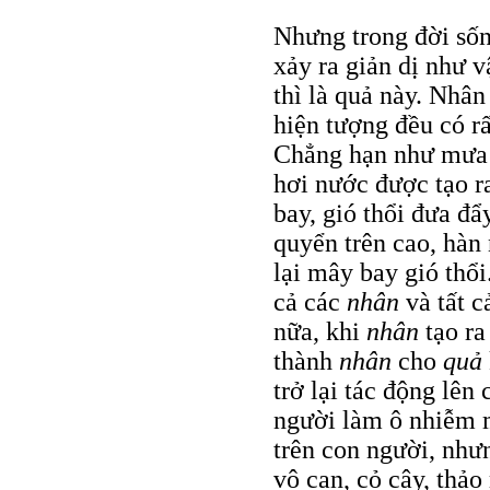
Nhưng trong đời sốn
xảy ra giản dị như 
thì là quả này. Nhân
hiện tượng đều có r
Chẳng hạn như mưa 
hơi nước được tạo r
bay, gió thổi đưa đẩ
quyển trên cao, hàn 
lại mây bay gió thổi
cả các
nhân
và tất c
nữa, khi
nhân
tạo r
thành
nhân
cho
quả
trở lại tác động lên
người làm ô nhiễm mô
trên con người, như
vô can, cỏ cây, thảo