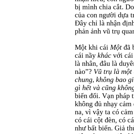
bị mình chia cắt. D
của con người dựa 
Đây chỉ là nhận định
phản ảnh vũ trụ qua
Một khi cái
Một
đã b
cái nầy
khác
với cái
là nhân, đâu là duyê
nào”?
Vũ trụ là một 
chung, không bao g
gì hết và cũng không 
biến đổi. Vạn pháp 
không đủ nhạy cảm đ
na, vì vậy ta có cảm
có cái cột đèn, có cá
như bất biến. Giả th