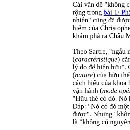
Cái vấn đề "không c
rộng trong
bài 1/ P
nhiên" cũng đã được
hiểm của Christophe
khám phá ra Châu 
Theo Sartre, "ngẫu n
(
caractéristique
) că
lý do để hiện hữu".
(
nature
) của hữu thể
cách hiểu của khoa h
vận hành (
mode opér
"Hữu thể có đó. Nó 
Đáp: "Nó có đó một
được". Nhưng "khôn
là "không có nguyên