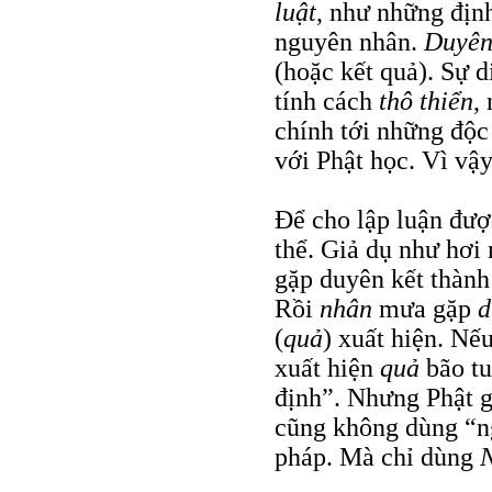
luật
, như những định
nguyên nhân.
Duyê
(hoặc kết quả). Sự d
tính cách
thô thiển
,
chính tới những độc
với Phật học. Vì vậ
Để cho lập luận đượ
thể. Giả dụ như hơi
gặp duyên kết thành
Rồi
nhân
mưa gặp
d
(
quả
) xuất hiện. Nế
xuất hiện
quả
bão tu
định”. Nhưng Phật g
cũng không dùng “n
pháp. Mà chỉ dùng