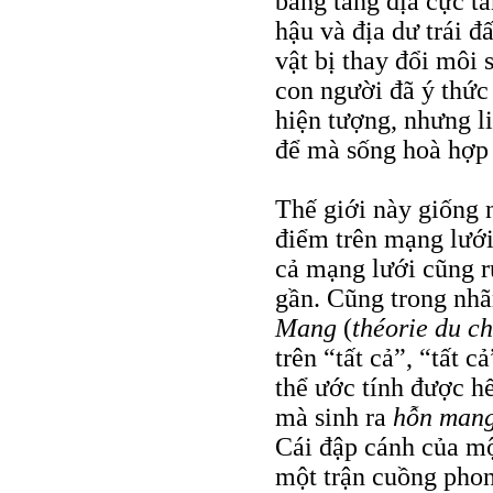
băng tảng địa cực t
hậu và địa dư trái đ
vật bị thay đổi môi 
con người đã ý thứ
hiện tượng, nhưng l
để mà sống hoà hợp 
Thế giới này giống 
điểm trên mạng lưới
cả mạng lưới cũng r
gần. Cũng trong nhã
Mang
(
théorie du c
trên “tất cả”, “tất 
thể ước tính được h
mà sinh ra
hỗn man
Cái đập cánh của mộ
một trận cuồng phong