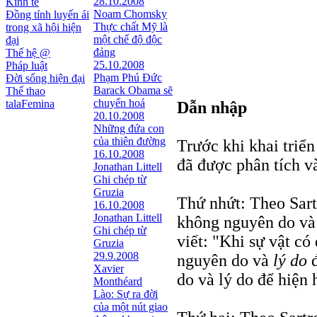
28.10.2008
Kinh tế
Noam Chomsky
Đồng tính luyến ái
Thực chất Mỹ là
trong xã hội hiện
một chế độ độc
đại
đảng
Thế hệ @
25.10.2008
Pháp luật
Phạm Phú Đức
Đời sống hiện đại
Barack Obama sẽ
Thể thao
chuyển hoá
talaFemina
Dẫn nhập
20.10.2008
Những đứa con
của thiên đường
Trước khi khai triển
16.10.2008
đã được phân tích v
Jonathan Littell
Ghi chép từ
Gruzia
Thứ nhứt: Theo Sartr
16.10.2008
Jonathan Littell
không nguyên do v
Ghi chép từ
viết: "Khi sự vật có
Gruzia
29.9.2008
nguyên do và
lý do
đ
Xavier
do và lý do để hiện
Monthéard
Lào: Sự ra đời
của một nút giao