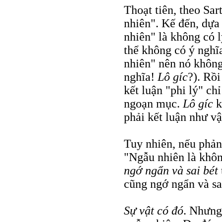
Thoạt tiên, theo Sar
nhiên". Kế đến, dựa
nhiên" là không có l
thể không có ý nghĩa
nhiên" nên nó không 
nghĩa!
Lô gíc
?). Rồi
kết luận "phi lý" ch
ngoạn mục.
Lô gíc
k
phải kết luận như v
Tuy nhiên, nếu phản
"Ngẫu nhiên là không
ngớ ngẩn và sai bét
cũng ngớ ngẩn và sai
Sự vật có đó
. Nhưng