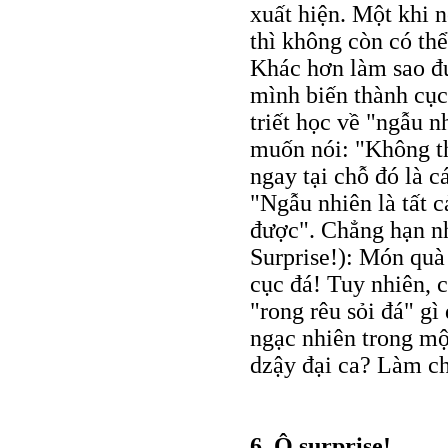
xuất hiện. Một khi n
thì không còn có th
Khác hơn làm sao đư
mình biến thành cụ
triết học về "ngẫu n
muốn nói: "Không th
ngay tại chỗ đó là c
"Ngẫu nhiên là tất c
được". Chẳng hạn nh
Surprise!): Món quà 
cục đá! Tuy nhiên, c
"rong rêu sỏi đá" gì
ngạc nhiên trong mộ
dzậy đại ca? Làm ch
6. Ô surprise!