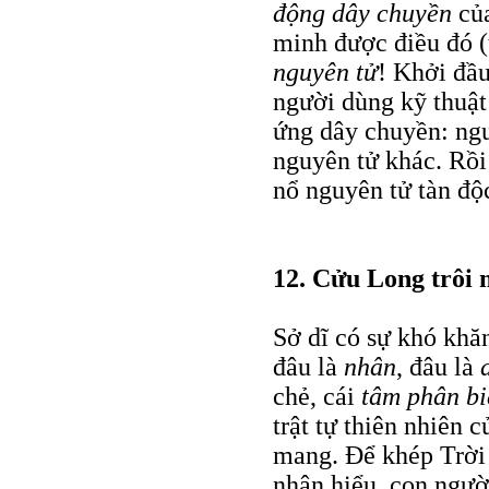
động dây chuyền
củ
minh được điều đó (
nguyên tử
! Khởi đầ
người dùng kỹ thuật 
ứng dây chuyền: ngu
nguyên tử khác. Rồi 
nổ nguyên tử tàn độc
12. Cửu Long trôi 
Sở dĩ có sự khó khă
đâu là
nhân
, đâu là
chẻ, cái
tâm phân bi
trật tự thiên nhiên 
mang. Để khép Trời
nhận hiểu, con người