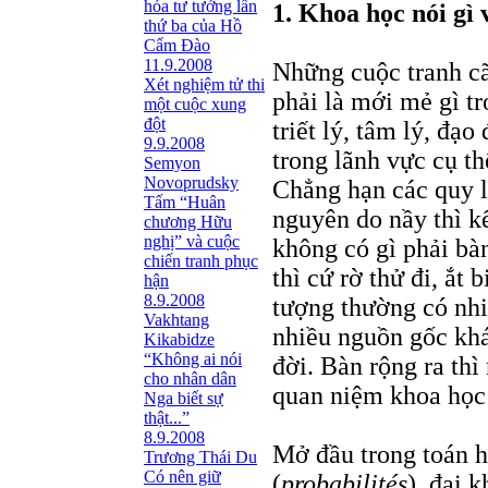
hóa tư tưởng lần
1. Khoa học nói gì
thứ ba của Hồ
Cẩm Đào
11.9.2008
Những cuộc tranh cã
Xét nghiệm tử thi
phải là mới mẻ gì t
một cuộc xung
đột
triết lý, tâm lý, đạ
9.9.2008
trong lãnh vực cụ th
Semyon
Novoprudsky
Chẳng hạn các quy lu
Tấm “Huân
nguyên do nầy thì kế
chương Hữu
nghị” và cuộc
không có gì phải bàn
chiến tranh phục
thì cứ rờ thử đi, ắt
hận
8.9.2008
tượng thường có nhi
Vakhtang
nhiều nguồn gốc khá
Kikabidze
“Không ai nói
đời. Bàn rộng ra thì
cho nhân dân
quan niệm khoa học
Nga biết sự
thật...”
8.9.2008
Mở đầu trong toán h
Trương Thái Du
Có nên giữ
(
probabilités
), đại 