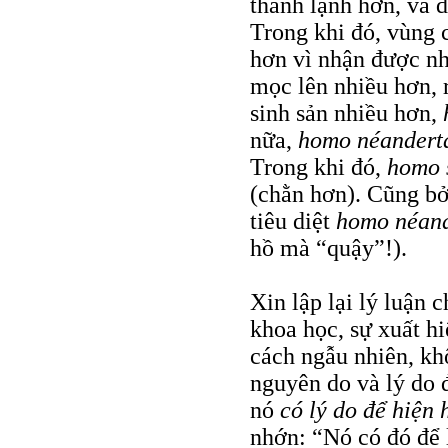
thành lạnh hơn, và 
Trong khi đó, vùng
hơn vì nhận được nh
mọc lên nhiều hơn, 
sinh sản nhiều hơn,
nữa,
homo néanderta
Trong khi đó,
homo 
(chằn hơn). Cũng b
tiêu diệt
homo néand
hồ mà “quậy”!).
Xin lập lại lý luận
khoa học, sự xuất h
cách ngẫu nhiên, kh
nguyên do và lý do 
nó
có lý do để hiện 
nhớn: “Nó có đó để 