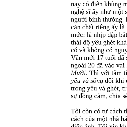
nay có điên khùng m
nghệ sĩ ấy như một 
người bình thường. 
căn chất riêng ấy là
mức; là nhịp đập bất
thái độ yêu ghét kh
có và không có nguy
Vân mới 17 tuổi đã
ngoài 20 đã vào vai
Mười
. Thì với tâm t
yêu và sống
đôi khi 
trong yêu và ghét, 
sự đồng cảm, chia 
Tôi còn có tư cách 
cách của một nhà b
điện ảnh. Tôi xin k