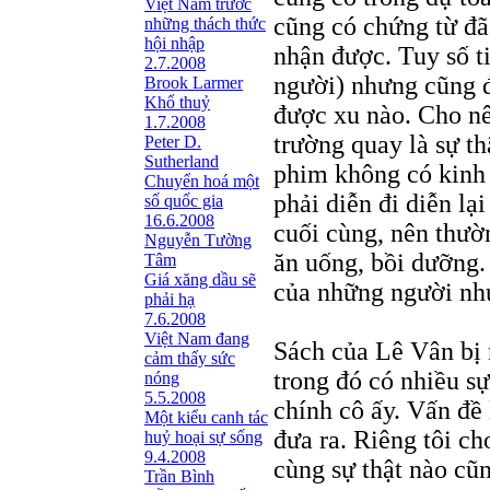
Việt Nam trước
cũng có chứng từ đã
những thách thức
hội nhập
nhận được. Tuy số t
2.7.2008
người) nhưng cũng 
Brook Larmer
Khổ thuỷ
được xu nào. Cho nê
1.7.2008
trường quay là sự t
Peter D.
Sutherland
phim không có kinh 
Chuyển hoá một
phải diễn đi diễn lạ
số quốc gia
16.6.2008
cuối cùng, nên thườ
Nguyễn Tường
ăn uống, bồi dưỡng.
Tâm
Giá xăng dầu sẽ
của những người như
phải hạ
7.6.2008
Việt Nam đang
Sách của Lê Vân bị 
cảm thấy sức
trong đó có nhiều sự 
nóng
5.5.2008
chính cô ấy. Vấn đề
Một kiểu canh tác
đưa ra. Riêng tôi ch
huỷ hoại sự sống
9.4.2008
cùng sự thật nào cũn
Trần Bình