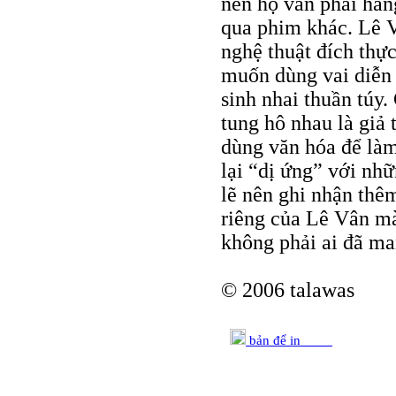
nên họ vẫn phải hăng
qua phim khác. Lê V
nghệ thuật đích thự
muốn dùng vai diễn 
sinh nhai thuần túy.
tung hô nhau là giả t
dùng văn hóa để làm
lại “dị ứng” với nh
lẽ nên ghi nhận thê
riêng của Lê Vân mà
không phải ai đã ma
© 2006 talawas
bản để in