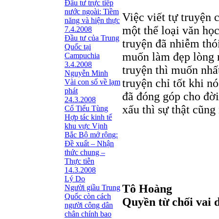
Đầu tư trực tiếp
nước ngoài: Tiềm
Việc viết tự truyện 
năng và hiện thực
một thể loại văn học
7.4.2008
Đầu tư của Trung
truyện đã nhiễm thói
Quốc tại
muốn làm đẹp lòng 
Campuchia
3.4.2008
truyện thì muốn nhất
Nguyễn Minh
truyện chỉ tốt khi n
Vài con số về lạm
phát
đã đóng góp cho đời
24.3.2008
xấu thì sự thật cũng
Cổ Tiểu Tùng
Hợp tác kinh tế
khu vực Vịnh
Bắc Bộ mở rộng:
Đề xuất – Nhận
thức chung –
Thực tiễn
14.3.2008
Lý Do
Tô Hoàng
Người giầu Trung
Quốc còn cách
Quyền từ chối vai 
người công dân
chân chính bao