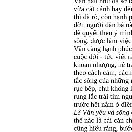
Vân hầu như đã sờ t
vừa cất cánh bay đế
thì đã rõ, còn hạnh
đời, người đàn bà này
để quyết theo ý mìn
sống, được làm việc
Vân càng hạnh phúc 
cuộc đời - tức viết 
khoan nhượng, né trá
theo cách cảm, cách
tắc sống của những n
rục bếp, chứ không 
rung lắc trái tim n
trước hết nằm ở điể
Lê Vân yêu và sống
thế nào là cái căn c
cũng hiểu rằng, bướ