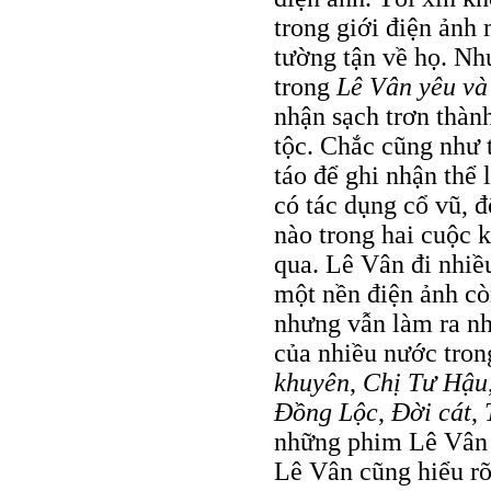
trong giới điện ảnh
tường tận về họ. Nh
trong
Lê Vân yêu và
nhận sạch trơn thàn
tộc. Chắc cũng như 
táo để ghi nhận thể 
có tác dụng cổ vũ, đ
nào trong hai cuộc
qua. Lê Vân đi nhiề
một nền điện ảnh còn
nhưng vẫn làm ra n
của nhiều nước tron
khuyên
,
Chị Tư Hậu
Đồng Lộc
,
Đời cát
,
những phim Lê Vân 
Lê Vân cũng hiểu rõ