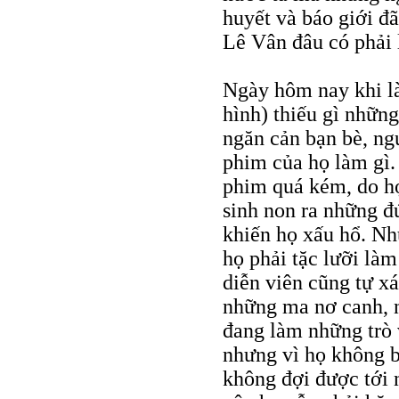
huyết và báo giới đã
Lê Vân đâu có phải 
Ngày hôm nay khi l
hình) thiếu gì những
ngăn cản bạn bè, n
phim của họ làm gì. V
phim quá kém, do họ 
sinh non ra những đứ
khiến họ xấu hổ. Nh
họ phải tặc lưỡi là
diễn viên cũng tự x
những ma nơ canh, n
đang làm những trò
nhưng vì họ không b
không đợi được tới 