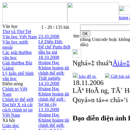
trang
Văn học
1 - 20 / 135 bài
Thơ và Thơ Trẻ
tìm
23.10.2008
Văn học Việt Nam
(dùng Unicode hoặc khôn
Lê Diễn Đức
Văn học nước
dấu)
Đế chế Putin thời
ngoài
dầu hạ giá
Các giải thưởng
18.10.2008
văn học
Nghá»‡ thuáº­t
Äiá»
Hoàng Hạc
Giải thưởng Bùi
Khủng hoảng tài
Giáng
chính thế giới:
Lý luận phê bình
bản để in
Gửi bài nà
Thất nghiệp
văn học
18.11.2006
14.10.2008
Điểm nóng
Hoàng Hạc
Chính trị Việt
LÃª HoÃ ng, TÃ´ H
Khủng hoảng tài
Nam
Quyá»n tá»« chá»‘
chính thế giới :
Chính trị thế giới
Sự tin cậy
Đại hội X và cải
13.10.2008
cách chính trị tại
Hoàng Hạc
Việt Nam
Đạo diễn điện ảnh
Khủng hoảng tài
Xã hội
chính thế giới:
Giáo dục