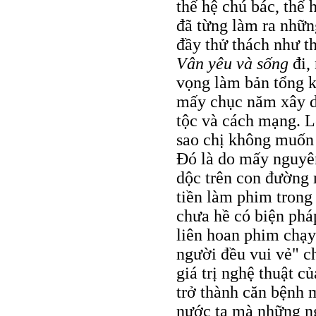
thế hệ chú bác, thế 
đã từng làm ra nhữn
đầy thử thách như 
Vân yêu và sống
đi,
vọng làm bản tổng k
mấy chục năm xây dự
tộc và cách mạng. L
sao chị không muốn
Đó là do mấy nguyên
dộc trên con đường 
tiền làm phim trong
chưa hề có biện phá
liên hoan phim chạy
người đều vui vẻ" c
giá trị nghệ thuật 
trở thành căn bệnh 
nước ta mà những ng