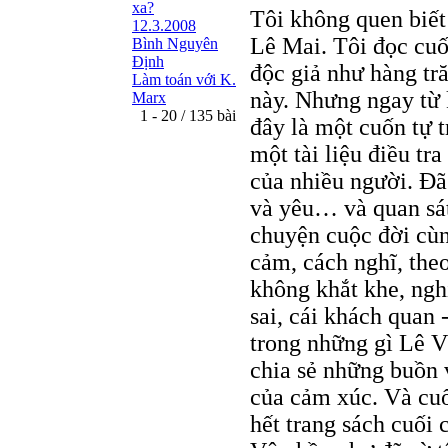
xa?
Tôi không quen biết
12.3.2008
Lê Mai. Tôi đọc cu
Bình Nguyên
Định
độc giả như hàng tr
Làm toán với K.
này. Nhưng ngay từ k
Marx
1 - 20 / 135 bài
đây là một cuốn tự 
một tài liệu điều tr
của nhiều người. Đã 
và yêu… và quan sát
chuyện cuộc đời cù
cảm, cách nghĩ, the
không khắt khe, nghi
sai, cái khách quan 
trong những gì Lê V
chia sẻ những buồn 
của cảm xúc. Và cuố
hết trang sách cuối