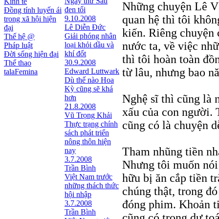
Ngày thứ Sáu
Kinh tế
Những chuyện Lê Vâ
đen tối
Đồng tính luyến ái
quan hệ thì tôi khô
9.10.2008
trong xã hội hiện
Lê Diễn Đức
đại
kiến. Riêng chuyện 
Giải phóng nhân
Thế hệ @
nước ta, về việc nh
loại khỏi dầu và
Pháp luật
khí đốt
Đời sống hiện đại
thì tôi hoàn toàn đồ
30.9.2008
Thể thao
từ lâu, nhưng bao n
Edward Luttwark
talaFemina
Dù thế nào Hoa
Kỳ cũng sẽ khá
Nghệ sĩ thì cũng là n
hơn
21.8.2008
xấu của con người. 
Vũ Trọng Khải
cũng có là chuyện d
Thực trạng chính
sách phát triển
nông thôn hiện
Tham nhũng tiền nhà
nay
3.7.2008
Nhưng tôi muốn nói 
Trần Bình
hữu bị ăn cắp tiền t
Việt Nam trước
những thách thức
chúng thật, trong đ
hội nhập
đóng phim. Khoản ti
3.7.2008
Trần Bình
cũng có trong dự toá