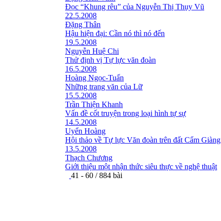
Đọc “Khung rêu” của Nguyễn Thị Thụy Vũ
22.5.2008
Đặng Thân
Hậu hiện đại: Cần nó thì nó đến
19.5.2008
Nguyễn Huệ Chi
Thử định vị Tự lực văn đoàn
16.5.2008
Hoàng Ngọc-Tuấn
Những trang văn của Lữ
15.5.2008
Trần Thiện Khanh
Vấn đề cốt truyện trong loại hình tự sự
14.5.2008
Uyển Hoàng
Hội thảo về Tự lực Văn đoàn trên đất Cẩm Giàng
13.5.2008
Thạch Chương
Giới thiệu một nhận thức siêu thực về nghệ thuật
41 - 60 / 884 bài