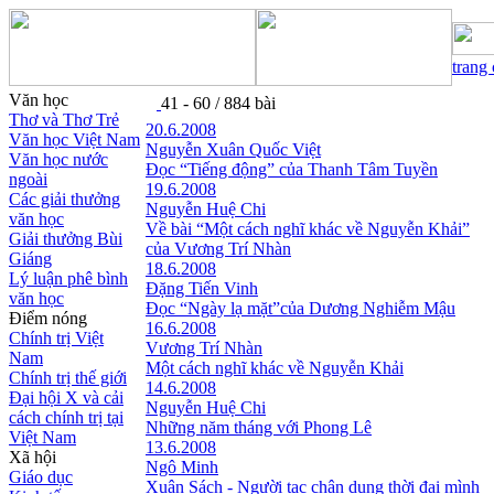
trang
Văn học
41 - 60 / 884 bài
Thơ và Thơ Trẻ
20.6.2008
Văn học Việt Nam
Nguyễn Xuân Quốc Việt
Văn học nước
Ðọc “Tiếng động” của Thanh Tâm Tuyền
ngoài
19.6.2008
Các giải thưởng
Nguyễn Huệ Chi
văn học
Về bài “Một cách nghĩ khác về Nguyễn Khải”
Giải thưởng Bùi
của Vương Trí Nhàn
Giáng
18.6.2008
Lý luận phê bình
Ðặng Tiến Vinh
văn học
Đọc “Ngày lạ mặt”của Dương Nghiễm Mậu
Điểm nóng
16.6.2008
Chính trị Việt
Vương Trí Nhàn
Nam
Một cách nghĩ khác về Nguyễn Khải
Chính trị thế giới
14.6.2008
Đại hội X và cải
Nguyễn Huệ Chi
cách chính trị tại
Những năm tháng với Phong Lê
Việt Nam
13.6.2008
Xã hội
Ngô Minh
Giáo dục
Xuân Sách - Người tạc chân dung thời đại mình