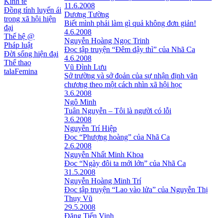
Kinh tế
11.6.2008
Đồng tính luyến ái
Dương Tường
trong xã hội hiện
Biết mình phải làm gì quả không đơn giản!
đại
4.6.2008
Thế hệ @
Nguyễn Hoàng Ngọc Trinh
Pháp luật
Ðọc tập truyện “Ðêm dậy thì” của Nhã Ca
Đời sống hiện đại
4.6.2008
Thể thao
Vũ Đình Lưu
talaFemina
Sở trường và sở đoản của sự nhận định văn
chương theo một cách nhìn xã hội học
3.6.2008
Ngô Minh
Tuân Nguyễn – Tôi là người có lỗi
3.6.2008
Nguyễn Trí Hiệp
Đọc “Phượng hoàng” của Nhã Ca
2.6.2008
Nguyễn Nhất Minh Khoa
Ðọc “Ngày đôi ta mới lớn” của Nhã Ca
31.5.2008
Nguyễn Hoàng Minh Trí
Ðọc tập truyện “Lao vào lửa” của Nguyễn Thị
Thụy Vũ
29.5.2008
Ðặng Tiến Vinh