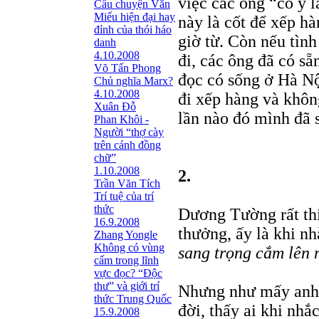
việc các ông “cố ý 
Câu chuyện Văn
Miếu hiện đại hay
này là cốt để xếp h
đỉnh của thói háo
giờ từ. Còn nếu tình
danh
4.10.2008
đi, các ông đã có s
Võ Tấn Phong
đọc có sống ở Hà Nộ
Chủ nghĩa Marx?
4.10.2008
đi xếp hàng và khô
Xuân Đỗ
lần nào đó mình đã 
Phan Khôi -
Người “thợ cày
trên cánh đồng
chữ”
1.10.2008
2.
Trần Văn Tích
Trí tuệ của trí
thức
Dương Tường rất thí
16.9.2008
thưởng, ấy là khi nh
Zhang Yongle
Không có vùng
sang trọng cắm lên m
cấm trong lĩnh
vực đọc? “Ðộc
thư” và giới trí
Nhưng như mấy anh 
thức Trung Quốc
đời, thấy ai khi nhắ
15.9.2008