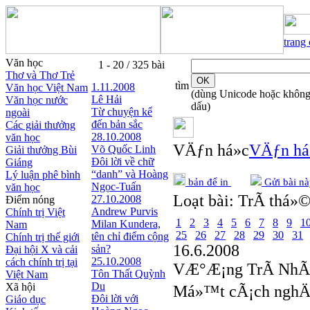
trang
Văn học
1 - 20 / 325 bài
Thơ và Thơ Trẻ
tìm
1.11.2008
Văn học Việt Nam
(dùng Unicode hoặc khôn
Lê Hải
Văn học nước
dấu)
Từ chuyện kể
ngoài
đến bản sắc
Các giải thưởng
28.10.2008
văn học
VÄƒn há»c
VÄƒn há
Võ Quốc Linh
Giải thưởng Bùi
Đôi lời về chữ
Giáng
“danh” và Hoàng
Lý luận phê bình
bản để in
Gửi bài nà
Ngọc-Tuấn
văn học
Loạt bài:
TrÃ­ thá»©
27.10.2008
Điểm nóng
Andrew Purvis
Chính trị Việt
1
2
3
4
5
6
7
8
9
1
Milan Kundera,
Nam
25
26
27
28
29
30
31
tên chỉ điểm cộng
Chính trị thế giới
16.6.2008
sản?
Đại hội X và cải
25.10.2008
cách chính trị tại
VÆ°Æ¡ng TrÃ­ NhÃ
Tôn Thất Quỳnh
Việt Nam
Du
Xã hội
Má»™t cÃ¡ch nghÄ
Đôi lời với
Giáo dục