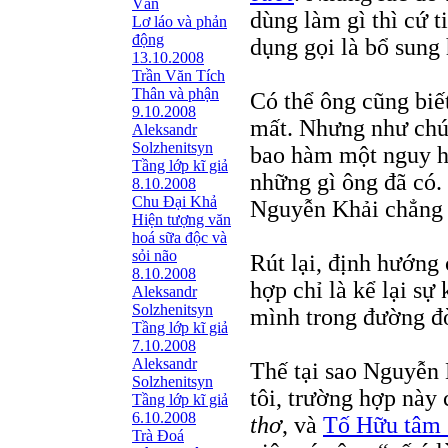
Văn
dùng làm gì thì cứ t
Lơ láo và phản
động
dụng gọi là bổ sung
13.10.2008
Trần Văn Tích
Thân và phận
Có thể ông cũng biế
9.10.2008
mất. Nhưng như chún
Aleksandr
Solzhenitsyn
bao hàm một nguy hi
Tầng lớp kĩ giả
những gì ông đã có
8.10.2008
Chu Đại Khả
Nguyễn Khải chẳng đ
Hiện tượng văn
hoá sữa độc và
sỏi não
Rút lại, định hướng 
8.10.2008
hợp chỉ là kể lại sự 
Aleksandr
Solzhenitsyn
mình trong đường đờ
Tầng lớp kĩ giả
7.10.2008
Aleksandr
Thế tại sao Nguyễn 
Solzhenitsyn
tôi, trường hợp này
Tầng lớp kĩ giả
6.10.2008
thơ
, và
Tố Hữu tâm 
Trà Đoá