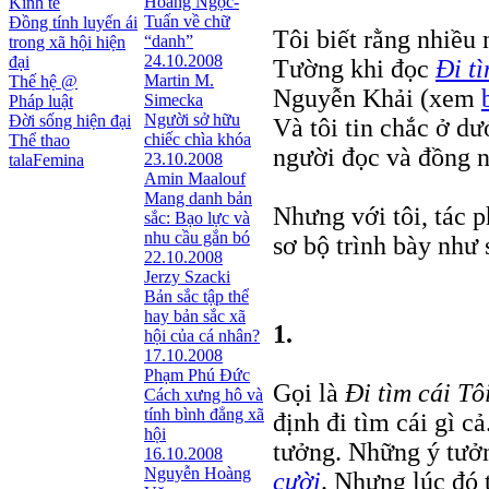
Hoàng Ngọc-
Kinh tế
Tuấn về chữ
Đồng tính luyến ái
Tôi biết rằng nhiều
“danh”
trong xã hội hiện
24.10.2008
đại
Tường khi đọc
Đi t
Martin M.
Thế hệ @
Nguyễn Khải (xem
Simecka
Pháp luật
Người sở hữu
Đời sống hiện đại
Và tôi tin chắc ở dư
chiếc chìa khóa
Thể thao
người đọc và đồng n
23.10.2008
talaFemina
Amin Maalouf
Mang danh bản
Nhưng với tôi, tác 
sắc: Bạo lực và
nhu cầu gắn bó
sơ bộ trình bày như 
22.10.2008
Jerzy Szacki
Bản sắc tập thể
hay bản sắc xã
1.
hội của cá nhân?
17.10.2008
Phạm Phú Đức
Gọi là
Đi tìm cái Tô
Cách xưng hô và
tính bình đẳng xã
định đi tìm cái gì c
hội
tưởng. Những ý tưởn
16.10.2008
Nguyễn Hoàng
cười
. Nhưng lúc đó 