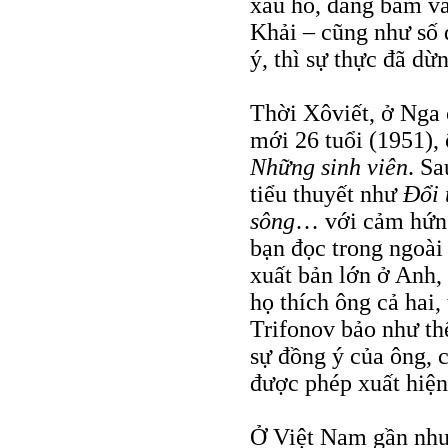
xấu hổ, đáng băm v
Khải – cũng như số 
ý, thì sự thực đã dừ
Thời Xôviết, ở Nga 
mới 26 tuổi (1951),
Những sinh viên
. S
tiểu thuyết như
Đổi 
sông
… với cảm hứng
bạn đọc trong ngoài
xuất bản lớn ở Anh,
họ thích ông cả hai,
Trifonov bảo như thế
sự đồng ý của ông, 
được phép xuất hiện
Ở Việt Nam gần như