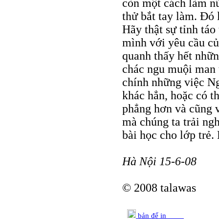
còn một cách làm n
thử bắt tay làm. Đó
Hãy thật sự tỉnh táo
mình với yêu cầu củ
quanh thấy hết nhữn
chác ngu muội man 
chính những việc Ng
khác hẳn, hoặc có th
phẳng hơn và cũng v
mà chúng ta trải ng
bài học cho lớp trẻ.
Hà Nội 15-6-08
© 2008 talawas
bản để in