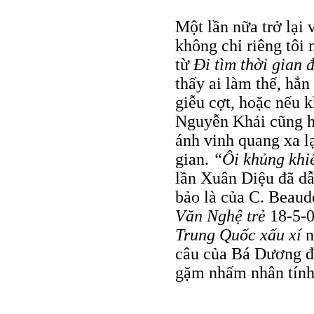
Một lần nữa trở lại 
không chỉ riêng tôi
từ
Đi tìm thời gian 
thấy ai làm thế, hẳ
giễu cợt, hoặc nếu 
Nguyễn Khải cũng h
ánh vinh quang xa l
gian.
“Ôi khủng khi
lần Xuân Diệu đã dẫ
bảo là của C. Beaud
Văn Nghệ trẻ
18-5-08
Trung Quốc
xấu xí
n
câu của Bá Dương đ
gặm nhấm nhân tính