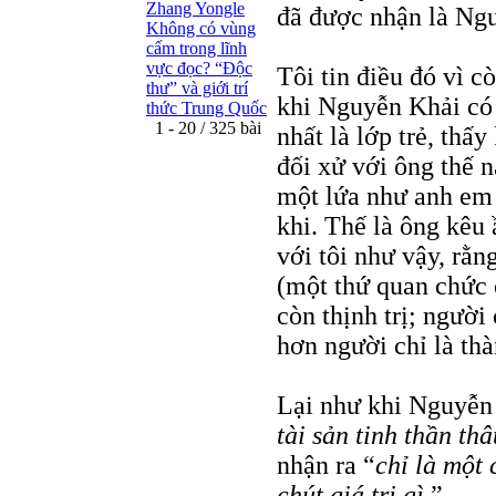
Zhang Yongle
đã được nhận là Ng
Không có vùng
cấm trong lĩnh
vực đọc? “Ðộc
Tôi tin điều đó vì c
thư” và giới trí
khi Nguyễn Khải có 
thức Trung Quốc
1 - 20 / 325 bài
nhất là lớp trẻ, thấ
đối xử với ông thế 
một lứa như anh em
khi. Thế là ông kêu
với tôi như vậy, rằn
(một thứ quan chức 
còn thịnh trị; ngườ
hơn người chỉ là th
Lại như khi Nguyễn 
tài sản tinh thần th
nhận ra “
chỉ là một
chút giá trị gì.
”