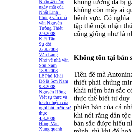
không tưởng đã bị gạ
Nhân 45 năm
ngày mất của
không còn mấy ai qu
Nhất Linh -
bênh vực. Có nghĩa l
Phỏng vấn nhà
văn Nguyễn
tập thể một nhận th
Tường Thiết
cũng giống như là n
2.9.2008
Kiệt Tấn
Sự đời
22.8.2008
Văn Lang
Không tồn tại bản s
Nhớ về nhà văn
Sơn Nam
18.8.2008
Tiên đề mà Antoni
Lê Phú Khải
thiết phải chứng mi
Đó là Sơn Nam
9.8.2008
khái niệm bản sắc c
Nguyên Hồng
thực thể biết tư duy
Viết sự thực và
trách nhiệm của
phiên bản của cá nh
ngòi bút trước sự
thực
khi nói rằng dân tộc
4.8.2008
bản sắc được hiểu n
Hồng Vân
Xung quanh
mình, thì khi đó hoặc