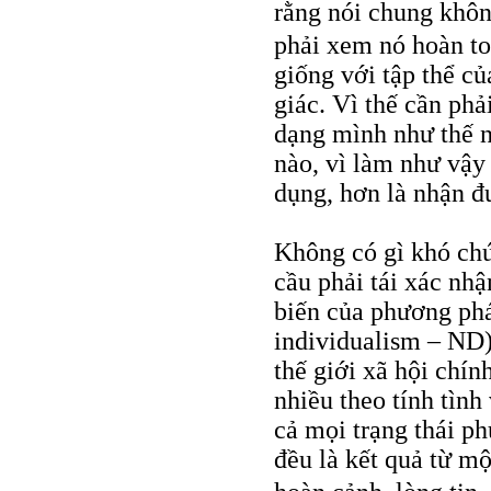
rằng nói chung khôn
phải xem nó hoàn to
giống với tập thể c
giác. Vì thế cần ph
dạng mình như thế nà
nào, vì làm như vậy
dụng, hơn là nhận đ
Không có gì khó chú
cầu phải tái xác nh
biến của phương phá
individualism – ND)
thế giới xã hội chín
nhiều theo tính tình
cả mọi trạng thái ph
đều là kết quả từ mộ