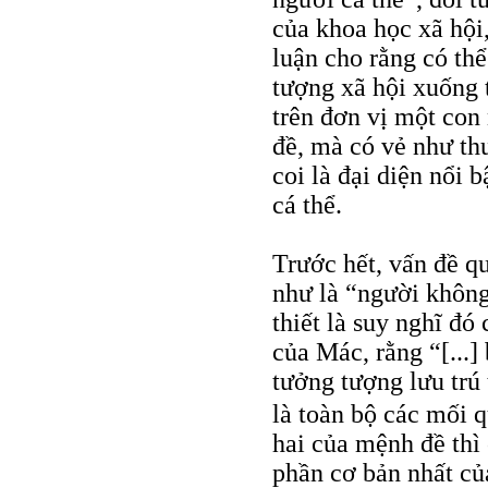
của khoa học xã hội
luận cho rằng có thể
tượng xã hội xuống t
trên đơn vị một con 
đề, mà có vẻ như th
coi là đại diện nổi
cá thể.
Trước hết, vấn đề q
như là “người không 
thiết là suy nghĩ đó
của Mác, rằng “[...]
tưởng tượng lưu trú 
là toàn bộ các mối 
hai của mệnh đề thì
phần cơ bản nhất củ