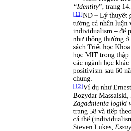
“Identity
”, trang 14.
[11]
ND – Lý thuyết g
tưởng cá nhân luận
individualism – để 
như thông thường ở 
sách Triết học Khoa
học MIT trong thập n
các ngành học khác 
positivism sau 60 n
chung.
[12]
Ví dụ như Ernest
Bozydar Massalski, 
Zagadnienia logiki
trang 58 và tiếp th
cá thể (individuali
Steven Lukes,
Essay