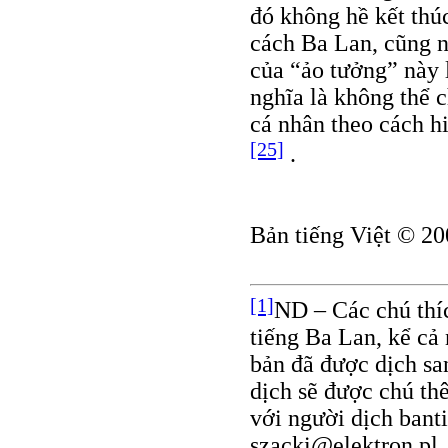
đó không hề kết thú
cách Ba Lan, cũng n
của “ảo tưởng” này 
nghĩa là không thể 
cá nhân theo cách h
[25]
.
Bản tiếng Việt © 20
[1]
ND – Các chú thíc
tiếng Ba Lan, kể cả
bản đã được dịch sa
dịch sẽ được chú th
với người dịch ban
szacki@elektron.pl.