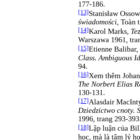
177-186.
[13]
Stanisław Ossow
świadomości
, Toàn 
[14]
Karol Marks,
Te
Warszawa 1961, tran
[15]
Etienne Balibar
Class. Ambiguous Id
94.
[16]
Xem thêm Johan 
The Norbert Elias R
130-131.
[17]
Alasdair MacInt
Dziedzictwo cnoty. S
1996, trang 293-393
[18]
Lập luận của Bil
học, mà là tâm lý h