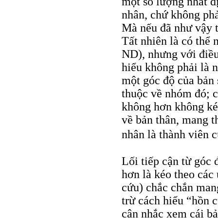
một số lượng nhất đ
nhân, chứ không phải
Mà nếu đã như vậy th
Tất nhiên là có thể n
ND), nhưng với điều 
hiểu không phải là 
một góc độ của bản 
thuộc về nhóm đó; ch
không hơn không kém
về bản thân, mang t
nhân là thành viên 
Lối tiếp cận từ góc 
hơn là kéo theo các
cứu) chắc chắn mang
trừ cách hiểu “hồn 
cân nhắc xem cái b