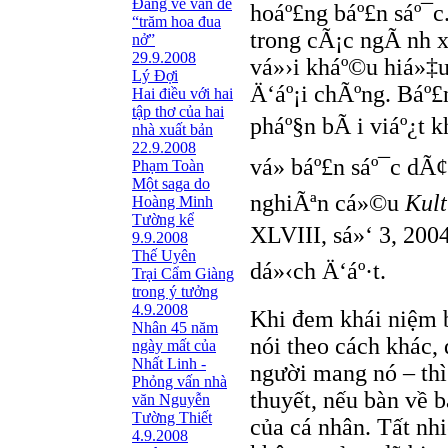
Đang về vấn đề
hoáº£ng báº£n sáº¯
“trăm hoa đua
trong cÃ¡c ngÃ nh
nở”
29.9.2008
vá»›i kháº©u hiá»‡u
Lý Đợi
Ä‘áº¡i chÃºng. Báº
Hai điều với hai
tập thơ của hai
pháº§n bÃ i viáº¿t 
nhà xuất bản
22.9.2008
vá» báº£n sáº¯c dÃ
Phạm Toàn
Một saga do
nghiÃªn cá»©u
Kult
Hoàng Minh
Tường kể
XLVIII, sá»‘ 3, 2004
9.9.2008
Thế Uyên
dá»‹ch Ä‘áº·t.
Trại Cẩm Giàng
trong ý tưởng
4.9.2008
Khi đem khái niệm b
Nhân 45 năm
nói theo cách khác,
ngày mất của
Nhất Linh -
người mang nó – thì
Phỏng vấn nhà
thuyết, nếu bàn về 
văn Nguyễn
Tường Thiết
của cá nhân. Tất nh
4.9.2008