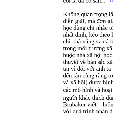
coi là đã có sẵn...”
Không quan trọng lắ
diễn giải, mà đơn g
học dùng chỉ nhắc tớ
nhất định, kéo theo
chỉ khả năng và cá 
trong môi trường xã 
buộc nhà xã hội học
thuyết về bản sắc x
tại vì đối với anh t
đến tận cùng rằng tr
và xã hội) được hìn
các mô hình và hoạ
người khác thích dù
Brubaker viết – luô
với quá trình nhận 