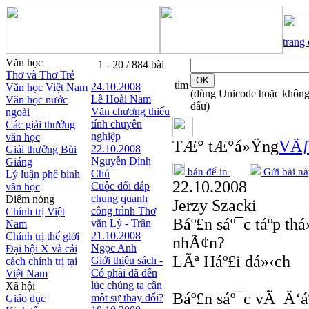
trang
Văn học
1 - 20 / 884 bài
Thơ và Thơ Trẻ
tìm
24.10.2008
Văn học Việt Nam
(dùng Unicode hoặc khôn
Lê Hoài Nam
Văn học nước
dấu)
Văn chương thiếu
ngoài
tính chuyên
Các giải thưởng
nghiệp
văn học
TÆ° tÆ°á»Ÿng
VÄƒ
22.10.2008
Giải thưởng Bùi
Nguyễn Đình
Giáng
bản để in
Gửi bài nà
Chú
Lý luận phê bình
22.10.2008
Cuộc đối đáp
văn học
chung quanh
Điểm nóng
Jerzy Szacki
công trình Thơ
Chính trị Việt
Báº£n sáº¯c táº­p t
văn Lý - Trần
Nam
21.10.2008
Chính trị thế giới
nhÃ¢n?
Ngọc Anh
Đại hội X và cải
LÃª Háº£i dá»‹ch
Giới thiệu sách -
cách chính trị tại
Có phải đã đến
Việt Nam
lúc chúng ta cần
Xã hội
Báº£n sáº¯c vÃ Ä‘á
một sự thay đổi?
Giáo dục