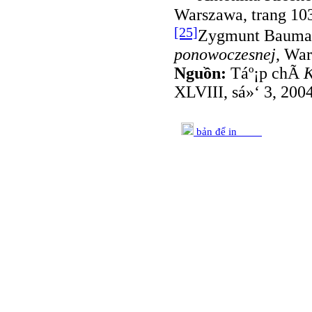
Warszawa, trang 10
[25]
Zygmunt Bauma
ponowoczesnej
, War
Nguồn:
Táº¡p chÃ­
K
XLVIII, sá»‘ 3, 200
bản để in