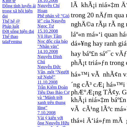
18.10.2008
Kinh tế
lÃ khÃ¡i niá»‡m Ä‘
Nguyễn Chí
Đồng tính luyến ái
Hoan
trong xã hội hiện
trong 20 nÄƒm qua
Phê phán về “Gió
đại
lẻ” của Nguyễn
Thế hệ @
nghÄ©a rÃµ rÃ ng n
Ngọc Tư
Pháp luật
15.10.2008
Đời sống hiện đại
láº«n má»‘i quan h
Võ Huy Tâm
Thể thao
Nọc độc của báo
talaFemina
dá»¥ng hay ranh giá»
"Nhân văn"
14.10.2008
hay báº£n sáº¯c v
Nguyễn Đình
phÃ¡t triá»ƒn trong
Chú
Nguyễn Đức
Vân, một “Người
há»™i vÃ nhÃ¢n vÄ
xứ Nghệ”
11.10.2008
´ng cÃ³ cÆ¡ há»™i t
Trần Kiêm Đoàn
phÆ°Æ¡ng TÃ¢y. Gia
Tiêu Dao Bảo Cự
và “Mảnh trời
khÃ¡i niá»‡m báº£n
xanh trên thung
lũng”
vÃ cÃ¹ng lÃºc má»Ÿ
7.10.2008
Vài ý kiến với
thá»i Ä‘iá»ƒm mÃ g
ông Nguyễn Hữu