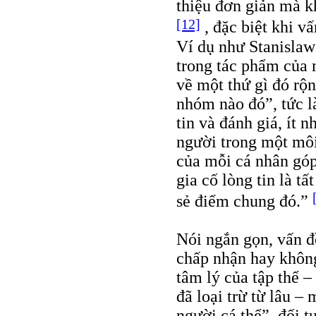
thiệu đơn giản mà k
[12]
, đặc biệt khi v
Ví dụ như Stanislaw
trong tác phẩm của 
về một thứ gì đó rộ
nhóm nào đó”, tức là
tin và đánh giá, ít 
người trong một môi
của mỗi cá nhân góp
gia cố lòng tin là t
sẻ điểm chung đó.”
Nói ngắn gọn, vấn đ
chấp nhận hay không
tâm lý của tập thể 
đã loại trừ từ lâu –
người cá thể”, đối t