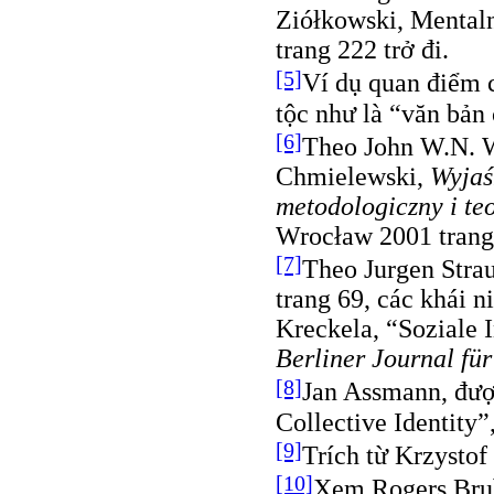
Ziółkowski, Mental
trang 222 trở đi.
[5]
Ví dụ quan điểm 
tộc như là “văn bản
[6]
Theo John W.N. W
Chmielewski,
Wyjaś
metodologiczny i te
Wrocław 2001 trang
[7]
Theo Jurgen Strau
trang 69, các khái 
Kreckela, “Soziale I
Berliner Journal für
[8]
Jan Assmann, được
Collective Identity”,
[9]
Trích từ Krzystof
[10]
Xem Rogers Brub