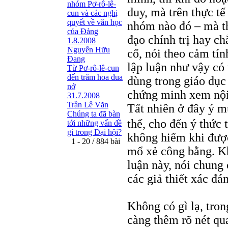
nhóm Pơ-rô-lê-
duy, mà trên thực tế
cun và các nghị
quyết về văn học
nhóm nào đó – mà th
của Đảng
đạo chính trị hay c
1.8.2008
Nguyễn Hữu
cố, nói theo cảm tín
Đang
lập luận như vậy có
Từ Pơ-rô-lê-cun
đến trăm hoa đua
dùng trong giáo dục 
nở
chứng minh xem nội 
31.7.2008
Trần Lê Văn
Tất nhiên ở đây ý m
Chúng ta đã bàn
thể, cho đến ý thức 
tới những vấn đề
gì trong Đại hội?
không hiếm khi được 
1 - 20 / 884 bài
mổ xẻ công bằng. Khó
luận này, nói chung
các giả thiết xác đ
Không có gì lạ, tro
càng thêm rõ nét q