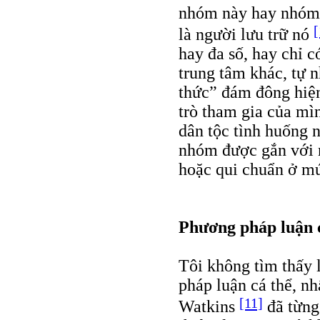
nhóm này hay nhóm n
[
là người lưu trữ nó
hay đa số, hay chỉ 
trung tâm khác, tự 
thức” đám đông hiện
trò tham gia của mì
dân tộc tình huống 
nhóm được gắn với 
hoặc qui chuẩn ở mứ
Phương pháp luận 
Tôi không tìm thấy l
pháp luận cá thể, nh
[11]
Watkins
đã từng 