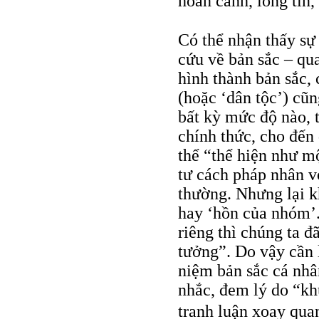
hoàn cảnh, lòng tin
Có thể nhận thấy sự 
cứu về bản sắc – qua
hình thành bản sắc,
(hoặc ‘dân tộc’) cũn
bất kỳ mức độ nào, 
chính thức, cho đến 
thể “thể hiện như mộ
tư cách pháp nhân v
thường. Nhưng lại kh
hay ‘hồn của nhóm’.
riêng thì chúng ta 
tưởng”. Do vậy cần 
niệm bản sắc cá nhâ
nhắc, đem lý do “k
tranh luận xoay qua