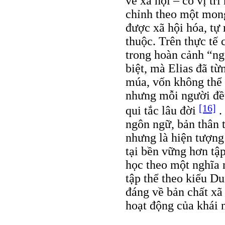
về xã hội – có vị trí
chỉnh theo một mong
được xã hội hóa, tự
thuộc. Trên thực tế
trong hoàn cảnh “ngu
biệt, mà Elias đã từ
múa, vốn không thể 
nhưng mỗi người đều
[16]
qui tắc lâu đời
.
ngôn ngữ, bản thân t
nhưng là hiện tượng
tại bền vững hơn tập
học theo một nghĩa 
tập thể theo kiểu Du
đáng về bản chất xã
hoạt động của khái 