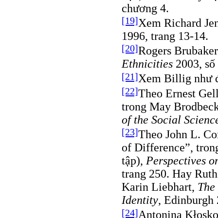
chương 4.
[19]
Xem Richard Je
1996, trang 13-14.
[20]
Rogers Brubaker
Ethnicities
2003, số 
[21]
Xem Billig như 
[22]
Theo Ernest Gell
trong May Brodbeck
of the Social Scienc
[23]
Theo John L. Com
of Difference”, tron
tập),
Perspectives o
trang 250. Hay Ruth
Karin Liebhart,
The 
Identity
, Edinburgh 
[24]
Antonina Kłosk