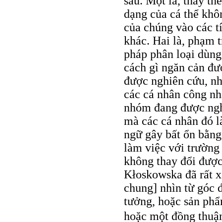
sau. Một là, thay th
dạng của cá thể khôn
của chúng vào các tí
khác. Hai là, phạm t
pháp phân loại dùng
cách gì ngăn cản đượ
được nghiên cứu, như
các cá nhân công nh
nhóm đang được nghi
mà các cá nhân đó là
ngữ gây bất ổn bằng
làm việc với trường
không thay đổi được
Kłoskowska đã rất x
chung] nhìn từ góc đ
tưởng, hoặc sản phẩ
hoặc một đồng thuận