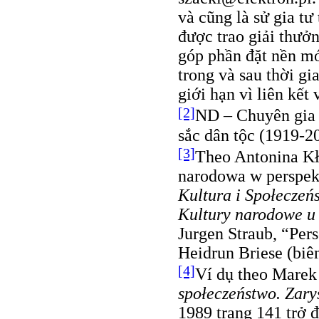
và cũng là sử gia t
được trao giải thưở
góp phần đặt nền m
trong và sau thời g
giới hạn vì liên kết 
[2]
ND – Chuyên gia 
sắc dân tộc (1919-2
[3]
Theo Antonina Kł
narodowa w perspekt
Kultura i Społeczeń
Kultury narodowe u 
Jurgen Straub, “Pers
Heidrun Briese (biê
[4]
Ví dụ theo Marek
społeczeństwo. Zary
1989 trang 141 trở 