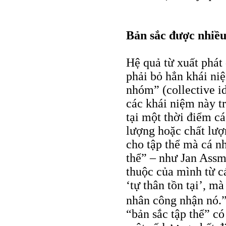
Bản sắc được nhiều
Hệ quả từ xuất phát
phải bỏ hẳn khái ni
nhóm” (collective id
các khái niệm này t
tại một thời điểm c
lượng hoặc chất lượ
cho tập thể mà cá n
thể” – như Jan Assma
thuộc của mình từ c
‘tự thân tồn tại’, m
nhân công nhận nó.
“bản sắc tập thể” c