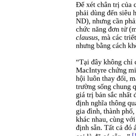
Để xét chân trị của 
phải dùng đến siêu h
ND), nhưng cần phải
chức năng đơn tử (
clausus
, mà các triế
nhưng bằng cách kh
“Tại đây không chỉ 
MacIntyre chứng mi
hội luôn thay đổi, m
trường sống chung q
giá trị bản sắc nhất 
định nghĩa thông qua
gia đình, thành phố,
khác nhau, cùng vớ
định sẵn. Tất cả đó 
[