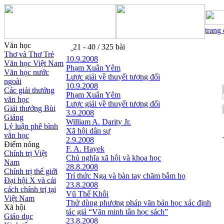
trang
Văn học
21 - 40 / 325 bài
Thơ và Thơ Trẻ
10.9.2008
Văn học Việt Nam
Phạm Xuân Yêm
Văn học nước
Lược giải về thuyết tương đối
ngoài
10.9.2008
Các giải thưởng
Phạm Xuân Yêm
văn học
Lược giải về thuyết tương đối
Giải thưởng Bùi
3.9.2008
Giáng
William A. Darity Jr.
Lý luận phê bình
Xã hội dân sự
văn học
2.9.2008
Điểm nóng
F. A. Hayek
Chính trị Việt
Chủ nghĩa xã hội và khoa học
Nam
28.8.2008
Chính trị thế giới
Trí thức Nga và bàn tay chăm bẵm họ
Đại hội X và cải
23.8.2008
cách chính trị tại
Vũ Thế Khôi
Việt Nam
Thử dùng phương pháp văn bản học xác định
Xã hội
tác giả “Văn minh tân học sách”
Giáo dục
23.8.2008