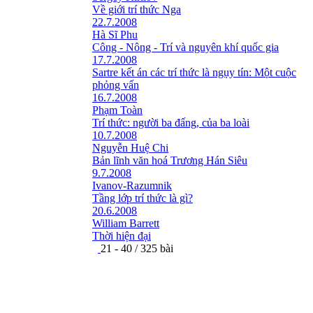
Về giới trí thức Nga
22.7.2008
Hà Sĩ Phu
Công - Nông - Trí và nguyên khí quốc gia
17.7.2008
Sartre kết án các trí thức là ngụy tín: Một cuộc
phỏng vấn
16.7.2008
Phạm Toàn
Trí thức: người ba đấng, của ba loài
10.7.2008
Nguyễn Huệ Chi
Bản lĩnh văn hoá Trương Hán Siêu
9.7.2008
Ivanov-Razumnik
Tầng lớp trí thức là gì?
20.6.2008
William Barrett
Thời hiện đại
21 - 40 / 325 bài