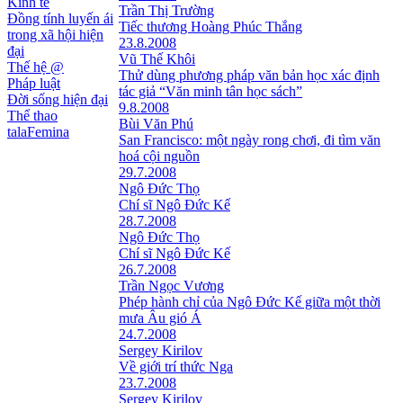
Kinh tế
Trần Thị Trường
Đồng tính luyến ái
Tiếc thương Hoàng Phúc Thắng
trong xã hội hiện
23.8.2008
đại
Vũ Thế Khôi
Thế hệ @
Thử dùng phương pháp văn bản học xác định
Pháp luật
tác giả “Văn minh tân học sách”
Đời sống hiện đại
9.8.2008
Thể thao
Bùi Văn Phú
talaFemina
San Francisco: một ngày rong chơi, đi tìm văn
hoá cội nguồn
29.7.2008
Ngô Đức Thọ
Chí sĩ Ngô Đức Kế
28.7.2008
Ngô Đức Thọ
Chí sĩ Ngô Đức Kế
26.7.2008
Trần Ngọc Vương
Phép hành chỉ của Ngô Ðức Kế giữa một thời
mưa Âu gió Á
24.7.2008
Sergey Kirilov
Về giới trí thức Nga
23.7.2008
Sergey Kirilov