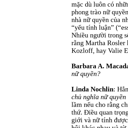
mặc dù luôn có nhữn
phong trào nữ quyền
nhà nữ quyền của n
“yếu tính luận” (“es
Nhiều người trong s
rằng Martha Rosler 
Kozloff, hay Valie 
Barbara A. Maca
nữ quyền?
Linda Nochlin
: Hẳn
chủ nghĩa nữ quyền
lầm nếu cho rằng ch
thứ. Điều quan trọn
giới và nữ tính đượ
hội khác nhau và từ