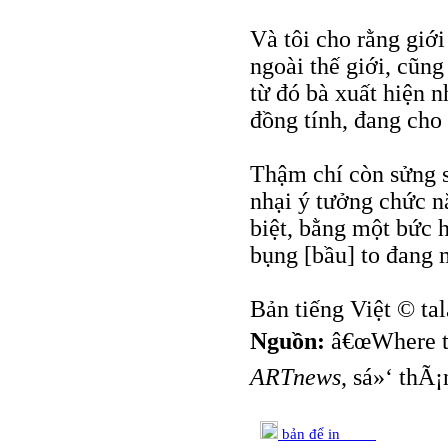
Và tôi cho rằng giới 
ngoài thế giới, cũn
từ đó bà xuất hiện 
đồng tính, đang cho
Thậm chí còn sửng s
nhại ý tưởng chức n
biệt, bằng một bức 
bụng [bầu] to đang 
Bản tiếng Việt © ta
Nguồn:
â€œWhere t
ARTnews
, sá»‘ thÃ
bản để in