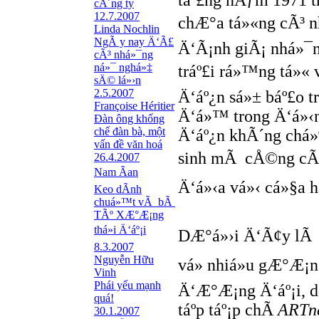
táº£ng nÄƒm 1971 tr
cÃ´ng ty
12.7.2007
chÆ°a tá»«ng cÃ³ n
Linda Nochlin
NgÃ y nay Ä‘Ã£
Ä‘Ã¡nh giÃ¡ nhá»¯n
cÃ³ nhá»¯ng
ná»¯ nghá»‡
tráº£i rá»™ng tá»« v
sÄ© lá»›n
2.5.2007
Ä‘áº¿n sá»± báº£o t
Françoise Héritier
Ä‘á»™ trong Ä‘á»‹
Đàn ông khống
chế đàn bà, một
Ä‘áº¿n khÃ´ng chá»‰
vấn đề văn hoá
sinh mÃ cÅ©ng cÃ²n
26.4.2007
Nam Ãan
Ä‘á»‹a vá»‹ cá»§a há»
Keo dÃ­nh
chuá»™t vÃ bÃ
TÃº XÆ°Æ¡ng
thá»i Ä‘áº¡i
DÆ°á»›i Ä‘Ã¢y lÃ 
8.3.2007
Nguyễn Hữu
vá» nhiá»u gÆ°Æ¡n
Vinh
Phái yếu mạnh
Ä‘Æ°Æ¡ng Ä‘áº¡i, 
quá!
táº­p táº¡p chÃ­
ARTn
30.1.2007