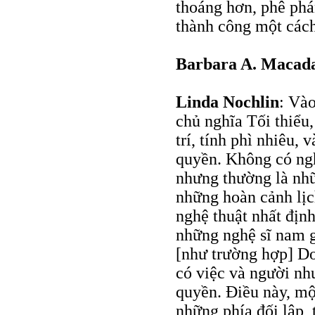
thoáng hơn, phê phá
thành công một cách
Barbara A. Maca
Linda Nochlin
: Và
chủ nghĩa Tối thiểu,
trí, tính phì nhiêu,
quyền. Không có ngh
nhưng thường là nhữ
những hoàn cảnh lịc
nghệ thuật nhất địn
những nghệ sĩ nam g
[như trường hợp] Do
có việc và người n
quyền. Điều này, mộ
những phía đối lập, 