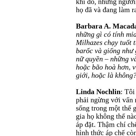
khi đó, những người
họ đã và đang làm r
Barbara A. Maca
những gì có tính mỉ
Milhazes chạy tuốt t
barốc và giống như 
nữ quyền – những vấ
hoặc bão hoà hơn, v
giới, hoặc là không
Linda Nochlin
: Tôi
phải ngừng với vấn 
sống trong một thế g
gia họ không thể nào
áp đặt. Thậm chí chế
hình thức áp chế còn