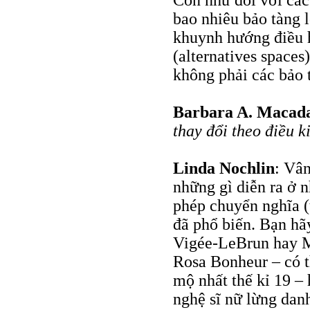
Còn như đối với các
bao nhiêu bảo tàng 
khuynh hướng điều 
(alternatives spaces
không phải các bảo 
Barbara A. Maca
thay đổi theo điều k
Linda Nochlin
: Vân
những gì diễn ra ở n
phép chuyển nghĩa (
đã phổ biến. Bạn hã
Vigée-LeBrun hay M
Rosa Bonheur – có t
mộ nhất thế kỉ 19 –
nghệ sĩ nữ lừng dan