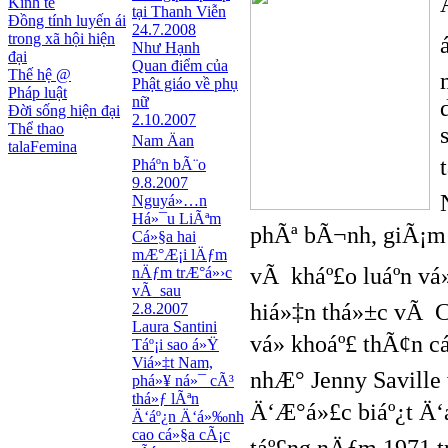
Kinh tế
tại Thanh Viễn
Đồng tính luyến ái
24.7.2008
trong xã hội hiện
Như Hạnh
đại
Quan điểm của
Thế hệ @
Phật giáo về phụ
Pháp luật
nữ
Đời sống hiện đại
2.10.2007
Thể thao
Nam Äan
talaFemina
Pháº­n bÃ¨o
9.8.2007
Nguyá»…n
Há»¯u LiÃªm
phÃª bÃ¬nh, giÃ¡m 
Cá»§a hai
mÆ°Æ¡i lÄƒm
vÃ kháº£o luáº­n vá
nÄƒm trÆ°á»›c
vÃ sau
hiá»‡n thá»±c vÃ Co
2.8.2007
Laura Santini
vá» khoáº£ thÃ¢n 
Táº¡i sao á»Ÿ
Viá»‡t Nam,
nhÆ° Jenny Saville
phá»¥ ná»¯ cÃ³
thá»ƒ lÃªn
Ä‘Æ°á»£c biáº¿t Ä‘áº
Ä‘áº¿n Ä‘á»‰nh
cao cá»§a cÃ¡c