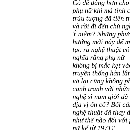
Có dễ dàng hơn cho
phụ nữ khi mà tính 
trừu tượng đã tiến t
và rồi đi đến chủ ng
Ý niệm? Những phư
hướng mới này để 
tạo ra nghệ thuật có
nghĩa rằng phụ nữ
không bị mắc kẹt và
truyền thống hàn lâ
vả lại cũng không p
cạnh tranh với nhữ
nghệ sĩ nam giới đã
địa vị ổn cố? Bối c
nghệ thuật đã thay 
như thế nào đối với
nữ kể từ 1971?