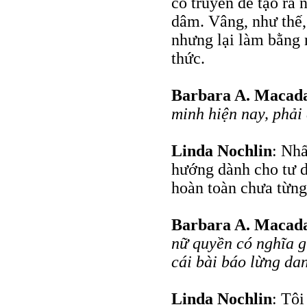
cổ truyền để tạo ra
dâm. Vâng, như thế,
nhưng lại làm bằng 
thức.
Barbara A. Maca
minh hiện nay, phải
Linda Nochlin
: Nhấ
hướng dành cho tư d
hoàn toàn chưa từng
Barbara A. Maca
nữ quyền có nghĩa g
cái bài báo lừng da
Linda Nochlin
: Tôi