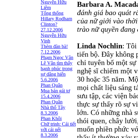
Nguyễn Hữu
Barbara A. Maca
Liêm
đánh giá bao quát rấ
Tổng thống
Hillary Rodham
của nữ giới vào thờ
Clinton?
trào nữ quyền đang 
27.12.2006
Nguyễn Hữu
Vinh
Linda Nochlin
: Tôi
Thèm đàn bà!
7.12.2006
tiến bộ. Đây không 
Phạm Ngọc Vân
chỉ tuyên bố một sự
Lê Vân tìm thấy
hạnh phúc trong
nghệ sĩ chiếm một vị
sự dâng hiến
30 hoặc 35 năm. Một
5.6.2006
Phan Quân
mọi chất liệu sáng t
Mua bán gái tơ
sưu tập, các viện bả
15.4.2006
Phan Quân
thực sự thấy rõ sự v
Nhà thổ Tây
lớn. Có những nhà s
8.3.2006
Phan Khôi
thói quen, chây lười
Chữ trinh: Cái tiết
muốn phiền phức vớ
với cái nết
8.3.2006
thấy ít thường xảy 