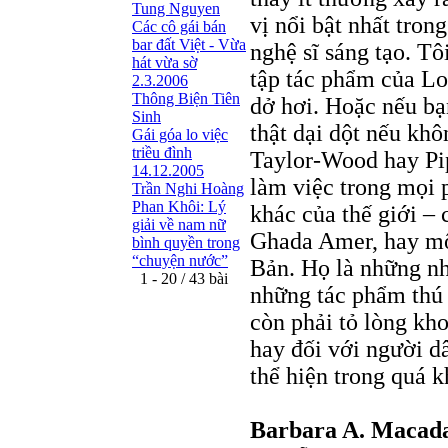
Tung Nguyen
vị nổi bật nhất tron
Các cô gái bán
bar đất Việt - Vừa
nghệ sĩ sáng tạo. Tô
hát vừa sờ
tập tác phẩm của Lo
2.3.2006
Thông Biện Tiên
dở hơi. Hoặc nếu bạ
Sinh
thật dại dột nếu kh
Gái góa lo việc
triều đình
Taylor-Wood hay Pip
14.12.2005
làm việc trong mọi 
Trần Nghi Hoàng
Phan Khôi: Lý
khác của thế giới –
giải về nam nữ
Ghada Amer, hay mộ
bình quyền trong
“chuyện nước”
Bản. Họ là những nh
1 - 20 / 43 bài
những tác phẩm thú 
còn phải tỏ lòng kh
hay đối với người d
thể hiện trong quá k
Barbara A. Maca