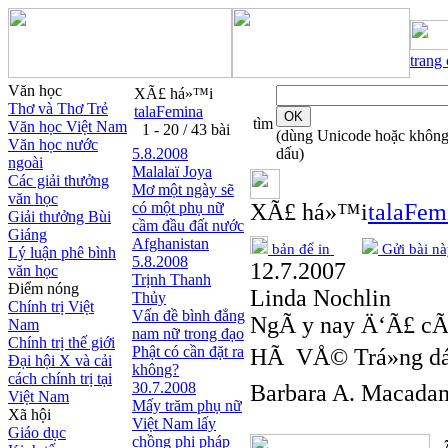
trang
Văn học
XÃ£ há»™i
Thơ và Thơ Trẻ
talaFemina
tìm
Văn học Việt Nam
1 - 20 / 43 bài
(dùng Unicode hoặc khôn
Văn học nước
5.8.2008
dấu)
ngoài
Malalaï Joya
Các giải thưởng
Mơ một ngày sẽ
văn học
có một phụ nữ
XÃ£ há»™i
talaFem
Giải thưởng Bùi
cầm đầu đất nước
Giáng
Afghanistan
bản để in
Gửi bài nà
Lý luận phê bình
5.8.2008
12.7.2007
văn học
Trịnh Thanh
Điểm nóng
Linda Nochlin
Thủy
Chính trị Việt
Vấn đề bình đẳng
NgÃ y nay Ä‘Ã£ cÃ
Nam
nam nữ trong đạo
Chính trị thế giới
Phật có cần đặt ra
HÃ VÅ© Trá»ng d
Đại hội X và cải
không?
cách chính trị tại
30.7.2008
Barbara A. Macadam
Việt Nam
Mấy trăm phụ nữ
Xã hội
Việt Nam lấy
Giáo dục
chồng phi pháp