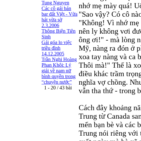
Tung Nguyen
nhớ mẹ mày quá! Uố
Các cô gái bán
"Sao vậy? Có cô nào
bar đất Việt - Vừa
hát vừa sờ
"Không! Vì nhớ mẹ
2.3.2006
nên ly không vơi đư
Thông Biện Tiên
Sinh
ông ơi!" - mà lòng n
Gái góa lo việc
Mỹ, nàng ra đón ở ph
triều đình
14.12.2005
xoa tay nàng và ca 
Trần Nghi Hoàng
Thôi mà!" Thế là xo
Phan Khôi: Lý
giải về nam nữ
điều khác trầm trọng
bình quyền trong
nghĩa vợ chồng. Như
“chuyện nước”
1 - 20 / 43 bài
vẫn tha thứ - trong b
Cách đây khoảng nă
Trung từ Canada sang
mến bạn bè và các bậ
Trung nói riêng với 