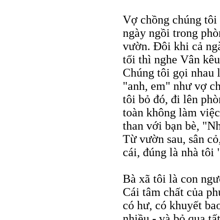
Vợ chồng chúng tôi í
ngày ngồi trong phò
vườn. Đôi khi cả ng
tối thì nghe Vân kê
Chúng tôi gọi nhau
"anh, em" như vợ ch
tôi bỏ đó, đi lên ph
toàn không làm việc
than với bạn bè, "N
Từ vườn sau, sân cỏ,
cái, đúng là nhà tôi
Bà xã tôi là con ng
Cái tâm chất của ph
có hư, có khuyết bao
nhiều - và bỏ qua tấ