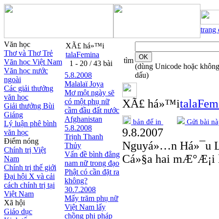
trang
Văn học
XÃ£ há»™i
Thơ và Thơ Trẻ
talaFemina
tìm
Văn học Việt Nam
1 - 20 / 43 bài
(dùng Unicode hoặc khôn
Văn học nước
5.8.2008
dấu)
ngoài
Malalaï Joya
Các giải thưởng
Mơ một ngày sẽ
văn học
có một phụ nữ
XÃ£ há»™i
talaFem
Giải thưởng Bùi
cầm đầu đất nước
Giáng
Afghanistan
bản để in
Gửi bài nà
Lý luận phê bình
5.8.2008
9.8.2007
văn học
Trịnh Thanh
Điểm nóng
Nguyá»…n Há»¯u 
Thủy
Chính trị Việt
Vấn đề bình đẳng
Cá»§a hai mÆ°Æ¡i
Nam
nam nữ trong đạo
Chính trị thế giới
Phật có cần đặt ra
Đại hội X và cải
không?
cách chính trị tại
30.7.2008
Việt Nam
Mấy trăm phụ nữ
Xã hội
Việt Nam lấy
Giáo dục
chồng phi pháp