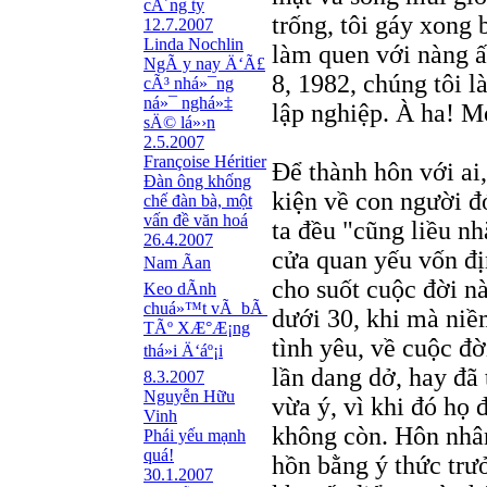
cÃ´ng ty
trống, tôi gáy xong
12.7.2007
Linda Nochlin
làm quen với nàng ấ
NgÃ y nay Ä‘Ã£
8, 1982, chúng tôi l
cÃ³ nhá»¯ng
ná»¯ nghá»‡
lập nghiệp. À ha! M
sÄ© lá»›n
2.5.2007
Françoise Héritier
Để thành hôn với ai,
Đàn ông khống
kiện về con người đ
chế đàn bà, một
vấn đề văn hoá
ta đều "cũng liều n
26.4.2007
cửa quan yếu vốn đị
Nam Ãan
cho suốt cuộc đời n
Keo dÃ­nh
chuá»™t vÃ bÃ
dưới 30, khi mà niề
TÃº XÆ°Æ¡ng
tình yêu, về cuộc đ
thá»i Ä‘áº¡i
lần dang dở, hay đã
8.3.2007
Nguyễn Hữu
vừa ý, vì khi đó họ 
Vinh
không còn. Hôn nhân
Phái yếu mạnh
quá!
hồn bằng ý thức trưở
30.1.2007