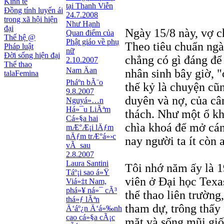
Kinh tế
tại Thanh Viễn
Đồng tính luyến ái
24.7.2008
trong xã hội hiện
Như Hạnh
đại
Ngày 15/8 này, vợ c
Quan điểm của
Thế hệ @
Phật giáo về phụ
Theo tiêu chuẩn ngà
Pháp luật
nữ
Đời sống hiện đại
chẳng có gì đáng để
2.10.2007
Thể thao
Nam Äan
nhân sinh bây giờ, 
talaFemina
Pháº­n bÃ¨o
thế kỷ là chuyện cũ
9.8.2007
duyên và nợ, của câ
Nguyá»…n
Há»¯u LiÃªm
thách. Như một ổ kh
Cá»§a hai
chìa khoá để mở cánh
mÆ°Æ¡i lÄƒm
nÄƒm trÆ°á»›c
nay người ta ít còn 
vÃ sau
2.8.2007
Laura Santini
Tôi nhớ năm ấy là 19
Táº¡i sao á»Ÿ
viên ở Đại học Texa
Viá»‡t Nam,
phá»¥ ná»¯ cÃ³
thể thao liên trường
thá»ƒ lÃªn
tham dự, trông thấy 
Ä‘áº¿n Ä‘á»‰nh
cao cá»§a cÃ¡c
mặt và sống mũi gi