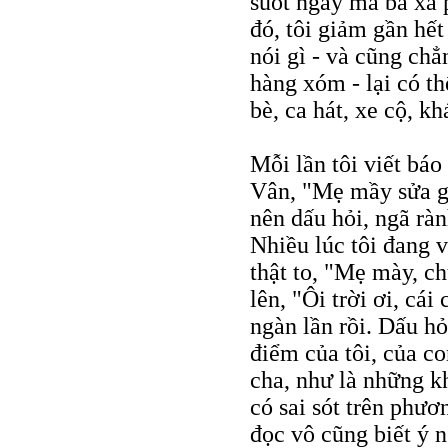
suốt ngày mà bà xã 
đó, tôi giảm gần hế
nói gì - và cũng chẳ
hàng xóm - lại có t
bè, ca hát, xe cộ, k
Mỗi lần tôi viết báo
Vân, "Mẹ mầy sửa gi
nên dấu hỏi, ngã ràn
Nhiều lúc tôi đang v
thật to, "Mẹ mày, ch
lên, "Ôi trời ơi, cá
ngàn lần rồi. Dấu h
điểm của tôi, của c
cha, như là những k
có sai sót trên phươ
đọc vô cũng biết ý n