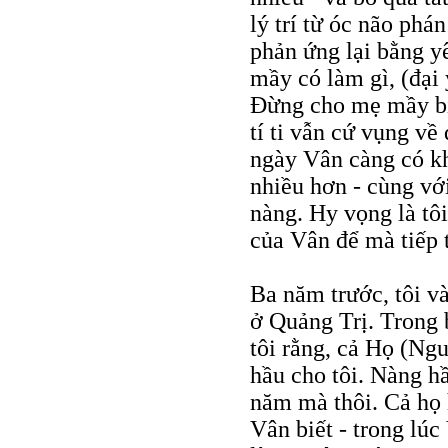
lý trí từ óc não phán
phản ứng lại bằng y
mầy có làm gì, (đại ý
Đừng cho mẹ mầy bi
tí ti vẫn cứ vụng về
ngày Vân càng có kh
nhiều hơn - cùng vớ
nàng. Hy vọng là tôi
của Vân để mà tiếp t
Ba năm trước, tôi v
ở Quảng Trị. Trong 
tôi rằng, cả Họ (Ng
hầu cho tôi. Nàng hầ
năm mà thôi. Cả họ 
Vân biết - trong lú