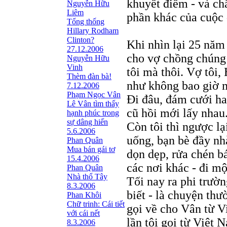
khuyết điểm - và ch
Nguyễn Hữu
Liêm
phần khác của cuộc 
Tổng thống
Hillary Rodham
Clinton?
Khi nhìn lại 25 năm
27.12.2006
cho vợ chồng chúng tô
Nguyễn Hữu
Vinh
tôi mà thôi. Vợ tôi,
Thèm đàn bà!
như không bao giờ 
7.12.2006
Phạm Ngọc Vân
Đi đâu, đám cưới ha
Lê Vân tìm thấy
cũ hồi mới lấy nhau
hạnh phúc trong
sự dâng hiến
Còn tôi thì ngược lạ
5.6.2006
uống, bạn bè đầy n
Phan Quân
Mua bán gái tơ
dọn dẹp, rửa chén b
15.4.2006
các nơi khác - đi mộ
Phan Quân
Nhà thổ Tây
Tối nay ra phi trườ
8.3.2006
biết - là chuyện thư
Phan Khôi
Chữ trinh: Cái tiết
gọi về cho Vân từ Vi
với cái nết
lần tôi gọi từ Việt
8.3.2006