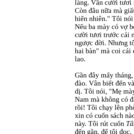
làng. Vân cười tươi 
Còn đâu nữa mà giấu
hiển nhiên." Tôi nó
Nếu ba mày có vợ bé
cười tươi trước cái
ngược đời. Nhưng tôi
hai bàn" mà coi cái
lao.
Gần đây mấy tháng, đ
đào. Vân biết đến và
dị. Tôi nói, "Mẹ mà
Nam mà không có đà
rồi! Tôi chạy lên ph
xin có cuốn sách nà
này. Tôi rút cuốn
Tâ
đến gần, để tôi đọc. 