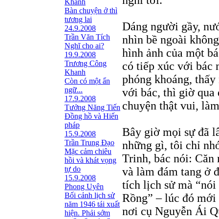
nghĩ tới.
Khanh
Bàn chuyện ở thì
tương lai
Dáng người gầy, nướ
24.9.2008
Trần Văn Tích
nhìn bề ngoài không
Nghĩ cho ai?
hình ảnh của một b
19.9.2008
Trương Công
có tiếp xúc với bác 
Khanh
phóng khoáng, thấy 
Còn có một ẩn
ngữ...
với bác, thì giờ qua
17.9.2008
chuyện thật vui, là
Tưởng Năng Tiến
Đồng hồ và Hiến
pháp
Bây giờ mọi sự đã lâ
15.9.2008
Trần Trung Đạo
những gì, tôi chỉ n
Mặc cảm chiêu
Trinh, bác nói: Căn
hồi và khát vọng
tự do
và làm đám tang ở đ
15.9.2008
tích lịch sử mà “nó
Phong Uyên
Bối cảnh lịch sử
Rồng” – lúc đó mới 
năm 1946 tái xuất
nơi cụ Nguyễn Ái Qu
hiện. Phải sớm