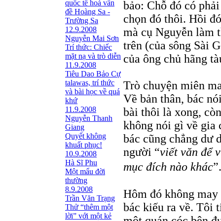
quốc tế hoá vấn
bảo: Chỗ đó có phải 
đề Hoàng Sa -
chọn đó thôi. Hồi đó
Trường Sa
12.9.2008
mà cụ Nguyễn làm th
Nguyễn Mai Sơn
trên (của sông Sài 
Trí thức: Chiếc
mặt nạ và trò diễn
của ông chủ hãng t
11.9.2008
Tiêu Dao Bảo Cự
talawas, trí thức
Trò chuyện miên man
và bài học về quá
Về bản thân, bác nó
khứ
11.9.2008
bài thôi là xong, cò
Nguyễn Thanh
không nói gì về gia
Giang
Quyết không
bác cũng chẳng dư d
khuất phục!
người “
viết văn để 
10.9.2008
Hà Sĩ Phu
mục đích nào khác
”
Một mẩu đời
thường
8.9.2008
Hôm đó không may lạ
Trần Văn Trạng
bác kiếu ra về. Tôi
Thử “thêm một
lời” với một kẻ
một quán cóc bên đư