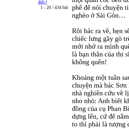
điếc!
phê để nói chuyện t
1 - 20 / 434 bài
nghèo ở Sài Gòn…
Rồi bác ra về, hẹn s
chiếc lưng gầy gò tr
mới nhớ ra mình quê
là bạn thân của thi 
không quên!
Khoảng một tuần sau
chuyện mà bác Sơn 
nhà nghiên cứu về l
nho nhỏ: Anh biết k
đồng của cụ Phan B
dựng lên, cứ để nằm
to thì phải là tượng