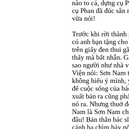
nào to cả, dựng cụ P
cụ Phan đã đúc sẵn 
vừa nói!
Trước khi rời thành
có anh bạn tặng cho
trên giấy đen thui 
thấy mà bất nhẫn. G
sao người như nhà v
Viện nói: Sơn Nam th
không hiểu ý mình, 
để cuộc sống của bá
xuất bản ra cũng phả
nó ra. Nhưng thuở đó
Nam là Sơn Nam ch
đâu! Bản thân bác s
cảnh ba chìm bảy nổ