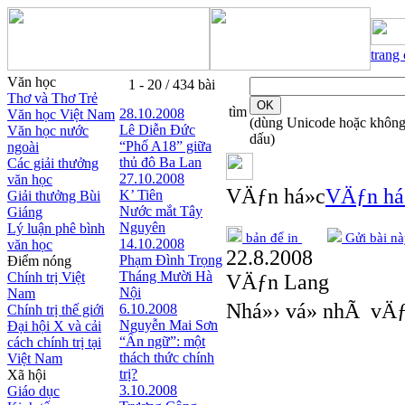
trang
Văn học
1 - 20 / 434 bài
Thơ và Thơ Trẻ
tìm
28.10.2008
Văn học Việt Nam
(dùng Unicode hoặc khôn
Lê Diễn Đức
Văn học nước
dấu)
“Phố A18” giữa
ngoài
thủ đô Ba Lan
Các giải thưởng
27.10.2008
văn học
VÄƒn há»c
VÄƒn há
K’ Tiên
Giải thưởng Bùi
Nước mắt Tây
Giáng
Nguyên
Lý luận phê bình
bản để in
Gửi bài nà
14.10.2008
văn học
22.8.2008
Phạm Đình Trọng
Điểm nóng
Tháng Mười Hà
Chính trị Việt
VÄƒn Lang
Nội
Nam
Nhá»› vá» nhÃ vÄ
6.10.2008
Chính trị thế giới
Nguyễn Mai Sơn
Đại hội X và cải
“Ẩn ngữ”: một
cách chính trị tại
thách thức chính
Việt Nam
trị?
Xã hội
3.10.2008
Giáo dục