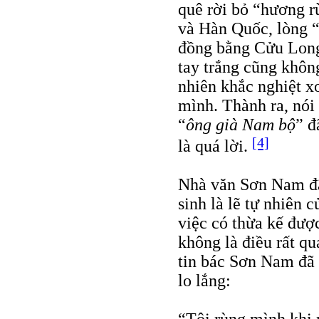
quê rời bỏ “hương r
và Hàn Quốc, lòng 
đồng bằng Cửu Long 
tay trắng cũng không
nhiên khắc nghiệt x
mình. Thành ra, nó
“
ông già Nam bộ
” đ
[4]
là quá lời.
Nhà văn Sơn Nam đã 
sinh là lẽ tự nhiên 
việc có thừa kế được
không là điều rất q
tin bác Sơn Nam đã 
lo lắng: