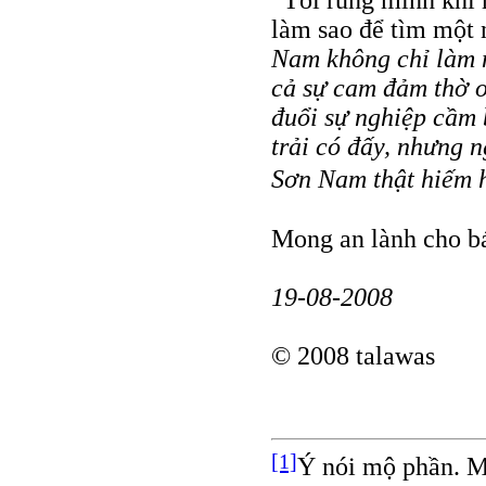
“Tôi rùng mình khi
làm sao để tìm một
Nam không chỉ làm n
cả sự cam đảm thờ ơ 
đuổi sự nghiệp cầm 
trải có đấy, nhưng 
Sơn Nam thật hiếm h
Mong an lành cho b
19-08-2008
© 2008 talawas
[1]
Ý nói mộ phần. Mã