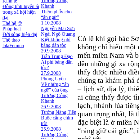
Trương Công
Kinh tế
Khanh
Đồng tính luyến ái
Thêm phẩy cho
trong xã hội hiện
“ẩn ngữ”
đại
1.10.2008
Thế hệ @
Nguyễn Mai Sơn
Pháp luật
Ngài Ngô Quang
Đời sống hiện đại
Có lẽ khi gọi bác S
Kiệt không phỉ
Thể thao
báng dân tộc
talaFemina
không chỉ hiểu một 
29.9.2008
mến miền Nam và bi
Trần Trung Đạo
Ai phỉ báng dân
đến những gì xa rộn
tộc?
thấy được nhiều điề
27.9.2008
Phong Uyên
chúng ta khám phá 
Về những “ẩn
– lịch sử, địa lý, t
ngữ” của ông
Trương Công
ai cũng thấy được t
Khanh
lạch, nhánh lúa tiến
26.9.2008
Tưởng Năng Tiến
quan trọng nhất, là 
Buộc cẳng chim
đặc biệt là ở miền 
trời
25.9.2008
“ráng giữ cái gốc”, 
Trương Công