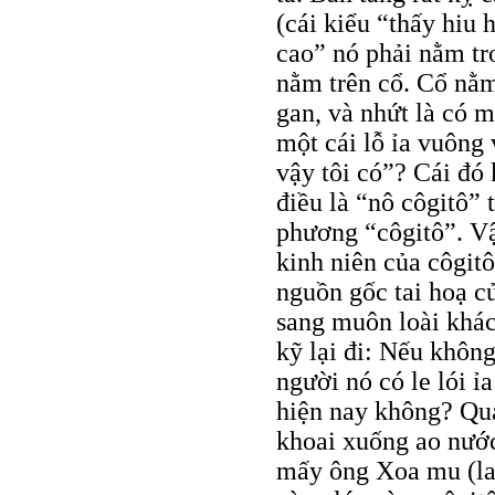
(cái kiểu “thấy hiu h
cao” nó phải nằm tr
nằm trên cổ. Cổ nằm
gan, và nhứt là có m
một cái lỗ ỉa vuông
vậy tôi có”? Cái đó
điều là “nô côgitô” 
phương “côgitô”. Vậ
kinh niên của côgitô
nguồn gốc tai hoạ c
sang muôn loài khác
kỹ lại đi: Nếu không
người nó có le lói ỉ
hiện nay không? Qu
khoai xuống ao nước
mấy ông Xoa mu (lai)