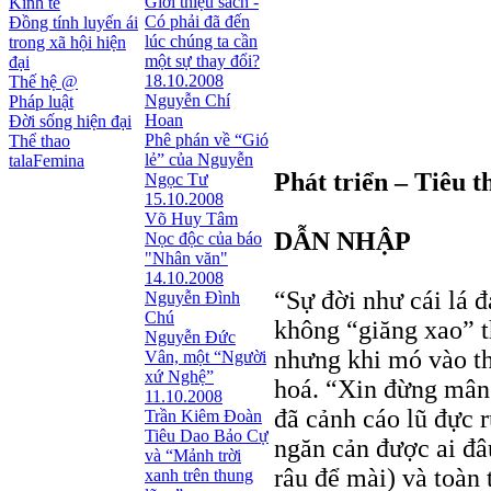
Giới thiệu sách -
Kinh tế
Có phải đã đến
Đồng tính luyến ái
lúc chúng ta cần
trong xã hội hiện
một sự thay đổi?
đại
18.10.2008
Thế hệ @
Nguyễn Chí
Pháp luật
Hoan
Đời sống hiện đại
Phê phán về “Gió
Thể thao
lẻ” của Nguyễn
talaFemina
Phát triển – Tiêu th
Ngọc Tư
15.10.2008
Võ Huy Tâm
DẪN NHẬP
Nọc độc của báo
"Nhân văn"
14.10.2008
“Sự đời như cái lá 
Nguyễn Đình
Chú
không “giăng xao” th
Nguyễn Đức
nhưng khi mó vào th
Vân, một “Người
xứ Nghệ”
hoá. “Xin đừng mân
11.10.2008
đã cảnh cáo lũ đực 
Trần Kiêm Đoàn
Tiêu Dao Bảo Cự
ngăn cản được ai đâu
và “Mảnh trời
râu để mài) và toàn 
xanh trên thung