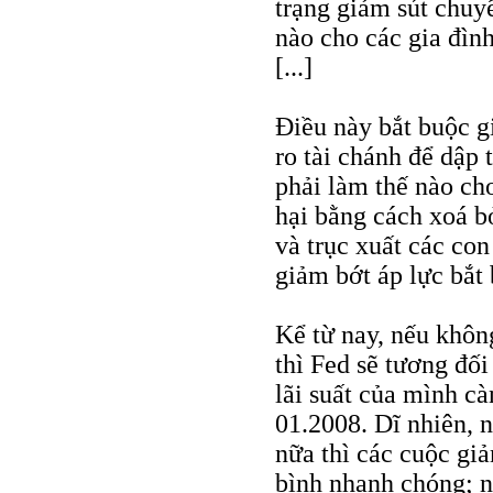
trạng giảm sút chuy
nào cho các gia đình
[...]
Điều này bắt buộc g
ro tài chánh để dập 
phải làm thế nào ch
hại bằng cách xoá bỏ
và trục xuất các con
giảm bớt áp lực bắt 
Kể từ nay, nếu khô
thì Fed sẽ tương đối
lãi suất của mình cà
01.2008. Dĩ nhiên, 
nữa thì các cuộc giả
bình nhanh chóng; n