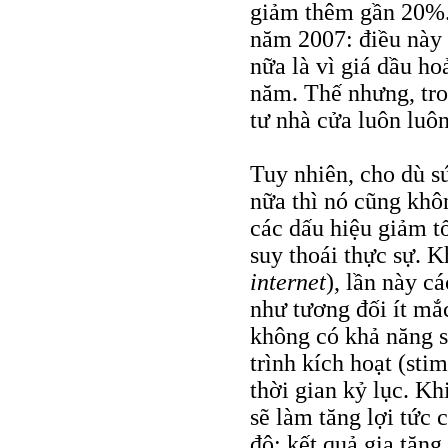
giảm thêm gần 20%. 
năm 2007: điều này 
nữa là vì giá dầu ho
năm. Thế nhưng, tro
tư nhà cửa luôn luô
Tuy nhiên, cho dù s
nữa thì nó cũng khôn
các dấu hiệu giảm t
suy thoái thực sự. 
internet
), lần này cá
như tương đối ít mắ
không có khả năng s
trình kích hoạt (sti
thời gian kỷ lục. K
sẽ làm tăng lợi tức 
đô: kết quả gia tăng