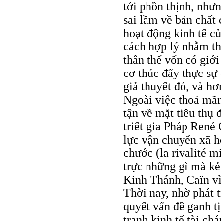
tới phồn thịnh, như
sai lầm về bản chất 
hoạt động kinh tế c
cách hợp lý nhằm th
thân thể vốn có giớ
cơ thúc đẩy thực sự
giả thuyết đó, và hơ
Ngoài việc thoả mãn 
tận về mặt tiêu thụ 
triết gia Pháp René 
lực vận chuyển xã hộ
chước (la rivalité 
trực những gì mà kẻ
Kinh Thánh, Caïn vì
Thời nay, nhờ phát t
quyết vấn đề ganh t
tranh kinh tế tài ch