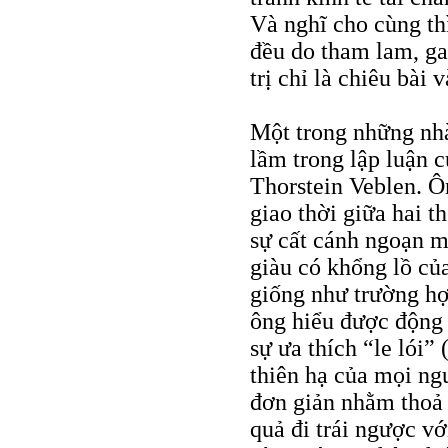
Và nghĩ cho cùng thì
đều do tham lam, gan
trị chỉ là chiêu bài 
Một trong những nhà
lầm trong lập luận c
Thorstein Veblen. 
giao thời giữa hai t
sự cất cánh ngoạn m
giàu có khổng lồ củ
giống như trường hợ
ông hiểu được động 
sự ưa thích “le lói”
thiên hạ của mọi ng
đơn giản nhằm thoả 
quả đi trái ngược vớ