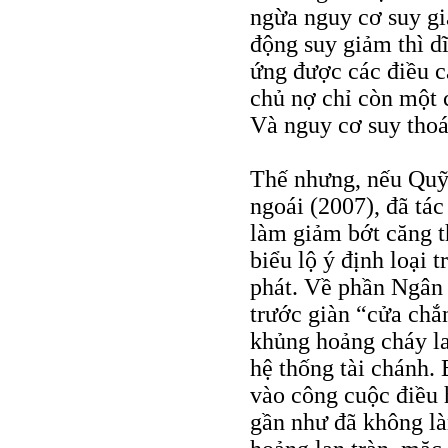
ngừa nguy cơ suy gi
động suy giảm thì d
ứng được các điều c
chủ nợ chỉ còn một c
Và nguy cơ suy thoái
Thế nhưng, nếu Quỹ 
ngoái (2007), đã tác
làm giảm bớt căng t
biểu lộ ý định loại 
phát. Về phần Ngân 
trước giàn “cửa chắ
khủng hoảng cháy la
hệ thống tài chánh. 
vào công cuộc điều 
gần như đã không là