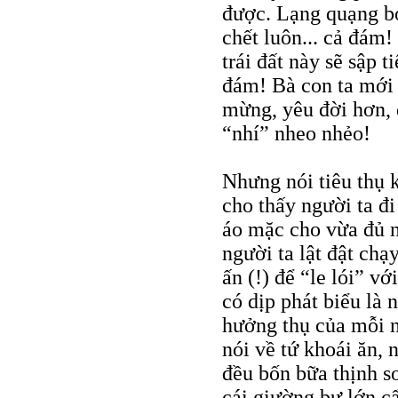
được. Lạng quạng bỏ
chết luôn... cả đám!
trái đất này sẽ sập 
đám! Bà con ta mới 
mừng, yêu đời hơn, 
“nhí” nheo nhẻo!
Nhưng nói tiêu thụ 
cho thấy người ta đ
áo mặc cho vừa đủ no
người ta lật đật ch
ấn (!) để “le lói” v
có dịp phát biểu là 
hưởng thụ của mỗi n
nói về tứ khoái ăn, 
đều bốn bữa thịnh so
cái giường bự lớn c