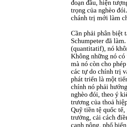
đoạn đầu, hiện tượng
trọng của nghèo đói.
chánh trị mới làm ch
Cần phải phân biệt t
Schumpeter đã làm. 
(quantitatif), nó kh
Không những nó có t
mà nó còn cho phép 
các tự do chính trị 
phát triển là một tiế
chính nó phải hướng
nghèo đói, theo ý ki
trương của thoả hiệ
Quỹ tiền tệ quốc tế,
trưởng, cải cách điề
canh nông, phổ biến 