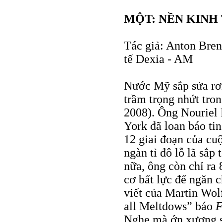
MỘT: NỀN KINH 
Tác giả: Anton Bren
tế Dexia - AM
Nước Mỹ sắp sửa rơ
trầm trọng nhứt tro
2008). Ông Nouriel 
York đã loan báo tin
12 giai đoạn của cuộ
ngàn tỉ đô lỗ lã sắp
nữa, ông còn chỉ ra
cơ bất lực để ngăn 
viết của Martin Wo
all Meltdows” báo
F
Nghe mà ớn xương 