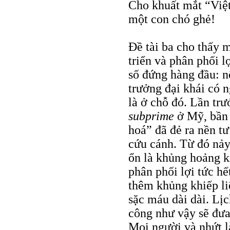
Cho khuất mắt “Việ
một con chó ghẻ!
Đề tài ba cho thấy m
triển và phân phối l
số đứng hàng đầu: n
trưởng đại khái có n
là ở chỗ đó. Lần tr
subprime
ở Mỹ, bần 
hoá” đã đẻ ra nền t
cứu cánh. Từ đó nảy 
ổn là khủng hoảng ki
phân phối lợi tức hế
thêm khủng khiếp li
sặc máu dài dài. Lịc
công như vậy sẽ đưa
Mọi người và nhứt l