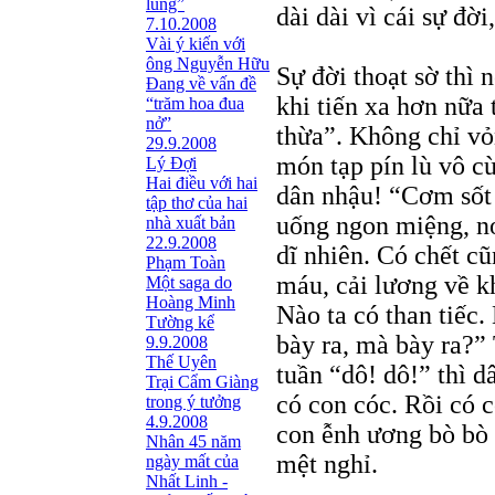
lũng”
dài dài vì cái sự đờ
7.10.2008
Vài ý kiến với
ông Nguyễn Hữu
Sự đời thoạt sờ thì 
Đang về vấn đề
khi tiến xa hơn nữa 
“trăm hoa đua
nở”
thừa”. Không chỉ vỏn
29.9.2008
món tạp pín lù vô c
Lý Đợi
Hai điều với hai
dân nhậu! “Cơm sốt 
tập thơ của hai
uống ngon miệng, no
nhà xuất bản
22.9.2008
dĩ nhiên. Có chết c
Phạm Toàn
máu, cải lương về k
Một saga do
Hoàng Minh
Nào ta có than tiếc.
Tường kể
bày ra, mà bày ra?” 
9.9.2008
Thế Uyên
tuần “dô! dô!” thì 
Trại Cẩm Giàng
có con cóc. Rồi có 
trong ý tưởng
4.9.2008
con ễnh ương bò bò v
Nhân 45 năm
mệt nghỉ.
ngày mất của
Nhất Linh -