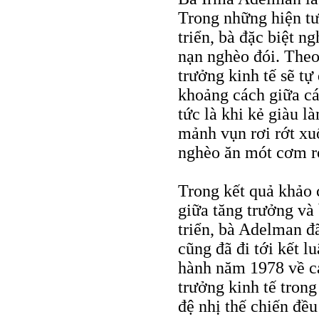
Trong những hiện tư
triển, bà đặc biệt n
nạn nghèo đói. Theo 
trưởng kinh tế sẽ t
khoảng cách giữa các
tức là khi kẻ giàu 
mảnh vụn rơi rớt xu
nghèo ăn mót cơm rơ
Trong kết quả khảo 
giữa tăng trưởng và 
triển, bà Adelman đã
cũng đã đi tới kết l
hành năm 1978 về c
trưởng kinh tế trong
đệ nhị thế chiến đều