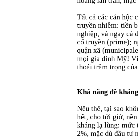
hoảng lan tràn, mặc
Tất cả các căn hộc c
truyền nhiễm: tiền b
nghiệp, và ngay cả 
cổ truyền (prime); n
quận xã (municipales
mọi gia đình Mỹ! Vì
thoái trầm trọng củ
Khả năng đề khán
Nếu thế, tại sao kh
hết, cho tới giờ, n
kháng lạ lùng: mức 
2%, mặc dù đầu tư n