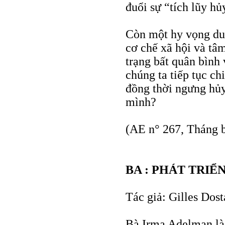
đuổi sự “tích lũy hủy
Còn một hy vọng duy
cơ chế xã hội và tâ
trạng bất quân bình
chúng ta tiếp tục ch
đồng thời ngưng hủy
mình?
(AE n° 267, Tháng 
BA : PHÁT TRI
Tác giả: Gilles Dost
Bà Irma Adelman là 