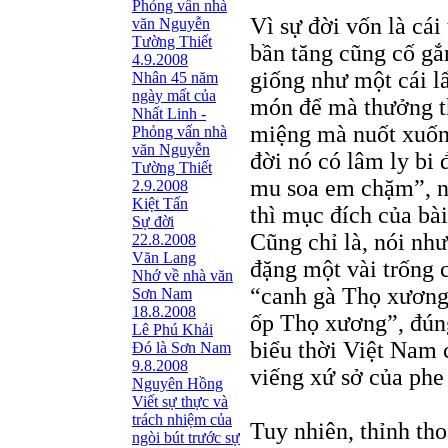
Phỏng vấn nhà
Vì sự đời vốn là cái 
văn Nguyễn
Tường Thiết
bần tăng cũng cố gắ
4.9.2008
giống như một cái l
Nhân 45 năm
ngày mất của
món để mà thưởng th
Nhất Linh -
miệng mà nuốt xuống
Phỏng vấn nhà
văn Nguyễn
đời nó có lâm ly bi 
Tường Thiết
mu soa em chặm”, nó
2.9.2008
Kiệt Tấn
thì mục đích của bài
Sự đời
Cũng chỉ là, nói nh
22.8.2008
Văn Lang
đặng một vài trống 
Nhớ về nhà văn
“canh gà Thọ xương”
Sơn Nam
18.8.2008
ốp Thọ xương”, đúng
Lê Phú Khải
biểu thời Việt Nam
Đó là Sơn Nam
9.8.2008
viếng xứ sở của phe
Nguyên Hồng
Viết sự thực và
trách nhiệm của
Tuy nhiên, thỉnh th
ngòi bút trước sự