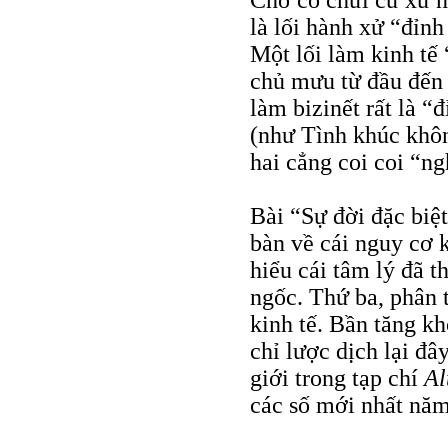
Chớ có chửi cư xử n
là lối hành xử “đỉnh
Một lối làm kinh tế 
chủ mưu từ đầu đến c
làm bizinết rất là “
(như Tình khúc khôn
hai cẳng coi coi “n
Bài “Sự đời đặc biệt
bàn về cái nguy cơ 
hiểu cái tâm lý đã 
ngốc. Thứ ba, phân t
kinh tế. Bần tăng kh
chỉ lược dịch lại đâ
giới trong tạp chí
Al
các số mới nhất nă