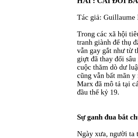
HAI : CÁI ĐÓI B
Tác giả: Guillaume
Trong các xã hội tiê
tranh giành để thụ đ
vẫn gay gắt như từ 
giựt đã thay đổi sâ
cuộc thăm dò dư luậ
cũng vẫn bất mãn y
Marx đã mô tả tại c
đầu thế kỷ 19.
Sự ganh đua bắt c
Ngày xưa, người ta 