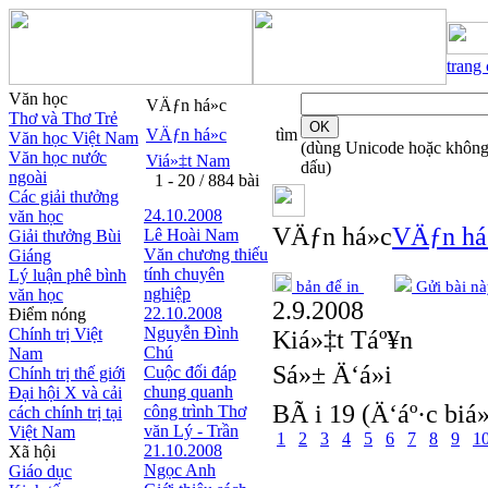
trang
Văn học
VÄƒn há»c
Thơ và Thơ Trẻ
VÄƒn há»c
tìm
Văn học Việt Nam
(dùng Unicode hoặc khôn
Văn học nước
Viá»‡t Nam
dấu)
ngoài
1 - 20 / 884 bài
Các giải thưởng
24.10.2008
văn học
VÄƒn há»c
VÄƒn há
Lê Hoài Nam
Giải thưởng Bùi
Văn chương thiếu
Giáng
tính chuyên
Lý luận phê bình
bản để in
Gửi bài nà
nghiệp
văn học
2.9.2008
22.10.2008
Điểm nóng
Nguyễn Đình
Chính trị Việt
Kiá»‡t Táº¥n
Chú
Nam
Sá»± Ä‘á»i
Cuộc đối đáp
Chính trị thế giới
chung quanh
Đại hội X và cải
BÃ i 19 (Ä‘áº·c biá»
công trình Thơ
cách chính trị tại
văn Lý - Trần
Việt Nam
1
2
3
4
5
6
7
8
9
1
21.10.2008
Xã hội
Ngọc Anh
Giáo dục