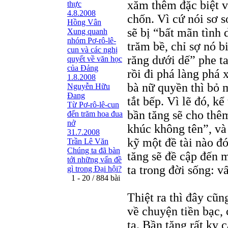
xăm thêm đặc biệt về
thực
4.8.2008
chốn. Vì cứ nói sơ s
Hồng Vân
sẽ bị “bất mãn tình 
Xung quanh
nhóm Pơ-rô-lê-
trăm bề, chỉ sợ nó 
cun và các nghị
răng dưới dế” phe ta
quyết về văn học
của Đảng
rồi đi phá làng phá
1.8.2008
bà nữ quyền thì bỏ 
Nguyễn Hữu
Đang
tắt bếp. Vì lẽ đó, kể
Từ Pơ-rô-lê-cun
bần tăng sẽ cho thê
đến trăm hoa đua
nở
khúc không tên”, và
31.7.2008
kỹ một đề tài nào đó
Trần Lê Văn
Chúng ta đã bàn
tăng sẽ đề cập đến m
tới những vấn đề
ta trong đời sống: vấ
gì trong Đại hội?
1 - 20 / 884 bài
Thiệt ra thì đây cũn
về chuyện tiền bạc
ta. Bần tăng rất kỵ c