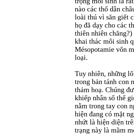
trọng môi sinh là rất
nào các thổ dân châ
loài thú vì săn giết
họ đã dạy cho các th
thiên nhiên chăng?)
khai thác môi sinh 
Mésopotamie vốn mà
loại.
Tuy nhiên, những lố
trong bản tánh con 
thảm hoạ. Chúng đượ
khiếp nhân số thế gi
nằm trong tay con n
hiện đang có mặt ng
nhứt là hiện diện trê
trạng này là mầm m