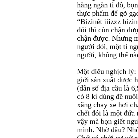
hàng ngàn tỉ đô, bọ
thực phẩm để gỡ gạc
“Bizinết iiizzz bizi
đói thì còn chận đượ
chận được. Nhưng mư
người đói, một tỉ ng
người, không thể nà
Một điều nghịch lý:
giới sản xuất được h
(dân số địa cầu là 6
có 8 kí dùng để nuôi
xăng chạy xe hơi ch
chết đói là một đứa 
vậy mà bọn giết ng
mình. Nhờ đâu? Nhờ 