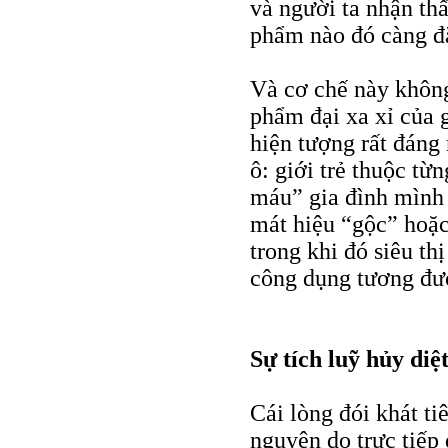
và người ta nhận th
phẩm nào đó càng đắt
Và cơ chế này không
phẩm đại xa xỉ của 
hiện tượng rất đáng
ô: giới trẻ thuộc t
máu” gia đình mình
mát hiệu “gộc” hoặc
trong khi đó siêu t
công dụng tương đươ
Sự tích luỹ hủy diệ
Cái lòng đói khát ti
nguyên do trực tiếp