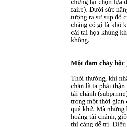
chừng lại chọn lựa 
faire). Dưới sức nặ
tượng ra sự sụp đổ c
chẳng có gì là khó k
cái tai họa khủng kh
không.
Một đám cháy bộc
Thói thường, khi nh
chắn là ta phải thận
tài chánh (subprime
trong một thời gian
quá khứ. Mà những b
hoảng tài chánh, gi
thì càng dễ trị. Điề