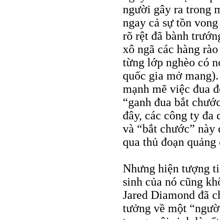
người gây ra trong m
ngay cả sự tồn vong
rõ rệt đã bành trướn
xô ngã các hàng rào 
từng lớp nghèo có nơi
quốc gia mở mang). 
mạnh mẽ việc đua đòi
“ganh đua bắt chước
đây, các công ty đa 
và “bắt chước” này 
qua thủ đoạn quảng c
Nhưng hiện tượng ti
sinh của nó cũng kh
Jared Diamond đã c
tưởng về một “người 