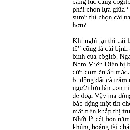
càng lúc càng côgit
phải chọn lựa giữa 
sum“ thì chọn cái n
hơn?
Khi nghĩ lại thì cái 
tế” cũng là cái bịnh
bịnh của côgitô. Ng
Nam Miến Điện bị bã
cửa cơm ăn áo mặc.
bị động đất cả trăm
người lớn lẫn con nít
đe doạ. Vậy mà đồng
báo động một tin ch
mất trên khắp thị tr
Nhứt là cái bọn nắm 
khủng hoảng tài chá