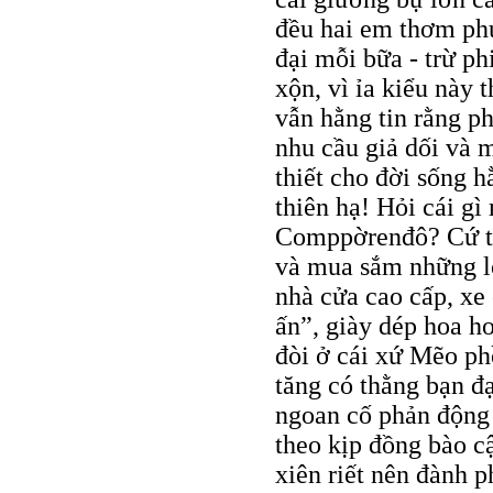
đều hai em thơm phứ
đại mỗi bữa - trừ phi
xộn, vì ỉa kiểu này t
vẫn hằng tin rằng p
nhu cầu giả dối và 
thiết cho đời sống h
thiên hạ! Hỏi cái g
Comppờrenđô? Cứ th
và mua sắm những l
nhà cửa cao cấp, xe 
ấn”, giày dép hoa h
đòi ở cái xứ Mẽo ph
tăng có thằng bạn đ
ngoan cố phản động
theo kịp đồng bào cậ
xiên riết nên đành p