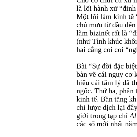
Chớ có chửi cư xử n
là lối hành xử “đỉnh
Một lối làm kinh tế 
chủ mưu từ đầu đến c
làm bizinết rất là “
(như Tình khúc khôn
hai cẳng coi coi “n
Bài “Sự đời đặc biệt
bàn về cái nguy cơ 
hiểu cái tâm lý đã 
ngốc. Thứ ba, phân t
kinh tế. Bần tăng kh
chỉ lược dịch lại đâ
giới trong tạp chí
Al
các số mới nhất nă