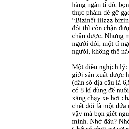
hàng ngàn tỉ đô, bọ
thực phẩm để gỡ gạc
“Bizinết iiizzz bizi
đói thì còn chận đượ
chận được. Nhưng mư
người đói, một tỉ ng
người, không thể nà
Một điều nghịch lý:
giới sản xuất được h
(dân số địa cầu là 6
có 8 kí dùng để nuôi
xăng chạy xe hơi ch
chết đói là một đứa 
vậy mà bọn giết ng
mình. Nhờ đâu? Nhờ 