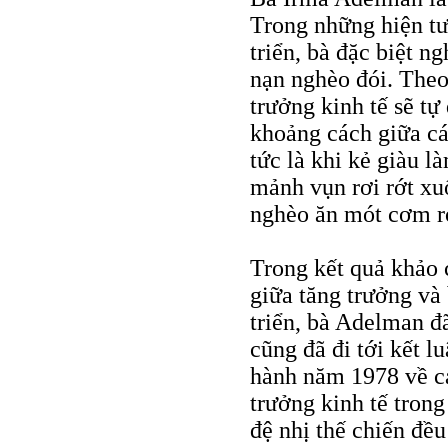
Trong những hiện tư
triển, bà đặc biệt n
nạn nghèo đói. Theo 
trưởng kinh tế sẽ t
khoảng cách giữa các
tức là khi kẻ giàu 
mảnh vụn rơi rớt xu
nghèo ăn mót cơm rơ
Trong kết quả khảo 
giữa tăng trưởng và 
triển, bà Adelman đã
cũng đã đi tới kết l
hành năm 1978 về c
trưởng kinh tế trong
đệ nhị thế chiến đều