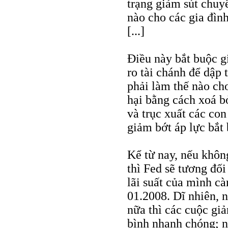
trạng giảm sút chuy
nào cho các gia đình
[...]
Điều này bắt buộc g
ro tài chánh để dập 
phải làm thế nào ch
hại bằng cách xoá bỏ
và trục xuất các con
giảm bớt áp lực bắt 
Kể từ nay, nếu khô
thì Fed sẽ tương đối
lãi suất của mình cà
01.2008. Dĩ nhiên, 
nữa thì các cuộc giả
bình nhanh chóng; n