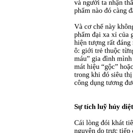
và người ta nhận th
phẩm nào đó càng đắt
Và cơ chế này không
phẩm đại xa xỉ của 
hiện tượng rất đáng
ô: giới trẻ thuộc t
máu” gia đình mình
mát hiệu “gộc” hoặc
trong khi đó siêu t
công dụng tương đươ
Sự tích luỹ hủy diệ
Cái lòng đói khát ti
nguyên do trực tiếp