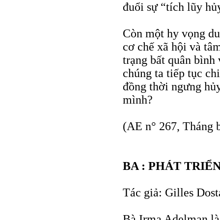
đuổi sự “tích lũy hủy
Còn một hy vọng duy
cơ chế xã hội và tâ
trạng bất quân bình
chúng ta tiếp tục ch
đồng thời ngưng hủy
mình?
(AE n° 267, Tháng 
BA : PHÁT TRI
Tác giả: Gilles Dost
Bà Irma Adelman là 