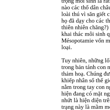
trọng môi sinh là rất
nào các thổ dân châ
loài thú vì săn giết
họ đã dạy cho các th
thiên nhiên chăng?)
khai thác môi sinh 
Mésopotamie vốn mà
loại.
Tuy nhiên, những lố
trong bản tánh con 
thảm hoạ. Chúng đượ
khiếp nhân số thế gi
nằm trong tay con n
hiện đang có mặt ng
nhứt là hiện diện trê
trạng này là mầm m