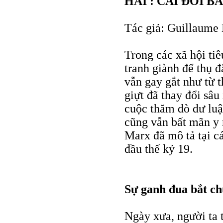
HAI : CÁI ĐÓI B
Tác giả: Guillaume
Trong các xã hội tiê
tranh giành để thụ đ
vẫn gay gắt như từ 
giựt đã thay đổi sâ
cuộc thăm dò dư luậ
cũng vẫn bất mãn y
Marx đã mô tả tại c
đầu thế kỷ 19.
Sự ganh đua bắt c
Ngày xưa, người ta 