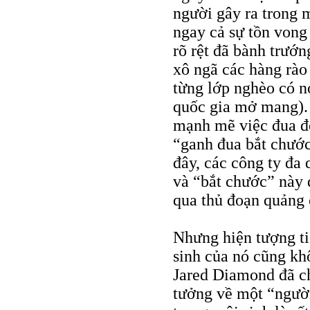
người gây ra trong m
ngay cả sự tồn vong
rõ rệt đã bành trướn
xô ngã các hàng rào 
từng lớp nghèo có nơi
quốc gia mở mang). 
mạnh mẽ việc đua đòi
“ganh đua bắt chước
đây, các công ty đa 
và “bắt chước” này 
qua thủ đoạn quảng c
Nhưng hiện tượng ti
sinh của nó cũng kh
Jared Diamond đã c
tưởng về một “người 