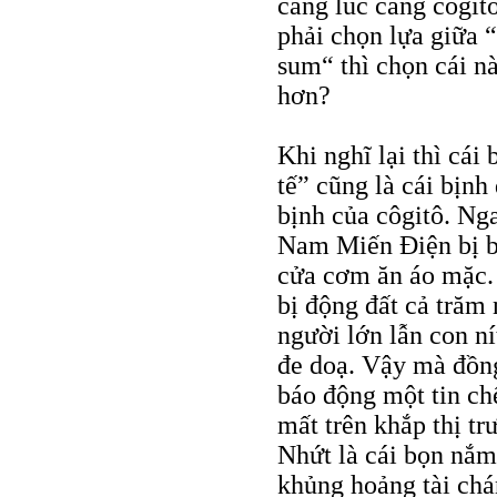
càng lúc càng côgit
phải chọn lựa giữa 
sum“ thì chọn cái n
hơn?
Khi nghĩ lại thì cái 
tế” cũng là cái bịnh
bịnh của côgitô. Ng
Nam Miến Điện bị bã
cửa cơm ăn áo mặc.
bị động đất cả trăm
người lớn lẫn con nít
đe doạ. Vậy mà đồng
báo động một tin ch
mất trên khắp thị tr
Nhứt là cái bọn nắm 
khủng hoảng tài chá