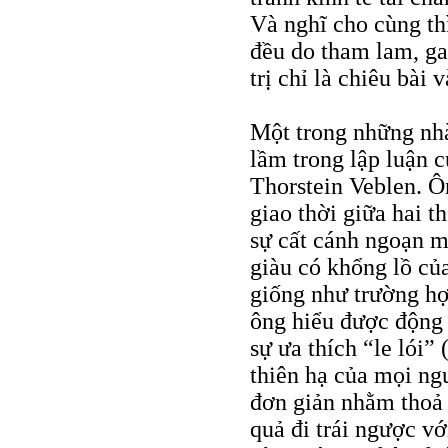
Và nghĩ cho cùng thì
đều do tham lam, gan
trị chỉ là chiêu bài 
Một trong những nhà
lầm trong lập luận c
Thorstein Veblen. 
giao thời giữa hai t
sự cất cánh ngoạn m
giàu có khổng lồ củ
giống như trường hợ
ông hiểu được động 
sự ưa thích “le lói”
thiên hạ của mọi ng
đơn giản nhằm thoả 
quả đi trái ngược vớ