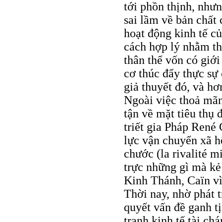
tới phồn thịnh, như
sai lầm về bản chất 
hoạt động kinh tế c
cách hợp lý nhằm th
thân thể vốn có giớ
cơ thúc đẩy thực sự
giả thuyết đó, và hơ
Ngoài việc thoả mãn 
tận về mặt tiêu thụ 
triết gia Pháp René 
lực vận chuyển xã hộ
chước (la rivalité 
trực những gì mà kẻ
Kinh Thánh, Caïn vì
Thời nay, nhờ phát t
quyết vấn đề ganh t
tranh kinh tế tài ch