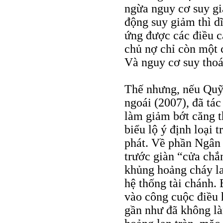
ngừa nguy cơ suy gi
động suy giảm thì d
ứng được các điều c
chủ nợ chỉ còn một c
Và nguy cơ suy thoái
Thế nhưng, nếu Quỹ 
ngoái (2007), đã tác
làm giảm bớt căng t
biểu lộ ý định loại 
phát. Về phần Ngân 
trước giàn “cửa chắ
khủng hoảng cháy la
hệ thống tài chánh. 
vào công cuộc điều 
gần như đã không là