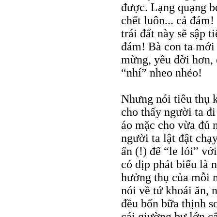
được. Lạng quạng bỏ
chết luôn... cả đám!
trái đất này sẽ sập 
đám! Bà con ta mới 
mừng, yêu đời hơn, 
“nhí” nheo nhẻo!
Nhưng nói tiêu thụ 
cho thấy người ta đ
áo mặc cho vừa đủ no
người ta lật đật ch
ấn (!) để “le lói” v
có dịp phát biểu là 
hưởng thụ của mỗi n
nói về tứ khoái ăn, 
đều bốn bữa thịnh so
cái giường bự lớn c