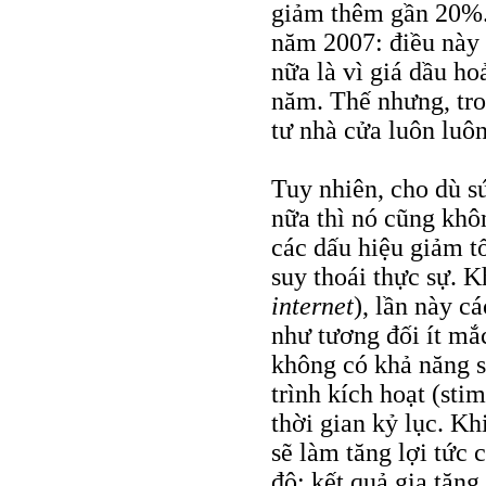
giảm thêm gần 20%. 
năm 2007: điều này 
nữa là vì giá dầu ho
năm. Thế nhưng, tro
tư nhà cửa luôn luô
Tuy nhiên, cho dù s
nữa thì nó cũng khôn
các dấu hiệu giảm t
suy thoái thực sự. 
internet
), lần này cá
như tương đối ít mắ
không có khả năng s
trình kích hoạt (sti
thời gian kỷ lục. K
sẽ làm tăng lợi tức 
đô: kết quả gia tăng