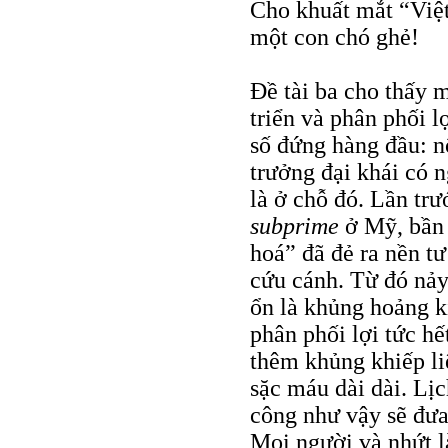
Cho khuất mắt “Việ
một con chó ghẻ!
Đề tài ba cho thấy m
triển và phân phối l
số đứng hàng đầu: n
trưởng đại khái có n
là ở chỗ đó. Lần tr
subprime
ở Mỹ, bần 
hoá” đã đẻ ra nền t
cứu cánh. Từ đó nảy 
ổn là khủng hoảng ki
phân phối lợi tức hế
thêm khủng khiếp li
sặc máu dài dài. Lịc
công như vậy sẽ đưa
Mọi người và nhứt l