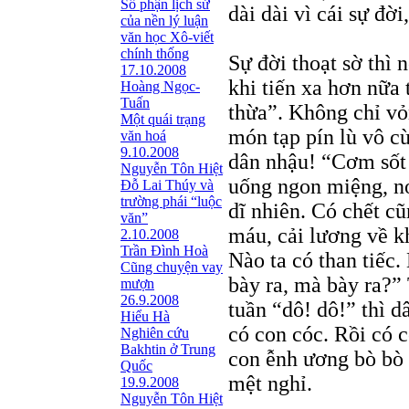
Số phận lịch sử
dài dài vì cái sự đờ
của nền lý luận
văn học Xô-viết
chính thống
Sự đời thoạt sờ thì 
17.10.2008
khi tiến xa hơn nữa 
Hoàng Ngọc-
Tuấn
thừa”. Không chỉ vỏn
Một quái trạng
món tạp pín lù vô c
văn hoá
9.10.2008
dân nhậu! “Cơm sốt 
Nguyễn Tôn Hiệt
uống ngon miệng, no
Đỗ Lai Thúy và
trường phái “luộc
dĩ nhiên. Có chết c
văn”
máu, cải lương về k
2.10.2008
Trần Đình Hoà
Nào ta có than tiếc.
Cũng chuyện vay
bày ra, mà bày ra?” 
mượn
26.9.2008
tuần “dô! dô!” thì 
Hiểu Hà
có con cóc. Rồi có 
Nghiên cứu
Bakhtin ở Trung
con ễnh ương bò bò v
Quốc
mệt nghỉ.
19.9.2008
Nguyễn Tôn Hiệt