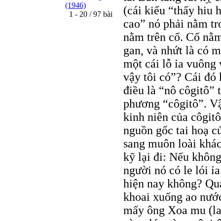
(1946)
(cái kiểu “thấy hiu h
1 - 20 / 97 bài
cao” nó phải nằm tr
nằm trên cổ. Cổ nằm
gan, và nhứt là có m
một cái lỗ ỉa vuông
vậy tôi có”? Cái đó
điều là “nô côgitô” 
phương “côgitô”. Vậ
kinh niên của côgitô
nguồn gốc tai hoạ c
sang muôn loài khác
kỹ lại đi: Nếu không
người nó có le lói ỉ
hiện nay không? Qu
khoai xuống ao nước
mấy ông Xoa mu (lai)