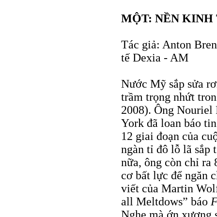
MỘT: NỀN KINH 
Tác giả: Anton Bren
tế Dexia - AM
Nước Mỹ sắp sửa rơ
trầm trọng nhứt tro
2008). Ông Nouriel 
York đã loan báo tin
12 giai đoạn của cuộ
ngàn tỉ đô lỗ lã sắp
nữa, ông còn chỉ ra
cơ bất lực để ngăn 
viết của Martin Wo
all Meltdows” báo
F
Nghe mà ớn xương 