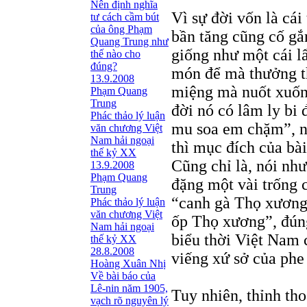
Nên định nghĩa
Vì sự đời vốn là cái 
tư cách cầm bút
của ông Phạm
bần tăng cũng cố gắ
Quang Trung như
giống như một cái l
thế nào cho
đúng?
món để mà thưởng th
13.9.2008
miệng mà nuốt xuống
Phạm Quang
Trung
đời nó có lâm ly bi 
Phác thảo lý luận
mu soa em chặm”, nó
văn chương Việt
Nam hải ngoại
thì mục đích của bài
thế kỷ XX
Cũng chỉ là, nói nh
13.9.2008
Phạm Quang
đặng một vài trống 
Trung
“canh gà Thọ xương”
Phác thảo lý luận
văn chương Việt
ốp Thọ xương”, đúng
Nam hải ngoại
biểu thời Việt Nam
thế kỷ XX
28.8.2008
viếng xứ sở của phe
Hoàng Xuân Nhị
Về bài báo của
Lê-nin năm 1905,
Tuy nhiên, thỉnh th
vạch rõ nguyên lý