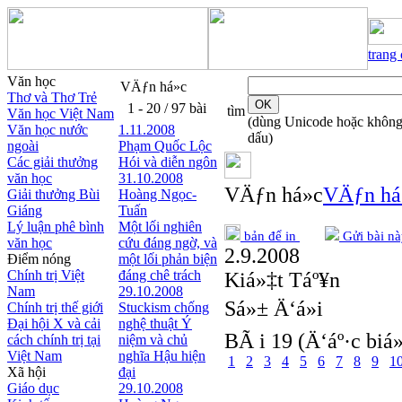
trang
Văn học
VÄƒn há»c
Thơ và Thơ Trẻ
1 - 20 / 97 bài
tìm
Văn học Việt Nam
(dùng Unicode hoặc khôn
Văn học nước
1.11.2008
dấu)
ngoài
Phạm Quốc Lộc
Các giải thưởng
Hói và diễn ngôn
văn học
31.10.2008
VÄƒn há»c
VÄƒn há
Giải thưởng Bùi
Hoàng Ngọc-
Giáng
Tuấn
Lý luận phê bình
Một lối nghiên
bản để in
Gửi bài nà
văn học
cứu đáng ngờ, và
2.9.2008
Điểm nóng
một lối phản biện
Chính trị Việt
đáng chê trách
Kiá»‡t Táº¥n
Nam
29.10.2008
Sá»± Ä‘á»i
Chính trị thế giới
Stuckism chống
Đại hội X và cải
nghệ thuật Ý
BÃ i 19 (Ä‘áº·c biá»
cách chính trị tại
niệm và chủ
Việt Nam
nghĩa Hậu hiện
1
2
3
4
5
6
7
8
9
1
Xã hội
đại
Giáo dục
29.10.2008