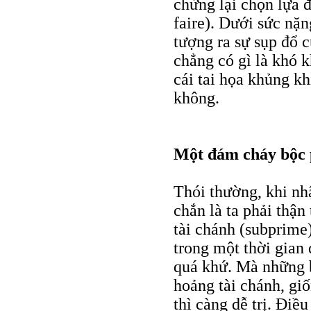
chừng lại chọn lựa 
faire). Dưới sức nặ
tượng ra sự sụp đổ c
chẳng có gì là khó k
cái tai họa khủng kh
không.
Một đám cháy bộc
Thói thường, khi nh
chắn là ta phải thận
tài chánh (subprime
trong một thời gian
quá khứ. Mà những b
hoảng tài chánh, gi
thì càng dễ trị. Điề