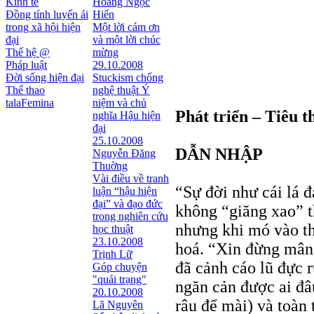
Kinh tế
Hoàng Ngọc
Đồng tính luyến ái
Hiến
trong xã hội hiện
Một lời cám ơn
đại
và một lời chúc
Thế hệ @
mừng
Pháp luật
29.10.2008
Đời sống hiện đại
Stuckism chống
Thể thao
nghệ thuật Ý
talaFemina
niệm và chủ
Phát triển – Tiêu th
nghĩa Hậu hiện
đại
25.10.2008
DẪN NHẬP
Nguyễn Đăng
Thuờng
Vài điều về tranh
“Sự đời như cái lá 
luận “hậu hiện
đại” và đạo đức
không “giăng xao” th
trong nghiên cứu
nhưng khi mó vào th
học thuật
23.10.2008
hoá. “Xin đừng mân
Trịnh Lữ
đã cảnh cáo lũ đực 
Góp chuyện
"quái trạng"
ngăn cản được ai đâu
20.10.2008
râu để mài) và toàn 
Lã Nguyên