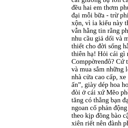
đều hai em thơm phứ
đại mỗi bữa - trừ phi
xộn, vì ỉa kiểu này t
vẫn hằng tin rằng p
nhu cầu giả dối và 
thiết cho đời sống h
thiên hạ! Hỏi cái g
Comppờrenđô? Cứ th
và mua sắm những l
nhà cửa cao cấp, xe 
ấn”, giày dép hoa h
đòi ở cái xứ Mẽo ph
tăng có thằng bạn đ
ngoan cố phản động
theo kịp đồng bào cậ
xiên riết nên đành p