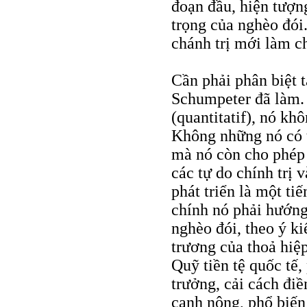
đoạn đầu, hiện tượng
trọng của nghèo đói.
chánh trị mới làm ch
Cần phải phân biệt t
Schumpeter đã làm. 
(quantitatif), nó kh
Không những nó có t
mà nó còn cho phép 
các tự do chính trị 
phát triển là một tiế
chính nó phải hướng
nghèo đói, theo ý ki
trương của thoả hiệ
Quỹ tiền tệ quốc tế,
trưởng, cải cách điề
canh nông, phổ biến 