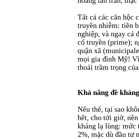
hoảng lan tràn, mặc
Tất cả các căn hộc c
truyền nhiễm: tiền b
nghiệp, và ngay cả 
cổ truyền (prime); n
quận xã (municipales
mọi gia đình Mỹ! Vì
thoái trầm trọng củ
Khả năng đề khán
Nếu thế, tại sao kh
hết, cho tới giờ, n
kháng lạ lùng: mức 
2%, mặc dù đầu tư n