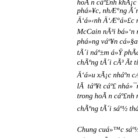
hoÃ n cáº£nh khÃ¡c
phá»¥c, nhÆ°ng Ã´
Ä‘á»‹nh Ä‘Æ°á»£c mÃ
McCain nÃ³i bá»‘n 
phá»ng váº¥n cá»§
tÃ´i náº±m á»Ÿ phÃ
chÃºng tÃ´i cÃ³ Ã­t 
Ä‘á»u xÃ¡c nháº­n 
lÃ táº¥t cáº£ nhá»¯
trong hoÃ n cáº£nh n
chÃºng tÃ´i sáº½ thá
Chung cuá»™c sáº½ 