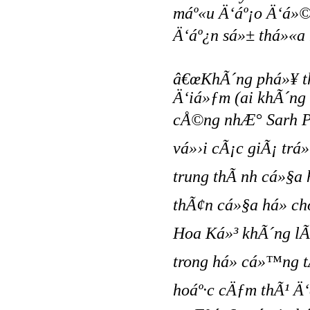
máº«u Ä‘áº¡o Ä‘á»©
Ä‘áº¿n sá»± thá»«a n
â€œKhÃ´ng phá»¥ 
Ä‘iá»ƒm (ai khÃ´ng
cÅ©ng nhÆ° Sarh Pa
vá»›i cÃ¡c giÃ¡ trá
trung thÃ nh cá»§a 
thÃ¢n cá»§a há» ch
Hoa Ká»³ khÃ´ng lÃ 
trong há» cá»™ng t
hoáº·c cÄƒm thÃ¹ Ä‘