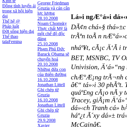
Kinh tế
George Friedman
Đồng tính luyến ái
Gruzia và cán cân
trong xã hội hiện
lực lượng
Lá»i ngÆ°á»i dá»
đại
28.10.2008
Thế hệ @
Noam Chomsky
DÃ¢n chá»§ thá»±c 
Pháp luật
Thực chất Mỹ là
Đời sống hiện đại
một chế độ độc
trÃªn toÃ n nÆ°á»›c
Thể thao
đảng
talaFemina
25.10.2008
nháº¥t, cÃ¡c Ä‘Ã i 
Phạm Phú Đức
Barack Obama sẽ
BET, MSNBC, TV On
chuyển hoá
20.10.2008
Univision, Ä‘á»“ng 
Những đứa con
của thiên đường
chÆ°Æ¡ng trÃ¬nh cá
16.10.2008
â€“ tá»›i 30 phÃºt.
Jonathan Littell
Ghi chép từ
quáº£ng cÃ¡o nÃ y 
Gruzia
Tracey, giÃ¡m Ä‘á»
16.10.2008
Jonathan Littell
dá»‹ch Tranh cá»­ b
Ghi chép từ
háº¿t Ã´xy dá»± tr
Gruzia
29.9.2008
McCainâ€.
Xavier