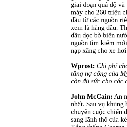
giai đoạn quá độ và
máy cho 260 triệu ch
dầu từ các nguồn riê
xem là hàng đầu. Th
dầu dọc bờ biển nư
nguồn tìm kiếm mới.
nạp xăng cho xe hơi
Wprost:
Chi phí ch
tăng nợ công của M
còn đủ sức cho các 
John McCain:
An ni
nhất. Sau vụ khủng 
chuyển cuộc chiến đ
sang lãnh thổ của k