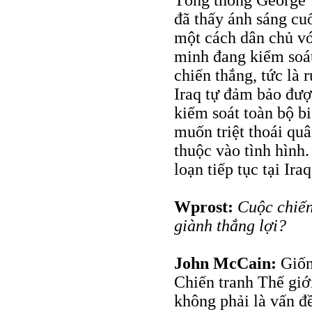
Tổng thống George 
đã thấy ánh sáng cu
một cách dân chủ vớ
minh đang kiểm soát
chiến thắng, tức là 
Iraq tự đảm bảo đượ
kiểm soát toàn bộ bi
muốn triệt thoái qu
thuộc vào tình hình.
loạn tiếp tục tại Iraq
Wprost:
Cuộc chiến
giành thắng lợi?
John McCain:
Giống
Chiến tranh Thế giớ
không phải là vấn đ