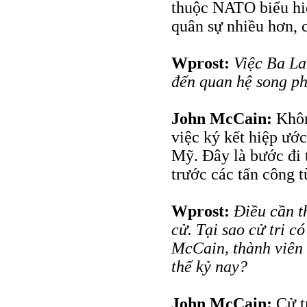
thuộc NATO biểu hiệ
quân sự nhiều hơn, 
Wprost:
Việc Ba La
đến quan hệ song p
John McCain:
Khôn
việc ký kết hiệp ướ
Mỹ. Đây là bước đi 
trước các tấn công t
Wprost:
Điều cần t
cử. Tại sao cử tri c
McCain, thành viên 
thế kỷ nay?
John McCain:
Cử tr