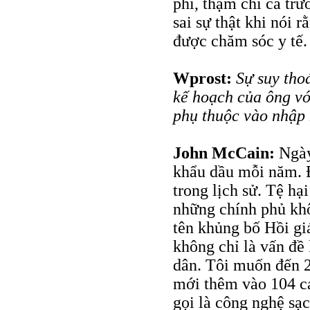
phí, thậm chí cả tr
sai sự thật khi nói 
được chăm sóc y tế.
Wprost:
Sự suy thoá
kế hoạch của ông vớ
phụ thuộc vào nhập
John McCain:
Ngày
khẩu dầu mỗi năm. Đ
trong lịch sử. Tệ hại
những chính phủ khô
tên khủng bố Hồi gi
không chỉ là vấn đề
dân. Tôi muốn đến 2
mới thêm vào 104 cá
gọi là công nghệ sạ