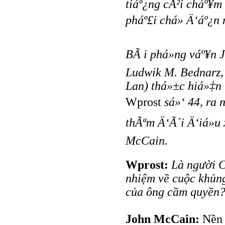
tiáº¿ng cÃ²i cháº¥
pháº£i chá» Ä‘áº¿n
BÃ i phá»ng váº¥n
Ludwik M. Bednarz,
Lan) thá»±c hiá»‡n 
Wprost
sá»‘ 44, ra
thÃªm Ä‘Ã´i Ä‘iá»
McCain.
Wprost:
Là người C
nhiệm về cuộc khủn
của ông cầm quyền
John McCain:
Nền 