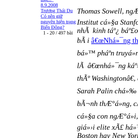
8.9.2008
Thomas Sowell, ngÆ
Trương Thái Du
Có nên giữ
Institut cá»§a Stan
nguyên hiện trạng
Biển Đông?
nhÃ kinh táº¿ báº£o 
1 - 20 / 497 bài
bÃ i
â€œNhá»¯ng th
bá»™ pháº­n truyá»
lÃ â€œnhá»¯ng káº
thÃº Washingtonâ€,
Sarah Palin chá»‰
bÃ¬nh thÆ°á»ng, cÃ
cá»§a con ngÆ°á»i,
giá»›i elite xÃ£ há
Boston hay New Yor