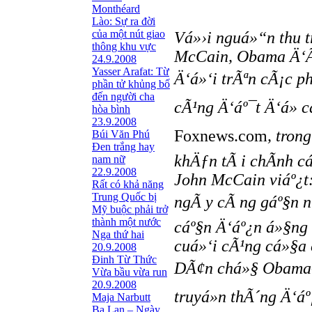
Monthéard
Lào: Sự ra đời
của một nút giao
Vá»›i nguá»“n thu t
thông khu vực
McCain, Obama Ä‘Ã£
24.9.2008
Yasser Arafat: Từ
Ä‘á»‘i trÃªn cÃ¡c p
phần tử khủng bố
đến người cha
cÃ¹ng Ä‘áº¯t Ä‘á»
hòa bình
23.9.2008
Foxnews.com
, tron
Búi Văn Phú
Đen trắng hay
khÄƒn tÃ i chÃ­nh c
nam nữ
22.9.2008
John McCain viáº¿
Rất có khả năng
Trung Quốc bị
ngÃ y cÃ ng gáº§n n
Mỹ buộc phải trở
thành một nước
cáº§n Ä‘áº¿n á»§ng
Nga thứ hai
cuá»‘i cÃ¹ng cá»§a
20.9.2008
Đinh Từ Thức
DÃ¢n chá»§ Obama-Bi
Vừa bầu vừa run
20.9.2008
truyá»n thÃ´ng Ä‘á
Maja Narbutt
Ba Lan – Ngày