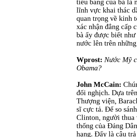
tiểu bang của bà là 
lĩnh vực khai thác d
quan trọng về kinh 
xác nhận đẳng cấp c
bà ấy được biết như 
nước lên trên những
Wprost:
Nước Mỹ c
Obama?
John McCain:
Chúng
đối nghịch. Dựa trên
Thượng viện, Barac
sĩ cực tả. Để so sán
Clinton, người thua
thống của Đảng Dân 
hạng. Đấy là câu trả 