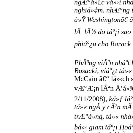
ngÆ°á»£c vá»›i nhá
nghiá»‡m, nhÆ°ng tá
á»Ÿ Washingtonâ€ 
lÃ lÃ½ do táº¡i sao
phiáº¿u cho Barack 
PhÃ³ng viÃªn nháº­t
Bosacki, viáº¿t tá»
McCain â€“ lá»‹ch 
vÆ°Æ¡n lÃªn Ä‘á»‰
2/11/2008)
, ká»ƒ lá
tá»« ngÃ y cÃ²n mÃ
trÆ°á»ng, tá»« nhá
bá»‹ giam táº¡i Ho