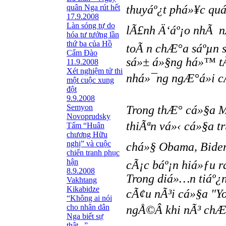
quân Nga rút hết
thuyáº¿t phá»¥c quá
17.9.2008
Làn sóng tự do
lÃ£nh Ä‘áº¡o nhÃ n
hóa tư tưởng lần
thứ ba của Hồ
toÃ n chÆ°a sáºµn s
Cẩm Đào
sá»± á»§ng há»™ tÃ
11.9.2008
Xét nghiệm tử thi
nhá»¯ng ngÆ°á»i c
một cuộc xung
đột
9.9.2008
Semyon
Trong thÆ° cá»§a M
Novoprudsky
thiÃªn vá»‹ cá»§a t
Tấm “Huân
chương Hữu
nghị” và cuộc
chá»§ Obama, Biden
chiến tranh phục
hận
cÃ¡c báº¡n hiá»ƒu r
8.9.2008
Trong diá»…n tiáº¿n 
Vakhtang
Kikabidze
cÃ¢u nÃ³i cá»§a "Y
“Không ai nói
cho nhân dân
ngÅ©Â khi nÃ³ chÆ°
Nga biết sự
thật...”