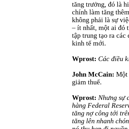
tăng trưởng, đó là 
chính làm tăng thêm
không phải là sự việ
– ít nhất, một ai đó
tập trung tạo ra các
kinh tế mới.
Wprost:
Các điều k
John McCain:
Một 
giảm thuế.
Wprost:
Nhưng sự c
hàng Federal Reser
tăng nợ công tới trê
tăng lên nhanh chóng
nó thu hẹp đi nguồn