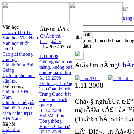
trang
Văn học
Äiá»ƒm nÃ³ng
Thơ và Thơ Trẻ
ChÃ­nh trá»‹
tìm
Văn học Việt Nam
(dùng Unicode hoặc khôn
tháº¿ giá»›i
Văn học nước
dấu)
1 - 20 / 497 bài
ngoài
Các giải thưởng
1.11.2008
văn học
Chủ nghĩa tư bản
Äiá»ƒm nÃ³ng
ChÃ­n
Giải thưởng Bùi
thắng, không phải
Giáng
chủ nghĩa xã hội
Lý luận phê bình
31.10.2008
bản để in
Gửi bài nà
văn học
Đinh Học Lương
1.11.2008
Điểm nóng
Tập đoàn lợi ích
Chính trị Việt
Trung Quốc: bắt
Nam
cóc chính sách
Chá»§ nghÄ©a tÆ° b
Chính trị thế giới
quốc gia
Đại hội X và cải
nghÄ©a xÃ£ há»™
31.10.2008
cách chính trị tại
Bùi Văn Phú
(Tuáº§n bÃ¡o Ba La
Việt Nam
Tổng thống
Xã hội
Barack Obama?
Giáo dục
LÃª Diá»…n Äá»©c 
30.10.2008