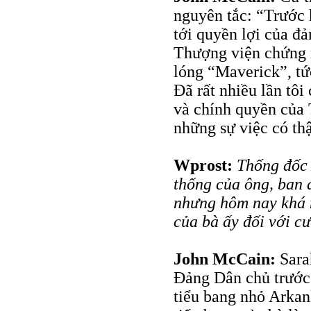
nguyên tắc: “Trước 
tới quyền lợi của đả
Thượng viện chứng m
lóng “Maverick”, tức
Đã rất nhiều lần tô
và chính quyền của
những sự việc có thậ
Wprost:
Thống đốc 
thống của ông, ban 
nhưng hôm nay khá n
của bà ấy đối với c
John McCain:
Sara
Đảng Dân chủ trước 
tiểu bang nhỏ Arkan