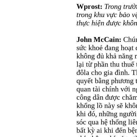
Wprost:
Trong trườ
trong khu vực bảo v
thực hiện được khô
John McCain:
Chún
sức khoẻ đang hoạt đ
không đủ khả năng m
lại từ phần thu thuế
đôla cho gia đình. 
quyết bằng phương t
quan tài chính với 
công dân được chăm 
khổng lồ này sẽ khôn
khi đó, những ngườ
sóc qua hệ thống liê
bất kỳ ai khi đến b