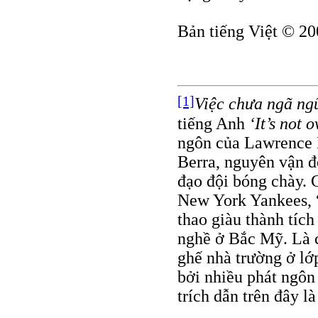
Bản tiếng Việt © 20
[1]
Việc chưa ngã ngũ
tiếng Anh
‘It’s not o
ngôn của Lawrence P
Berra, nguyên vận độ
đạo đội bóng chày. 
New York Yankees, “
thao giàu thành tíc
nghề ở Bắc Mỹ. Là c
ghế nhà trường ở lớ
bởi nhiều phát ngôn
trích dẫn trên đây l