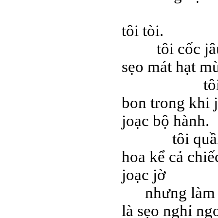
tôi tòi.
tôi cốc jâu t
sẹo mát hạt m
tôi chiếc 
bon trong khi 
joạc bộ hành.
tôi quần kh
hoa kể cả chiế
joạc jờ
nhưng làm jì 
là sẹo nghỉ ngo