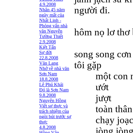
4.9.2008
người đi.
Nhân 45 năm
ngày mất của
Nhất Linh -
Phỏng vấn nhà
hôm nọ lơ thơ 
văn Nguyễn
Tường Thiết
tôi
2.9.2008
Kiệt Tấn
song song cơn
Sự đời
22.8.2008
tôi gặp
Văn Lang
Nhớ về nhà văn
một con nữ 
Sơn Nam
18.8.2008
ướt
Lê Phú Khải
Đó là Sơn Nam
9.8.2008
jượt
Nguyên Hồng
Viết sự thực và
toàn thân
trách nhiệm của
ngòi bút trước sự
chạy joạch
thực
4.8.2008
jòng jòn
Hồng Vân