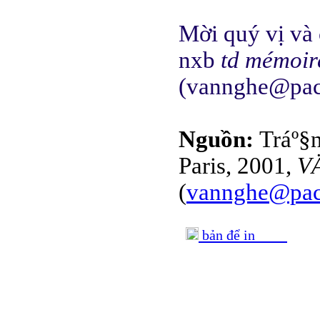
Mời quý vị và 
nxb
td mémoir
(vannghe@pacb
Nguồn:
Tráº§
Paris, 2001,
V
(
vannghe@pacb
bản để in