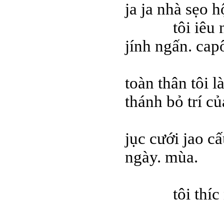
ja ja nhà sẹo h
tôi iêu nhữ
jính ngấn. cap
toàn thân tôi l
thánh bỏ trí củ
tôi thư
jục cưới jao c
ngày. mùa.
tôi thíc nhữ
tòi tí 