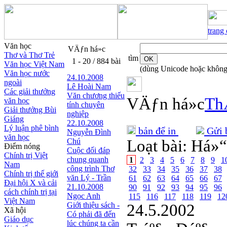
trang
Văn học
VÄƒn há»c
Thơ và Thơ Trẻ
tìm
1 - 20 / 884 bài
Văn học Việt Nam
(dùng Unicode hoặc không
Văn học nước
24.10.2008
ngoài
Lê Hoài Nam
Các giải thưởng
Văn chương thiếu
VÄƒn há»c
Th
văn học
tính chuyên
Giải thưởng Bùi
nghiệp
Giáng
22.10.2008
Lý luận phê bình
bản để in
Gửi b
Nguyễn Đình
văn học
Chú
Loạt bài:
Há»“
Điểm nóng
Cuộc đối đáp
Chính trị Việt
chung quanh
1
2
3
4
5
6
7
8
9
1
Nam
công trình Thơ
32
33
34
35
36
37
38
Chính trị thế giới
văn Lý - Trần
61
62
63
64
65
66
67
Đại hội X và cải
21.10.2008
90
91
92
93
94
95
96
cách chính trị tại
Ngọc Anh
115
116
117
118
119
12
Việt Nam
Giới thiệu sách -
24.5.2002
Xã hội
Có phải đã đến
Giáo dục
lúc chúng ta cần