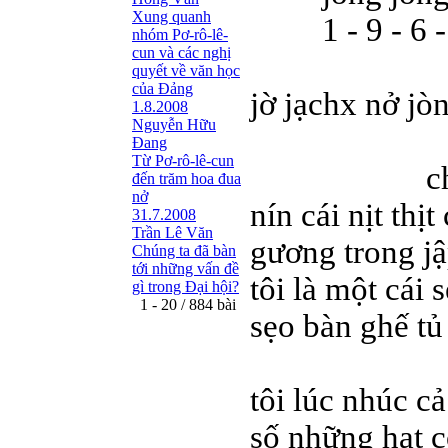
Xung quanh
1 - 9 - 6 - 
nhóm Pơ-rô-lê-
cun và các nghị
quyết về văn học
của Đảng
jờ jạchx nở jòn
1.8.2008
Nguyễn Hữu
Đang
Từ Pơ-rô-lê-cun
chính ja 
đến trăm hoa đua
nở
nín cái nịt thị
31.7.2008
Trần Lê Văn
gương trong j
Chúng ta đã bàn
tới những vấn đề
tôi là một cái
gì trong Đại hội?
1 - 20 / 884 bài
sẹo bàn ghế tủ
tôi lúc nhúc cả
số những hạt c