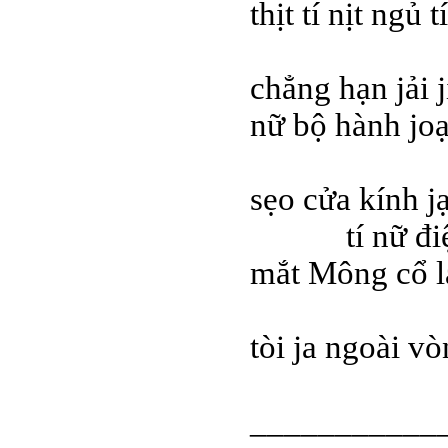
thịt tí nịt ngủ 
tí câu-
chẳng hạn jải 
nữ bộ hành joạc
tí tăc 
sẹo cửa kính j
tí nữ điện t
mắt Mông cổ l
tí bồn
tòi ja ngoài vò
___________