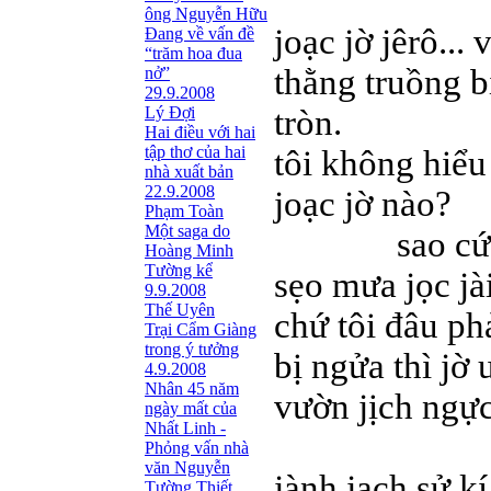
ông Nguyễn Hữu
joạc jờ jêrô...
Đang về vấn đề
“trăm hoa đua
thằng truồng b
nở”
29.9.2008
Lý Đợi
tròn.
Hai điều với hai
tập thơ của hai
tôi không hiểu
nhà xuất bản
22.9.2008
joạc jờ nào?
Phạm Toàn
Một saga do
sao cứ thu
Hoàng Minh
Tường kể
sẹo mưa jọc j
9.9.2008
Thế Uyên
chứ tôi đâu ph
Trại Cẩm Giàng
trong ý tưởng
bị ngửa thì jờ
4.9.2008
Nhân 45 năm
vườn jịch ngực
ngày mất của
Nhất Linh -
tôi 
Phỏng vấn nhà
văn Nguyễn
jành jạch sử k
Tường Thiết