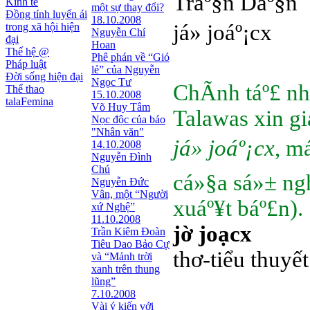
Tráº§n Dáº§n
Kinh tế
một sự thay đổi?
Đồng tính luyến ái
18.10.2008
já» joáº¡cx
trong xã hội hiện
Nguyễn Chí
đại
Hoan
Thế hệ @
Phê phán về “Gió
Pháp luật
lẻ” của Nguyễn
Đời sống hiện đại
Ngọc Tư
ChÃ­nh táº£ n
Thể thao
15.10.2008
talaFemina
Võ Huy Tâm
Talawas xin gi
Nọc độc của báo
"Nhân văn"
já» joáº¡cx
, m
14.10.2008
Nguyễn Đình
Chú
cá»§a sá»± ng
Nguyễn Đức
Vân, một “Người
xuáº¥t báº£n).
xứ Nghệ”
11.10.2008
jờ joạcx
Trần Kiêm Đoàn
Tiêu Dao Bảo Cự
thơ-tiểu thuyế
và “Mảnh trời
xanh trên thung
lũng”
7.10.2008
Vài ý kiến với