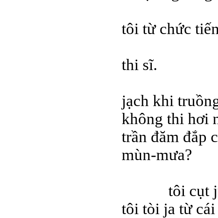
tôi từ chức tiến
thi sĩ.
jạch khi truồn
không thi hơi 
trần đăm đắp c
mùn-mưa?
tôi cụt jủn 
tôi tòi ja từ c