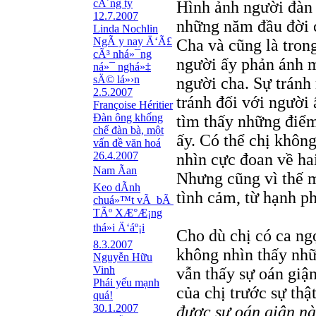
cÃ´ng ty
Hình ảnh người đàn 
12.7.2007
những năm đầu đời c
Linda Nochlin
NgÃ y nay Ä‘Ã£
Cha và cũng là tro
cÃ³ nhá»¯ng
người ấy phản ánh m
ná»¯ nghá»‡
sÄ© lá»›n
người cha. Sự tránh 
2.5.2007
tránh đối với người 
Françoise Héritier
Đàn ông khống
tìm thấy những điểm
chế đàn bà, một
ấy. Có thể chị khôn
vấn đề văn hoá
26.4.2007
nhìn cực đoan về hai
Nam Ãan
Nhưng cũng vì thế m
Keo dÃ­nh
tình cảm, từ hạnh p
chuá»™t vÃ bÃ
TÃº XÆ°Æ¡ng
thá»i Ä‘áº¡i
Cho dù chị có ca ngợ
8.3.2007
không nhìn thấy nhữ
Nguyễn Hữu
Vinh
vẫn thấy sự oán giậ
Phái yếu mạnh
của chị trước sự thậ
quá!
30.1.2007
được sự oán giận nà