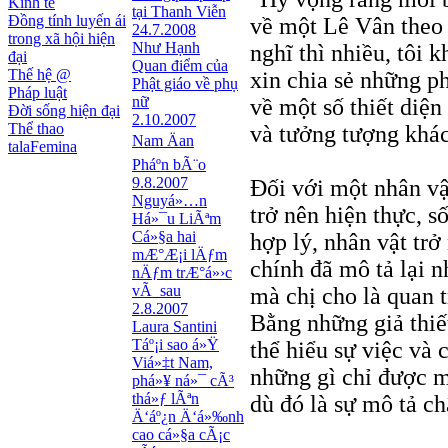
Kinh tế
tại Thanh Viễn
Đồng tính luyến ái
về một Lê Vân theo 
24.7.2008
trong xã hội hiện
Như Hạnh
nghĩ thì nhiều, tôi 
đại
Quan điểm của
Thế hệ @
xin chia sẻ những ph
Phật giáo về phụ
Pháp luật
nữ
về một số thiết diện
Đời sống hiện đại
2.10.2007
Thể thao
và tưởng tượng khác
Nam Äan
talaFemina
Pháº­n bÃ¨o
9.8.2007
Đối với một nhân vậ
Nguyá»…n
trở nên hiện thực, 
Há»¯u LiÃªm
Cá»§a hai
hợp lý, nhân vật trở
mÆ°Æ¡i lÄƒm
chính đã mô tả lại 
nÄƒm trÆ°á»›c
vÃ sau
mà chị cho là quan t
2.8.2007
Bằng những giả thiết
Laura Santini
Táº¡i sao á»Ÿ
thể hiểu sự việc và 
Viá»‡t Nam,
những gì chỉ được m
phá»¥ ná»¯ cÃ³
thá»ƒ lÃªn
dù đó là sự mô tả ch
Ä‘áº¿n Ä‘á»‰nh
cao cá»§a cÃ¡c