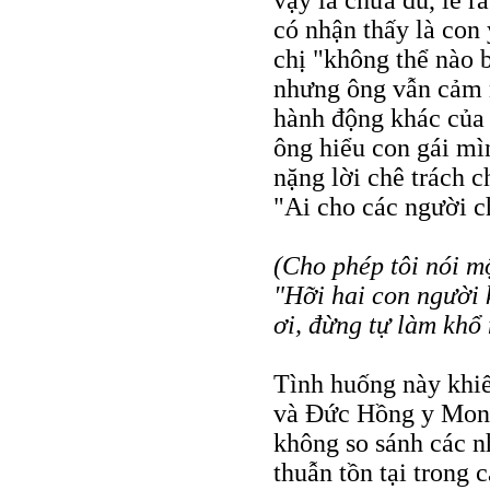
vậy là chưa đủ, lẽ r
có nhận thấy là con
chị "không thể nào 
nhưng ông vẫn cảm 
hành động khác của 
ông hiểu con gái mì
nặng lời chê trách c
"Ai cho các người c
(Cho phép tôi nói mộ
"Hỡi hai con người
ơi, đừng tự làm khổ
Tình huống này khiế
và Đức Hồng y Mon-t
không so sánh các n
thuẫn tồn tại trong 