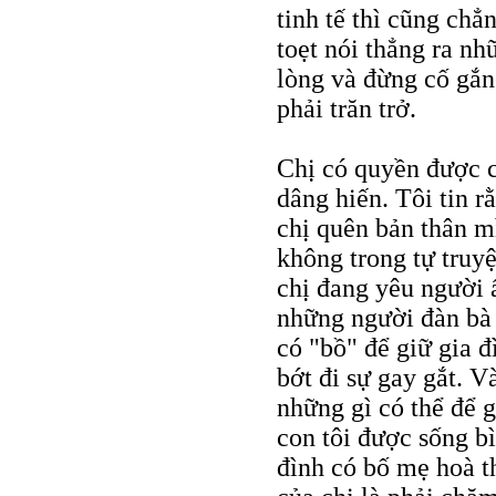
tinh tế thì cũng chẳ
toẹt nói thẳng ra nh
lòng và đừng cố gắn
phải trăn trở.
Chị có quyền được c
dâng hiến. Tôi tin r
chị quên bản thân m
không trong tự truy
chị đang yêu người ấ
những người đàn bà
có "bồ" để giữ gia đ
bớt đi sự gay gắt. V
những gì có thể để 
con tôi được sống b
đình có bố mẹ hoà t