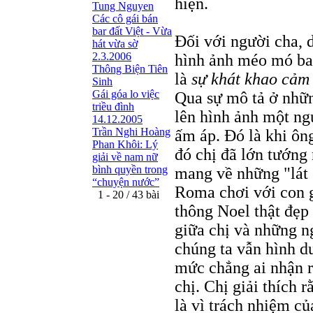
hiện.
Tung Nguyen
Các cô gái bán
bar đất Việt - Vừa
Đối với người cha, 
hát vừa sờ
2.3.2006
hình ảnh méo mó bao
Thông Biện Tiên
là
sự khát khao cảm
Sinh
Gái góa lo việc
Qua sự mô tả ở nhữn
triều đình
lên hình ảnh một ng
14.12.2005
Trần Nghi Hoàng
ấm áp. Đó là khi ông
Phan Khôi: Lý
đó chị đã lớn tướng 
giải về nam nữ
bình quyền trong
mang về những "lát 
“chuyện nước”
Roma chơi với con gá
1 - 20 / 43 bài
thông Noel thật đẹp
giữa chị và những ng
chúng ta vẫn hình du
mức chẳng ai nhận r
chị. Chị giải thích 
là vì trách nhiệm củ