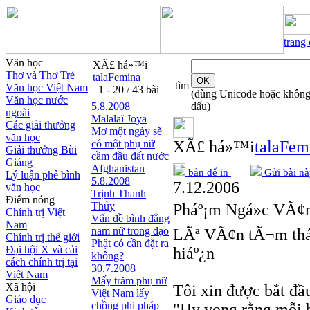
trang
Văn học
XÃ£ há»™i
Thơ và Thơ Trẻ
talaFemina
tìm
Văn học Việt Nam
1 - 20 / 43 bài
(dùng Unicode hoặc khôn
Văn học nước
5.8.2008
dấu)
ngoài
Malalaï Joya
Các giải thưởng
Mơ một ngày sẽ
văn học
có một phụ nữ
XÃ£ há»™i
talaFem
Giải thưởng Bùi
cầm đầu đất nước
Giáng
Afghanistan
bản để in
Gửi bài nà
Lý luận phê bình
5.8.2008
7.12.2006
văn học
Trịnh Thanh
Điểm nóng
Thủy
Pháº¡m Ngá»c VÃ¢
Chính trị Việt
Vấn đề bình đẳng
Nam
nam nữ trong đạo
LÃª VÃ¢n tÃ¬m tháº
Chính trị thế giới
Phật có cần đặt ra
Đại hội X và cải
hiáº¿n
không?
cách chính trị tại
30.7.2008
Việt Nam
Mấy trăm phụ nữ
Xã hội
Tôi xin được bắt đầ
Việt Nam lấy
Giáo dục
chồng phi pháp
"Hy vọng rằng mỗi b