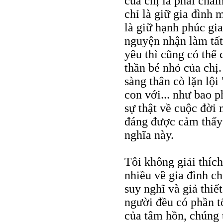
của chị là phải chăm
chỉ là giữ gia đình
là giữ hạnh phúc gia
nguyện nhận làm tất
yêu thì cũng có thể 
thần bé nhỏ của chị.
sàng thân cò lặn lộ
con với... như bao p
sự thật về cuộc đời
đáng được cảm thấy 
nghĩa này.
Tôi không giải thích
nhiều về gia đình ch
suy nghĩ và giả thiế
người đều có phần t
của tâm hồn, chúng t