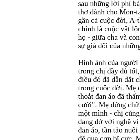
sau những lời phỉ b
thơ dành cho Mon-ta
gần cả cuộc đời, A-
chính là cuộc vật lộ
họ - giữa cha và con
sự giả dối của nhữn
Hình ảnh của người 
trong chị đầy đủ tốt,
điều đó đã dẫn dắt 
trong cuộc đời. Mẹ 
thoắt đan áo đã thấ
cười". Mẹ đứng chữ
một mình - chị cũn
dang dở với nghề vì 
đan áo, tần tảo nuôi
để qua cơn bĩ cực. 