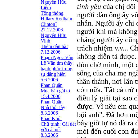
Nguyễn Hữu
tình yêu
của chị đối
Liêm
Tổng thống
người đàn ông ấy vô
Hillary Rodham
nhẫn. Người ấy chỉ 
Clinton?
27.12.2006
người khi mà không 
Nguyễn Hữu
chăng người ấy cũng
Vinh
Thèm đàn bà!
trách nhiệm v.v... C
7.12.2006
không diễn tả được.
Phạm Ngọc Vân
Lê Vân tìm thấy
đón chờ mình, một c
hạnh phúc trong
sống của cha mẹ ngà
sự dâng hiến
5.6.2006
thần thánh, nơi lẩn 
Phan Quân
còn nữa. Tất cả trở 
Mua bán gái tơ
15.4.2006
điều lý giải tại sao
Phan Quân
được. Vì nếu em qua
Nhà thổ Tây
8.3.2006
bội anh". Đã hơn một
Phan Khôi
bây giờ tự nó đã ra 
Chữ trinh: Cái tiết
với cái nết
mỏi đến cuối con đư
8.3.2006