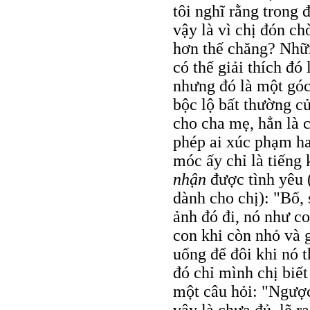
tôi nghĩ rằng trong 
vậy là vì chị đón ch
hơn thế chăng? Nhữn
có thể giải thích đó
nhưng đó là một góc 
bộc lộ bất thường c
cho cha mẹ, hẳn là 
phép ai xúc phạm ha
móc ấy chỉ là tiếng 
nhận
được tình yêu 
dành cho chị): "Bố,
ảnh đó đi, nó như c
con khi còn nhỏ và 
uống để đôi khi nó 
đó chỉ mình chị biết
một câu hỏi: "Ngược