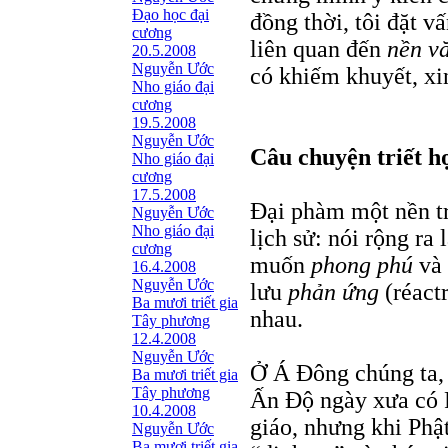
Ðạo học đại
đồng thời, tôi đặt v
cương
liên quan đến
nền v
20.5.2008
Nguyễn Ước
có khiếm khuyết, xi
Nho giáo đại
cương
19.5.2008
Nguyễn Ước
Câu chuyện triết họ
Nho giáo đại
cương
17.5.2008
Đại phàm một nền tr
Nguyễn Ước
Nho giáo đại
lịch sử: nói rộng r
cương
muốn
phong phú
và
16.4.2008
Nguyễn Ước
lưu
phản ứng
(réact
Ba mươi triết gia
nhau.
Tây phương
12.4.2008
Nguyễn Ước
Ở Á Đông chúng ta,
Ba mươi triết gia
Tây phương
Ấn Độ ngày xưa có 
10.4.2008
giáo, nhưng khi Phật
Nguyễn Ước
Ba mươi triết gia