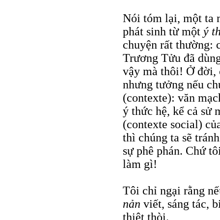
Nói tóm lại, một ta
phát sinh từ một
ý t
chuyện rất thường: 
Trương Tửu đã dùng
vậy mà thôi! Ở đời, 
nhưng tưởng nếu ch
(contexte): văn mạc
ý thức hệ, kể cả sử 
(contexte social) củ
thì chúng ta sẽ trá
sự phê phán. Chứ tô
làm gì!
Tôi chỉ ngại rằng nế
nản
viết, sáng tác,
thiệt thòi.