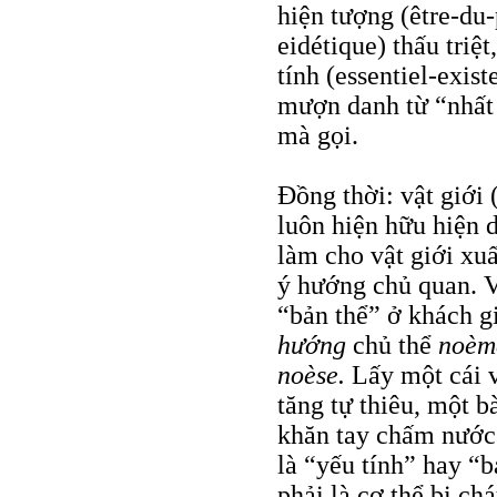
hiện tượng (être-du-
eidétique) thấu triệ
tính (essentiel-exist
mượn danh từ “nhất
mà gọi.
Đồng thời: vật giới
luôn hiện hữu hiện d
làm cho vật giới xuấ
ý hướng chủ quan. Vậ
“bản thể” ở khách gi
hướng
chủ thể
noèm
noèse.
Lấy một cái 
tăng tự thiêu, một b
khăn tay chấm nước
là “yếu tính” hay “
phải là cơ thể bị ch