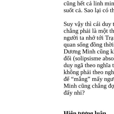
cũng hết cả linh min
suốt cả. Sao lại có t
Suy vậy thì cái du
chẳng phải là một 
người ta nhớ tới Tr
quan sống đồng thời
Dương Minh cũng khô
đối (solipsisme abs
duy ngã theo nghĩa 
không phải theo ng
để “mắng” mấy ngườ
Minh cũng chẳng đợi
đấy nhỉ?
Hiện tượng luận