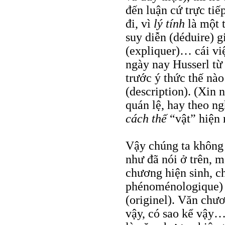
đến luận cứ trực ti
đi, vì
lý tính
là một 
suy diễn (déduire) gi
(expliquer)… cái vi
ngày nay Husserl từ 
trước ý thức thế nào
(description). (Xin 
quán lệ, hay theo n
cách thế
“vật” hiện 
Vậy chúng ta không 
như đã nói ở trên, 
chương hiện sinh, c
phénoménologique) h
(originel). Văn chươ
vậy, có sao kể vậy…