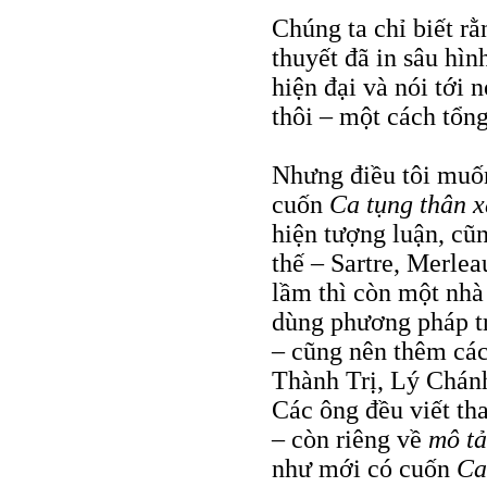
Chúng ta chỉ biết rằ
thuyết đã in sâu hìn
hiện đại và nói tới 
thôi – một cách tổng
Nhưng điều tôi muố
cuốn
Ca tụng thân 
hiện tượng luận, cũ
thế – Sartre, Merle
lầm thì còn một nhà
dùng phương pháp tri
– cũng nên thêm cá
Thành Trị, Lý Chán
Các ông đều viết th
– còn riêng về
mô t
như mới có cuốn
Ca