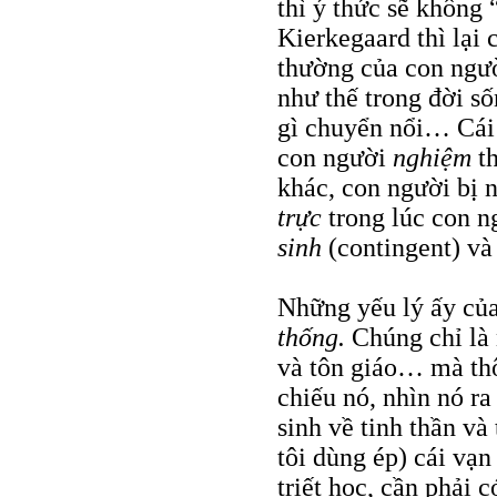
thì ý thức sẽ không
Kierkegaard thì lại
thường của con ngườ
như thế trong đời s
gì chuyển nổi… Cái 
con người
nghiệm
t
khác, con người bị
trực
trong lúc con n
sinh
(contingent) v
Những yếu lý ấy củ
thống.
Chúng chỉ là 
và tôn giáo… mà thô
chiếu nó, nhìn nó r
sinh về tinh thần v
tôi dùng ép) cái vạ
triết học, cần phải 