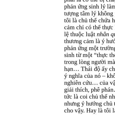
phản ứng sinh lý là
tượng tâm lý không p
tôi là chủ thể chứa 
cảm chỉ có thể thực
lệ thuộc luật
nhân qu
thương cảm là ý hướ
phản ứng một trường
sinh từ một “thực th
trong lòng người m
hạn… Thái độ ấy chỉ 
ý nghĩa của nó – khô
nghiên cứu… của vật
giải thích, phê phán
tức là coi chủ thể 
nhưng ý hướng chủ t
cho vậy. Hay là tôi 