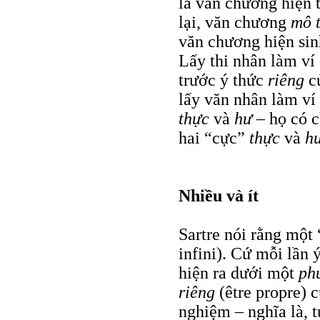
là văn chương hiện 
lại, văn chương
mô 
văn chương hiện sin
Lấy thi nhân làm ví
trước ý thức
riêng
c
lấy văn nhân làm ví 
thực
và
hư –
họ có c
hai “cực”
thực
và
h
Nhiều và ít
Sartre nói rằng một 
infini). Cứ mỗi lần
hiện ra dưới một
ph
riêng
(être propre)
nghiệm – nghĩa là, 