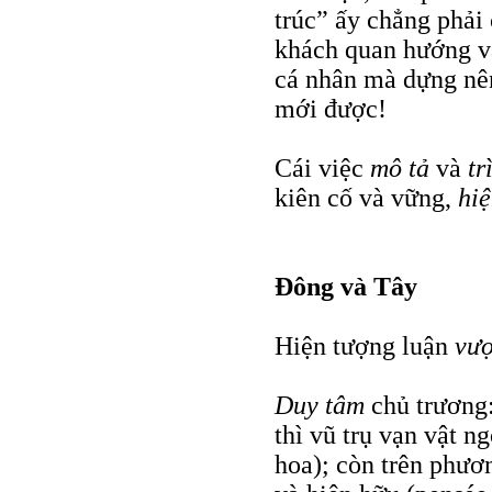
trúc” ấy chẳng phải
khách quan hướng và
cá nhân mà dựng nên
mới được!
Cái việc
mô tả
và
tr
kiên cố và vững,
hi
Đông và Tây
Hiện tượng luận
vư
Duy tâm
chủ trương
thì vũ trụ vạn vật ng
hoa); còn trên phươ