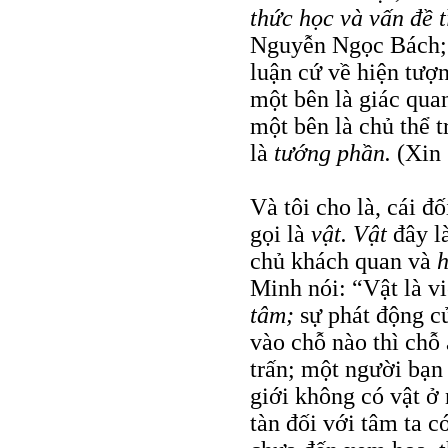
thức học và vấn đề 
Nguyễn Ngọc Bách; t
luận cứ về hiện tượ
một bên là giác qua
một bên là chủ thể t
là
tướng phần.
(Xin 
Và tôi cho là, cái 
gọi là
vật. Vật
đây l
chủ khách quan và
Minh nói: “Vật là vi
tâm;
sự phát động c
vào chỗ nào thì chỗ
trấn; một người bạn
giới không có vật ở 
tàn đối với tâm ta c