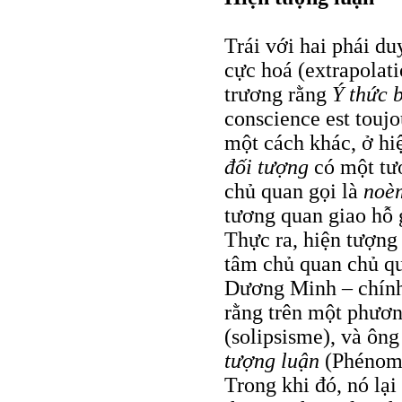
Trái với hai phái du
cực hoá (extrapolati
trương rằng
Ý thức b
conscience est toujo
một cách khác, ở hi
đối tượng
có một tư
chủ quan gọi là
noè
tương quan giao hỗ 
Thực ra, hiện tượng
tâm chủ quan chủ q
Dương Minh – chính
rằng trên một phươn
(solipsisme), và ông
tượng luận
(Phénomé
Trong khi đó, nó lạ