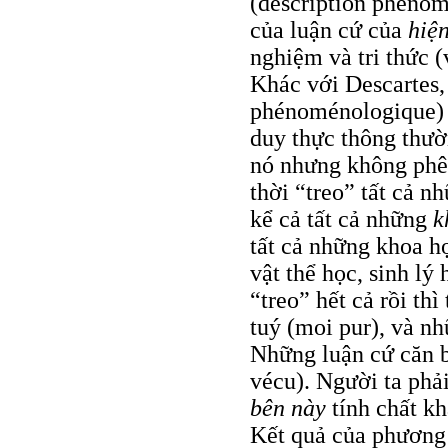
(description phénom
của luận cứ của
hiệ
nghiệm và tri thức (
Khác với Descartes,
phénoménologique) t
duy thực thông thườ
nó nhưng không phê 
thời “treo” tất cả n
kể cả tất cả những
k
tất cả những khoa h
vật thể học, sinh l
“treo” hết cả rồi thì
tuý (moi pur), và nh
Những luận cứ căn b
vécu). Người ta phả
bên này
tính chất k
Kết quả của phương 