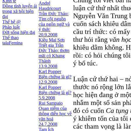
Chúng tôi viết bài nà
Kinh tế
André
Đồng tính luyến ái
luận cứ thứ nhất th
Haudricourt
trong xã hội hiện
Trần Đức Thảo:
Nguyễn Văn Trung b
đại
Tìm cội nguồn
Thế hệ @
cuốn sách khiêu dâm
của ngôn ngữ và
Pháp luật
ý thức
cầu trí thức: có mấy
Đời sống hiện đại
20.9.2008
Thể thao
thư hỏi rằng
văn học
Kiều Mai Sơn
talaFemina
Triết gia Trần
khiêu dâm không. Hẳ
Ðức Thảo: thơm
rồi: có hỏi chúng tô
mãi cỏ Khang
Thành
ý bổ túc.
13.9.2008
Karl Popper
Biện chứng là gì?
Luận cứ thứ hai – nó
12.9.2008
thước nó rộng lớn l
Karl Popper
Biện chứng là gì?
học hiện đang ở một
5.9.2008
nhắm một số sản phẩ
Rui Sampaio
Quan niệm của
đó có cuốn
Ca tụng 
thông diễn học về
ý khiêm tốn của tôi 
văn hoá
24.7.2008
các tham vọng là làm
Tam Ích