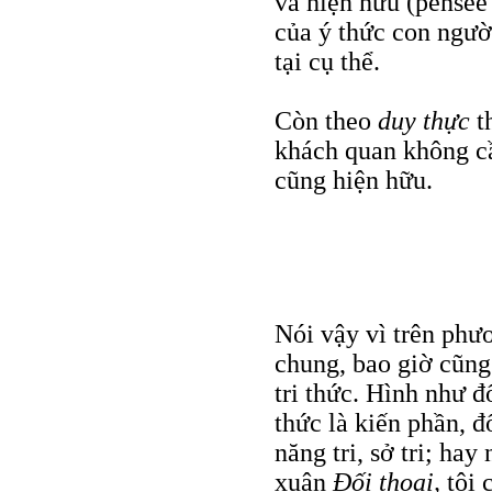
và hiện hữu (pensée 
của ý thức con ngườ
tại cụ thể.
Còn theo
duy thực
t
khách quan không cầ
cũng hiện hữu.
Nói vậy vì trên phư
chung, bao giờ cũng
tri thức. Hình như đố
thức là kiến phần, đ
năng tri, sở tri; ha
xuân
Đối thoại,
tôi 