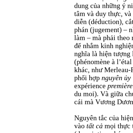
dung của những ý ni
tâm và duy thực, và
diễn (déduction), cắt
phán (jugement) – n
làm – mà phải theo 
để nhắm kinh nghiệm
nghĩa là hiện tượng 
(phénomène à l’étal 
khác, như Merleau-
phối hợp
nguyên ủy
expérience
première
du moi). Và giữa chủ
cái mà Vương Dương 
Nguyên tắc của hiện
vào
tất cả
mọi thực 