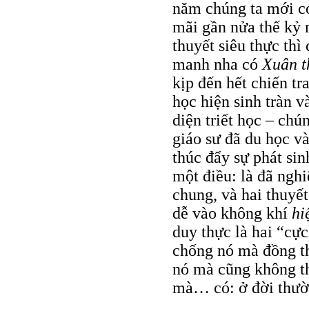
năm chúng ta mới c
mãi gần nửa thế kỷ
thuyết siêu thực thì
manh nha có
Xuân t
kịp đến hết chiến t
học hiện sinh tràn
diện triết học – ch
giáo sư đã du học và
thúc đẩy sự phát si
một điều: là đã nghi
chung, và hai thuyết
dễ vào không khí
hi
duy thực là hai “cự
chống nó mà đồng t
nó mà cũng không th
mà… có: ở đời thườ