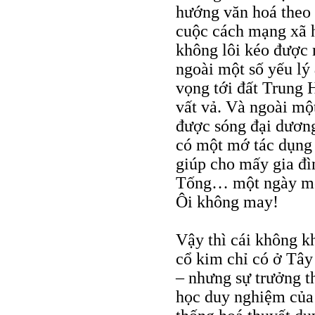
hướng văn hoá theo 
cuộc cách mạng xã hộ
không lôi kéo được
ngoài một số yếu lý
vọng tới đất Trung 
vất vả. Và ngoài mộ
được sóng đại dương
có một mớ tác dụn
giúp cho mấy gia đì
Tống… một ngày một
Ôi không may!
Vậy thì cái không k
cổ kim chỉ có ở Tây
– nhưng sự trưởng th
học duy nghiệm của