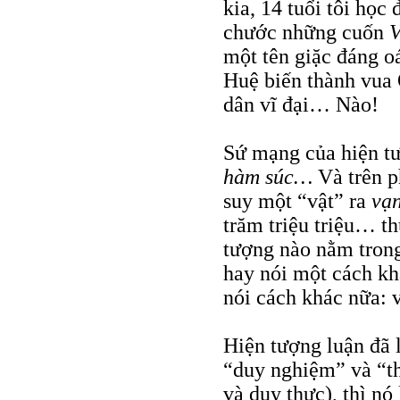
kia, 14 tuổi tôi học
chước những cuốn
V
một tên giặc đáng o
Huệ biến thành vua
dân vĩ đại… Nào!
Sứ mạng của hiện tư
hàm súc…
Và trên p
suy một “vật” ra
vạn
trăm triệu triệu… th
tượng nào nằm trong
hay nói một cách khá
nói cách khác nữa:
Hiện tượng luận đã 
“duy nghiệm” và “t
và duy thực), thì nó