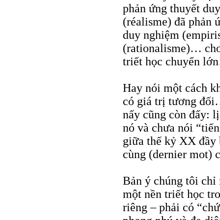
phản ứng thuyết duy 
(réalisme) đã phản ứ
duy nghiệm (empiris
(rationalisme)… cho
triết học chuyển lớn
Hay nói một cách khá
có giá trị tương đố
nấy cũng còn đấy: l
nó và chưa nói “tiế
giữa thế kỷ XX đầy b
cùng (dernier mot) 
Bản ý chúng tôi chỉ 
một nền triết học tr
riêng – phải có “ch