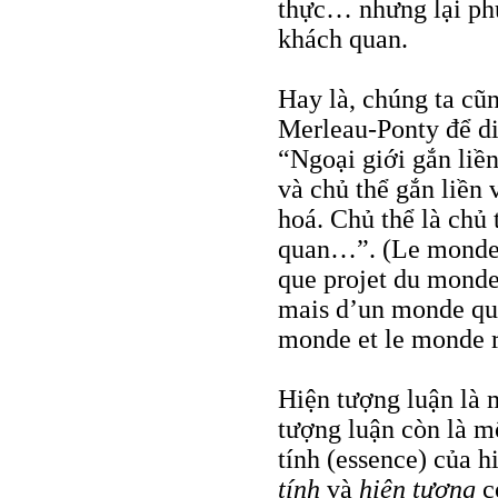
thực… nhưng lại ph
khách quan.
Hay là, chúng ta cũn
Merleau-Ponty để di
“Ngoại giới gắn liền
và chủ thể gắn liền 
hoá. Chủ thể là chủ 
quan…”. (Le monde e
que projet du monde 
mais d’un monde qu’i
monde et le monde re
Hiện tượng luận là 
tượng luận còn là m
tính (essence) của 
tính
và
hiện tượng
c