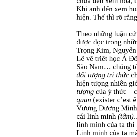
chưa đến xem hoa, t
Khi anh đến xem hoa
hiện. Thế thì rõ rằ
Theo những luận cứ
được đọc trong nhữn
Trọng Kim, Nguyễn
Lê về triết học Á Đ
Sào Nam… chúng tôi
đối tượng tri thức
c
hiện tượng nhiên gi
tượng
của ý thức – 
quan
(exister c’est 
Vương Dương Minh cò
cái linh minh
(tâm
linh minh của ta thì
Linh minh của ta mà 