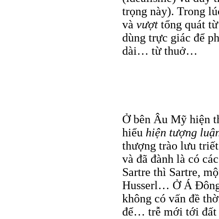
trọng này). Trong lú
và
vượt
tổng quát t
dùng trực giác để p
dài… từ thuở…
Ở bên Âu Mỹ hiện th
hiểu
hiện tượng luậ
thượng trào lưu tri
và đã đành là có các
Sartre thì Sartre, m
Husserl… Ở Á Đông 
không có vấn đề thờ
để… trễ mới tới đất