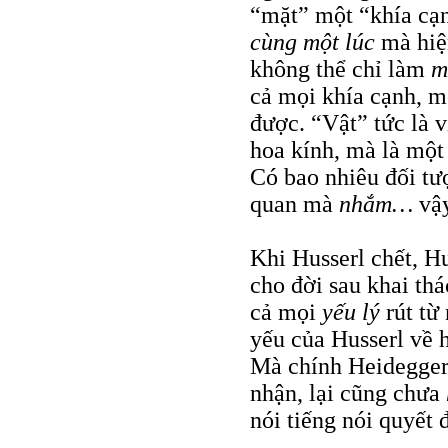
“mặt” một “khía cạ
cùng một lúc
mà hiện
không thể chỉ làm
m
cả mọi khía cạnh, 
được. “Vật” tức là v
hoa kính, mà là một
Có bao nhiêu đối tư
quan mà
nhắm…
vậ
Khi Husserl chết, Hu
cho đời sau khai thá
cả mọi
yếu lý
rút t
yếu của Husserl về h
Mà chính Heidegger 
nhận, lại cũng chưa
nói tiếng nói quyết