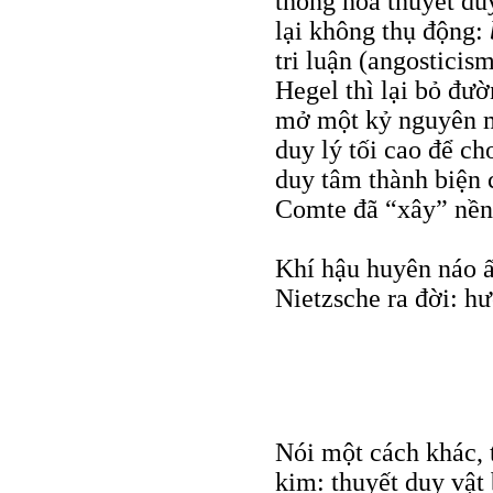
thống hoá thuyết du
lại không thụ động:
tri luận (angosticis
Hegel thì lại bỏ đườ
mở một kỷ nguyên m
duy lý tối cao để c
duy tâm thành biện 
Comte đã “xây” nền
Khí hậu huyên náo 
Nietzsche ra đời: h
Nói một cách khác, t
kim: thuyết duy vật