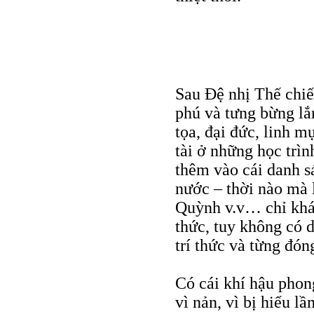
Sau Đệ nhị Thế chiến
phú và tưng bừng lắ
tọa, đại đức, linh 
tài ở những học trìn
thêm vào cái danh sá
nước – thời nào mà
Quỳnh v.v… chỉ khác
thức, tuy không có d
trí thức và từng đó
Có cái khí hậu phon
vì nản, vì bị hiểu l