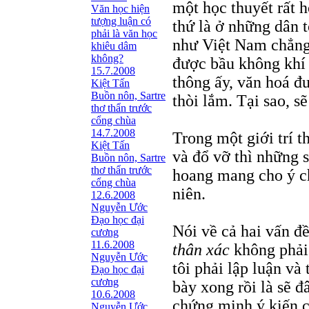
một học thuyết rất h
Văn học hiện
tượng luận có
thứ là ở những dân
phải là văn học
như Việt Nam chẳng
khiêu dâm
không?
được bầu không khí 
15.7.2008
thông ấy, văn hoá đ
Kiệt Tấn
Buồn nôn, Sartre
thòi lắm. Tại sao, sẽ
thơ thẩn trước
cổng chùa
14.7.2008
Trong một giới trí 
Kiệt Tấn
và đổ vỡ thì những 
Buồn nôn, Sartre
thơ thẩn trước
hoang mang cho ý chí
cổng chùa
niên.
12.6.2008
Nguyễn Ước
Ðạo học đại
Nói về cả hai vấn đề
cương
11.6.2008
thân xác
không phải
Nguyễn Ước
tôi phải lập luận và
Ðạo học đại
cương
bày xong rồi là sẽ đâ
10.6.2008
chứng minh ý kiến c
Nguyễn Ước