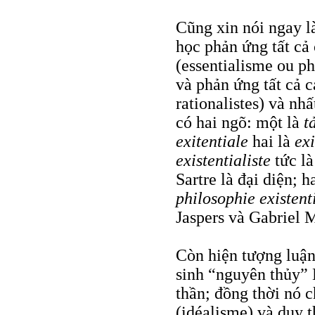
Cũng xin nói ngay là
học phản ứng tất cả
(essentialisme ou ph
và phản ứng tất cả c
rationalistes) và nh
có hai ngõ: một là
t
exitentiale
hai là
ex
existentialiste
tức l
Sartre là đại diện; h
philosophie existent
Jaspers và Gabriel 
Còn hiện tượng luận 
sinh “nguyên thủy” 
thần; đồng thời nó 
(idéalisme) và duy 