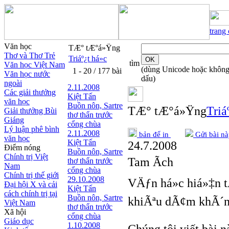
trang
Văn học
TÆ° tÆ°á»Ÿng
Thơ và Thơ Trẻ
Triáº¿t há»c
tìm
Văn học Việt Nam
(dùng Unicode hoặc khôn
1 - 20 / 177 bài
Văn học nước
dấu)
ngoài
2.11.2008
Các giải thưởng
Kiệt Tấn
văn học
Buồn nôn, Sartre
TÆ° tÆ°á»Ÿng
Triá
Giải thưởng Bùi
thơ thẩn trước
Giáng
cổng chùa
Lý luận phê bình
2.11.2008
bản để in
Gửi bài nà
văn học
Kiệt Tấn
24.7.2008
Điểm nóng
Buồn nôn, Sartre
Chính trị Việt
Tam Ãch
thơ thẩn trước
Nam
cổng chùa
Chính trị thế giới
29.10.2008
VÄƒn há»c hiá»‡n t
Đại hội X và cải
Kiệt Tấn
cách chính trị tại
Buồn nôn, Sartre
khiÃªu dÃ¢m khÃ´
Việt Nam
thơ thẩn trước
Xã hội
cổng chùa
Giáo dục
1.10.2008