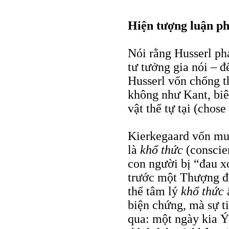
Hiện tượng luận ph
Nói rằng Husserl ph
tư tưởng gia nói – đ
Husserl vốn chống th
không như Kant, biê
vật thể tự tại (chose 
Kierkegaard vốn muố
là
khổ thức
(conscie
con người bị “đau x
trước một Thượng đế
thể tâm lý
khổ thức
biện chứng, mà sự ti
qua: một ngày kia Ý