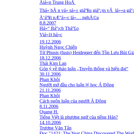
Äiá»n Trung HoÃ
Thá»­ bÃ n vá» sá»± giáº¥u giáº¿m vÃ lá»«a gáº
Ä‘áº¥t nÆ°á»›c lá»… nghÄ©a
8.8.2007
Há»“ Báº¡ch Tháº£o
Viá»‡t há»c
19.12.2006
Huỳnh Ngọc Chiến
Từ Phusis (
fusis
) Heidegger đến Tồn Lưu Bùi Gi
18.12.2006
Thái Kim Lan
Góp ý về thảo luận „Truyền thống và hiện đại“
30.11.2006
Phan Khôi
Người mở đầu cho luận lý học Á Đông
21.11.2006
Phan Khôi
Cách ngôn luận của người Á Đông
8.11.2006
Quang H.
Tiếng Việt là phương ngữ của tiếng Hán?
14.10.2006
Trương Văn Tân
Đọc "1421: The Year China Discovered The Wor