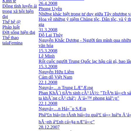
Kinh tế
26.4.2008
Đồng tính luyến ái
Phong Uyên
trong xã hội hiện
Những khác biệt trong tư duy giữa Tây phương v
đại
Hoa về những ý niệm Chủng tộc, Dân tộc, và ý 
Thế hệ @
gia
Pháp luật
31.3.2008
Đời sống hiện đại
Đỗ Lai Thúy
Thể thao
Nguyễn Khắc Dương - Người tìm mình qua nhữn
talaFemina
văn hóa
15.3.2008
Lê Minh
Rốt cuộc người Trung Quốc lạc hậu cái gì, bao lâu
15.3.2008
Nguyễn Hữu Liêm
Cám dỗ Việt Nam
22.1.2008
Nguyá»…n Trung LÆ°Æ¡ng
Phan KhÃ´i tiÃªn sinh cÃ³ lÃ½: "TrÃªn lá»‹ch sá
ta khÃ´ng cÃ³ cháº¿ Ä‘á»™ phong kiáº¿n"
22.1.2008
Nguyá»…n Há»¯u SÆ¡n
Pháº£n biá»‡n tÃ­nh hiá»‡u quáº£ tá»« luáº­n Ä‘á
hÃ¬nh áº£nh cá»§a nÆ°á»›c"
28.12.2007