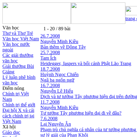
trang
Văn học
1 - 20 / 89 bài
Thơ và Thơ Trẻ
26.7.2008
Văn học Việt Nam
Nguyễn Minh Kiều
Văn học nước
Bàn thêm về Đông Tây
ngoài
25.7.2008
Các giải thưởng
Tam Ích
văn học
Heidegger, Jaspers và bối cảnh Phật Lão Trang
Giải thưởng Bùi
18.7.2008
Giáng
Huỳnh Ngọc Chiến
Lý luận phê bình
Ngã ba ngôn ngữ
văn học
16.7.2008
Điểm nóng
Nguyễn Lê Hiếu
Chính trị Việt
Dịch và tư tưởng Tây phương hiện đại trên đường
Nam
11.7.2008
Chính trị thế giới
Nguyễn Minh Kiều
Đại hội X và cải
Tư tưởng Tây phương hiện đại đi về đâu?
cách chính trị tại
7.6.2008
Việt Nam
Lại Nguyên Ân
Xã hội
Phạm trù chủ nghĩa cá nhân của tư tưởng phương
Giáo dục
sự lý giải của Phan Khôi