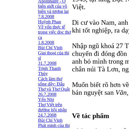
Apollinaire - Ở
Việt.
biên giới của vô
biên và tương lai
7.8.2008
Di cư vào Nam, anh
Huỳnh Phan
Về vốn thực tế
khi tốt nghiệp, ra d
trong việc đọc thơ
ca
1.8.2008
Nhập ngũ khoá 27 T
Bùi Chí Vinh
chuyển đi đóng đồn 
Giai thoại của thi
sĩ
anh bỏ mình trong m
31.7.2008
chân núi Tà Lơn, ng
Trịnh Thanh
Thủy
Cách làm thơ
Muốn biết rõ hơn về 
sống dậy: Đấu
Thơ và Thơ Quật
bán nguyệt san
Văn
26.7.2008
Yến Nhi
Thơ Việt trên
đường hội nhập
Về tác phẩm
24.7.2008
Bùi Chí Vinh
Phát minh của thi