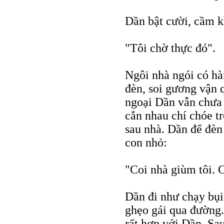
Dần bật cười, cầm k
"Tôi chờ thực đó".
Ngôi nhà ngói có hà
đèn, soi gương vận 
ngoại Dần vẫn chưa 
cắn nhau chí chóe t
sau nhà. Dần để đèn
con nhỏ:
"Coi nhà giùm tôi. C
Dần đi như chạy bụi
ghẹo gái qua đường.
rất hợp với Dần. Sa