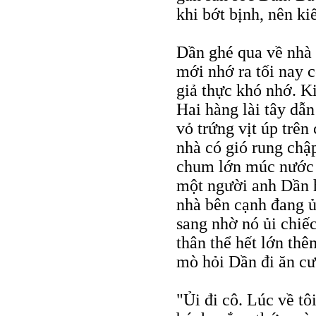
khi bớt bịnh, nên k
Dần ghé qua về nhà 
mới nhớ ra tối nay c
giả thực khó nhớ. K
Hai hàng lài tây dẫ
vỏ trứng vịt úp trên
nhà có gió rung chậ
chum lớn múc nước 
một người anh Dần h
nhà bên cạnh đang ủ
sang nhờ nó ủi chiế
thân thể hết lớn th
mò hỏi Dần đi ăn cư
"Ủi đi cô. Lúc về tô