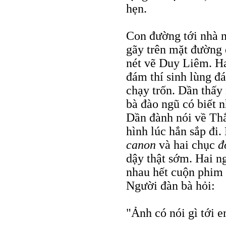
hẹn.
Con đường tới nhà 
gãy trên mặt đường 
nét vẽ Duy Liêm. H
đám thí sinh lùng đ
chạy trốn. Dần thấy
bà đào ngũ có biết n
Dần đành nói về Thắ
hình lúc hắn sắp đi.
canon
và hai chục
đ
dậy thật sớm. Hai n
nhau hết cuộn phim
Người đàn bà hỏi:
"Ảnh có nói gì tới 