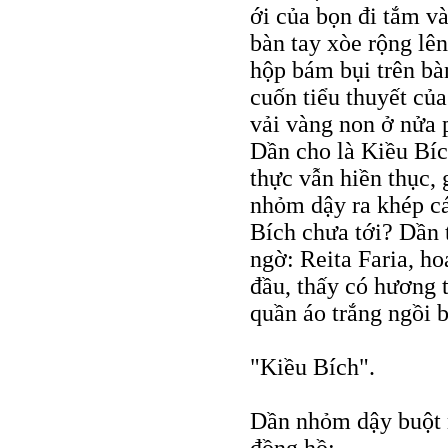
ới của bọn đi tắm v
bàn tay xòe rộng lê
hộp bám bụi trên bà
cuốn tiểu thuyết c
vải vàng non ở nửa 
Dần cho là Kiều Bí
thực vẫn hiền thục,
nhỏm dậy ra khép c
Bích chưa tới? Dần 
ngờ: Reita Faria, h
đầu, thấy có hương 
quần áo trắng ngồi 
"Kiều Bích".
Dần nhỏm dậy buột m