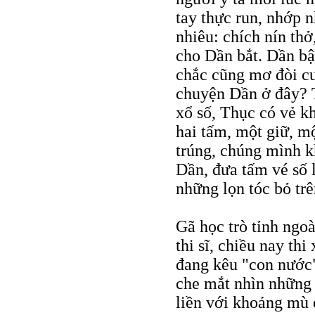
tay thực run, nhớp 
nhiêu: chích nín thở
cho Dần bắt. Dần bậ
chắc cũng mơ đòi cư
chuyện Dần ở đây? 
xổ số, Thục có vẻ k
hai tấm, một giữ, m
trúng, chúng mình k
Dần, đưa tấm vé số 
những lọn tóc bỏ trê
Gã học trò tỉnh ngo
thi sĩ, chiều nay th
đang kêu "con nước"
che mắt nhìn những 
liền với khoảng mù