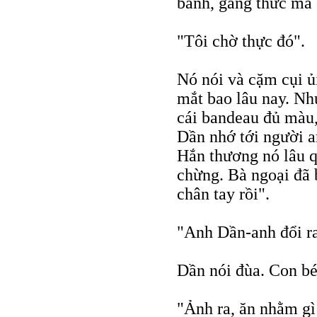
bánh, gắng thức mà 
"Tôi chờ thực đó".
Nó nói và cặm cụi ủ
mắt bao lâu nay. Nh
cái bandeau đủ màu,
Dần nhớ tới người a
Hắn thương nó lâu q
chừng. Bà ngoại đã 
chân tay rồi".
"Anh Dần-anh đổi ra
Dần nói đùa. Con b
"Ảnh ra, ăn nhằm gì 