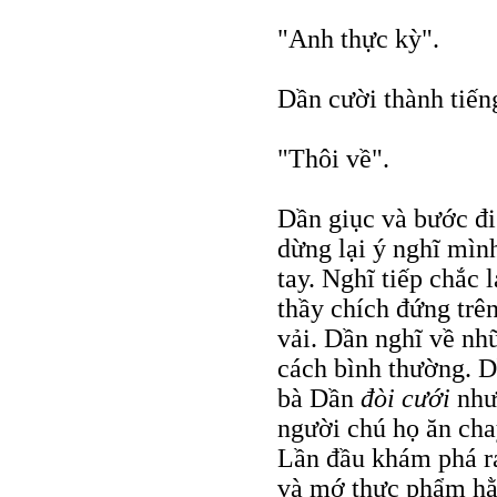
"Anh thực kỳ".
Dần cười thành tiến
"Thôi về".
Dần giục và bước đi
dừng lại ý nghĩ mìn
tay. Nghĩ tiếp chắc 
thầy chích đứng trê
vải. Dần nghĩ về nh
cách bình thường. D
bà Dần
đòi cưới
như
người chú họ ăn chay
Lần đầu khám phá ra
và mớ thực phẩm hằ