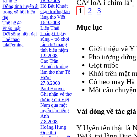
18.9.2008
Kinh tế
CÃ³ loÃ i chim láº¡
Hồ Bất Khuất
Đồng tính luyến ái
1
2
3
Gặp trưởng lão
trong xã hội hiện
làng thơ Việt
đại
16.9.2008
Thế hệ @
Mục lục
Liêu Thái
Pháp luật
Tháng tư gãy
Đời sống hiện đại
súng – trò chơi
Thể thao
ráp chữ mang
talaFemina
Giới thiệu về Y
tính biểu niệm
1.9.2008
Pho tượng đứng
Cao Trần
Giọt nước
Ai biểu không
làm thơ như Tố
Khói trên mặt 
Hữu!
Có heo may Hà
27.8.2008
Paul Hoover
Một câu chuyện 
Ghi nhận về thơ
đương đại Việt
Nam qua một
Vài dòng về tác giả
tuyển tập tiếng
Anh
7.8.2008
Y Uyên tên thật là 
Hoàng Hưng
Đọc thơ
1943, tại làng Dục 