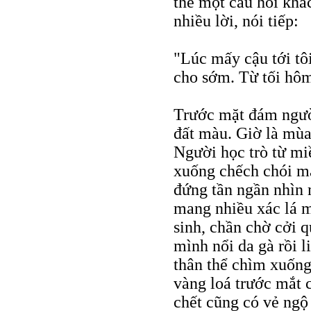
thế một câu hỏi khá
nhiều lời, nói tiếp:
"Lúc mấy cậu tới tôi
cho sớm. Từ tối hôm
Trước mặt đám ngườ
đất màu. Giờ là mùa
Người học trò từ mi
xuống chếch chói m
đứng tần ngần nhìn
mang nhiều xác lá m
sinh, chần chờ cởi 
mình nổi da gà rồi l
thân thể chìm xuốn
vàng loá trước mắt 
chết cũng có vẻ ngộ