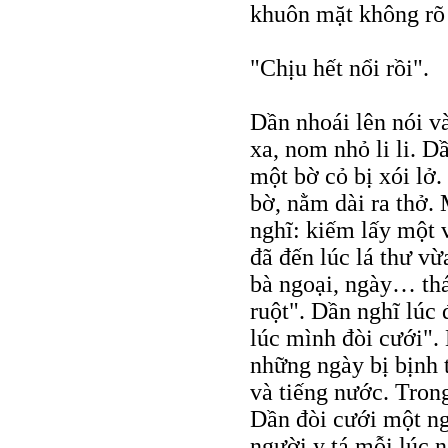
khuôn mặt không rõ 
"Chịu hết nổi rồi".
Dần nhoái lên nói v
xa, nom nhỏ li li. D
một bờ cỏ bị xói lở
bờ, nằm dài ra thở.
nghĩ: kiếm lấy một 
đã đến lúc lá thư v
bà ngoại, ngày… thá
ruột". Dần nghĩ lúc
lúc mình đòi cưới".
những ngày bị bịnh t
và tiếng nước. Tron
Dần đòi cưới một ng
người y tá mỗi lúc n