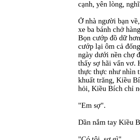
cạnh, yên lòng, ngh
Ở nhà người bạn về,
xe ba bánh chở hàng 
Bọn cướp đồ dữ hơn 
cướp lại ôm cả đống
ngày dưới nền chợ đ
thấy sợ hãi vẩn vơ.
thực thực như nhìn 
khuất trăng, Kiều B
hỏi, Kiều Bích chỉ n
"Em sợ".
Dần nắm tay Kiều B
"Có tôi, sợ gì".