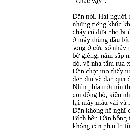
"Chắc vậy".
Dần nói. Hai người đ
những tiếng khúc k
cháy có đứa nhỏ bị 
ở mấy thùng dầu bít
song ở cửa sổ nhảy 
bờ giếng, nằm sấp m
đó, về nhà tắm rửa 
Dần chợt mơ thấy nó
đen đủi và đảo qua 
Nhìn phía trời nín 
coi đồng hồ, kiên nh
lại mấy mẫu vải và 
Dần không hề nghĩ 
Bích bên Dần bỗng t
không cần phải lo t