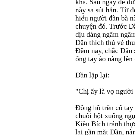
khá. Sau ngày đẻ đứ
này sa sút hẳn. Từ đ
hiểu người đàn bà n
chuyện đó. Trước Dần
dịu dàng ngấm ngầm
Dần thích thú vẻ th
Đêm nay, chắc Dần s
ống tay áo nàng lên 
Dần lặp lại:
"Chị ấy là vợ người 
Đồng hồ trên cổ tay
chuỗi hột xuống ngự
Kiều Bích tránh thự
lại gần mặt Dần, nàn