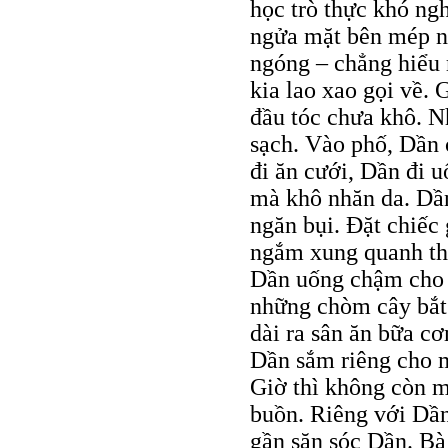
học trò thực khó ng
ngửa mặt bên mép 
ngóng – chẳng hiểu 
kia lao xao gọi về. 
đầu tóc chưa khô. N
sạch. Vào phố, Dần 
đi ăn cưới, Dần đi 
mà khô nhăn da. Dầ
ngăn bụi. Đặt chiếc 
ngắm xung quanh th
Dần uống chậm cho t
những chòm cây bắt 
dài ra sân ăn bữa c
Dần sắm riêng cho m
Giờ thì không còn 
buồn. Riêng với Dần
gần săn sóc Dần. Bà