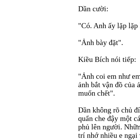
Dần cười:
"Có. Anh ấy lặp lặp 
"Ảnh bày đặt".
Kiều Bích nói tiếp:
"Ảnh coi em như em 
ảnh bắt vận đồ của 
muốn chết".
Dần không rõ chủ đí
quẩn che đậy một c
phủ lên người. Nhữn
trí nhớ nhiều e ngại