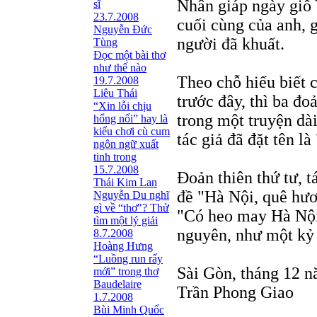
Nhân giáp ngày giỗ 
sĩ
23.7.2008
cuối cùng của anh, 
Nguyễn Đức
người đã khuất.
Tùng
Ðọc một bài thơ
như thế nào
Theo chỗ hiểu biết 
19.7.2008
Liêu Thái
trước đây, thì ba đo
“Xin lỗi chịu
trong một truyện dài
hổng nổi” hay là
kiểu chơi cù cum
tác giả đã đặt tên là
ngôn ngữ xuất
tinh trong
15.7.2008
Đoản thiên thứ tư, t
Thái Kim Lan
đề "Hà Nội, quê hươ
Nguyễn Du nghĩ
gì về “thơ"? Thử
"Có heo may Hà Nội"
tìm một lý giải
nguyên, như một kỷ
8.7.2008
Hoàng Hưng
“Luồng run rẩy
Sài Gòn, tháng 12 
mới” trong thơ
Baudelaire
Trần Phong Giao
1.7.2008
Bùi Minh Quốc