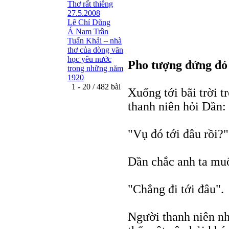
Thơ rất thiêng
27.5.2008
Lê Chí Dũng
Á Nam Trần
Tuấn Khải – nhà
thơ của dòng văn
học yêu nước
Pho tượng đứng đó
trong những năm
1920
1 - 20 / 482 bài
Xuống tới bãi trời 
thanh niên hỏi Dần:
"Vụ đó tới đâu rồi?"
Dần chắc anh ta mu
"Chẳng đi tới đâu".
Người thanh niên nh