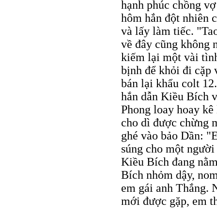
hạnh phúc chồng vợ
hôm hắn đột nhiên c
và lấy làm tiếc. "T
về đây cũng không n
kiếm lại một vài tìn
bịnh để khỏi đi cặp
bán lại khẩu colt 12
hắn dẫn Kiều Bích 
Phong loay hoay kê 
cho dì được chừng mư
ghé vào bảo Dần: "E
súng cho một người 
Kiều Bích đang nằm
Bích nhỏm dậy, nom 
em gái anh Thắng. N
mới được gặp, em t