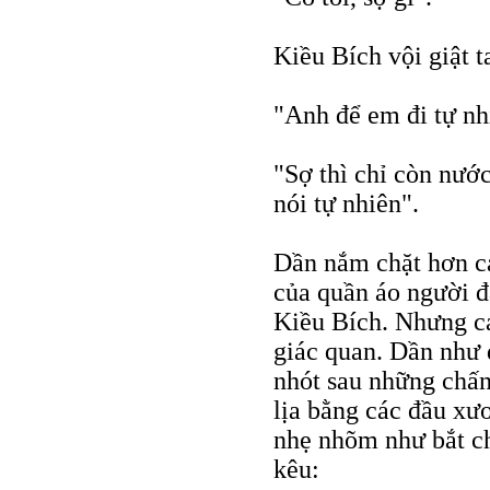
Kiều Bích vội giật ta
"Anh để em đi tự nh
"Sợ thì chỉ còn nướ
nói tự nhiên".
Dần nắm chặt hơn cá
của quần áo người đ
Kiều Bích. Nhưng cá
giác quan. Dần như 
nhót sau những chấn 
lịa bằng các đầu xư
nhẹ nhõm như bắt ch
kêu: