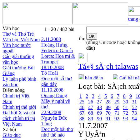
trang
Văn học
1 - 20 / 482 bài
Thơ và Thơ Trẻ
tìm
2.11.2008
Văn học Việt Nam
(dùng Unicode hoặc khôn
Hoàng Hưng
Văn học nước
dấu)
Federico García
ngoài
Lorca: Họa mi &
Các giải thưởng
Trumpet
văn học
Tá»§ sÃ¡ch talawas
18.10.2008
Giải thưởng Bùi
Tô Hoài
Giáng
bản để in
Gửi bài nà
Đọc một số thơ
Lý luận phê bình
gần đây
văn học
Loạt bài:
SÃ¡ch xuáº
11.10.2008
Điểm nóng
Quang Dũng
Chính trị Việt
1
2
3
4
5
6
7
8
9
1
Mấy ý nghĩ về
Nam
25
26
27
28
29
30
31
thơ
Chính trị thế giới
46
47
48
49
50
51
52
22.9.2008
Đại hội X và cải
67
68
69
70
71
72
73
Nguyễn Đức
cách chính trị tại
88
89
90
91
92
93
94
Tùng
Việt Nam
11.7.2007
Đọc một bài thơ
Xã hội
Y UyÃªn
như thế nào
Giáo dục