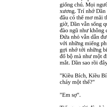
giống chú. Mọi ngườ
xương. Trí nhớ Dần 
đâu có thể mơ mãi t
giờ, Dần vẫn sống q
đào ngũ như không cò
Đứa nhỏ vẫn dẫn đườ
với những miếng ph
gợi nhớ tới những b
đổ bộ mà như một đi
mắt. Dần sao rồi đâ
"Kiều Bích, Kiều Bí
cháy một thể?"
"Em sợ".