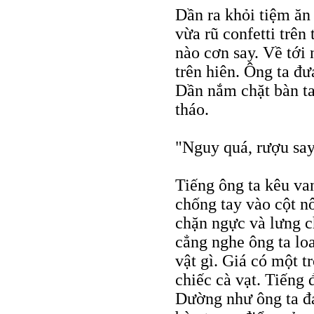
Dần ra khỏi tiệm ăn
vừa rũ confetti trê
nào cơn say. Về tới 
trên hiên. Ông ta đ
Dần nắm chặt bàn ta
tháo.
"Nguy quá, rượu say 
Tiếng ông ta kêu v
chống tay vào cột n
chặn ngực và lưng c
cẳng nghe ông ta lo
vật gì. Giá có một 
chiếc cà vạt. Tiếng 
Dường như ông ta đa