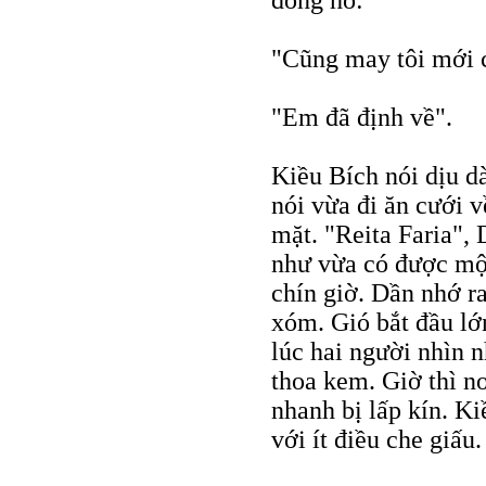
đồng hồ:
"Cũng may tôi mới c
"Em đã định về".
Kiều Bích nói dịu d
nói vừa đi ăn cưới 
mặt. "Reita Faria", 
như vừa có được mộ
chín giờ. Dần nhớ r
xóm. Gió bắt đầu lớ
lúc hai người nhìn 
thoa kem. Giờ thì n
nhanh bị lấp kín. K
với ít điều che giấu.