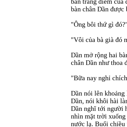
bàn trang điểm của d
bàn chân Dần được b
"Ông bôi thứ gì đó?
"Vôi của bà già đó 
Dần mở rộng hai bàn 
chân Dần như thoa 
"Bữa nay nghỉ chích
Dần nói lên khoảng k
Dần, nói khôi hài l
Dần nghĩ tới người 
nhìn mặt trời xuốn
nước lạ. Buổi chiều