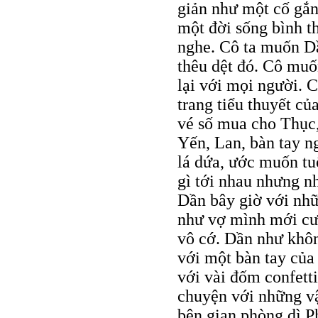
giản như một cố gắn
một đời sống bình th
nghe. Cô ta muốn Dầ
thêu dệt đó. Cô muố
lại với mọi người. 
trang tiểu thuyết c
vé số mua cho Thục, 
Yến, Lan, bàn tay n
lá dứa, ước muốn t
gì tới nhau nhưng nh
Dần bây giờ với nh
như vợ mình mới cư
vô cớ. Dần như khôn
với một bàn tay của
với vài đốm confett
chuyện với những vậ
bên gian phòng dì P