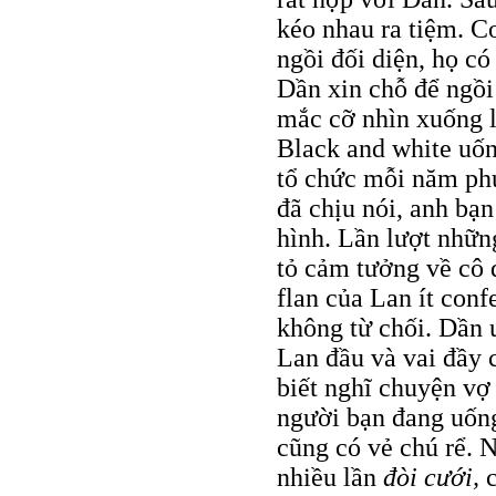
kéo nhau ra tiệm. C
ngồi đối diện, họ c
Dần xin chỗ để ngồi
mắc cỡ nhìn xuống 
Black and white uốn
tổ chức mỗi năm phú
đã chịu nói, anh bạn
hình. Lần lượt nhữn
tỏ cảm tưởng về cô 
flan của Lan ít con
không từ chối. Dần 
Lan đầu và vai đầy c
biết nghĩ chuyện vợ
người bạn đang uống
cũng có vẻ chú rể. 
nhiều lần
đòi cưới,
c