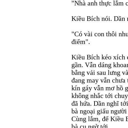
"Nhà anh thực lắm c
Kiều Bích nói. Dần 
"Có vài con thôi nh
điểm".
Kiều Bích kéo xích c
gần. Vẫn dáng khoan
bằng vải sau lưng v
đang may vẫn chưa 
kín gáy vẫn mơ hồ g
không nhắc tới chu
đã hứa. Dần nghĩ tớ
bà ngoại giấu người
Cùng lắm, để Kiều B
bà cụ ngờ tới.