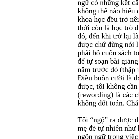
ngữ có những kết cấ
không thể nào hiểu đ
khoa học đều trở nên
thời còn là học trò 
đó, đến khi trở lại 
được chứ đừng nói là
phải bỏ cuốn sách t
để tự soạn bài giảng
năm trước đó (thập 
Ðiều buồn cười là đ
được, tôi không cần 
(rewording) là các c
không dốt toán. Chá
Tôi “ngộ” ra được đ
mẹ đẻ tự nhiên như h
ngôn ngữ trong việc 