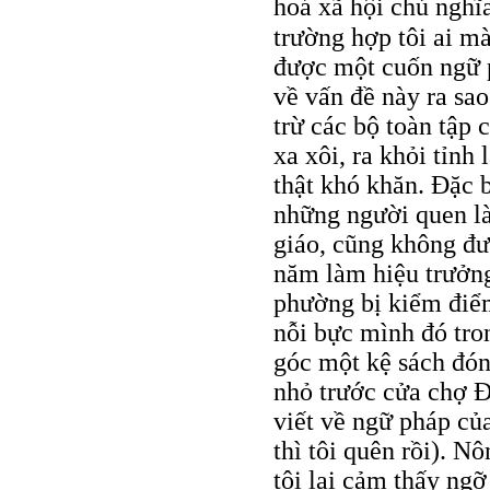
hoá xã hội chủ nghĩ
trường hợp tôi ai m
được một cuốn ngữ 
về vấn đề này ra sao
trừ các bộ toàn tập c
xa xôi, ra khỏi tỉnh 
thật khó khăn. Ðặc b
những người quen là
giáo, cũng không đư
năm làm hiệu trưởng
phường bị kiểm điểm
nỗi bực mình đó tro
góc một kệ sách đón
nhỏ trước cửa chợ 
viết về ngữ pháp củ
thì tôi quên rồi). N
tôi lại cảm thấy ngỡ