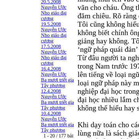
20.5.2008
văn cho cháu. Ông t
Nguyễn Ước
Nho giáo đại
đăm chiêu. Rõ ràng 
cương
Tôi cũng không hiểu
19.5.2008
Nguyễn Ước
không biết chính ôn
Nho giáo đại
giảng hay không. Tôi
cương
17.5.2008
‘ngữ pháp quái đản’
Nguyễn Ước
Từ đâu người ta ngh
Nho giáo đại
cương
trong Nam trước 197
16.4.2008
lên tiếng về loại ng
Nguyễn Ước
Ba mươi triết gia
loại ngữ pháp này m
Tây phương
nghiệp đại học tron
12.4.2008
Nguyễn Ước
đại học nhiều lắm ch
Ba mươi triết gia
không thể hiểu hay 
Tây phương
10.4.2008
Nguyễn Ước
Khi dạy toán cho cá
Ba mươi triết gia
Tây phương
lùng nữa là sách gi
1 - 20 / 177 bài