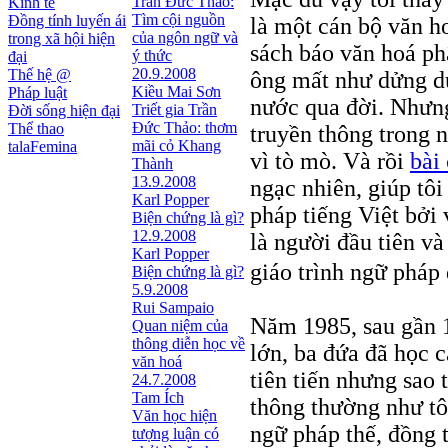
Trần Đức Thảo:
Kinh tế
Tìm cội nguồn
Đồng tính luyến ái
là một cán bộ văn h
của ngôn ngữ và
trong xã hội hiện
sách báo văn hoá ph
ý thức
đại
20.9.2008
Thế hệ @
ông mất như dửng d
Kiều Mai Sơn
Pháp luật
nước qua đời. Nhưng
Triết gia Trần
Đời sống hiện đại
Ðức Thảo: thơm
Thể thao
truyền thông trong 
mãi cỏ Khang
talaFemina
vì tò mò. Và rồi
bài
Thành
13.9.2008
ngạc nhiên, giúp tôi
Karl Popper
pháp tiếng Việt bởi
Biện chứng là gì?
12.9.2008
là người đầu tiên v
Karl Popper
giáo trình ngữ pháp 
Biện chứng là gì?
5.9.2008
Rui Sampaio
Năm 1985, sau gần 1
Quan niệm của
thông diễn học về
lớn, ba đứa đã học 
văn hoá
tiên tiến nhưng sao 
24.7.2008
Tam Ích
thông thường như tô
Văn học hiện
ngữ pháp thế, đồng th
tượng luận có