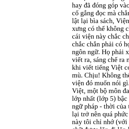
hay đã đóng góp vào
cố gắng đọc mà chẳng
lật lại bìa sách, Vi
xưng có thể không c
cái viện này chắc c
chắc chắn phải có học
ngôn ngữ. Họ phải x
viết ra, sáng chế ra
khi viết tiếng Việt 
mù. Chịu! Không thể
viện đó muốn nói gì
Việt, một bộ môn đa
lớp nhất (lớp 5) bậc
ngữ pháp - thời của
lại trở nên quá phức
này tôi chỉ nhớ (vớ