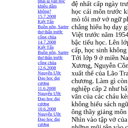
phải là văn học
đệ nhất cấp ngày tr
khiêu dâm
học cái môn trước k
không?
15.7.2008
mò tôi mở vở ngữ p
Kiệt Tấn
chẳng hiểu họ dạy g
Buồn nôn, Sartre
thơ thẩn trước
Việt trước năm 195
cổng chùa
bậc tiểu học. Lên lớ
14.7.2008
Kiệt Tấn
cấp, học sinh không
Buồn nôn, Sartre
Tới lớp 9 ở miền Na
thơ thẩn trước
cổng chùa
Xương, Nguyễn Côn
12.6.2008
xuất thế của Lão Tr
Nguyễn Ước
Ðạo học đại
chương. Làm gì còn c
cương
nghiệp cấp 2 như bâ
11.6.2008
Nguyễn Ước
văn của các cháu kè
Ðạo học đại
không hiểu sách ngữ
cương
10.6.2008
ông thầy giảng môn 
Nguyễn Ước
Nhìn vào tập vở của
Ðạo học đại
cương
những mũi tên vào c