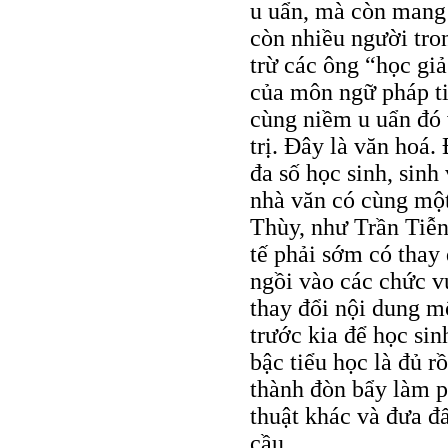
u uẩn, mà còn mang 
còn nhiều người tron
trừ các ông “học gi
của môn ngữ pháp t
cùng niềm u uẩn đó 
trị. Ðây là văn hoá.
đa số học sinh, sinh
nhà văn có cùng mộ
Thùy, như Trần Tiễ
tế phải sớm có thay 
ngồi vào các chức v
thay đổi nội dung m
trước kia để học sin
bậc tiểu học là đủ r
thành đòn bẩy làm p
thuật khác và đưa đấ
cầu.