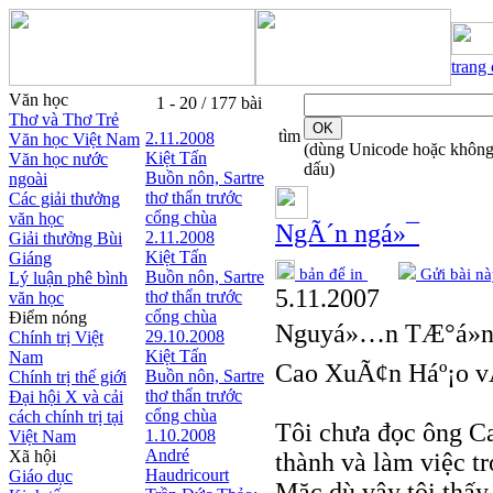
trang
Văn học
1 - 20 / 177 bài
Thơ và Thơ Trẻ
tìm
2.11.2008
Văn học Việt Nam
(dùng Unicode hoặc khôn
Kiệt Tấn
Văn học nước
dấu)
Buồn nôn, Sartre
ngoài
thơ thẩn trước
Các giải thưởng
cổng chùa
văn học
NgÃ´n ngá»¯
2.11.2008
Giải thưởng Bùi
Kiệt Tấn
Giáng
bản để in
Gửi bài nà
Buồn nôn, Sartre
Lý luận phê bình
5.11.2007
thơ thẩn trước
văn học
cổng chùa
Điểm nóng
Nguyá»…n TÆ°á»
29.10.2008
Chính trị Việt
Kiệt Tấn
Nam
Cao XuÃ¢n Háº¡o vÃ
Buồn nôn, Sartre
Chính trị thế giới
thơ thẩn trước
Đại hội X và cải
cổng chùa
cách chính trị tại
Tôi chưa đọc ông Ca
1.10.2008
Việt Nam
André
Xã hội
thành và làm việc t
Haudricourt
Giáo dục
Mặc dù vậy tôi thấy