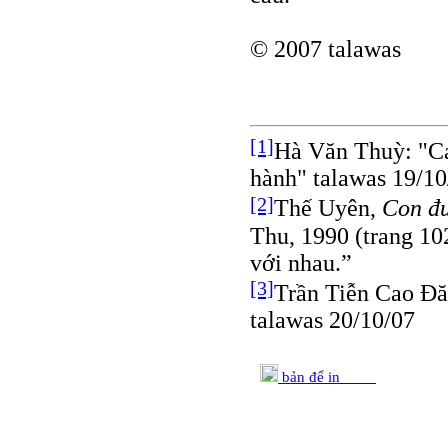
© 2007 talawas
[1]
Hà Văn Thuỳ: "C
hành" talawas 19/10
[2]
Thế Uyên,
Con đ
Thu, 1990 (trang 10
với nhau.”
[3]
Trần Tiễn Cao Ðă
talawas 20/10/07
bản để in