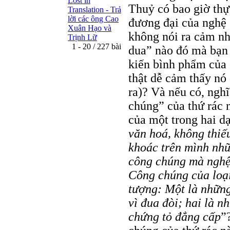
Lost in
Thuỷ có bao giờ thự
Translation - Trả
lời các ông Cao
đương đại của nghệ 
Xuân Hạo và
không nói ra cảm n
Trịnh Lữ
1 - 20 / 227 bài
dua” nào đó mà bạn t
kiến bình phẩm của 
thật dễ cảm thấy nó
ra)? Và nếu có, nghĩ
chúng” của thứ rác 
của một trong hai d
văn hoá, không thiế
khoác trên mình nh
công chúng mà nghệ 
Công chúng của loại
tượng: Một là những
vì đua đòi; hai là n
chứng tỏ đẳng cấp
”