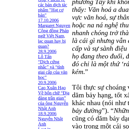
phương Tây khi khôn
các bản dịch tác
thấy: Văn hoá a dua,
phẩm "Hạt cơ
bản"
vực văn hoá, sự thâ
17.10.2006
hoặc na ná nghệ th
Margaret Nguyen
Cộng đồng Pháp
nhanh chóng trở thà
ngữ Việt Nam,
là cái gì nhưng vẫn 
lạc quan hay bi
quan?
cấp và sự sành điệu
28.9.2006
họ đang theo đuổi, đ
Lỗ Tấn
“Dịch cứng
đó chỉ là một thứ ‘
nhắc” và “tính
kém
.”
giai cấp của văn
học”
20.9.2006
Tôi thực sự choáng v
Cao Xuân Hạo
Về bốn chữ “Địa
dăm bảy hạng, tốt xấu
đàng trần gian”
khác nhau (nói như 
của ông Nguyễn
Nhật Anh
bảy đường
”). “
Những
18.9.2006
cũng có dăm bảy dạn
Nguyễn Nhật
Anh
vào trong một cái s