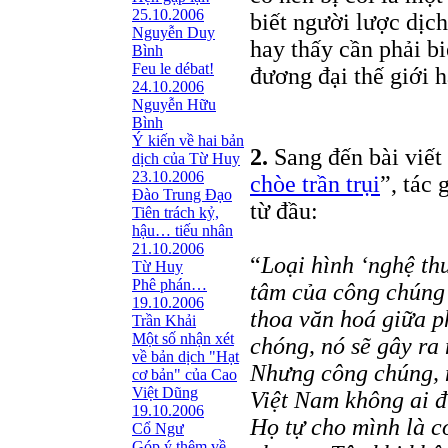
25.10.2006
biết người lược dịch
Nguyễn Duy
hay thấy cần phải bi
Bình
Feu le débat!
đương đại thế giới 
24.10.2006
Nguyễn Hữu
Bình
Ý kiến về hai bản
2.
Sang đến bài viết 
dịch của Từ Huy
23.10.2006
chòe trần trụi
”, tác
Đào Trung Đạo
từ đầu:
Tiên trách kỷ,
hậu… tiếu nhân
21.10.2006
“
Loại hình ‘nghệ thu
Từ Huy
Phê phán…
tâm của công chúng 
19.10.2006
thoa văn hoá giữa 
Trần Khải
Một số nhận xét
chóng, nó sẽ gây ra
về bản dịch "Hạt
Nhưng công chúng, n
cơ bản" của Cao
Việt Dũng
Việt Nam không ai đ
19.10.2006
Họ tự cho mình là c
Cổ Ngư
Góp ý thêm về