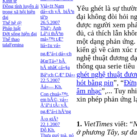
Kinh tế
Viá»‡t Nam
Đồng tính luyến ái
Yêu ghét là sự thườ
dá»‹ch vÃ biÃªn
trong xã hội hiện
đại không đòi hỏi ng
táº­p
đại
26.5.2007
Thế hệ @
được người xem phả
Tháº¿ Anh
Pháp luật
đủ, cả thích lẫn khô
Láº¡i thÃªm
Đời sống hiện đại
má»™t tÆ°
Thể thao
một dạng phản ứng. 
talaFemina
liá»‡u vá»
kiến gì về cảm xúc
ngÆ°á»i dá»‹ch
nghệ thuật đương đạ
â€œTá»³ bÃ
thông qua serie tiêu 
hÃ nhâ€ cá»§a
ghét nghệ thuật đươ
Báº¡ch CÆ° Dá»‹
22.5.2007
hót bằng pin
”, “
Đừn
Äá»— Kh.
âm nhạc
”,... Tuy nh
Con chuá»™t,
xin phép phản ứng l
em bÃ©, vá»‹
Ä‘áº¡i tÃ¡ vÃ
ngÆ°á»i hÃ¹ng
Ã¡o giÃ³
1.
VietTimes
viết: “
N
22.1.2007
Đỗ Kh.
ở phương Tây, sự đa
Thưa quý toà, nó