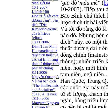
‘giả đò’ màu mè
” (
b
định giết tôi
10.1.2007
10-2007). Tiếp sau đ
Khánh Hội
Bảo Bình chú thích 
Đọc "Cô gái chơi
dương cầm", bản
lược dịch từ bài viế
dịch "Die
Và tôi đồ rằng đó là
Klavierspielerin"
của Elfriede
nào đó. Nhưng bên c
Jelinek
dịch” này, có một t
13.11.2006
Đinh Tuấn Minh
thuật đương đại trên
Hai paradigm tư
dòng chính (mainstr
duy dịch thuật và
các sai lầm mang
thống); nhiều triển
tính hệ thống xuất
niên, hoặc mới hình
phát từ chúng
8.11.2006
tam niên, ngũ niên
Nguyễn Quang A
Hàn Quốc, Trung Quố
Về hai bản dịch
“The Intellectuals
các quốc gia này một
and Socialism”
từ số lượng khách t
của F. A. Hayek
28.10.2006
ngàn, hàng triệu lượ
Margaret Nguyen
có nên bị coi là mộ
Hẹn gặp lại!