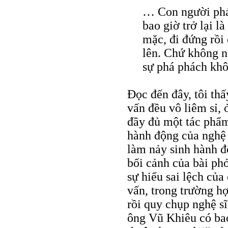
… Con người phát
bao giờ trở lại l
mặc, đi đứng rồi
lên. Chứ không nó
sự phá phách khô
Đọc đến đây, tôi th
vấn đều vô liêm sỉ,
đầy đủ một tác phẩm
hành động của nghệ 
làm nảy sinh hành đ
bối cảnh của bài phỏ
sự hiểu sai lệch củ
vấn, trong trường hợ
rồi quy chụp nghệ sĩ
ông Vũ Khiêu có bao