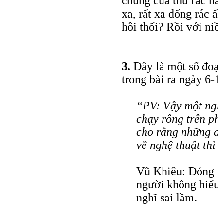
chúng của thứ rác 
xa, rất xa đống rác ấ
hôi thối? Rồi với ni
3.
Đây là một số đoạ
trong bài ra ngày 6-
“PV: Vậy một ngh
chạy rông trên ph
cho rằng những a
về nghệ thuật thì
Vũ Khiêu: Đóng 
người không hiểu
nghĩ sai lầm.