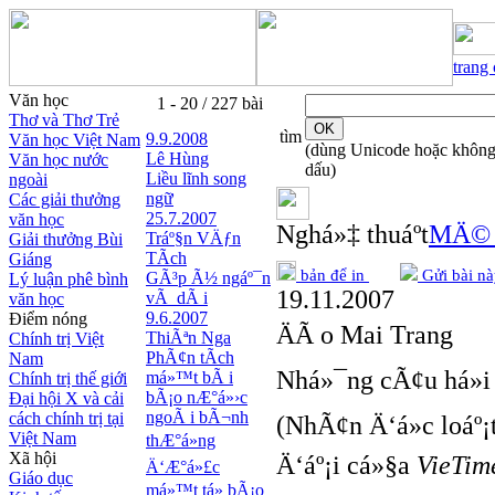
trang
Văn học
1 - 20 / 227 bài
Thơ và Thơ Trẻ
tìm
9.9.2008
Văn học Việt Nam
(dùng Unicode hoặc khôn
Lê Hùng
Văn học nước
dấu)
Liều lĩnh song
ngoài
ngữ
Các giải thưởng
25.7.2007
văn học
Nghá»‡ thuáº­t
MÄ© t
Tráº§n VÄƒn
Giải thưởng Bùi
TÃ­ch
Giáng
bản để in
Gửi bài nà
GÃ³p Ã½ ngáº¯n
Lý luận phê bình
19.11.2007
vÃ dÃ i
văn học
9.6.2007
Điểm nóng
ÄÃ o Mai Trang
ThiÃªn Nga
Chính trị Việt
PhÃ¢n tÃ­ch
Nam
Nhá»¯ng cÃ¢u há»i 
má»™t bÃ i
Chính trị thế giới
bÃ¡o nÆ°á»›c
Đại hội X và cải
ngoÃ i bÃ¬nh
cách chính trị tại
(NhÃ¢n Ä‘á»c loáº¡
Việt Nam
thÆ°á»ng
Xã hội
Ä‘áº¡i cá»§a
VieTim
Ä‘Æ°á»£c
Giáo dục
má»™t tá» bÃ¡o