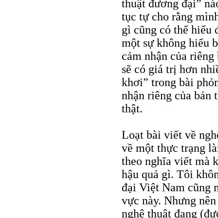
thuật đương đại” nà
tục tự cho rằng mình
gì cũng có thể hiểu
một sự không hiểu bi
cảm nhận của riêng 
sẽ có giá trị hơn nh
khơi” trong bài phỏ
nhận riêng của bản t
thật.
Loạt bài viết về ng
về một thực trạng l
theo nghĩa viết mà k
hậu quả gì. Tôi kh
đại Việt Nam cũng n
vực này. Nhưng nên n
nghệ thuật đang (đươ