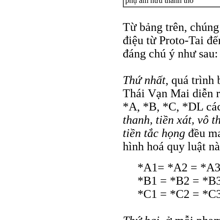
phụ âm hữu thanh thở
Từ bảng trên, chúng 
điệu từ Proto-Tai đ
đáng chú ý như sau:
Thứ nhất
, quá trình
Thái Vạn Mai diễn r
*A, *B, *C, *DL các
thanh, tiền xát, vô 
tiền tắc họng
đều ma
hình hoá quy luật nà
*A1= *A2 = *A
*B1 = *B2 = *B
*C1 = *C2 = *C