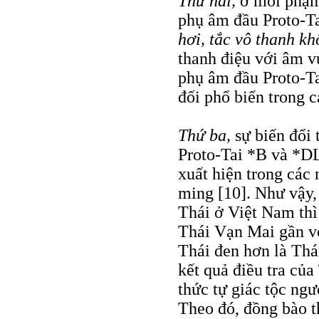
Thứ hai,
ở mỗi phạm 
phụ âm đầu Proto-T
hơi, tắc vô thanh kh
thanh điệu với âm v
phụ âm đầu Proto-Ta
đối phổ biến trong 
Thứ ba,
sự biến đổi 
Proto-Tai *B và *DL
xuất hiện trong các
ming [10]. Như vậy,
Thái ở Việt Nam thì 
Thái Vạn Mai gần vớ
Thái đen hơn là Thá
kết quả điều tra củ
thức tự giác tộc n
Theo đó, đồng bào 