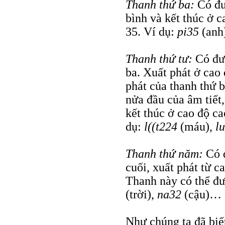
Thanh thứ ba:
Có đườ
bình và kết thúc ở c
35. Ví dụ:
pi35
(anh
Thanh thứ tư:
Có đườ
ba. Xuất phát ở cao 
phát của thanh thứ b
nửa đầu của âm tiết,
kết thúc ở cao độ ca
dụ:
l((t224
(máu),
l
Thanh thứ năm:
Có đ
cuối, xuất phát từ c
Thanh này có thể đư
(trời),
na32
(cậu)…
Như chúng ta đã biế