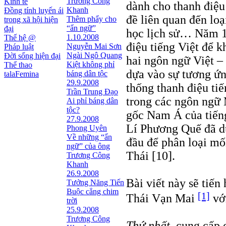
Trương Công
Kinh tế
dành cho thanh điệu
Khanh
Đồng tính luyến ái
đề liên quan đến lo
Thêm phẩy cho
trong xã hội hiện
“ẩn ngữ”
đại
học lịch sử… Năm 1
1.10.2008
Thế hệ @
điệu tiếng Việt để 
Nguyễn Mai Sơn
Pháp luật
Ngài Ngô Quang
Đời sống hiện đại
hai ngôn ngữ Việt –
Kiệt không phỉ
Thể thao
dựa vào sự tương ứn
báng dân tộc
talaFemina
29.9.2008
thống thanh điệu ti
Trần Trung Đạo
trong các ngôn ngữ
Ai phỉ báng dân
tộc?
gốc Nam Á của tiếng
27.9.2008
Lí Phương Quế đã d
Phong Uyên
Về những “ẩn
đầu để phân loại mố
ngữ” của ông
Thái [10].
Trương Công
Khanh
26.9.2008
Bài viết này sẽ tiến
Tưởng Năng Tiến
Buộc cẳng chim
[1]
Thái Vạn Mai
với
trời
25.9.2008
Trương Công
Thứ nhất
, cung cấp 