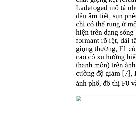
Ladefoged mô tả như
đầu âm tiết, sụn phễ
chỉ có thể rung ở mộ
hiện trên dạng sóng
formant rõ rệt, dải 
giọng thường, F1 có
cao có xu hướng biể
thanh môn) trên ảnh
cường độ giảm [7], 
ảnh phổ, đồ thị F0 v