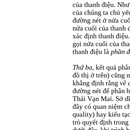
của thanh điệu. Như 
của chúng ta chủ yế
đường nét ở nửa cuố
nửa cuối của thanh đ
xác định thanh điệu.
gọi nửa cuối của th
thanh điệu là
phần 
Thứ ba,
kết quả phân
đồ thị ở trên) cũng
khẳng định rằng
về 
đường nét để phân bi
Thái Vạn Mai. Sở dĩ
đây có quan niệm cho
quality) hay kiểu tạ
trò quyết định trong
dưới đây, khi trình 