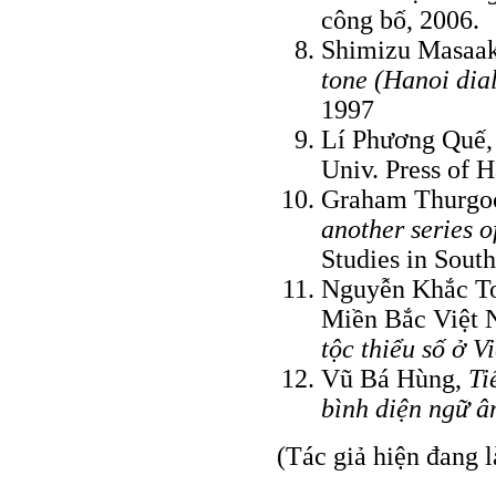
công bố, 2006.
Shimizu Masaa
tone (Hanoi dial
1997
Lí Phương Quế
Univ. Press of H
Graham Thurgo
another series of
Studies in Sout
Nguyễn Khắc To
Miền Bắc Việt 
tộc thiểu số ở 
Vũ Bá Hùng,
Ti
bình diện ngữ 
(Tác giả hiện đang 