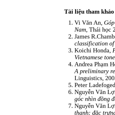
Tài liệu tham khảo
Vi Văn An,
Góp 
Nam
, Thái học 
James R.Chambe
classification o
Koichi Honda,
Vietnamese tone
Andrea Phạm H
A preliminary r
Linguistics, 20
Peter Ladefoge
Nguyễn Văn Lợ
góc nhìn đồng đạ
Nguyễn Văn Lợ
thanh: đặc trưn