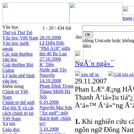
trang
Văn học
1 - 20 / 434 bài
Thơ và Thơ Trẻ
tìm
28.10.2008
Văn học Việt Nam
(dùng Unicode hoặc khôn
Lê Diễn Đức
Văn học nước
dấu)
“Phố A18” giữa
ngoài
thủ đô Ba Lan
Các giải thưởng
27.10.2008
văn học
NgÃ´n ngá»¯
K’ Tiên
Giải thưởng Bùi
Nước mắt Tây
Giáng
bản để in
Gửi bài nà
Nguyên
Lý luận phê bình
29.11.2007
14.10.2008
văn học
Phạm Đình Trọng
Điểm nóng
Phan LÆ°Æ¡ng HÃ
Tháng Mười Hà
Chính trị Việt
Thanh Ä‘iá»‡u tiáº
Nội
Nam
6.10.2008
Chính trị thế giới
Ä‘á»™ Ä‘á»“ng Ä‘áº
Nguyễn Mai Sơn
Đại hội X và cải
“Ẩn ngữ”: một
cách chính trị tại
thách thức chính
Việt Nam
1.
Khi nghiên cứu cá
trị?
Xã hội
ngôn ngữ Đông Nam 
3.10.2008
Giáo dục