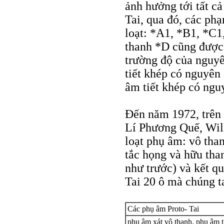
ảnh hưởng tới tất cả
Tai, qua đó, các phạ
loạt: *A1, *B1, *C1
thanh *D cũng được 
trường độ của nguyê
tiết khép có nguyên
âm tiết khép có ngu
Đến năm 1972, trên 
Lí Phương Quế, Will
loạt phụ âm: vô than
tắc họng và hữu than
như trước) và kết qu
Tai 20 ô mà chúng t
Các phụ âm Proto- Tai
phụ âm xát vô thanh, phụ âm t