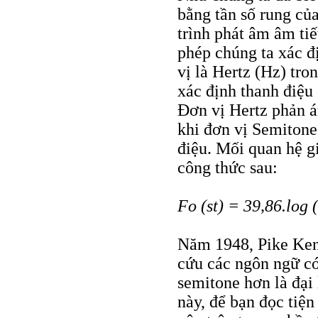
bằng tần số rung của
trình phát âm âm ti
phép chúng ta xác đ
vị là Hertz (Hz) tr
xác định thanh điệu 
Đơn vị Hertz phản á
khi đơn vị Semitone
điệu. Mối quan hệ g
công thức sau:
Fo (st) = 39,86.log 
Năm 1948, Pike Kenn
cứu các ngôn ngữ có
semitone hơn là đại 
này, để bạn đọc tiện