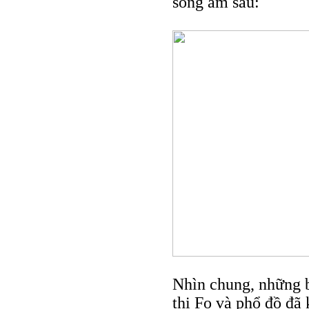
sóng âm sau:
Nhìn chung, những b
thị Fo và phổ đồ đã