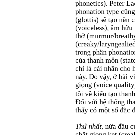
phonetics). Peter L
phonation type cũng
(glottis) sẽ tạo nên
(voiceless), âm hữu
thở (murmur/breathy
(creaky/laryngealied
trong phần phonation
của thanh môn (state
chỉ là cái nhãn cho 
này. Do vậy, ở bài v
giọng (voice qualit
tôi về kiểu tạo than
Đối với hệ thống th
thấy có một số đặc 
Thứ nhất,
nửa đầu củ
chất giọng kẹt (cre