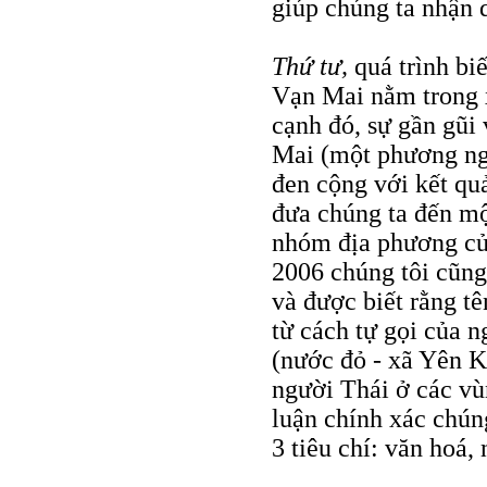
giúp chúng ta nhận d
Thứ tư,
quá trình bi
Vạn Mai nằm trong 
cạnh đó, sự gần gũi 
Mai (một phương ng
đen cộng với kết qu
đưa chúng ta đến mộ
nhóm địa phương củ
2006 chúng tôi cũn
và được biết rằng t
từ cách tự gọi của 
(nước đỏ - xã Yên K
người Thái ở các vù
luận chính xác chún
3 tiêu chí: văn hoá,