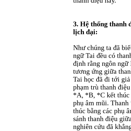
thanh điệu này.
3. Hệ thống thanh 
lịch đại:
Như chúng ta đã biết
ngữ Tai đều có thanh
định rằng ngôn ngữ 
tương ứng giữa than
Tai học đã đi tới gi
phạm trù thanh điệu
*A, *B, *C kết thúc
phụ âm mũi. Thanh *
thúc bằng các phụ â
sánh thanh điệu giữ
nghiên cứu đã khẳng