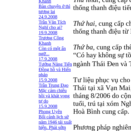
Khanh
Bàn chuyện ở thì
thống thanh điệu ti
tương lai
24.9.2008
Trần Văn Tích
Thứ hai
, cung cấp c
Nghĩ cho ai?
thống thanh điệu từ
19.9.2008
Trương Công
Khanh
Thứ ba
, cung cấp th
Còn có một ẩn
ngữ...
“Có hay không sự tồ
17.9.2008
ngành Thái Đen và 
Tưởng Năng Tiến
Đồng hồ và Hiến
pháp
Tư liệu phục vụ cho 
15.9.2008
Trần Trung Đạo
Thái tại xã Vạn Mai
Mặc cảm chiêu
tháng 8/2006 do cộn
hồi và khát vọng
tự do
tuổi, trú tại xóm N
15.9.2008
Hoà Bình cung cấp.
Phong Uyên
Bối cảnh lịch sử
năm 1946 tái xuất
Phương pháp nghiên 
hiện. Phải sớm