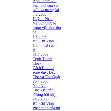
Apollinaire - Ở
biên giới của vô
biên và tương lai
7.8.2008
Huỳnh Phan
Về vốn thực tế
trong việc đọc thơ
ca
1.8.2008
Bùi Chí Vinh
Giai thoại của thi
sĩ
31.7.2008
Trịnh Thanh
Thủy
Cách làm thơ
sống dậy: Đấu
Thơ và Thơ Quật
26.7.2008
Yến Nhi
Thơ Việt trên
đường hội nhập
24.7.2008
Bùi Chí Vinh
Phát minh của thi