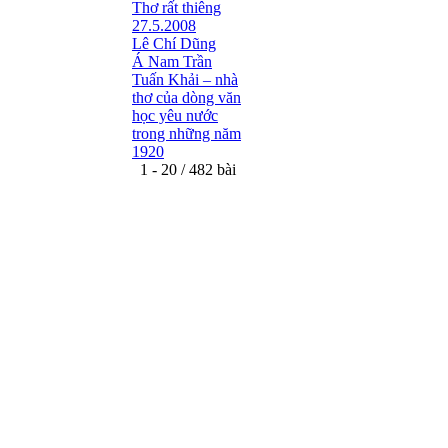
Thơ rất thiêng
27.5.2008
Lê Chí Dũng
Á Nam Trần
Tuấn Khải – nhà
thơ của dòng văn
học yêu nước
trong những năm
1920
1 - 20 / 482 bài