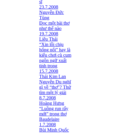
sĩ
23.7.2008
Nguyễn Đức
Tùng
Ðọc một bài thơ
như thế nào
19.7.2008
Liêu Thái
“Xin lỗi chịu
hổng nổi” hay là
kiểu chơi cù cum
ngôn ngữ xuất
tinh trong
15.7.2008
Thái Kim Lan
Nguyễn Du nghĩ
gì về “thơ"? Thử
tìm một lý giải
8.7.2008
Hoàng Hưng
“Luồng run rẩy
mới” trong thơ
Baudelaire
1.7.2008
Bùi Minh Quốc