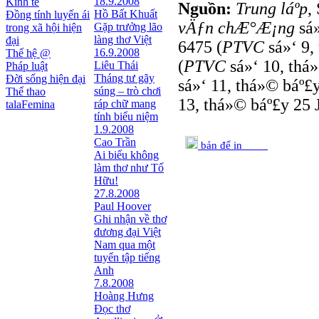
18.9.2008
Kinh tế
Nguồn:
Trung láº­p
,
Hồ Bất Khuất
Đồng tính luyến ái
vÄƒn chÆ°Æ¡ng
sá»
Gặp trưởng lão
trong xã hội hiện
làng thơ Việt
đại
6475 (
PTVC
sá»‘ 9,
16.9.2008
Thế hệ @
(
PTVC
sá»‘ 10, thá»
Liêu Thái
Pháp luật
Tháng tư gãy
Đời sống hiện đại
sá»‘ 11, thá»© báº£y
súng – trò chơi
Thể thao
13, thá»© báº£y 25 J
ráp chữ mang
talaFemina
tính biểu niệm
1.9.2008
Cao Trần
bản để in
Ai biểu không
làm thơ như Tố
Hữu!
27.8.2008
Paul Hoover
Ghi nhận về thơ
đương đại Việt
Nam qua một
tuyển tập tiếng
Anh
7.8.2008
Hoàng Hưng
Đọc thơ