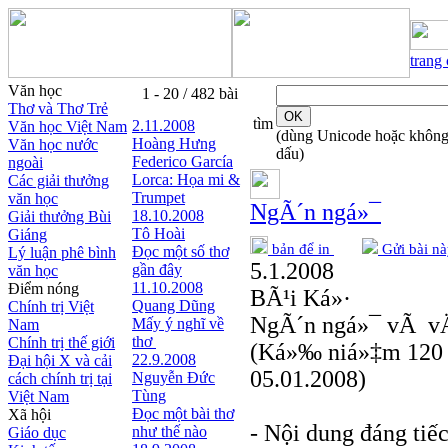
trang
Văn học
1 - 20 / 482 bài
Thơ và Thơ Trẻ
tìm
2.11.2008
Văn học Việt Nam
(dùng Unicode hoặc khôn
Hoàng Hưng
Văn học nước
dấu)
Federico García
ngoài
Lorca: Họa mi &
Các giải thưởng
Trumpet
văn học
NgÃ´n ngá»¯
18.10.2008
Giải thưởng Bùi
Tô Hoài
Giáng
bản để in
Gửi bài nà
Đọc một số thơ
Lý luận phê bình
5.1.2008
gần đây
văn học
11.10.2008
Điểm nóng
BÃ¹i Ká»·
Quang Dũng
Chính trị Việt
NgÃ´n ngá»¯ vÃ v
Mấy ý nghĩ về
Nam
thơ
Chính trị thế giới
(Ká»‰ niá»‡m 120 
22.9.2008
Đại hội X và cải
05.01.2008)
Nguyễn Đức
cách chính trị tại
Tùng
Việt Nam
Đọc một bài thơ
Xã hội
- Nội dung đáng tiế
như thế nào
Giáo dục