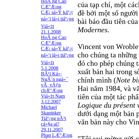
HoÃ ng Cao
của tạp chí, một các
CÆ°Æ¡ng
đề bởi một số người
CÆ¡ sá»Ÿ káº¿t
ná»‘i lá»i tiáº¿ng
bài báo đầu tiên của
Viá»‡t
Modernes
.
21.1.2008
HoÃ ng Cao
CÆ°Æ¡ng
Vincent von Wroble
CÆ¡ sá»Ÿ káº¿t
cho chúng ta những 
ná»‘i lá»i tiáº¿ng
đó cho phép chúng t
Viá»‡t
5.1.2008
xuất bản hai trong 
BÃ¹i Ká»·
chính mình (
Note bi
NgÃ´n ngá»¯
vÃ vÄƒn
Hai năm 1984, và vă
chÆ°Æ¡ng
tiên của một tác ph
Viá»‡t Nam
3.12.2007
Logique du présent 
Michael
dưới dạng một bản 
Skapinker
Tiáº¿ng nÃ³i
văn bản này cho Vin
cá»§a ai?
29.11.2007
Phan LÆ°Æ¡ng
"Tôi vui mừng gửi c