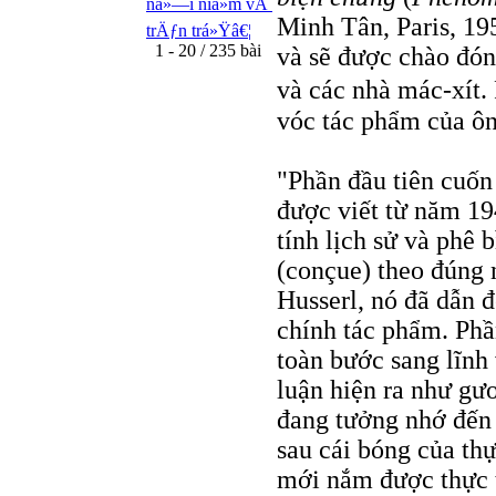
ná»—i niá»m vÃ
Minh Tân, Paris, 19
trÄƒn trá»Ÿâ€¦
1 - 20 / 235 bài
và sẽ được chào đón
và các nhà mác-xít.
vóc tác phẩm của ôn
"Phần đầu tiên cuốn
được viết từ năm 19
tính lịch sử và phê 
(conçue) theo đúng 
Husserl, nó đã dẫn 
chính tác phẩm. Phầ
toàn bước sang lĩnh
luận hiện ra như gư
đang tưởng nhớ đến t
sau cái bóng của thự
mới nắm được thực tế