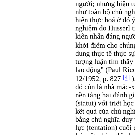
người; nhưng hiện tư
như toàn bộ chủ ngh
hiện thực hoá ở đó ý
nghiệm do Husserl t
kiên nhẫn đáng ngưỡ
khởi điểm cho chú
dung thực tế thực sự
tượng luận tìm thấy 
lao động" (Paul Ric
[4]
12/1952, p. 827
)
đó còn là nhà mác-xí
nền tảng hai đánh g
(statut) với triết h
kết quả của chủ nghĩ
bằng chủ nghĩa duy 
lực (tentation) cuối