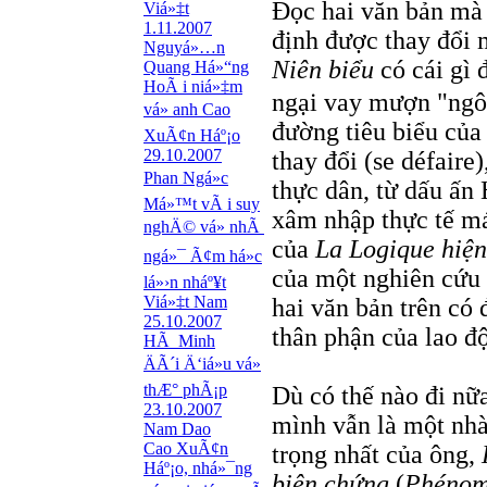
Đọc hai văn bản mà 
Viá»‡t
1.11.2007
định được thay đổi 
Nguyá»…n
Niên biểu
có cái gì 
Quang Há»“ng
HoÃ i niá»‡m
ngại vay mượn "ngô
vá» anh Cao
đường tiêu biểu của 
XuÃ¢n Háº¡o
29.10.2007
thay đổi (se défair
Phan Ngá»c
thực dân, từ dấu ấn 
Má»™t vÃ i suy
xâm nhập thực tế má
nghÄ© vá» nhÃ
của
La Logique hiện
ngá»¯ Ã¢m há»c
của một nghiên cứu 
lá»›n nháº¥t
Viá»‡t Nam
hai văn bản trên có 
25.10.2007
thân phận của lao độ
HÃ Minh
ÄÃ´i Ä‘iá»u vá»
thÆ° phÃ¡p
Dù có thế nào đi nữ
23.10.2007
mình vẫn là một nhà
Nam Dao
Cao XuÃ¢n
trọng nhất của ông,
Háº¡o, nhá»¯ng
biện chứng
(
Phénomé