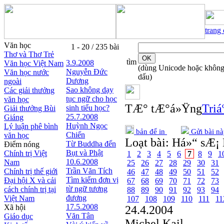
trang
Văn học
1 - 20 / 235 bài
Thơ và Thơ Trẻ
tìm
3.9.2008
Văn học Việt Nam
(dùng Unicode hoặc khôn
Nguyễn Ðức
Văn học nước
dấu)
Dương
ngoài
Sao không dạy
Các giải thưởng
tục ngữ cho học
văn học
TÆ° tÆ°á»Ÿng
Triá
sinh tiểu học?
Giải thưởng Bùi
25.7.2008
Giáng
Huỳnh Ngọc
Lý luận phê bình
bản để in
Gửi bài nà
Chiến
văn học
Loạt bài:
Há»“ sÆ¡ 
Từ Buddha đến
Điểm nóng
Bụt và Phật
Chính trị Việt
1
2
3
4
5
6
7
8
9
1
10.6.2008
Nam
25
26
27
28
29
30
31
Trần Văn Tích
Chính trị thế giới
46
47
48
49
50
51
52
Tìm kiếm đơn vị
Đại hội X và cải
67
68
69
70
71
72
73
từ ngữ tương
cách chính trị tại
88
89
90
91
92
93
94
đương
Việt Nam
107
108
109
110
111
11
17.5.2008
Xã hội
24.4.2004
Văn Tân
Giáo dục
Michel Kail