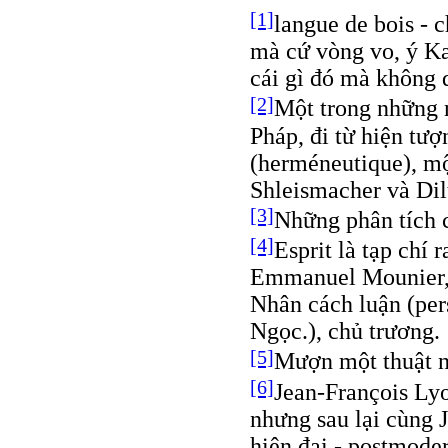
[1]
langue de bois - 
mà cứ vòng vo, ý Ka
cái gì đó mà không 
[2]
Một trong những n
Pháp, đi từ hiện tượ
(herméneutique), mộ
Shleismacher và Dil
[3]
Những phân tích 
[4]
Esprit là tạp chí
Emmanuel Mounier, 
Nhân cách luận (per
Ngọc.), chủ trương.
[5]
Mượn một thuật 
[6]
Jean-François Lyo
nhưng sau lại cùng 
hiện đại - postmoder