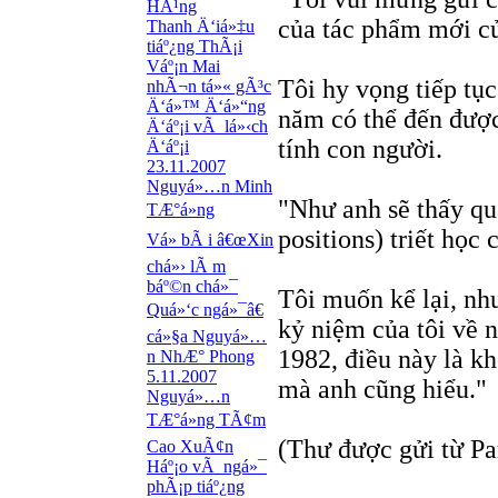
HÃ¹ng
của tác phẩm mới củ
Thanh Ä‘iá»‡u
tiáº¿ng ThÃ¡i
Váº¡n Mai
Tôi hy vọng tiếp tụ
nhÃ¬n tá»« gÃ³c
Ä‘á»™ Ä‘á»“ng
năm có thể đến được
Ä‘áº¡i vÃ lá»‹ch
tính con người.
Ä‘áº¡i
23.11.2007
Nguyá»…n Minh
"Như anh sẽ thấy qu
TÆ°á»ng
positions) triết học 
Vá» bÃ i â€œXin
chá»› lÃ m
báº©n chá»¯
Tôi muốn kể lại, nh
Quá»‘c ngá»¯â€
kỷ niệm của tôi về 
cá»§a Nguyá»…
1982, điều này là kh
n NhÆ° Phong
5.11.2007
mà anh cũng hiểu."
Nguyá»…n
TÆ°á»ng TÃ¢m
(Thư được gửi từ Pa
Cao XuÃ¢n
Háº¡o vÃ ngá»¯
phÃ¡p tiáº¿ng