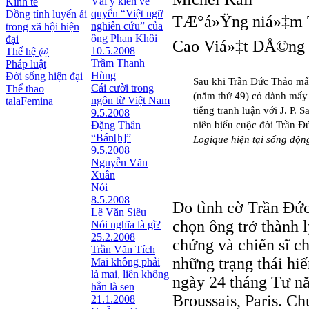
Vài ý kiến về
Kinh tế
quyển “Việt ngữ
Đồng tính luyến ái
TÆ°á»Ÿng niá»‡m T
nghiên cứu” của
trong xã hội hiện
ông Phan Khôi
đại
Cao Viá»‡t DÅ©ng 
10.5.2008
Thế hệ @
Trầm Thanh
Pháp luật
Hùng
Đời sống hiện đại
Sau khi Trần Đức Thảo mấ
Cái cười trong
Thể thao
(năm thứ 49) có dành mấy 
ngôn từ Việt Nam
talaFemina
tiếng tranh luận với J. P. 
9.5.2008
Đặng Thân
niên biểu cuộc đời Trần Đ
“Bán[h]”
Logique hiện tại sống độn
9.5.2008
Nguyễn Văn
Xuân
Nói
8.5.2008
Do tình cờ Trần Đức
Lê Văn Siêu
chọn ông trở thành l
Nói nghĩa là gì?
25.2.2008
chứng và chiến sĩ c
Trần Văn Tích
những trạng thái hiế
Mai không phải
là mai, liên không
ngày 24 tháng Tư nă
hẳn là sen
Broussais, Paris. C
21.1.2008