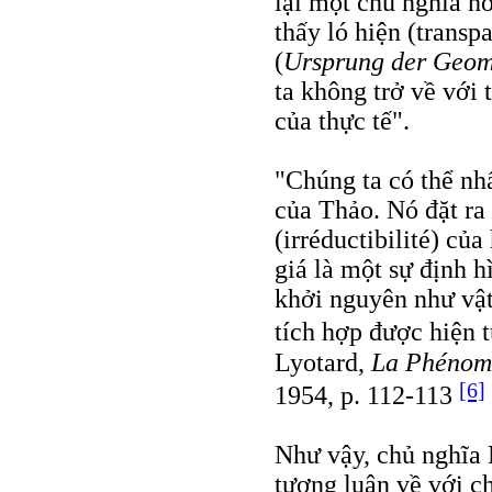
lại một chủ nghĩa ho
thấy ló hiện (transpa
(
Ursprung der Geom
ta không trở về với 
của thực tế".
"Chúng ta có thể n
của Thảo. Nó đặt ra
(irréductibilité) của
giá là một sự định h
khởi nguyên như vật
tích hợp được hiện 
Lyotard,
La Phénom
[6]
1954, p. 112-113
Như vậy, chủ nghĩa 
tượng luận về với c