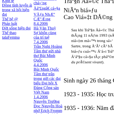
Tráº§n Äá»©c Tháº
Kinh tế
chá»‘ng
Đồng tính luyến ái
Äáº£ngâ€ cá»§a
NiÃªn biá»ƒu
trong xã hội hiện
đại
VÄƒn NhÆ°
Cao Viá»‡t DÅ©ng 
Thế hệ @
CÆ°Æ¡ng
Pháp luật
8.4.2006
Đời sống hiện đại
Hà Văn Thuỳ
Sau khi Tráº§n Äá»©c Thá
Thể thao
Sự khốn cùng
thÃ¡ng 11 nÄƒm 1993 (nÄ
talaFemina
của trí tuệ
niá»‡m má»™t trong sá»‘ ráº
7.4.2006
Sartre, trong Ä‘Ã³ cÃ³ bÃ 
Trần Nghi Hoàng
Tâm thư gửi nhà
biá»ƒu cuá»™c Ä‘á»i Trá
thơ Bùi Minh
Ä‘áº§u cá»§a tÃ¡c pháº©
Quốc
du prÃ©sent vivant
).
4.4.2006
Bùi Minh Quốc
Tâm thư trân
trọng gửi các đại
Sinh ngày 26 tháng
biểu Đại hội X
Đảng Cộng sản
Việt Nam
1923 - 1935: Học tr
1.4.2006
Nguyên Trường
Đọc Nguyễn Hoà
1935 - 1936: Năm đầ
nhớ Erich Fromm