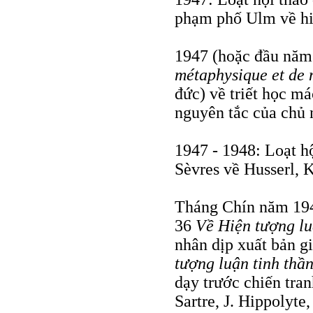
phạm phố Ulm về hiệ
1947 (hoặc đầu năm
métaphysique et de 
đức) về triết học mác
nguyên tắc của chủ n
1947 - 1948: Loạt h
Sèvres về Husserl, 
Tháng Chín năm 194
36
Về Hiện tượng lu
nhân dịp xuất bản g
tượng luận tinh thầ
dạy trước chiến tran
Sartre, J. Hippolyte