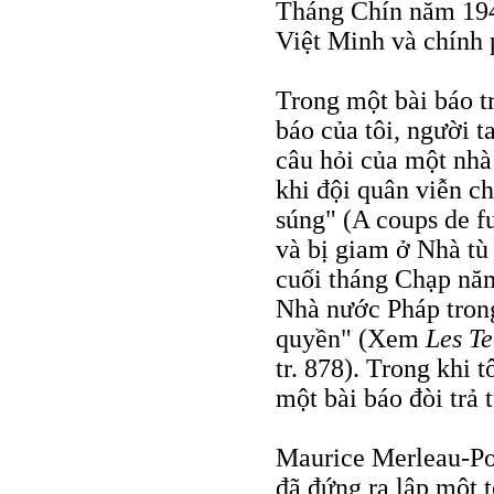
Tháng Chín năm 194
Việt Minh và chính 
Trong một bài báo t
báo của tôi, người ta
câu hỏi của một nhà
khi đội quân viễn ch
súng" (A coups de fus
và bị giam ở Nhà tù
cuối tháng Chạp năm
Nhà nước Pháp tron
quyền" (Xem
Les T
tr. 878). Trong khi 
một bài báo đòi trả t
Maurice Merleau-Pon
đã đứng ra lập một t