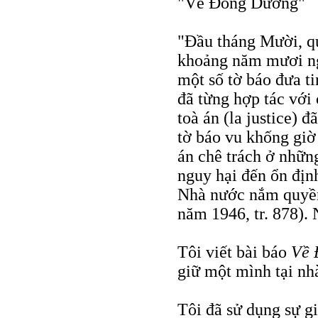
"Về Đông Dương"
"Đầu tháng Mười, quâ
khoảng năm mươi ng
một số tờ báo đưa t
đã từng hợp tác với
toà án (la justice) 
tờ báo vu khống giờ 
án chê trách ở nhữn
nguy hại đến ổn địn
Nhà nước nắm quyề
năm 1946, tr. 878).
Tôi viết bài báo
Về 
giữ một mình tại nhà
Tôi đã sử dụng sự giả