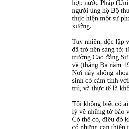
hợp nước Pháp (Unio
người ủng hộ Bộ thu
thực hiện một sự ph
xướng.
Tuy nhiên, độc lập v
đã trở nên sáng tỏ: t
trường Cao đẳng Sư 
về (tháng Ba năm 19
Nơi này không khoa
sinh có cảm tình vớ
trú, và thực tế là k
Tôi không biết có a
lý về những tờ báo v
Có thể có, điều đó k
có những can thiệp t