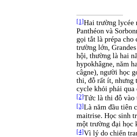
[1]
Hai trường lycée 
Panthéon và Sorbonn
gọi tắt là prépa cho
trường lớn, Grandes
hội, thường là hai n
hypokhâgne, năm hai
câgne), người học g
thi, đỗ rất ít, nhưn
cycle khỏi phải qua
[2]
Tức là thi đỗ và
[3]
Là năm đầu tiên c
maitrise. Học sinh 
một trường đại học 
[4]
Vì lý do chiến tr