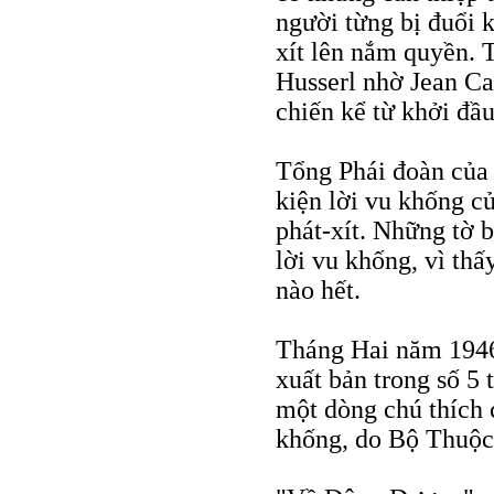
người từng bị đuổi 
xít lên nắm quyền. 
Husserl nhờ Jean Ca
chiến kể từ khởi đầ
Tổng Phái đoàn của
kiện lời vu khống c
phát-xít. Những tờ 
lời vu khống, vì th
nào hết.
Tháng Hai năm 194
xuất bản trong số 5 
một dòng chú thích 
khống, do Bộ Thuộc 