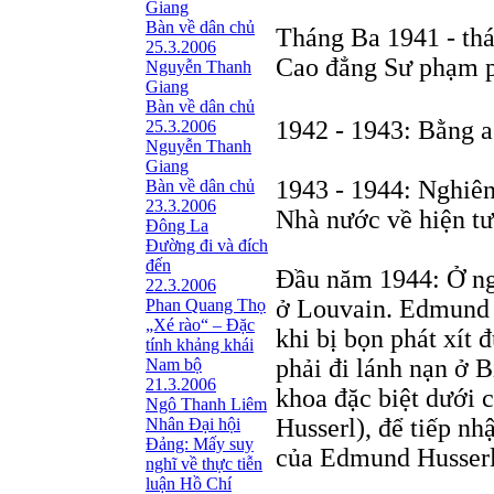
Giang
Bàn về dân chủ
Tháng Ba 1941 - thá
25.3.2006
Cao đẳng Sư phạm 
Nguyễn Thanh
Giang
Bàn về dân chủ
1942 - 1943: Bằng a
25.3.2006
Nguyễn Thanh
Giang
1943 - 1944: Nghiên
Bàn về dân chủ
23.3.2006
Nhà nước về hiện tư
Đông La
Đường đi và đích
đến
Đầu năm 1944: Ở ngắ
22.3.2006
ở Louvain. Edmund 
Phan Quang Thọ
„Xé rào“ – Đặc
khi bị bọn phát xít 
tính khảng khái
phải đi lánh nạn ở B
Nam bộ
21.3.2006
khoa đặc biệt dưới c
Ngô Thanh Liêm
Husserl), để tiếp nh
Nhân Đại hội
Đảng: Mấy suy
của Edmund Husserl
nghĩ về thực tiễn
luận Hồ Chí