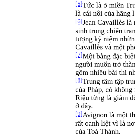
[5]
Tức là ở miền Tru
là cái nôi của hãng 
[6]
Jean Cavaillès là
sinh trong chiến tra
tượng kỷ niệm những
Cavaillès và một ph
[7]
Một bằng đặc biệ
người muốn trở thành
gồm nhiều bài thi nh
[8]
Trung tâm tập tru
của Pháp, có không 
Riệu từng là giám đố
ở đây.
[9]
Avignon là một th
rất oanh liệt vì là n
của Toà Thánh.