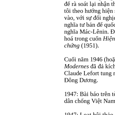
để rà soát lại nhận 
tôi theo hướng hiện
vào, với sự đối nghị
nghĩa tư bản đế quố
nghĩa Mác-Lênin. Đ
hoá trong cuốn
Hiện
chứng
(1951).
Cuối năm 1946 (hoặ
Modernes
đã đả kích
Claude Lefort tung 
Đông Dương.
1947: Bài báo trên 
dân chống Việt Nam
1947: Loạt hội thảo