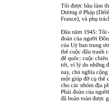
Tôi được bầu làm t
Dương ở Pháp (Délég
France), và phụ trác
Đầu năm 1945: Tôi 
đoàn của người Đông
của Uỷ ban trung ươ
thể cuộc đấu tranh 
đế quốc: cuộc chiến
tới, vì lý do những 
nay, chủ nghĩa cộng
một giúp đỡ cụ thể 
cho các nhóm địa p
Phái đoàn của ngườ
đã hoàn toàn được g