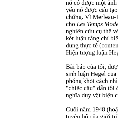
nó có được một ảnh 
yếu nó được cấu tạo
chứng. Vì Merleau-P
cho
Les Temps Mode
nghiên cứu cụ thể v
kết luận rằng chỉ b
dung thực tế (conten
Hiện tượng luận Heg
Bài báo của tôi, đượ
sinh luận Hegel của 
phóng khỏi cách nhì
"chiếc cầu" dẫn tôi 
nghĩa duy vật biện 
Cuối năm 1948 (hoặc
tuyên bố của giới tr