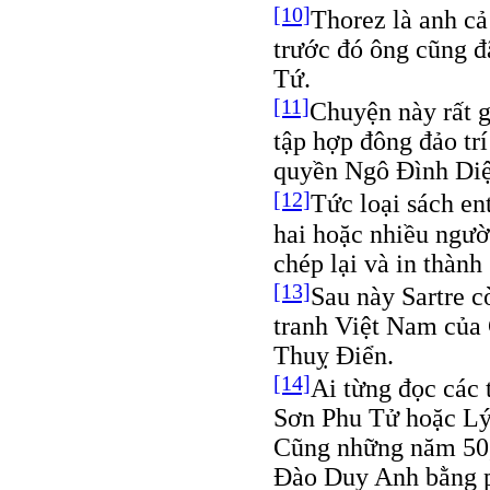
[10]
Thorez là anh c
trước đó ông cũng 
Tứ.
[11]
Chuyện này rất 
tập hợp đông đảo trí
quyền Ngô Đình Di
[12]
Tức loại sách en
hai hoặc nhiều ngườ
chép lại và in thành
[13]
Sau này Sartre c
tranh Việt Nam của 
Thuỵ Điển.
[14]
Ai từng đọc các
Sơn Phu Tử hoặc Lý
Cũng những năm 50, 
Đào Duy Anh bằng p