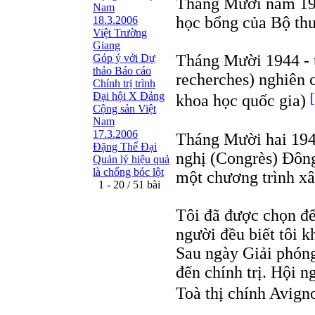
Tháng Mười năm 19
Nam
học bổng của Bộ thu
18.3.2006
Việt Trường
Giang
Tháng Mười 1944 - t
Góp ý với Dự
thảo Báo cáo
recherches) nghiên
Chính trị trình
Đại hội X Đảng
khoa học quốc gia)
Cộng sản Việt
Nam
17.3.2006
Tháng Mười hai 1944
Đặng Thế Đại
nghị (Congrès) Đông
Quản lý hiệu quả
là chống bóc lột
một chương trình x
1 - 20 / 51 bài
Tôi đã được chọn để 
người đều biết tôi k
Sau ngày Giải phóng,
đến chính trị. Hội n
Toà thị chính Avig