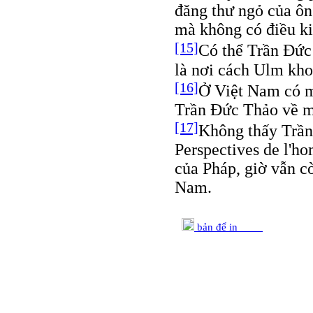
đăng thư ngỏ của ô
mà không có điều kiệ
[15]
Có thể Trần Đức
là nơi cách Ulm kho
[16]
Ở Việt Nam có m
Trần Đức Thảo về môn
[17]
Không thấy Trần
Perspectives de l'h
của Pháp, giờ vẫn c
Nam.
bản để in