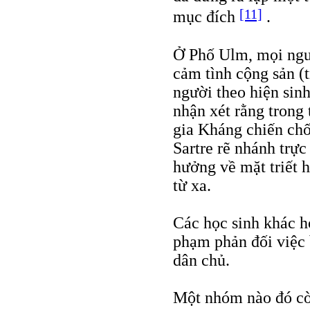
[11]
mục đích
.
Ở Phố Ulm, mọi ngườ
cảm tình cộng sản (
người theo hiện sinh
nhận xét rằng tron
gia Kháng chiến chố
Sartre rẽ nhánh trực
hưởng về mặt triết 
từ xa.
Các học sinh khác h
phạm phản đối việc b
dân chủ.
Một nhóm nào đó còn