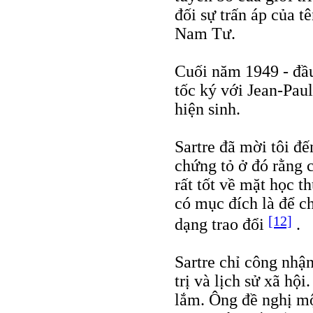
đối sự trấn áp của t
Nam Tư.
Cuối năm 1949 - đầ
tốc ký với Jean-Pau
hiện sinh.
Sartre đã mời tôi đ
chứng tỏ ở đó rằng c
rất tốt về mặt học t
có mục đích là để c
[12]
dạng trao đổi
.
Sartre chỉ công nhậ
trị và lịch sử xã hộ
lắm. Ông đề nghị một