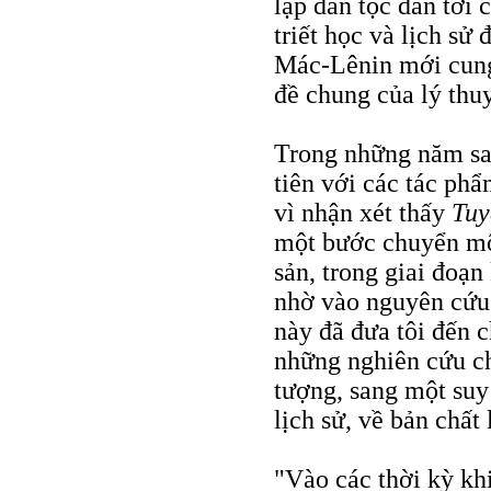
lập dân tộc dẫn tới 
triết học và lịch sử 
Mác-Lênin mới cung
đề chung của lý thu
Trong những năm sau
tiên với các tác ph
vì nhận xét thấy
Tuy
một bước chuyển một
sản, trong giai đoạ
nhờ vào nguyên cứu 
này đã đưa tôi đến 
những nghiên cứu ch
tượng, sang một suy
lịch sử, về bản chất
"Vào các thời kỳ khi