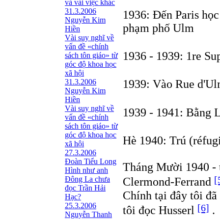
và vài việc khác
31.3.2006
1936: Đến Paris học
Nguyễn Kim
phạm phố Ulm
Hiền
Vài suy nghĩ về
vấn đề «chính
1936 - 1939: 1re Su
sách tôn giáo» từ
góc độ khoa học
xã hội
31.3.2006
1939: Vào Rue d'U
Nguyễn Kim
Hiền
Vài suy nghĩ về
1939 - 1941: Bằng L
vấn đề «chính
sách tôn giáo» từ
góc độ khoa học
Hè 1940: Trú (réfug
xã hội
27.3.2006
Đoàn Tiểu Long
Tháng Mười 1940 - 
Hình như anh
[
Đông La chưa
Clermond-Ferrand
đọc Trần Hải
Chính tại đây tôi đ
Hạc?
25.3.2006
[6]
tôi đọc Husserl
.
Nguyễn Thanh