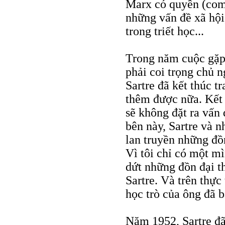
Marx có quyền (com
những vấn đề xã hội,
trong triết học...
Trong năm cuộc gặp 
phải coi trọng chủ n
Sartre đã kết thúc t
thêm được nữa. Kết l
sẽ không đặt ra vấn 
bên này, Sartre và n
lan truyền những đồn
Vì tôi chỉ có một m
dứt những đồn đại t
Sartre. Và trên thực
học trò của ông đã b
Năm 1952, Sartre đã