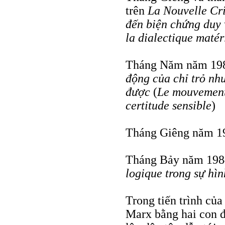
trên
La Nouvelle Cri
đến biện chứng duy 
la dialectique matér
Tháng Năm năm 1981
động của chỉ trỏ nh
được
(
Le mouvement 
certitude sensible
)
Tháng Giêng năm 198
Tháng Bảy năm 1984
logique trong sự hì
Trong tiến trình của
Marx bằng hai con đ