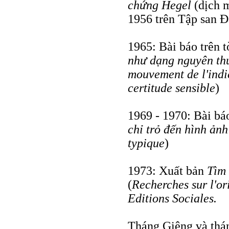
chứng Hegel
(dịch m
1956 trên Tập san Đ
1965: Bài báo trên 
như dạng nguyên th
mouvement de l'indi
certitude sensible
)
1969 - 1970: Bài bá
chỉ trỏ đến hình ảnh
typique
)
1973: Xuất bản
Tìm 
(
Recherches sur l'or
Editions Sociales.
Tháng Giêng và thá