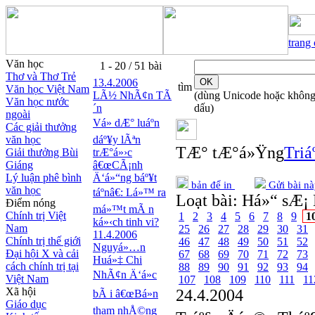
trang
Văn học
1 - 20 / 51 bài
Thơ và Thơ Trẻ
13.4.2006
tìm
Văn học Việt Nam
LÃ½ NhÃ¢n TÃ
(dùng Unicode hoặc khôn
Văn học nước
´n
dấu)
ngoài
Vá» dÆ° luáº­n
Các giải thưởng
văn học
dáº¥y lÃªn
TÆ° tÆ°á»Ÿng
Triá
Giải thưởng Bùi
trÆ°á»›c
Giáng
â€œCÃ¡nh
Lý luận phê bình
Ä‘á»“ng báº¥t
bản để in
Gửi bài nà
văn học
táº­nâ€: Lá»™ ra
Loạt bài:
Há»“ sÆ¡ 
Điểm nóng
má»™t mÃ n
Chính trị Việt
1
2
3
4
5
6
7
8
9
1
ká»‹ch tinh vi?
Nam
25
26
27
28
29
30
31
11.4.2006
Chính trị thế giới
46
47
48
49
50
51
52
Nguyá»…n
Đại hội X và cải
67
68
69
70
71
72
73
Huá»‡ Chi
cách chính trị tại
88
89
90
91
92
93
94
NhÃ¢n Ä‘á»c
Việt Nam
107
108
109
110
111
11
Xã hội
24.4.2004
bÃ i â€œBá»n
Giáo dục
tham nhÅ©ng