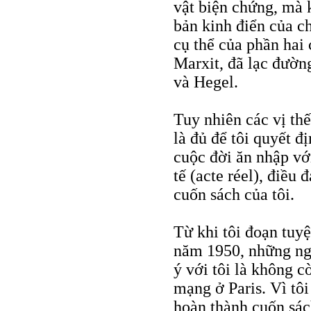
vật biện chứng, mà 
bản kinh điển của c
cụ thể của phần hai
Marxit, đã lạc đườn
và Hegel.
Tuy nhiên các vị th
là đủ để tôi quyết đ
cuộc đời ăn nhập với
tế (acte réel), điều 
cuốn sách của tôi.
Từ khi tôi đoạn tuy
năm 1950, những ngư
ý với tôi là không 
mạng ở Paris. Vì tôi
hoàn thành cuốn sác