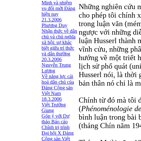
Minh và nhiệm
Những nghiên cứu m
vụ đổi mới Đảng
cho phép tôi chính 
hiện nay
21.3.2006
trong luận văn (mémo
Phương Duy
ngược với những diễ
Nhận thức về dân
chủ và chủ nghĩa
luận Husserl thành 
xã hội: sự khác
vĩnh cửu, những phân
biệt giữa trí thức
và dân thường
hướng về một triết h
20.3.2006
lịch sử phổ quát (uni
Nguyễn Trung
Lương
Husserl nói, là thời
Về năng lực cải
bản thân nó chỉ là m
hoá dân chủ của
Đảng Cộng sản
Việt Nam
Chính từ đó mà tôi 
18.3.2006
Việt Trường
(
Phénoménologie de 
Giang
bình luận trong bài
Góp ý với Dự
thảo Báo cáo
(tháng Chín năm 19
Chính trị trình
Đại hội X Đảng
Cộng sản Việt