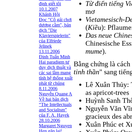
Từ điển tiếng V
định giết tôi
10.1.2007
mơ
Khánh Hội
Vietamesisch-D
Đọc "Cô gái chơi
dương cầm", bản
(
Kiều
): Pflaum
dịch "Die
Das neue Chine
Klavierspielerin"
của Elfriede
Chinesische Ess
Jelinek
mume
).
13.11.2006
Đinh Tuấn Minh
Hai paradigm tư
Bằng chứng là cách
duy dịch thuật và
tinh thần
" sang tiến
các sai lầm mang
tính hệ thống xuất
phát từ chúng
Lê Xuân Thủy: 
8.11.2006
as apricot-trees
Nguyễn Quang A
Về hai bản dịch
Huỳnh Sanh Thô
“The Intellectuals
Nguyễn Văn Vĩnh
and Socialism”
của F. A. Hayek
gracieux des abr
28.10.2006
Xuân Phúc et Xu
Margaret Nguyen
Hẹn gặp lại!