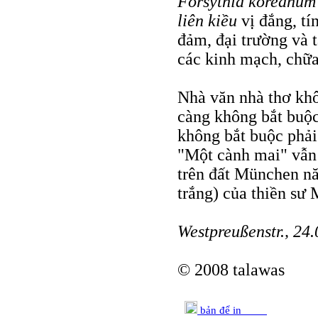
Forsythia koreanu
liên kiều
vị đắng, tí
đảm, đại trường và t
các kinh mạch, chữa
Nhà văn nhà thơ khô
càng không bắt buộc 
không bắt buộc phải
"Một cành mai" vẫn
trên đất München n
trắng) của thiền sư
Westpreußenstr., 24
© 2008 talawas
bản để in