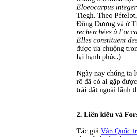
Eloeocarpus intege
Tiegh. Theo Pételo
Ðông Dương và ở Th
recherchées à l’occa
Elles constituent de
được ưa chuộng tro
lại hạnh phúc.)
Ngày nay chúng ta l
rõ đã có ai gặp đượ
trái đất ngoài lãnh 
2. Liên kiều và For
Tác giả
Vân Quốc tr