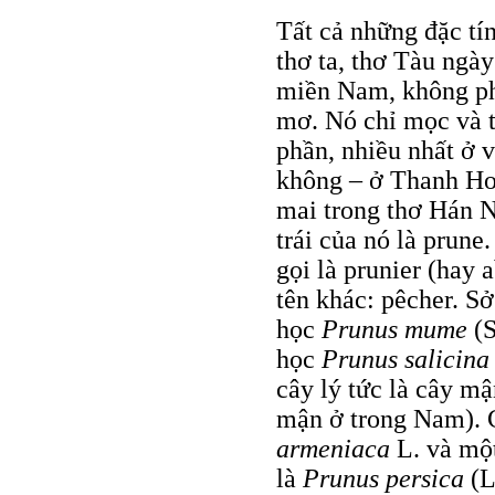
Tất cả những đặc tí
thơ ta, thơ Tàu ngà
miền Nam, không ph
mơ. Nó chỉ mọc và 
phần, nhiều nhất ở 
không – ở Thanh Ho
mai trong thơ Hán N
trái của nó là prune
gọi là prunier (hay 
tên khác: pêcher. Sở
học
Prunus mume
(S
học
Prunus salicin
cây lý tức là cây m
mận ở trong Nam). 
armeniaca
L. và một
là
Prunus persica
(L