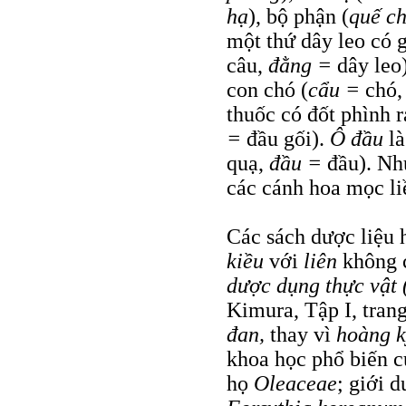
hạ
), bộ phận (
quế ch
một thứ dây leo có g
câu,
đằng =
dây leo
con chó (
cẩu =
chó
thuốc có đốt phình r
=
đầu gối).
Ô đầu
l
quạ,
đầu =
đầu). Nh
các cánh hoa mọc liề
Các sách dược liệu 
kiều
với
liên
không
dược dụng thực vật 
Kimura, Tập I, trang
đan,
thay vì
hoàng 
khoa học phổ biến 
họ
Oleaceae
; giới 