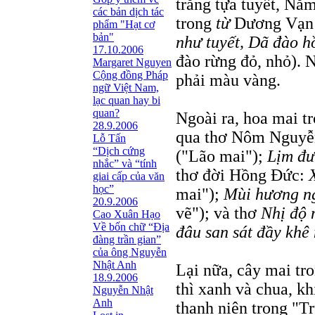
trắng tựa tuyết, Nă
các bản dịch tác
trong
từ
Dương Vạn 
phẩm "Hạt cơ
bản"
như tuyết, Dã đào h
17.10.2006
đào rừng đỏ, nhỏ). 
Margaret Nguyen
Cộng đồng Pháp
phải màu vàng.
ngữ Việt Nam,
lạc quan hay bi
quan?
Ngoài ra, hoa mai 
28.9.2006
qua thơ Nôm Nguyễ
Lỗ Tấn
“Dịch cứng
("Lão mai");
Lịm đư
nhắc” và “tính
thơ đời Hồng Ðức:
giai cấp của văn
học”
mai");
Mùi hương n
20.9.2006
vẽ"); và thơ
Nhị độ 
Cao Xuân Hạo
Về bốn chữ “Địa
đâu san sát đầy khê
đàng trần gian”
của ông Nguyễn
Nhật Anh
Lại nữa, cây mai tr
18.9.2006
thì xanh và chua, kh
Nguyễn Nhật
Anh
thanh niên trong "T