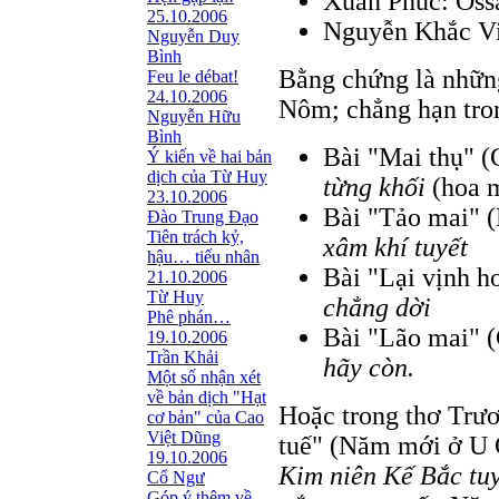
Xuân Phúc: Ossa
25.10.2006
Nguyễn Khắc Việ
Nguyễn Duy
Bình
Bằng chứng là những
Feu le débat!
24.10.2006
Nôm; chẳng hạn tr
Nguyễn Hữu
Bình
Bài "Mai thụ" (
Ý kiến về hai bản
dịch của Từ Huy
từng khối
(hoa m
23.10.2006
Bài "Tảo mai" 
Đào Trung Đạo
Tiên trách kỷ,
xâm khí tuyết
hậu… tiếu nhân
Bài "Lại vịnh h
21.10.2006
Từ Huy
chẳng dời
Phê phán…
Bài "Lão mai" (
19.10.2006
Trần Khải
hãy còn.
Một số nhận xét
về bản dịch "Hạt
Hoặc trong thơ Trư
cơ bản" của Cao
Việt Dũng
tuế" (Năm mới ở U
19.10.2006
Kim niên Kế Bắc tu
Cổ Ngư
Góp ý thêm về