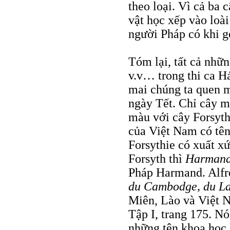
theo loại. Vì cả ba
vật học xếp vào loà
người Pháp có khi gọ
Tóm lại, tất cả nhữ
v.v… trong thi ca 
mai chúng ta quen m
ngày Tết. Chỉ cây m
màu với cây Forsyt
của Việt Nam có tê
Forsythie có xuất x
Forsyth thì
Harmand
Pháp Harmand. Alfre
du Cambodge, du La
Miên, Lào và Việt 
Tập I, trang 175. N
những tên khoa học