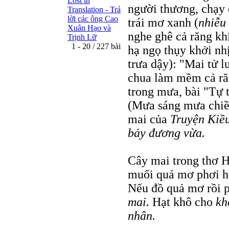
Lost in
người thương, chạy 
Translation - Trả
lời các ông Cao
trái mơ xanh (
nhiễu
Xuân Hạo và
nghe ghê cả răng kh
Trịnh Lữ
1 - 20 / 227 bài
hạ ngọ thụy khởi nhị
trưa dậy): "Mai tử l
chua làm mềm cả răn
trong mưa, bài "Tự 
(Mưa sáng mưa chiề
mai của
Truyện Kiề
bảy đương vừa.
Cây mai trong thơ 
muối quả mơ phơi h
Nếu đồ quả mơ rồi ph
mai.
Hạt khô cho
kh
nhân.