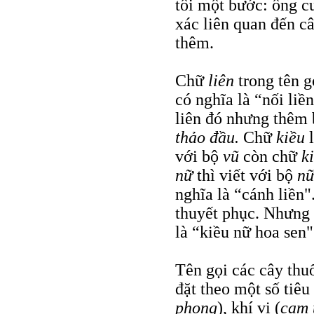
tôi một bước: ông cu
xác liên quan đến c
thêm.
Chữ
liên
trong tên 
có nghĩa là “nối liề
liên đó nhưng thêm
thảo đầu.
Chữ
kiều
với bộ
vũ
còn chữ
k
nữ
thì viết với bộ
n
nghĩa là “cánh liền"
thuyết phục. Nhưng 
là “kiều nữ hoa sen"
Tên gọi các cây thu
đặt theo một số tiêu
phong
), khí vị (
cam 