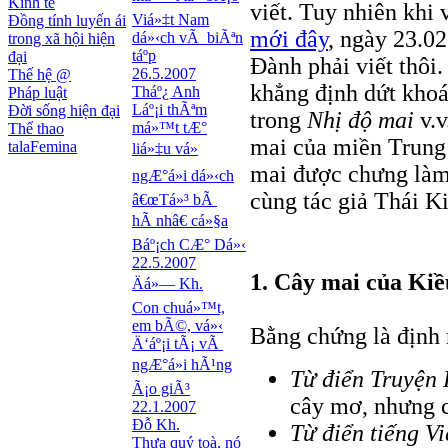
Kinh tế
viết. Tuy nhiên khi 
Viá»‡t Nam
Đồng tính luyến ái
mới đây
, ngày 23.02
dá»‹ch vÃ biÃªn
trong xã hội hiện
táº­p
đại
Ðành phải viết thôi
26.5.2007
Thế hệ @
khẳng định dứt khoá
Tháº¿ Anh
Pháp luật
Láº¡i thÃªm
Đời sống hiện đại
trong
Nhị độ mai
v.
má»™t tÆ°
Thể thao
mai của miền Trung 
talaFemina
liá»‡u vá»
mai được chưng làm 
ngÆ°á»i dá»‹ch
cùng tác giả Thái K
â€œTá»³ bÃ
hÃ nhâ€ cá»§a
Báº¡ch CÆ° Dá»‹
22.5.2007
1. Cây mai của Kiề
Äá»— Kh.
Con chuá»™t,
em bÃ©, vá»‹
Bằng chứng là định 
Ä‘áº¡i tÃ¡ vÃ
ngÆ°á»i hÃ¹ng
Từ điển Truyện
Ã¡o giÃ³
cây mơ, nhưng 
22.1.2007
Đỗ Kh.
Từ điển tiếng V
Thưa quý toà, nó