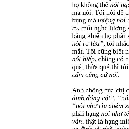
họ không thể
nói ng
mà nói. Tôi nói để
bụng mà
miệng nói 
ro,
mới nghe tưởng 
bằng khiến họ phải 
nói ra lửa”,
tôi nhắc
mắt. Tôi cũng biết 
nói hiếp,
chồng có 
quá, thừa quá thì t
cấm cũng cứ nói.
Anh chồng của chị c
đinh đóng cột”, “nó
“nói như rìu chém 
phải hạng
nói như t
văn,
thật là hạng m
xa định về nhà, ngh