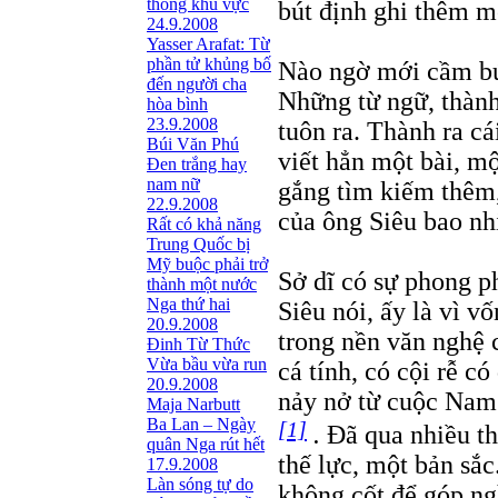
thông khu vực
bút định ghi thêm mộ
24.9.2008
Yasser Arafat: Từ
phần tử khủng bố
Nào ngờ mới cầm bút
đến người cha
Những từ ngữ, thành
hòa bình
23.9.2008
tuôn ra. Thành ra cá
Búi Văn Phú
viết hẳn một bài, mộ
Đen trắng hay
nam nữ
gắng tìm kiếm thêm,
22.9.2008
của ông Siêu bao nh
Rất có khả năng
Trung Quốc bị
Mỹ buộc phải trở
Sở dĩ có sự phong p
thành một nước
Nga thứ hai
Siêu nói, ấy là vì 
20.9.2008
trong nền văn nghệ 
Đinh Từ Thức
Vừa bầu vừa run
cá tính, có cội rễ c
20.9.2008
nảy nở từ cuộc Nam 
Maja Narbutt
Ba Lan – Ngày
[1]
.
Đã qua nhiều th
quân Nga rút hết
thế lực, một bản sắc
17.9.2008
Làn sóng tự do
không cốt để góp ng