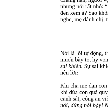
nhưng nói rất nhỏ: 
đến xem à? Sao khôn
nghe, mẹ đánh chị, 
Nói là lối tự động, 
muốn bày tỏ, hy vọn
sai khiến.
Sự sai kh
nên lời:
Khi cha mẹ dặn con
khi đứa con quả quy
cảnh sát, công an viê
nói, đừng nói bậy! 