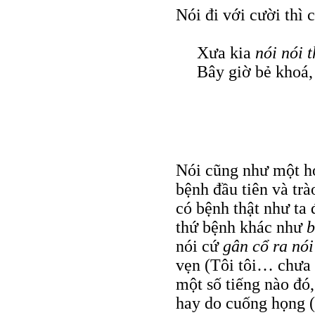
Nói đi với cười thì 
Xưa kia
nói nói t
Bây giờ bẻ khoá, 
Nói cũng như một h
bệnh đầu tiên và tr
có bệnh thật như ta 
thứ bệnh khác như
b
nói cứ
gân cổ ra nó
vẹn (Tôi tôi… chưa
một số tiếng nào đó
hay do cuống họng 