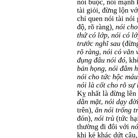
nói buộc, nói mạnh 
tài giỏi, đừng lộn v
chỉ quen nói tài nói
độ, rõ ràng),
nói ch
thứ có lớp, nói có l
trước nghĩ sau
(đừn
rõ ràng, nói có văn 
đụng đâu nói đó,
kh
bản họng, nói đâm h
nói cho tức hộc máu
nói là cốt cho rõ sự 
Kỵ nhất là đừng lên
dằn mặt, nói dạy đờ
trên),
ăn nói trống t
đón),
nói trù
(tức hạ
thường đi đôi với
nó
khi kẻ khác dứt câu