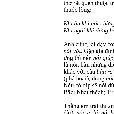
thơ rất quen thuộc 
thuộc lòng:
Khi ăn khi nói chữn
Khi ngồi khi đứng b
Anh cũng lại dạy co
nói vớt.
Gặp gia đìn
ưng thì nên
nói giúp
là nói, bàn những đi
khác với câu
bàn ra
(phá hoại), đừng
nói
Nếu có dịp sẽ nói 
Bắc: Nhạt thếch; Tr
Thằng em trai thì a
dài),
nói xỏ lá, nói 