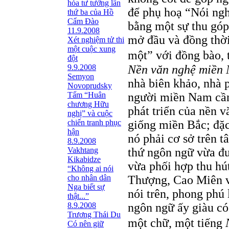
hóa tư tưởng lần
để phụ hoạ “Nói nghĩ
thứ ba của Hồ
Cẩm Đào
bằng một sự thu góp
11.9.2008
mở đầu và đồng thời
Xét nghiệm tử thi
một cuộc xung
một” với đồng bào, 
đột
Nền văn nghệ miền
9.9.2008
Semyon
nhà biên khảo, nhà 
Novoprudsky
người miền Nam cần
Tấm “Huân
chương Hữu
phát triển của nền 
nghị” và cuộc
giống miền Bắc; đặc
chiến tranh phục
hận
nó phải cơ sở trên 
8.9.2008
thứ ngôn ngữ vừa đ
Vakhtang
Kikabidze
vừa phối hợp thu hú
“Không ai nói
Thượng, Cao Miên v.
cho nhân dân
Nga biết sự
nói trên, phong phú 
thật...”
ngôn ngữ ấy giàu có
8.9.2008
Trương Thái Du
một chữ, một tiếng
Có nên giữ