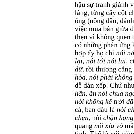
hậu sự tranh giành v
làng, từng cây cột c
ông (nông dân, đánh 
việc mua bán giữa đ
thẹn vì không quen 
có những phản ứng 
hợp ấy họ chỉ
nói nặ
lại, nói tới nói lui,
c
dữ,
rồi thượng cẳng 
hòa, nói phải khôn
dễ dàn xếp. Chứ nh
hãn, ăn nói chua ngo
nói không kể trời đấ
cá, ban đầu là
nói c
chẹn,
nói
chận họng,
quang
nói xía vô
mấy
tinh. Thế là
nói giàn