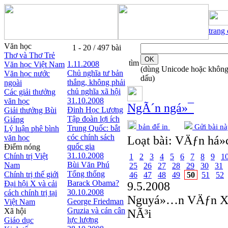
trang
Văn học
1 - 20 / 497 bài
Thơ và Thơ Trẻ
tìm
1.11.2008
Văn học Việt Nam
(dùng Unicode hoặc khôn
Chủ nghĩa tư bản
Văn học nước
dấu)
thắng, không phải
ngoài
chủ nghĩa xã hội
Các giải thưởng
31.10.2008
văn học
NgÃ´n ngá»¯
Đinh Học Lương
Giải thưởng Bùi
Tập đoàn lợi ích
Giáng
bản để in
Gửi bài nà
Trung Quốc: bắt
Lý luận phê bình
cóc chính sách
văn học
Loạt bài:
VÄƒn há»c
quốc gia
Điểm nóng
31.10.2008
Chính trị Việt
1
2
3
4
5
6
7
8
9
1
Bùi Văn Phú
Nam
25
26
27
28
29
30
31
Tổng thống
Chính trị thế giới
46
47
48
49
50
51
52
Barack Obama?
Đại hội X và cải
9.5.2008
30.10.2008
cách chính trị tại
Nguyá»…n VÄƒn 
George Friedman
Việt Nam
Gruzia và cán cân
Xã hội
NÃ³i
lực lượng
Giáo dục