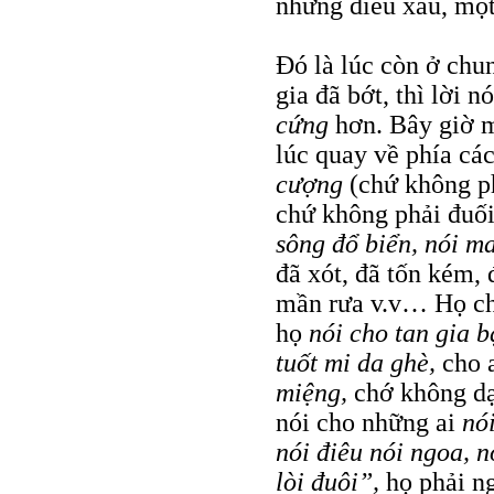
những điều xấu, một 
Đó là lúc còn ở chun
gia đã bớt, thì lời
cứng
hơn. Bây giờ 
lúc quay về phía cá
cượng
(chứ không 
chứ không phải đuối
sông đổ biển, nói ma
đã xót, đã tốn kém, 
mần rưa v.v… Họ c
họ
nói cho tan gia b
tuốt mi da ghè,
cho 
miệng,
chớ không dạ
nói cho những ai
nó
nói điêu nói ngoa, n
lòi đuôi”,
họ phải 