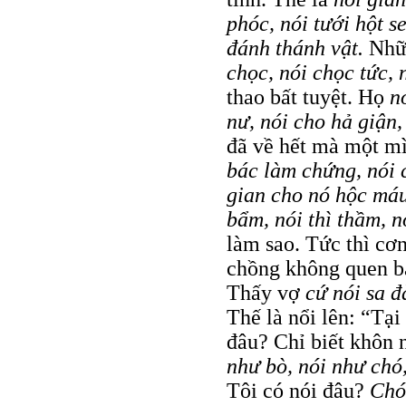
phóc, nói tưới hột s
đánh thánh vật.
Nhữ
chọc, nói chọc tức,
thao bất tuyệt. Họ
n
nư, nói cho hả giận
đã về hết mà một m
bác làm chứng, nói 
gian cho nó hộc má
bẩm, nói thì thầm, 
làm sao. Tức thì cơn
chồng không quen b
Thấy vợ
cứ nói sa đ
Thế là nổi lên: “Tạ
đâu? Chỉ biết khôn 
như bò, nói như chó
Tôi có nói đâu?
Chó