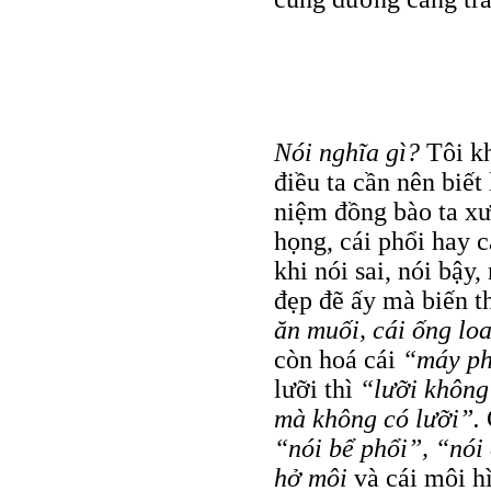
Nói nghĩa gì?
Tôi kh
điều ta cần nên biết
niệm đồng bào ta xưa
họng, cái phổi hay 
khi nói sai, nói bậy
đẹp đẽ ấy mà biến t
ăn muối, cái ống lo
còn hoá cái
“máy phá
lưỡi thì
“lưỡi không
mà không có lưỡi”.
“nói bể phổi”, “nó
hở môi
và cái môi 