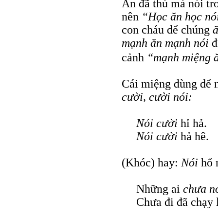
Ăn đã thú mà nói tro
nên
“Học ăn học n
con cháu để chúng
ă
mạnh ăn mạnh nói
đ
cảnh
“mạnh miệng ă
Cái miệng dùng để n
cười, cười nói:
Nói cười
hỉ hả.
Nói cười
hả hê.
(Khóc) hay:
Nói
hổ 
Những ai
chưa nó
Chưa đi đã chạy 