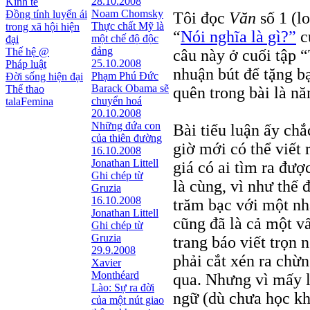
28.10.2008
Kinh tế
Noam Chomsky
Đồng tính luyến ái
Tôi đọc
Văn
số 1 (l
Thực chất Mỹ là
trong xã hội hiện
“
Nói nghĩa là gì?”
củ
một chế độ độc
đại
đảng
Thế hệ @
câu này ở cuối tập 
25.10.2008
Pháp luật
nhuận bút để tặng b
Phạm Phú Đức
Đời sống hiện đại
Barack Obama sẽ
Thể thao
quên trong bài là n
chuyển hoá
talaFemina
20.10.2008
Những đứa con
Bài tiểu luận ấy chắ
của thiên đường
giờ mới có thể viết 
16.10.2008
Jonathan Littell
giá có ai tìm ra đư
Ghi chép từ
là cùng, vì như thế
Gruzia
16.10.2008
trăm bạc với một nh
Jonathan Littell
cũng đã là cả một vấ
Ghi chép từ
Gruzia
trang báo viết trọn
29.9.2008
phải cắt xén ra chừ
Xavier
Monthéard
qua. Nhưng vì mấy l
Lào: Sự ra đời
ngữ (dù chưa học k
của một nút giao