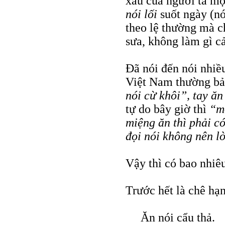
xấu của người ta mộ
nói lối
suốt ngày (nó
theo lệ thường mà ch
sưa, không làm gì cả
Đã nói đến nói nhiề
Việt Nam thường bả
nói cừ khôi”, tay ăn
tự do bây giờ thì
“m
miệng ăn thì phải c
đọi nói không nên l
Vậy thì có bao nhi
Trước hết là chê hạn
Ăn nói cẩu thả.