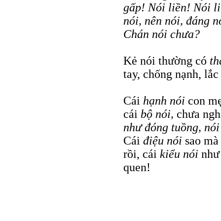
gấp! Nói liền! Nói 
nói, nên nói, đáng n
Chán nói chưa?
Kẻ nói thường có
th
tay, chống nạnh, lắc
Cái
hạnh nói
con mẹ
cái
bộ nói,
chưa ngh
như đóng tuồng, nói
Cái
điệu nói
sao mà
rồi, cái
kiểu nói
như
quen!