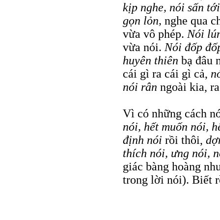
kịp nghe, nói sấn tới
gọn lỏn,
nghe qua ch
vừa vô phép.
Nói lú
vừa nói.
Nói đốp đ
huyên thiên
bạ đâu 
cái gì ra cái gì cả,
nó
nói rân
ngoài kia, r
Vì có những cách nó
nói, hết muốn nói, 
định nói
rồi thôi,
dợ
thích nói, ưng nói, 
giác bàng hoàng như
trong lời nói). Biết