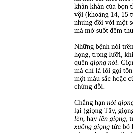
khàn khàn của bọn t
vội (khoảng 14, 15 t
nhưng đối với một s
mà mớ suốt đếm thườ
Những bệnh nói trên
họng, trong lưỡi, kh
quên
giọng nói.
Giọ
mà chỉ là lối gọi tổ
một màu sắc hoặc cũ
chừng đỗi.
Chẳng hạn
nói giọn
lại (giọng Tây, giọ
lên,
hay
lên giọng,
t
xuống giọng
tức bỏ 