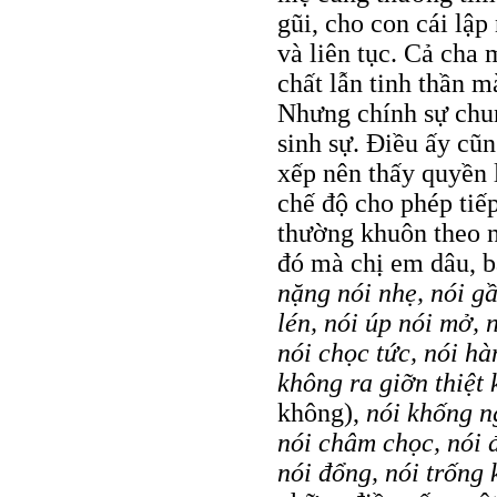
gũi, cho con cái lập
và liên tục. Cả cha 
chất lẫn tinh thần m
Nhưng chính sự chu
sinh sự. Điều ấy cũn
xếp nên thấy quyền l
chế độ cho phép tiế
thường khuôn theo 
đó mà chị em dâu, b
nặng nói nhẹ, nói gầ
lén, nói úp nói mở, n
nói chọc tức, nói hà
không ra giỡn thiệt 
không),
nói khống ng
nói châm chọc, nói đ
nói đổng, nói trống