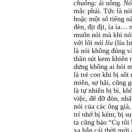
chuông:
ái uông.
Nó
mắc phải. Tức là nó
hoặc một số tiếng nà
đèn, địt địt, ỉa ỉa…
muốn nói mà khi nói 
với lối
nói líu
(líu l
là nói không đúng v
thần sút kem khiến 
dưng không ai hỏi 
là trẻ con khi bị sốt
miên, sợ hãi, cũng 
là tự nhiên bị bí, k
việc, để đỡ đòn, nhấ
nói của các ông già,
trí nhớ bị kém, bị s
ta cũng bảo “Cụ tôi 
xa hẳn cái thời mới