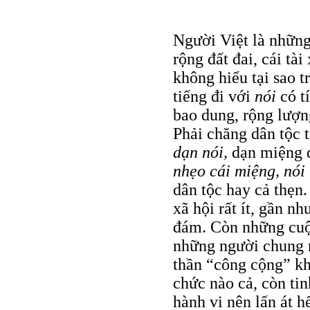
Người Việt là nhữn
rộng đất đai, cái tà
không hiểu tại sao 
tiếng đi với
nói
có t
bao dung, rộng lượng
Phải chăng dân tộc 
dạn nói,
dạn miệng
nhẹo cái miệng, nói
dân tộc hay cả thẹn.
xã hội rất ít, gần nh
đám. Còn những cuộc
những người chung 
thần “công cộng” k
chức nào cả, còn tin
hành vi nên lấn át h