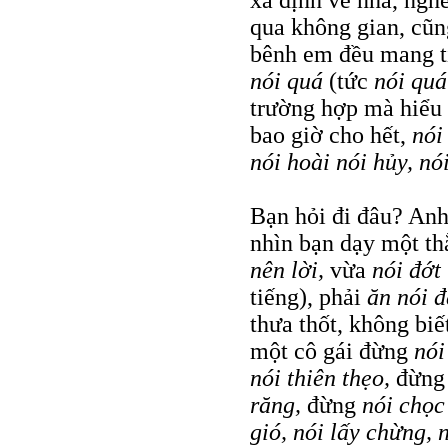
qua không gian, cũ
bênh em đều mang t
nói quá
(tức
nói quá
trường hợp mà hiểu n
bao giờ cho hết,
nói
nói hoài nói hủy, nói
Bạn hỏi đi đâu? An
nhìn bạn dạy một t
nên lời,
vừa
nói đớt
tiếng), phải
ăn nói 
thưa thốt, không bi
một cô gái đừng
nói
nói thiên thẹo,
đừn
răng,
đừng
nói chọc
gió, nói lấy chừng,