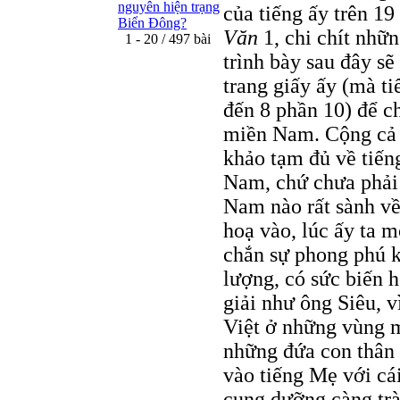
nguyên hiện trạng
của tiếng ấy trên 19
Biển Đông?
Văn
1, chi chít nhữ
1 - 20 / 497 bài
trình bày sau đây sẽ 
trang giấy ấy (mà t
đến 8 phần 10) để c
miền Nam. Cộng cả h
khảo tạm đủ về tiến
Nam, chứ chưa phải
Nam nào rất sành về
hoạ vào, lúc ấy ta 
chắn sự phong phú 
lượng, có sức biến h
giải như ông Siêu, 
Việt ở những vùng 
những đứa con thân 
vào tiếng Mẹ với cái
cung dưỡng càng trà