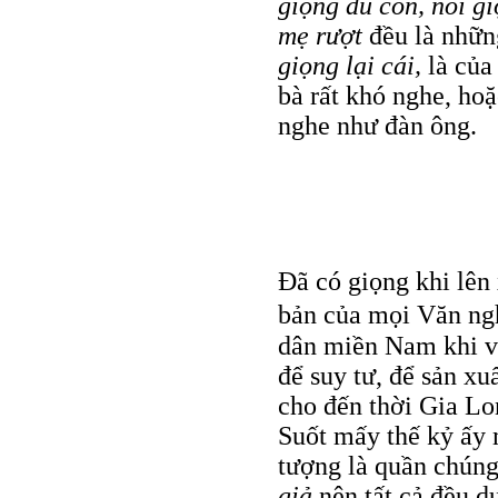
giọng du côn, nói gi
mẹ rượt
đều là nhữn
giọng lại cái,
là của
bà rất khó nghe, ho
nghe như đàn ông.
Đã có giọng khi lên 
bản của mọi Văn ng
dân miền Nam khi v
để suy tư, để sản x
cho đến thời Gia Lo
Suốt mấy thế kỷ ấy 
tượng là quần chún
giả
nên tất cả đều dựa