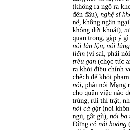
(không ra ngô ra kho
đến đâu),
nghệ sĩ k
nể, không ngần ngại
không dứt khoát),
n
quan trọng, gặp ý gì
nói lẫn lộn, nói lúng
liếm
(vì sai, phải nó
trêu gan
(chọc tức a
ra khỏi điều chính v
chệch để khỏi phạm 
nói,
phải nói Mạng 
cho quên việc nào đ
trúng, rủi thì trật, 
nói cà gật
(nói khôn
ngủ, gât gù),
nói ba
Đừng có
nói hoảng