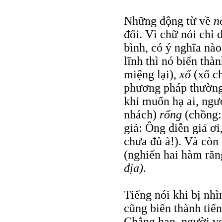
Những động từ về
n
đổi. Vì chữ nói chỉ
bình, có ý nghĩa nào
lĩnh thì nó biến thà
miệng lại),
xổ
(xổ c
phương pháp thường
khi muốn hạ ai, ng
nhách)
rống
(chồng:
giả: Ông diễn giả ơi
chưa đủ à!). Và cò
(nghiến hai hàm răn
địa).
Tiếng nói khi bị nhì
cũng biến thành tiếng
Chẳng hạn, người vợ