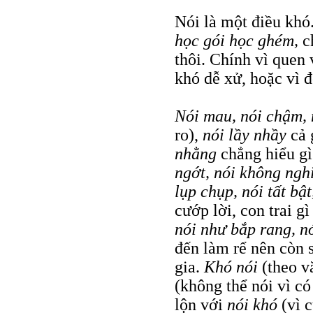
Nói là một điều khó
học gói học ghém,
c
thôi. Chính vì quen
khó dễ xử, hoặc vì 
Nói mau, nói chậm, 
ro),
nói lầy nhầy
cả 
nhằng
chẳng hiểu g
ngớt, nói không nghỉ
lụp chụp, nói tất bật
cướp lời, con trai g
nói như bắp rang, 
đến làm rể nên còn 
gia.
Khó nói
(theo 
(không thể nói vì c
lộn với
nói khó
(vì 