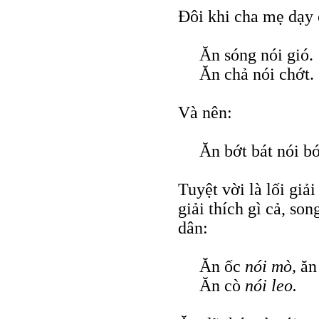
Đôi khi cha mẹ dạy
Ăn sóng nói gió.
Ăn chả nói chớt.
Và nên:
Ăn bớt bát nói bớ
Tuyệt vời là lối giả
giải thích gì cả, son
dân:
Ăn ốc
nói mò,
ăn
Ăn cò
nói leo.