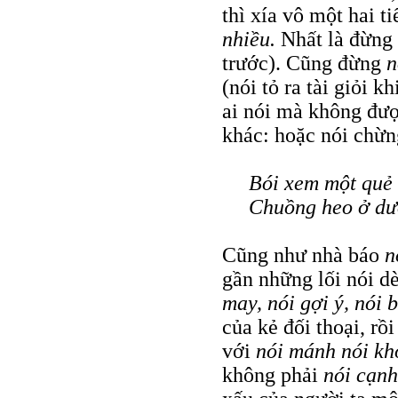
thì xía vô một hai t
nhiều.
Nhất là đừng
trước). Cũng đừng
n
(nói tỏ ra tài giỏi k
ai nói mà không đư
khác: hoặc nói chừng
Bói xem một quẻ 
Chuồng heo ở dư
Cũng như nhà báo
n
gần những lối nói dè
may, nói gợi ý, nói
của kẻ đối thoại, r
với
nói mánh nói kh
không phải
nói cạn