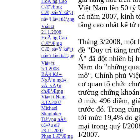
HoÃ ng Cao
Việt Nam lên 50 tỷ
CÆ°Æ¡ng
CÆ¡ sá»Ÿ káº¿t
cả năm 2007, kinh t
ná»‘i lá»i tiáº¿ng
tăng cao nhất kể từ
Viá»‡t
21.1.2008
HoÃ ng Cao
Tháng 3/2008, một h
CÆ°Æ¡ng
đề "Duy trì tăng tr
CÆ¡ sá»Ÿ káº¿t
ná»‘i lá»i tiáº¿ng
Á" đã đột nhiên bị 
Viá»‡t
Nam do "những quan 
5.1.2008
mô". Chính phủ Việ
BÃ¹i Ká»·
NgÃ´n ngá»¯
cơ quan tổ chức chư
vÃ vÄƒn
trường chứng khoán
chÆ°Æ¡ng
Viá»‡t Nam
ở mức 496 điểm, gi
3.12.2007
trước đó. Trong cùng
Michael
Skapinker
tới mức 19,4% do g
Tiáº¿ng nÃ³i
mại trong quý I/2008
cá»§a ai?
29.11.2007
I/2007.
Phan LÆ°Æ¡ng