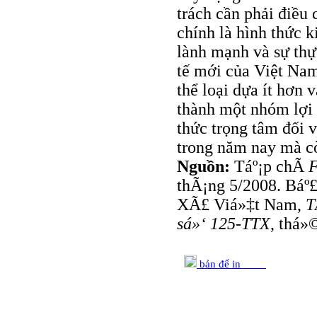
trách cần phải điều c
chính là hình thức k
lành mạnh và sự thực
tế mới của Việt Nam
thể loại dựa ít hơn 
thành một nhóm lợi 
thức trọng tâm đối 
trong năm nay mà cò
Nguồn:
Táº¡p chÃ­
F
thÃ¡ng 5/2008. Báº£
XÃ£ Viá»‡t Nam,
T
sá»‘ 125-TTX
, thá»
bản để in