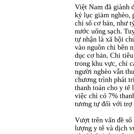
Việt Nam đã giành đ
kỷ lục giảm nghèo, p
chỉ số cơ bản, như tỷ
nước uống sạch. Tuy
tự nhận là xã hội c
vào nguồn chi bên ng
dục cơ bản. Chi tiê
trong khu vực, chỉ 
người nghèo vẫn th
chương trình phát t
thanh toán cho y tế 
việc chỉ có 7% than
tương tự đối với tr
Vượt trên vấn đề số 
lượng y tế và dịch 