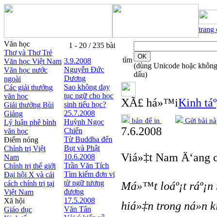
trang
Văn học
1 - 20 / 235 bài
Thơ và Thơ Trẻ
tìm
3.9.2008
Văn học Việt Nam
(dùng Unicode hoặc khôn
Nguyễn Ðức
Văn học nước
dấu)
Dương
ngoài
Sao không dạy
Các giải thưởng
tục ngữ cho học
văn học
XÃ£ há»™i
Kinh táº
sinh tiểu học?
Giải thưởng Bùi
25.7.2008
Giáng
bản để in
Gửi bài nà
Huỳnh Ngọc
Lý luận phê bình
7.6.2008
Chiến
văn học
Từ Buddha đến
Điểm nóng
Bụt và Phật
Chính trị Việt
Viá»‡t Nam Ä‘ang c
10.6.2008
Nam
Trần Văn Tích
Chính trị thế giới
Tìm kiếm đơn vị
Đại hội X và cải
từ ngữ tương
cách chính trị tại
Má»™t loáº¡t ráº¡n 
đương
Việt Nam
17.5.2008
Xã hội
hiá»‡n trong ná»n k
Văn Tân
Giáo dục