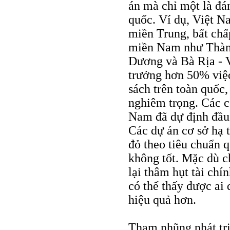
án mà chỉ một là đán
quốc. Ví dụ, Việt N
miền Trung, bất chấp
miền Nam như Thàn
Dương và Bà Rịa - V
trưởng hơn 50% việc
sách trên toàn quốc,
nghiêm trọng. Các c
Nam đã dự định đầu
Các dự án cơ sở hạ 
đỏ theo tiêu chuẩn q
không tốt. Mặc dù c
lại thâm hụt tài ch
có thể thấy được ai
hiệu quả hơn.
Tham nhũng phát tri