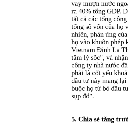
vay mượn nước ngoà
ra 40% tổng GDP. Đầ
tất cả các tổng công
tổng số vốn của họ 
nhiên, phản ứng của
họ vào khuôn phép k
Vietnam Đinh La Thă
tâm lý sốc", và nhận
công ty nhà nước đầ
phải là cốt yếu kho
đầu tư này mang lại
buộc họ từ bỏ đầu t
sụp đổ".
5. Chia sẻ tăng trư