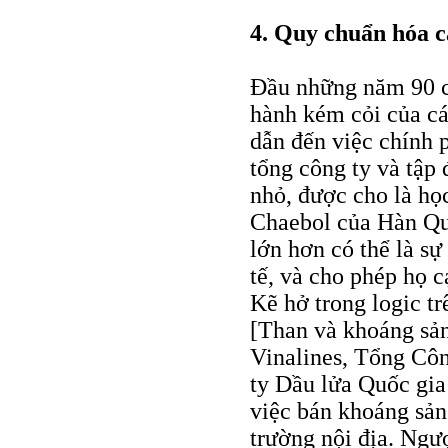
4. Quy chuẩn hóa c
Đầu những năm 90 củ
hành kém cỏi của c
dẫn đến việc chính 
tổng công ty và tập 
nhỏ, được cho là họ
Chaebol của Hàn Quố
lớn hơn có thể là sự
tế, và cho phép họ c
Kẽ hở trong logic t
[Than và khoáng sả
Vinalines, Tổng Cô
ty Dầu lửa Quốc gia
việc bán khoáng sản 
trường nội địa. Ngượ