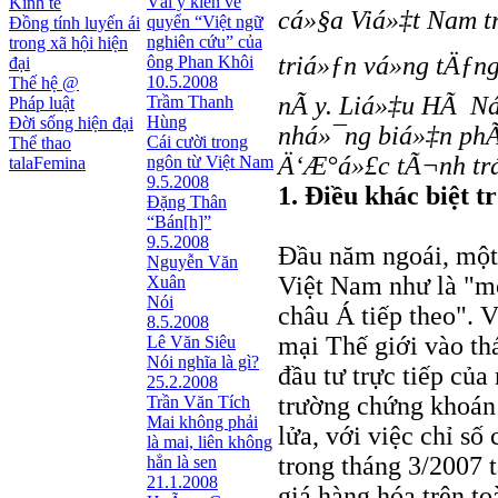
Vài ý kiến về
Kinh tế
cá»§a Viá»‡t Nam tr
quyển “Việt ngữ
Đồng tính luyến ái
nghiên cứu” của
trong xã hội hiện
triá»ƒn vá»ng tÄƒ
ông Phan Khôi
đại
10.5.2008
Thế hệ @
nÃ y. Liá»‡u HÃ N
Trầm Thanh
Pháp luật
Hùng
Đời sống hiện đại
nhá»¯ng biá»‡n phÃ
Cái cười trong
Thể thao
Ä‘Æ°á»£c tÃ¬nh tráº
ngôn từ Việt Nam
talaFemina
9.5.2008
1. Điều khác biệt 
Đặng Thân
“Bán[h]”
9.5.2008
Đầu năm ngoái, một l
Nguyễn Văn
Việt Nam như là "mộ
Xuân
Nói
châu Á tiếp theo".
8.5.2008
mại Thế giới vào th
Lê Văn Siêu
Nói nghĩa là gì?
đầu tư trực tiếp của
25.2.2008
trường chứng khoán
Trần Văn Tích
Mai không phải
lửa, với việc chỉ số
là mai, liên không
trong tháng 3/2007 
hẳn là sen
21.1.2008
giá hàng hóa trên to