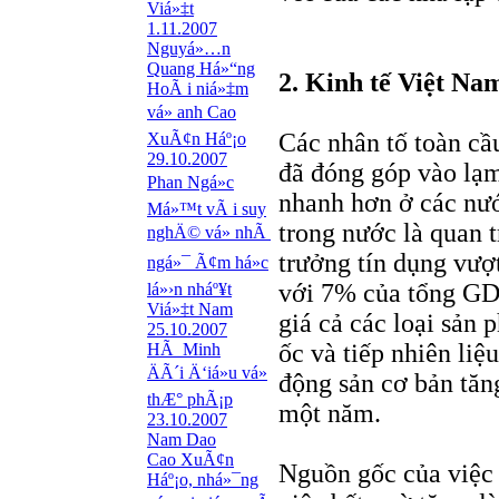
Viá»‡t
1.11.2007
Nguyá»…n
Quang Há»“ng
2. Kinh tế Việt Na
HoÃ i niá»‡m
vá» anh Cao
Các nhân tố toàn cầ
XuÃ¢n Háº¡o
29.10.2007
đã đóng góp vào lạm
Phan Ngá»c
nhanh hơn ở các nướ
Má»™t vÃ i suy
trong nước là quan 
nghÄ© vá» nhÃ
trưởng tín dụng vượ
ngá»¯ Ã¢m há»c
với 7% của tổng GDP
lá»›n nháº¥t
Viá»‡t Nam
giá cả các loại sản
25.10.2007
ốc và tiếp nhiên liệ
HÃ Minh
ÄÃ´i Ä‘iá»u vá»
động sản cơ bản tăn
thÆ° phÃ¡p
một năm.
23.10.2007
Nam Dao
Cao XuÃ¢n
Nguồn gốc của việc 
Háº¡o, nhá»¯ng