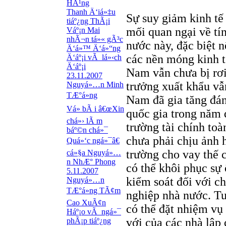
HÃ¹ng
Thanh Ä‘iá»‡u
Sự suy giảm kinh tế
tiáº¿ng ThÃ¡i
mối quan ngại về tín
Váº¡n Mai
nhÃ¬n tá»« gÃ³c
nước này, đặc biệt nế
Ä‘á»™ Ä‘á»“ng
các nền móng kinh t
Ä‘áº¡i vÃ lá»‹ch
Ä‘áº¡i
Nam vẫn chưa bị rơi
23.11.2007
trưởng xuất khẩu v
Nguyá»…n Minh
TÆ°á»ng
Nam đã gia tăng đán
Vá» bÃ i â€œXin
quốc gia trong năm 
chá»› lÃ m
trường tài chính toà
báº©n chá»¯
chưa phải chịu ảnh 
Quá»‘c ngá»¯â€
trường cho vay thế
cá»§a Nguyá»…
n NhÆ° Phong
có thể khôi phục sự
5.11.2007
kiểm soát đối với c
Nguyá»…n
TÆ°á»ng TÃ¢m
nghiệp nhà nước. Tuy
Cao XuÃ¢n
có thể đặt nhiệm vụ
Háº¡o vÃ ngá»¯
với của các nhà lập 
phÃ¡p tiáº¿ng