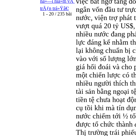
việc bất ngờ tăng d
ná»—i niá»m vÃ
ngân vốn đầu tư trực
trÄƒn trá»Ÿâ€¦
1 - 20 / 235 bài
nước, viện trợ phát 
vượt quá 20 tỷ US$
nhiều nước đang phá
lực đáng kể nhằm th
lại không chuẩn bị 
vào với số lượng lớ
giá hối đoái và cho 
một chiến lược có t
nhiều người thích t
tài sản bằng ngoại 
tiền tệ chưa hoạt độ
cụ tồi khi mà tín dụ
nước chiếm tới ½ tổ
được tổ chức thành
Thị trường trái phiế