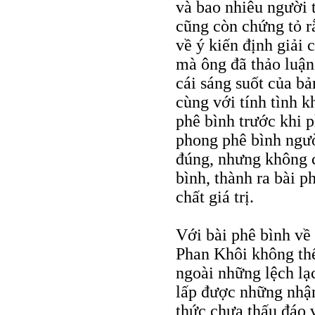
và bao nhiêu người 
cũng còn chứng tỏ r
về ý kiến định giải
mà ông đã thảo luận
cái sáng suốt của bả
cùng với tính tình k
phê bình trước khi p
phong phê bình ngườ
đúng, nhưng không 
bình, thành ra bài p
chất giá trị.
Với bài phê bình về
Phan Khôi không thể
ngoài những lệch lạ
lấp được những nhận
thức chưa thấu đáo v