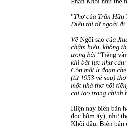
Phan Khôi như thế n
"
Thơ của Trần Hữu 
Diệu thì từ ngoài đi
Về
Ngôi sao
của Xuâ
chậm hiểu, không th
trong bài "
Tiếng và
khi bất lực như câu:
Còn một ít đoạn che
(từ 1953 về sau) thơ
một nhà thơ nổi tiến
cải tạo trong chỉnh
Hiện nay biên bản hã
đọc hôm ấy), như thế
Khôi đâu. Biên bản 