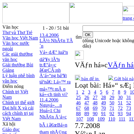
trang
Văn học
1 - 20 / 51 bài
Thơ và Thơ Trẻ
13.4.2006
tìm
Văn học Việt Nam
LÃ½ NhÃ¢n TÃ
(dùng Unicode hoặc khôn
Văn học nước
´n
dấu)
ngoài
Vá» dÆ° luáº­n
Các giải thưởng
văn học
dáº¥y lÃªn
VÄƒn há»c
VÄƒn há
Giải thưởng Bùi
trÆ°á»›c
Giáng
â€œCÃ¡nh
Lý luận phê bình
Ä‘á»“ng báº¥t
bản để in
Gửi bài nà
văn học
táº­nâ€: Lá»™ ra
Loạt bài:
Há»“ sÆ¡ 
Điểm nóng
má»™t mÃ n
Chính trị Việt
1
2
3
4
5
6
7
8
9
1
ká»‹ch tinh vi?
Nam
25
26
27
28
29
30
31
11.4.2006
Chính trị thế giới
46
47
48
49
50
51
52
Nguyá»…n
Đại hội X và cải
67
68
69
70
71
72
73
Huá»‡ Chi
cách chính trị tại
88
89
90
91
92
93
94
NhÃ¢n Ä‘á»c
Việt Nam
107
108
109
110
111
11
Xã hội
7.7.2008
bÃ i â€œBá»n
Giáo dục
tham nhÅ©ng
Yáº¿n Lan