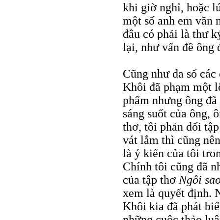
khi giờ nghỉ, hoặc l
một số anh em văn ng
đâu có phải là thư 
lại, như vấn đề ông 
Cũng như đa số các 
Khôi đã phạm một lệ
phẩm nhưng ông đã t
sáng suốt của ông, 
thơ, tôi phản đối tậ
vát lắm thì cũng nê
là ý kiến của tôi tr
Chính tôi cũng đã nh
của tập thơ
Ngôi sa
xem là quyết định. N
Khôi kia đã phát bi
những cuộc thảo luậ