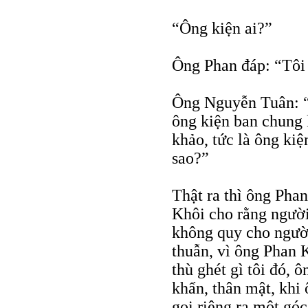
“Ông kiện ai?”
Ông Phan đáp: “Tôi s
Ông Nguyễn Tuân: “
ông kiện ban chung
khảo, tức là ông kiệ
sao?”
Thật ra thì ông Pha
Khôi cho rằng người
không quy cho người
thuẫn, vì ông Phan 
thù ghét gì tôi đó, 
khẩn, thân mật, khi 
gọi riêng ra một góc