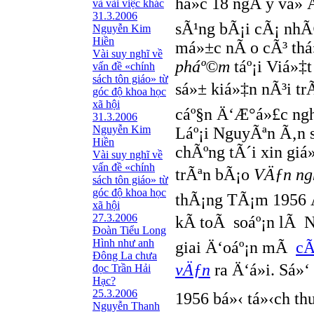
há»c 18 ngÃ y vá» 
và vài việc khác
31.3.2006
sÃ¹ng bÃ¡i cÃ¡ nhÃ
Nguyễn Kim
Hiền
má»±c nÃ o cÃ³ thá
Vài suy nghĩ về
pháº©m
táº¡i Viá»‡
vấn đề «chính
sách tôn giáo» từ
sá»± kiá»‡n nÃ³i tr
góc độ khoa học
xã hội
cáº§n Ä‘Æ°á»£c ngh
31.3.2006
Nguyễn Kim
Láº¡i NguyÃªn Ã‚n 
Hiền
chÃºng tÃ´i xin giá
Vài suy nghĩ về
vấn đề «chính
trÃªn bÃ¡o
VÄƒn ng
sách tôn giáo» từ
góc độ khoa học
thÃ¡ng TÃ¡m 1956 Ä
xã hội
27.3.2006
kÃ­ toÃ soáº¡n lÃ
Đoàn Tiểu Long
Hình như anh
giai Ä‘oáº¡n mÃ
cÃ
Đông La chưa
vÄƒn
ra Ä‘á»i. Sá»‘
đọc Trần Hải
Hạc?
25.3.2006
1956 bá»‹ tá»‹ch th
Nguyễn Thanh