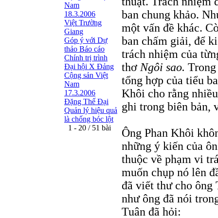
thuật. Trách nhiệm đ
Nam
ban chung khảo. Như
18.3.2006
Việt Trường
một vấn đề khác. Cò
Giang
ban chấm giải, để ki
Góp ý với Dự
thảo Báo cáo
trách nhiệm của từng
Chính trị trình
thơ
Ngôi sao.
Trong 
Đại hội X Đảng
Cộng sản Việt
tổng hợp của tiểu b
Nam
Khôi cho rằng nhiều
17.3.2006
Đặng Thế Đại
ghi trong biên bản, 
Quản lý hiệu quả
là chống bóc lột
1 - 20 / 51 bài
Ông Phan Khôi khôn
những ý kiến của ôn
thuộc về phạm vi tr
muốn chụp nó lên đầ
đã viết thư cho ông
như ông đã nói tron
Tuân đã hỏi: