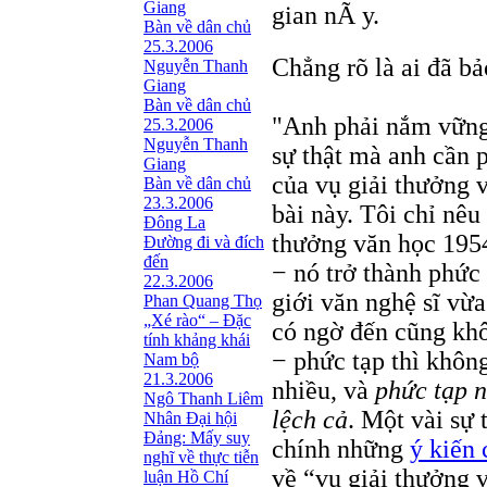
Giang
gian nÃ y.
Bàn về dân chủ
25.3.2006
Chẳng rõ là ai đã bả
Nguyễn Thanh
Giang
Bàn về dân chủ
"Anh phải nắm vững 
25.3.2006
Nguyễn Thanh
sự thật mà anh cần 
Giang
của vụ giải thưởng 
Bàn về dân chủ
23.3.2006
bài này. Tôi chỉ nêu 
Đông La
thưởng văn học 1954
Đường đi và đích
đến
− nó trở thành phức 
22.3.2006
giới văn nghệ sĩ vừa
Phan Quang Thọ
„Xé rào“ – Đặc
có ngờ đến cũng kh
tính khảng khái
− phức tạp thì không
Nam bộ
21.3.2006
nhiều, và
phức tạp n
Ngô Thanh Liêm
lệch cả
. Một vài sự 
Nhân Đại hội
Đảng: Mấy suy
chính những
ý kiến
nghĩ về thực tiễn
về “vụ giải thưởng 
luận Hồ Chí