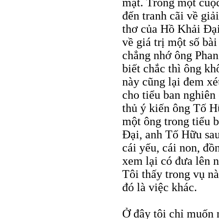
mặt. Trong một cuộc 
đến tranh cãi về giả
thơ của Hồ Khải Đại
về giá trị một số bà
chẳng nhớ ông Phan 
biết chắc thì ông kh
này cũng lại đem xé
cho tiểu ban nghiên
thủ ý kiến ông Tố Hữ
một ông trong tiểu b
Đại, anh Tố Hữu sau
cái yếu, cái non, đồ
xem lại có đưa lên 
Tôi thấy trong vụ n
đó là việc khác.
Ở đây tôi chỉ muốn 