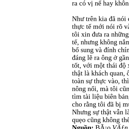
ra có vị nể hay khôn
Như trên kia đã nói
thực tế mới nói rõ v
tôi xin đưa ra nhữn
tế, nhưng không nắ
bổ sung và đính chí
đáng lẽ ra ông ở gần
tốt, với một thái độ
thật là khách quan, 
toàn sự thực vào, th
nông nổi, mà tôi cũ
tìm tài liệu biên bản
cho rằng tôi đã bị 
Nhưng sự thật vẫn là
quẹo cũng không thể
Nguồn:
BÃ¡o
VÄƒn