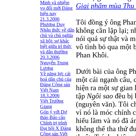
Minh và nhiệm
Giai phẩm mùa Thu 
vụ đổi mới Đảng
hiện nay
21.3.2006
Tôi đồng ý ông Phan
Phương Duy
không cần lặp lại; 
Nhận thức về dân
chủ và chủ nghĩa
nói quá sự thật và m
xã hội: sự khác
vô tình bỏ qua một b
biệt giữa trí thức
và dân thường
Phan Khôi.
20.3.2006
Nguyễn Trung
Lương
Dưới bài của ông Ph
Về năng lực cải
một cái ngạnh câu, 
hoá dân chủ của
Đảng Cộng sản
hiện ra một sự gian 
Việt Nam
tập
Ngôi sao
đều bị 
18.3.2006
Việt Trường
(nguyên văn). Tôi ch
Giang
vì nó là móc chính c
Góp ý với Dự
thảo Báo cáo
hiểu lầm và nó đã á
Chính trị trình
không thể tha thứ đư
Đại hội X Đảng
Cộng sản Việt