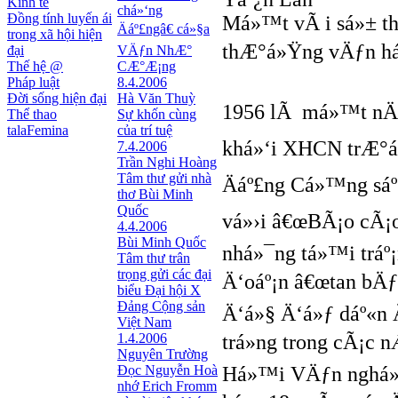
Kinh tế
chá»‘ng
Đồng tính luyến ái
Má»™t vÃ i sá»± th
Äáº£ngâ€ cá»§a
trong xã hội hiện
thÆ°á»Ÿng vÄƒn há»
đại
VÄƒn NhÆ°
Thế hệ @
CÆ°Æ¡ng
Pháp luật
8.4.2006
Đời sống hiện đại
Hà Văn Thuỳ
1956 lÃ má»™t nÄƒm
Thể thao
Sự khốn cùng
talaFemina
của trí tuệ
khá»‘i XHCN trÆ°á»
7.4.2006
Trần Nghi Hoàng
Tâm thư gửi nhà
Äáº£ng Cá»™ng sáº
thơ Bùi Minh
Quốc
vá»›i â€œBÃ¡o cÃ¡o 
4.4.2006
Bùi Minh Quốc
nhá»¯ng tá»™i tráº
Tâm thư trân
trọng gửi các đại
Ä‘oáº¡n â€œtan bÄƒ
biểu Đại hội X
Đảng Cộng sản
Ä‘á»§ Ä‘á»ƒ dáº«n 
Việt Nam
1.4.2006
trá»ng trong cÃ¡c
Nguyên Trường
Đọc Nguyễn Hoà
Há»™i VÄƒn nghá»‡
nhớ Erich Fromm