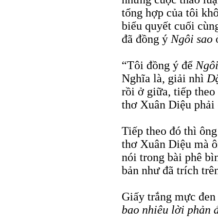
tổng hợp của tôi kh
biểu quyết cuối cùn
đã đồng ý
Ngôi sao
ở
“Tôi đồng ý để
Ngôi
Nghĩa là, giải nhì
D
rồi ở giữa, tiếp theo
thơ Xuân Diệu phải c
Tiếp theo đó thì ôn
thơ Xuân Diệu mà ô
nói trong bài phê b
bản như đã trích trên
Giấy trắng mực đen 
bao nhiêu lời phản 