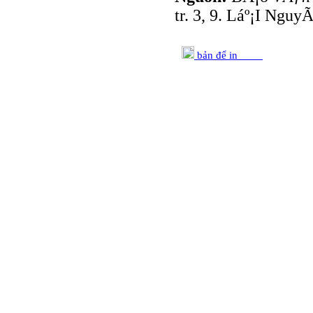
tr. 3, 9. Láº¡I Nguy
bản để in