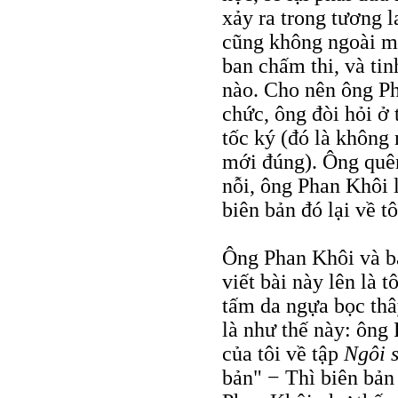
xảy ra trong tương 
cũng không ngoài mụ
ban chấm thi, và ti
nào. Cho nên ông Ph
chức, ông đòi hỏi ở 
tốc ký (đó là không 
mới đúng). Ông quên
nỗi, ông Phan Khôi 
biên bản đó lại về tô
Ông Phan Khôi và b
viết bài này lên là 
tấm da ngựa bọc thâ
là như thế này: ông 
của tôi về tập
Ngôi 
bản" − Thì biên bản