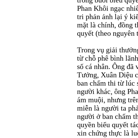
trong buổi biểu quyế
Phan Khôi ngạc nhiê
tri phản ảnh lại ý k
mặt là chính, đồng t
quyết (theo nguyên 
Trong vụ giải thưở
từ chỗ phê bình lãnh
số cá nhân. Ông đã
Tưởng, Xuân Diệu c
ban chấm thi từ lúc
người khác, ông Pha
ám muội, nhưng trên 
miễn là người ta ph
người ở ban chấm th
quyền biểu quyết tá
xin chứng thực là l