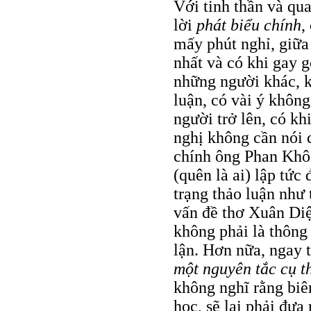
Với tinh thần và qua
lời
phát biểu chính
,
mấy phút nghỉ, giữa
nhất và có khi gay g
những người khác, k
luận, có vài ý không
người trở lên, có kh
nghị không cần nói d
chính ông Phan Khô
(quên là ai) lập tức
trạng thảo luận như 
vấn đề thơ Xuân Diệ
không phải là thông
lận. Hơn nữa, ngay 
một nguyên tắc cụ t
không nghĩ rằng biê
học, sẽ lại phải đưa