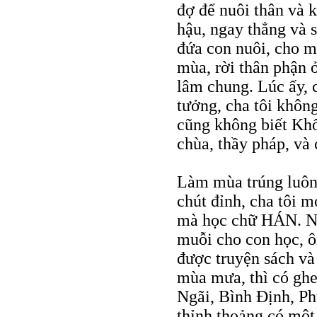
đợ để nuôi thân và 
hậu, ngay thẳng và 
đứa con nuôi, cho m
mùa, rời thân phận 
lâm chung. Lúc ấy, 
tưởng, cha tôi khôn
cũng không biết Khổn
chùa, thầy pháp, và 
Làm mùa trúng luôn
chút đỉnh, cha tôi m
mà học chữ HÁN. Ngà
muỗi cho con học, 
được truyện sách và
mùa mưa, thì có gh
Ngãi, Bình Định, Ph
thỉnh thoảng có một