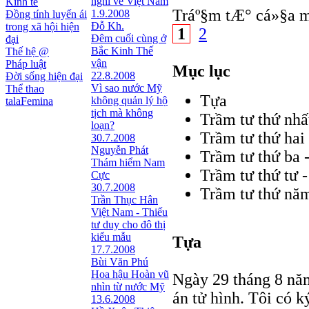
nghĩ về Việt Nam
Kinh tế
Tráº§m tÆ° cá»§a m
1.9.2008
Đồng tính luyến ái
Đỗ Kh.
trong xã hội hiện
1
2
Đêm cuối cùng ở
đại
Bắc Kinh Thế
Thế hệ @
vận
Pháp luật
Mục lục
22.8.2008
Đời sống hiện đại
Vì sao nước Mỹ
Thể thao
Tựa
không quản lý hộ
talaFemina
tịch mà không
Trầm tư thứ nhất
loạn?
Trầm tư thứ hai 
30.7.2008
Nguyễn Phát
Trầm tư thứ ba 
Thám hiểm Nam
Trầm tư thứ tư 
Cực
30.7.2008
Trầm tư thứ nă
Trần Thục Hân
Việt Nam - Thiếu
tư duy cho đô thị
kiểu mẫu
Tựa
17.7.2008
Bùi Văn Phú
Hoa hậu Hoàn vũ
Ngày 29 tháng 8 năm
nhìn từ nước Mỹ
án tử hình. Tôi có k
13.6.2008