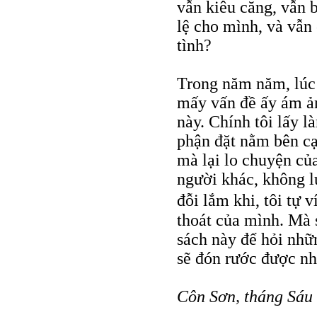
vẫn kiêu căng, vẫn b
lệ cho mình, và vẫn 
tình?
Trong năm năm, lúc 
mấy vấn đề ấy ám ản
này. Chính tôi lấy là
phận đặt nằm bên cạn
mà lại lo chuyện củ
người khác, không l
đỗi lắm khi, tôi tự 
thoát của mình. Mà s
sách này để hỏi nhữn
sẽ đón rước được nh
Côn Sơn, tháng Sáu