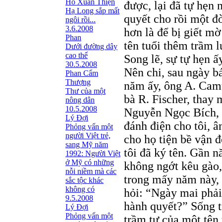
Hồ Xuân Thiện
được, lại đã tự hẹn 
Hạ Long sắp mất
quyết cho rồi một đ
ngôi rồi...
3.6.2008
hơn là để bị giết mờ
Phan
tên tuổi thêm trầm l
Dưới đường dây
cao thế
Song lẽ, sự tự hẹn 
30.5.2008
Nên chi, sau ngày b
Phan Cẩm
Thượng
năm ấy, ông A. Camu
Thư của một
bà R. Fischer, thay 
nông dân
10.5.2008
Nguyễn Ngọc Bích, t
Lý Đợi
đánh điện cho tôi, â
Phỏng vấn một
người Việt trẻ,
cho họ tiện bề vận đ
sang Mỹ năm
tôi đã ký tên. Gần 
1992: Người Việt
ở Mỹ có những
không ngớt kêu gào, 
nỗi niềm mà các
trong mấy năm này, 
sắc tộc khác
không có
hỏi: “Ngày mai phải
9.5.2008
hành quyết?” Sống t
Lý Đợi
Phỏng vấn một
trầm tư của một tên 