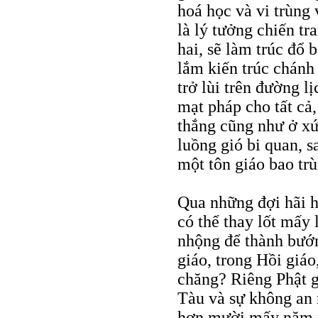
hoá học và vi trùng v
là lý tưởng chiến tr
hai, sẽ làm trúc đổ 
lắm kiến trúc chánh 
trở lùi trên đường l
mạt pháp cho tất cả,
thắng cũng như ở xứ 
luồng gió bi quan, 
một tôn giáo bao trù
Qua những đợi hãi hù
có thể thay lốt mấy 
nhộng để thành bướ
giáo, trong Hồi giáo
chăng? Riêng Phật g
Tàu và sự không an 
hơn mười mấy năm na