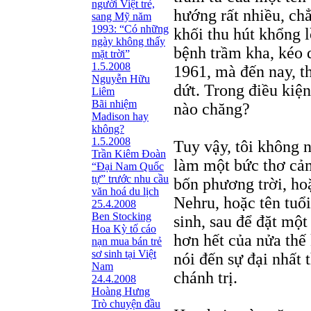
người Việt trẻ,
hướng rất nhiều, ch
sang Mỹ năm
1993: “Có những
khối thu hút khổng 
ngày không thấy
bệnh trầm kha, kéo 
mặt trời”
1.5.2008
1961, mà đến nay, t
Nguyễn Hữu
dứt. Trong điều kiện
Liêm
Bãi nhiệm
nào chăng?
Madison hay
không?
1.5.2008
Tuy vậy, tôi không 
Trần Kiêm Đoàn
làm một bức thơ cảm
“Đại Nam Quốc
tự” trước nhu cầu
bốn phương trời, ho
văn hoá du lịch
Nehru, hoặc tên tuổ
25.4.2008
Ben Stocking
sinh, sau để đặt một
Hoa Kỳ tố cáo
hơn hết của nửa thế
nạn mua bán trẻ
sơ sinh tại Việt
nói đến sự đại nhất 
Nam
chánh trị.
24.4.2008
Hoàng Hưng
Trò chuyện đầu