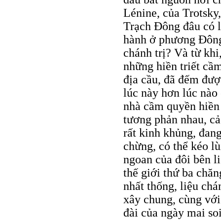
Lénine, của Trotsky
Trạch Đông đâu có li
hành ở phương Đông,
chánh trị? Và từ kh
những hiền triết cầ
địa cầu, đã đếm đượ
lúc này hơn lúc nào 
nhà cầm quyền hiền t
tương phản nhau, cả
rất kinh khủng, đan
chừng, có thể kéo lù
ngoan của đôi bên l
thế giới thứ ba chă
nhất thống, liệu ch
xây chung, cùng với 
đài của ngày mai soi