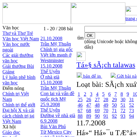
trang
Văn học
1 - 20 / 208 bài
Thơ và Thơ Trẻ
tìm
21.10.2008
Văn học Việt Nam
(dùng Unicode hoặc khôn
Trần Mỹ Thuận
Văn học nước
dấu)
Chính trị gia gốc
ngoài
Việt lớn mạnh ở
Các giải thưởng
Westminster
văn học
Tá»§ sÃ¡ch talawas
15.10.2008
Giải thưởng Bùi
Thế Uyên
Giáng
bản để in
Gửi bài nà
Ở nhà già
Lý luận phê bình
15.10.2008
văn học
Loạt bài:
SÃ¡ch xuáº
Trần Mỹ Thuận
Điểm nóng
Con lai và vấn đề
Chính trị Việt
1
2
3
4
5
6
7
8
9
1
quốc tịch Mỹ
Nam
25
26
27
28
29
30
31
25.9.2008
Chính trị thế giới
46
47
48
49
50
51
52
Thế Uyên
Đại hội X và cải
67
68
69
70
71
72
73
Đường về nhà già
cách chính trị tại
88
89
90
91
92
93
94
6.9.2008
Việt Nam
11.7.2008
Bùi Văn Phú
Xã hội
Há»“ Há»¯u TÆ°á»
Từ Mexico City
Giáo dục