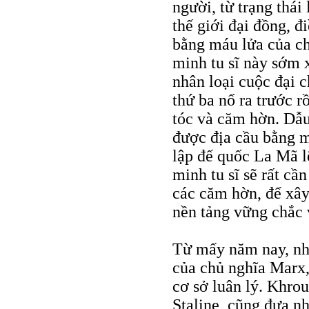
người, từ trạng thái 
thế giới đại đồng, đ
bằng máu lửa của ch
minh tu sĩ này sớm 
nhân loại cuộc đại c
thứ ba nổ ra trước rồ
tóc và căm hờn. Dẫu
được địa cầu bằng m
lập đế quốc La Mã l
minh tu sĩ sẽ rất cầ
các căm hờn, để xây
nền tảng vững chắc 
Từ mấy năm nay, nh
của chủ nghĩa Marx, 
cơ sở luân lý. Khrout
Staline, cũng đưa n