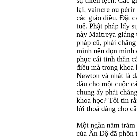
sự thiên lệch. Các 
lại, vaincre ou périr
các giáo điều. Đặt c
tuệ. Phật pháp lấy s
này Maitreya giáng t
pháp cũ, phải chăng
mình nên dọn mình đ
phục cái tinh thần c
điều mà trong khoa h
Newton và nhất là 
dấu cho một cuộc cá
chung ấy phải chăng
khoa học? Tôi tin r
lời thoả đáng cho câ
Một ngàn năm trăm 
của Ấn Độ đã phồn t