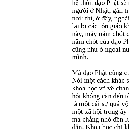
hệ thôi, đạo Phật sẽ
người ở Nhật, gần 
nơi: thì, ở đây, ngo
lại bị các tôn giáo 
này, mấy năm chót c
năm chót của đạo Phậ
cũng như ở ngoài nư
mình.
Mà đạo Phật cùng cá
Nói một cách khác sự
khoa học và về chán
hội không cần đến tô
là một cái sự quá vộ
một xã hội trong ấy 
mà chẳng nhờ đến lu
dân. Khoa học chỉ k