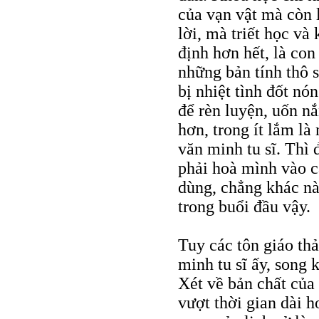
của vạn vật mà còn l
lời, mà triết học và
định hơn hết, là co
những bản tính thô 
bị nhiệt tình đốt nó
để rèn luyện, uốn n
hơn, trong ít lắm l
văn minh tu sĩ. Thì 
phải hoà mình vào cá
dùng, chẳng khác nà
trong buổi đầu vậy.
Tuy các tôn giáo thả
minh tu sĩ ấy, song 
Xét về bản chất của 
vượt thời gian dài h