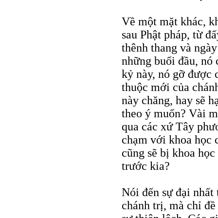
Về một mặt khác, kh
sau Phật pháp, từ đ
thênh thang và ngày
những buổi đầu, nó c
kỷ này, nó gỡ được c
thuộc mới của chánh
này chăng, hay sẽ h
theo ý muốn? Vài m
qua các xứ Tây phư
chạm với khoa học củ
cũng sẽ bị khoa học 
trước kia?
Nói đến sự đại nhất 
chánh trị, mà chỉ đề