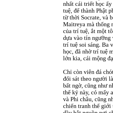
nhất cái triết học ấy
tuệ, để thành Phật p
từ thời Socrate, và 
Maitreya mà thống n
của trí tuệ, ắt một 
dựa vào tín ngưỡng 
trí tuệ soi sáng. Ba 
học, đã nhờ trí tuệ 
lớn kia, cái mộng đạ
Chỉ còn viên đá chót
đổi sát theo người l
bất ngờ, cũng như n
thế kỷ này, có mấy 
và Phi châu, cũng n
chiến tranh thế giới
dầu bắt nguồn nơi c