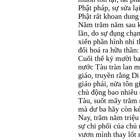
Phật pháp, sự sửa lạ
Phật rất khoan dung
Năm trăm năm sau kh
lần, do sự đụng chạ
xiển phần hình nhi 
đổi hoá ra hữu thần:
Cuối thế kỷ mười ba
nước Tàu tràn lan m
giáo, truyền rằng Di
giáo phái, nửa tôn g
chủ động bao nhiêu 
Tàu, suốt mấy trăm 
mà dư ba hãy còn ké
Nay, trăm năm triệu 
sự chi phối của chủ
vươn mình thay lốt n