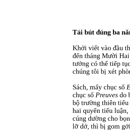
Tái bút đúng ba n
Khởi viết vào đầu t
đến tháng Mười Hai 
tưởng có thể tiếp t
chúng tôi bị xét phò
Sách, mấy chục số
E
chục số
Preuves
do b
bộ trường thiên tiểu
hai quyển tiểu luận,
cúng dường cho bọn
lỡ dở, thì bị gom g