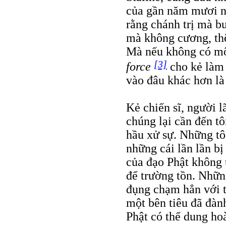
của gần năm mươi n
rằng chánh trị mà b
mà không cương, thê
Mà nếu không có một
[3]
force
cho kẻ làm 
vào đâu khác hơn là
Kẻ chiến sĩ, người l
chúng lại cần đến tô
hầu xử sự. Những tô
những cái lần lần b
của đạo Phật không t
để trường tồn. Nhữn
đụng chạm hẳn với t
một bên tiêu đã đàn
Phật có thể dung ho