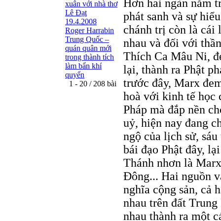
Hơn hai ngàn năm t
xuân với nhà thơ
Lê Đạt
phát sanh và sự hiểu
19.4.2008
chánh trị còn là cái
Roger Harrabin
Trung Quốc –
nhau và đối với thần
quán quân mới
Thích Ca Mâu Ni, đe
trong thành tích
làm bẩn khí
lại, thành ra Phật 
quyển
trước đây, Marx đem
1 - 20 / 208 bài
hoà với kinh tế học
Pháp mà đắp nền ch
uỷ, hiện nay đang ch
ngộ của lịch sử, sá
bái đạo Phật đây, lạ
Thánh nhơn là Marx,
Đông... Hai nguồn v
nghĩa cộng sản, cả h
nhau trên đất Trung 
nhau thành ra một c