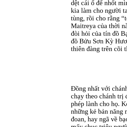
dệt cái ổ để nhốt m
kia làm cho người t
tùng, rồi cho rằng “
Maitreya của thời nà
đòi hỏi của tín đồ 
đồ Bửu Sơn Kỳ Hươn
thiên đàng trên cõi t
Đồng nhất với chánh 
chạy theo chánh trị 
phép lành cho họ. K
những kẻ bản năng m
đoan, hay ngã về bạ
mấy chục triệu người