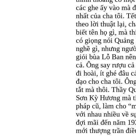
các ghe ấy vào mà đ
nhất của cha tôi. Tế
theo lời thuật lại, 
biết tên họ gì, mà t
có giọng nói Quảng 
nghề gì, nhưng ngườ
giỏi bùa Lỗ Ban nên
cả. Ông say rượu cả
đi hoài, ít ghé đâu 
đạo cho cha tôi. Ông
tắt mà thôi. Thầy Q
Sơn Kỳ Hương mà tin
pháp cũ, làm cho “m
với nhau nhiều về sự
đợi mãi đến năm 193
mới thượng trần điều