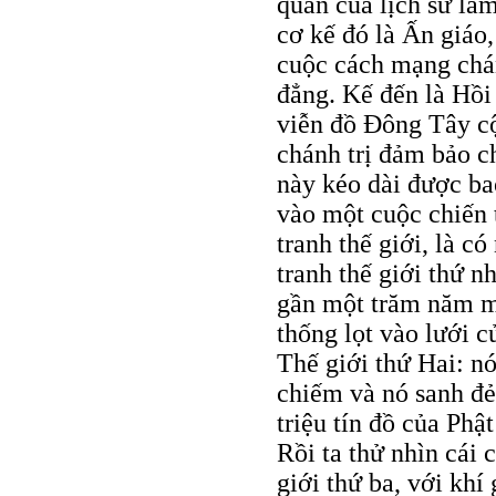
quan của lịch sử là
cơ kế đó là Ấn giáo
cuộc cách mạng chán
đẳng. Kế đến là Hồi
viễn đồ Đông Tây cộ
chánh trị đảm bảo c
này kéo dài được bao
vào một cuộc chiến 
tranh thế giới, là c
tranh thế giới thứ 
gần một trăm năm mư
thống lọt vào lưới 
Thế giới thứ Hai: n
chiếm và nó sanh đ
triệu tín đồ của Phậ
Rồi ta thử nhìn cái 
giới thứ ba, với khí