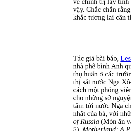
về chính trị lấy tình
vậy. Chắc chắn rằng
khắc tương lai cần t
Tác giả bài báo,
Les
nhà phê bình Anh q
thụ huấn ở các trườ
thị sát nước Nga Xô
cách một phóng viên
cho những sở nguyệ
tâm tới nước Nga ch
nhất của bà, với nh
of Russia
(Món ăn và
5),
Motherland: A Ph