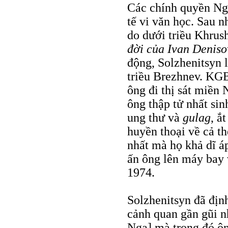
Các chính quyền Ng
tế vi văn học. Sau 
do dưới triều Khrus
đời của Ivan Deniso
động, Solzhenitsyn 
triều Brezhnev. KGB
ông đi thị sát miền
ông thập tử nhất sin
ung thư và
gulag
, ắ
huyền thoại về cả th
nhất mà họ khả dĩ á
ấn ông lên máy bay 
1974.
Solzhenitsyn đã địn
cảnh quan gần gũi nh
Nga] mà trong đó ô