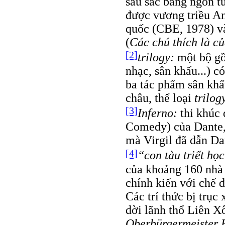
sâu sắc bằng ngôn t
được vương triều A
quốc (CBE, 1978) và
(
Các chú thích là c
[2]
trilogy:
một bộ gồ
nhạc, sân khấu...) c
ba tác phẩm sân khấ
châu, thể loại
trilog
[3]
Inferno:
thi khúc 
Comedy) của Dante, 
mà Virgil đã dẫn Da
[4]
“con tàu triết họ
của khoảng 160 nhà 
chính kiến với chế đ
Các trí thức bị trục
dời lãnh thổ Liên Xô
Oberbürgermeister