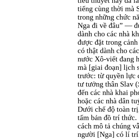
tiểu thuyết này đã 
tiếng cùng thời mà S
trong những chức nă
Nga đi về đâu” — đư
dành cho các nhà kh
được đặt trong cảnh
có thật dành cho cá
nước Xô-viết đang h
mà [giai đoạn] lịch
trước: từ quyền lực 
tư tưởng thân Slav (
đến các nhà khai ph
hoặc các nhà dân tu
Dưới chế độ toàn trị
tấm bản đồ trí thức.
cách mô tả chúng vẫ
người [Nga] có lí trí