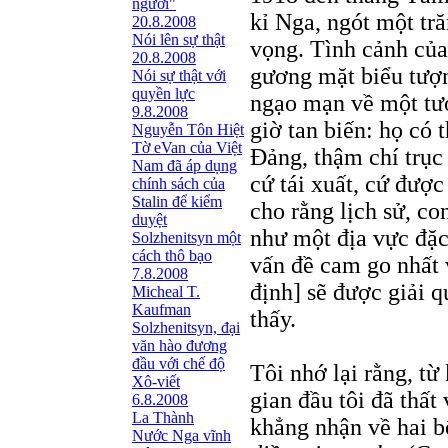
người"
kỉ Nga, ngót một tră
20.8.2008
Nói lên sự thật
vọng. Tình cảnh của 
20.8.2008
gương mặt biểu tượn
Nói sự thật với
quyền lực
ngạo mạn về một tươ
9.8.2008
giờ tan biến: họ có 
Nguyễn Tôn Hiệt
Tờ eVan của Việt
Đảng, thậm chí trục
Nam đã áp dụng
cứ tái xuất, cứ được
chính sách của
Stalin để kiểm
cho rằng lịch sử, c
duyệt
như một địa vực đặc
Solzhenitsyn một
cách thô bạo
vấn đề cam go nhất 
7.8.2008
định] sẽ được giải q
Micheal T.
Kaufman
thấy.
Solzhenitsyn, đại
văn hào đương
đầu với chế độ
Tôi nhớ lại rằng, từ
Xô-viết
gian đầu tôi đã thất
6.8.2008
La Thành
khẳng nhận về hai b
Nước Nga vĩnh