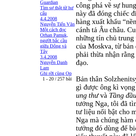
Guardian
công phá về sự hung
Tìm sự thật từ hư
này đã đóng chiếc đ
cấu
4.4.2008
hàng xuất khẩu “nền
Nguyễn Tiến Văn
cánh tả Âu châu. Cu
Một cách đọc
Orhan Pamuk,
những tín chủ trung 
người bắc cầu
của Moskva, từ bản 
giữa Đông và
Tây
phải thừa nhận rằng
3.4.2008
đạo.
Nguyễn Danh
Lam
Ghi rời cùng Op
Bản thân Solzhenitsy
1 - 20 / 257 bài
gì được ông kì vọng
ung thư
và
Tầng đầu
tưởng Nga, tôi đã tì
tư liệu nổi bật cho 
Nga mà chúng hàm c
tưởng đó dùng để bi