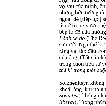
vợ sau của mình, ông
những bức tường rào 
ngoài để [tiếp tục]
lều ở trong vườn, h
bếp lò để nấu nướng
Bánh xe đỏ
(The Red
sử nước Nga thế kỉ 
rằng vài tập đầu tro
của ông. (Tất cả nhữ
trong cuốn tiểu sử
thế kỉ trong một cuộ
Solzhenitsyn không
khoái ông, khi nó n
Sovietist
) không nhấ
liberal
). Trong nhữ