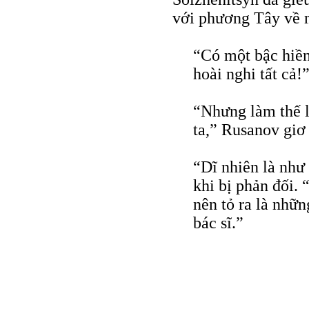
với phương Tây về m
“Có một bậc hiền
hoài nghi tất cả!
“Nhưng làm thế l
ta,” Rusanov giơ
“Dĩ nhiên là như
khi bị phản đối.
nên tỏ ra là nhữn
bác sĩ.”