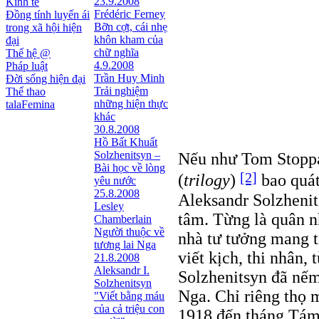
23.9.2008
Kinh tế
Frédéric Ferney
Đồng tính luyến ái
Bỡn cợt, cái nhẹ
trong xã hội hiện
khôn kham của
đại
chữ nghĩa
Thế hệ @
4.9.2008
Pháp luật
Trần Huy Minh
Đời sống hiện đại
Trải nghiệm
Thể thao
những hiện thực
talaFemina
khác
30.8.2008
Hồ Bất Khuất
Solzhenitsyn –
Nếu như Tom Stopp
Bài học về lòng
[2]
(
trilogy
)
bao quát
yêu nước
25.8.2008
Aleksandr Solzhenit
Lesley
tâm. Từng là quân nh
Chamberlain
Người thuộc về
nhà tư tưởng mang tí
tương lai Nga
viết kịch, thi nhân,
21.8.2008
Aleksandr I.
Solzhenitsyn đã nếm
Solzhenitsyn
Nga. Chỉ riêng thọ 
"Viết bằng máu
của cả triệu con
1918 đến tháng Tám