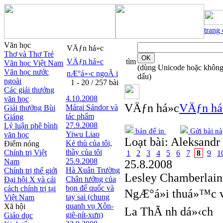
trang
Văn học
VÄƒn há»c
Thơ và Thơ Trẻ
VÄƒn há»c
tìm
Văn học Việt Nam
(dùng Unicode hoặc khôn
Văn học nước
nÆ°á»›c ngoÃ i
dấu)
ngoài
1 - 20 / 257 bài
Các giải thưởng
4.10.2008
văn học
VÄƒn há»c
VÄƒn há»
Márai Sándor và
Giải thưởng Bùi
tác phẩm
Giáng
27.9.2008
Lý luận phê bình
bản để in
Gửi bài nà
Yiwu Liao
văn học
Loạt bài:
Aleksandr 
Kẻ thù của tôi,
Điểm nóng
thầy của tôi
Chính trị Việt
1
2
3
4
5
6
7
8
9
1
25.9.2008
Nam
25.8.2008
Hà Xuân Trường
Chính trị thế giới
Lesley Chamberlain
Chân tướng của
Đại hội X và cải
bọn đế quốc và
cách chính trị tại
NgÆ°á»i thuá»™c v
tay sai (chung
Việt Nam
quanh vụ Xôn-
Xã hội
La ThÃ nh dá»‹ch
giê-nít-xưn)
Giáo dục