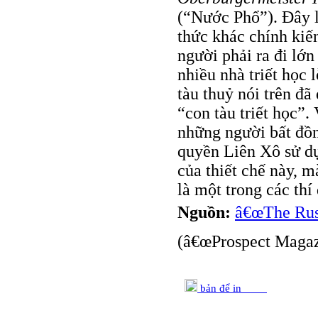
(“Nước Phổ”). Đây là
thức khác chính kiến
người phải ra đi lớn
nhiều nhà triết học 
tàu thuỷ nói trên đ
“con tàu triết học”.
những người bất đồn
quyền Liên Xô sử dụn
của thiết chế này, 
là một trong các thí 
Nguồn:
â€œThe Russ
(â€œProspect Magazi
bản để in