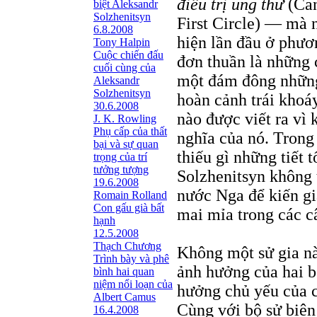
điều trị ung thư
(Can
biệt Aleksandr
Solzhenitsyn
First Circle) — mà 
6.8.2008
hiện lần đầu ở phươ
Tony Halpin
Cuộc chiến đấu
đơn thuần là những c
cuối cùng của
một đám đông những 
Aleksandr
Solzhenitsyn
hoàn cảnh trái khoá
30.6.2008
nào được viết ra vì
J. K. Rowling
Phụ cấp của thất
nghĩa của nó. Trong
bại và sự quan
thiếu gì những tiết 
trọng của trí
tưởng tượng
Solzhenitsyn không 
19.6.2008
nước Nga để kiến giả
Romain Rolland
Con gấu già bất
mai mỉa trong các câ
hạnh
12.5.2008
Thạch Chương
Không một sử gia nà
Trình bày và phê
ảnh hưởng của hai bộ
bình hai quan
niệm nổi loạn của
hưởng chủ yếu của c
Albert Camus
Cùng với bộ sử biên
16.4.2008