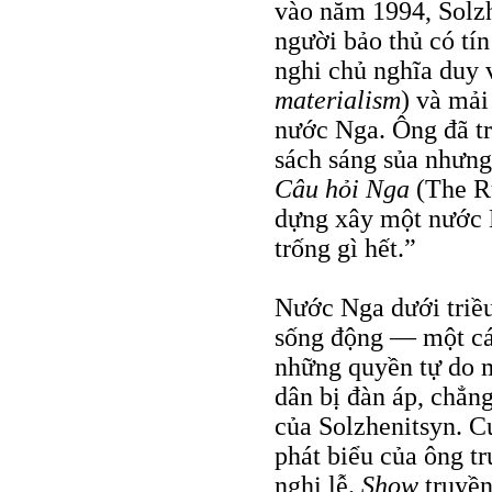
vào năm 1994, Solzh
người bảo thủ có tí
nghi chủ nghĩa duy 
materialism
) và mả
nước Nga. Ông đã tr
sách sáng sủa nhưng
Câu hỏi Nga
(The Ru
dựng xây một nước 
trống gì hết.”
Nước Nga dưới triều
sống động — một các
những quyền tự do 
dân bị đàn áp, chẳn
của Solzhenitsyn. C
phát biểu của ông tr
nghi lễ.
Show
truyền