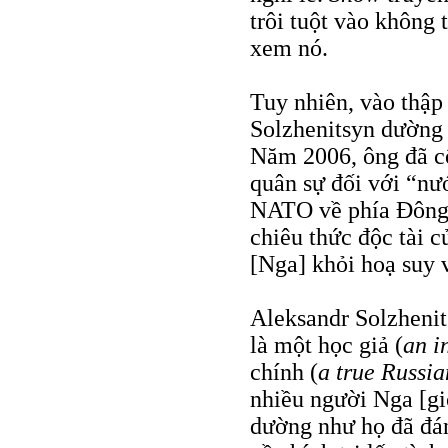
trôi tuột vào không 
xem nó.
Tuy nhiên, vào thập
Solzhenitsyn dường
Năm 2006, ông đã c
quân sự đối với “nư
NATO về phía Đông
chiêu thức độc tài 
[Nga] khỏi hoạ suy 
Aleksandr Solzhenit
là một học giả (
an i
chính (
a true Russia
nhiều người Nga [gi
dường như họ đã đánh