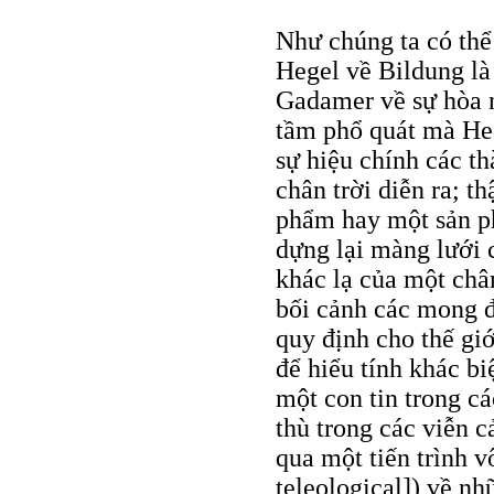
Như chúng ta có thể
Hegel về Bildung là
Gadamer về sự hòa n
tầm phổ quát mà He
sự hiệu chính các t
chân trời diễn ra; th
phẩm hay một sản ph
dựng lại màng lưới c
khác lạ của một chân
bối cảnh các mong đ
quy định cho thế giớ
để hiểu tính khác bi
một con tin trong c
thù trong các viễn 
qua một tiến trình v
teleological]) về nh