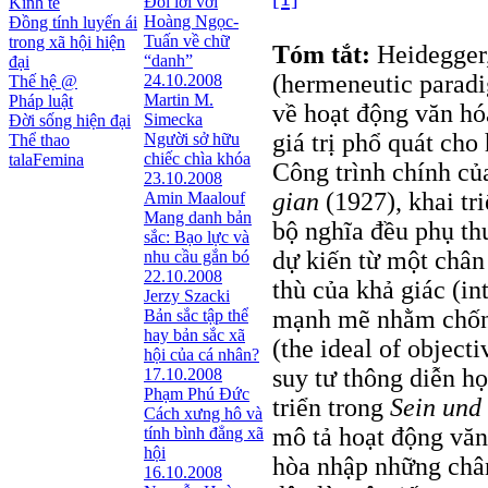
Đôi lời với
Kinh tế
Hoàng Ngọc-
Đồng tính luyến ái
Tuấn về chữ
trong xã hội hiện
Tóm tắt:
Heidegger,
“danh”
đại
(hermeneutic paradi
24.10.2008
Thế hệ @
Martin M.
Pháp luật
về hoạt động văn hó
Simecka
Đời sống hiện đại
giá trị phổ quát cho
Người sở hữu
Thể thao
chiếc chìa khóa
talaFemina
Công trình chính củ
23.10.2008
gian
(1927), khai tr
Amin Maalouf
Mang danh bản
bộ nghĩa đều phụ th
sắc: Bạo lực và
dự kiến từ một chân
nhu cầu gắn bó
22.10.2008
thù của khả giác (in
Jerzy Szacki
mạnh mẽ nhằm chống 
Bản sắc tập thể
hay bản sắc xã
(the ideal of object
hội của cá nhân?
suy tư thông diễn họ
17.10.2008
Phạm Phú Đức
triển trong
Sein und 
Cách xưng hô và
mô tả hoạt động văn 
tính bình đẳng xã
hội
hòa nhập những chân
16.10.2008