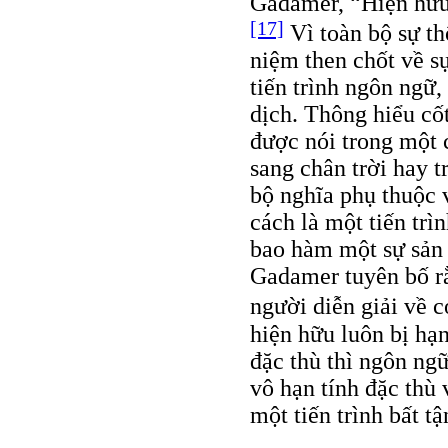
Gadamer, “Hiện hữu 
[17]
Vì toàn bộ sự th
niệm then chốt về s
tiến trình ngôn ngữ,
dịch. Thông hiểu cố
được nói trong một 
sang chân trời hay 
bộ nghĩa phụ thuộc 
cách là một tiến trì
bao hàm một sự sản 
Gadamer tuyên bố r
người diễn giải về 
hiện hữu luôn bị hạ
đặc thù thì ngôn ng
vô hạn tính đặc thù 
một tiến trình bất 