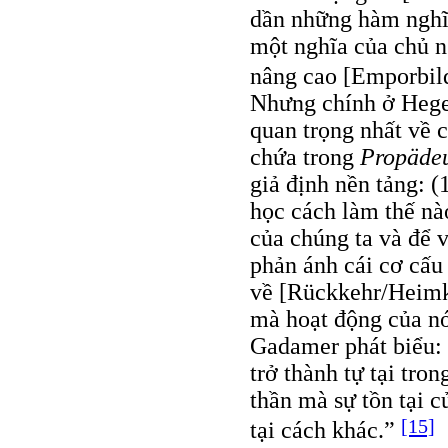
dần những hàm nghĩa
một nghĩa của chủ n
nâng cao [Emporbild
Nhưng chính ở Hege
quan trọng nhất về 
chứa trong
Propädeu
giả định nền tảng: (
học cách làm thế nà
của chúng ta và để v
phản ánh cái cơ cấu
về [Rückkehr/Heimke
mà hoạt động của nó
Gadamer phát biểu: “
trở thành tự tại tro
thần mà sự tồn tại củ
[15]
tại cách khác.”