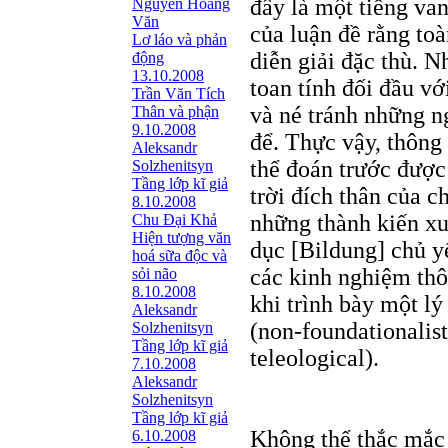
đây là một tiếng van
Nguyễn Hoàng
Văn
của luận đề rằng to
Lơ láo và phản
diễn giải đặc thù. 
động
13.10.2008
toan tính đối đầu vớ
Trần Văn Tích
và né tránh những n
Thân và phận
9.10.2008
để. Thực vậy, thông 
Aleksandr
thể đoán trước được
Solzhenitsyn
Tầng lớp kĩ giả
trời đích thân của 
8.10.2008
những thành kiến xuy
Chu Đại Khả
Hiện tượng văn
dục [Bildung] chủ yế
hoá sữa độc và
các kinh nghiệm th
sỏi não
8.10.2008
khi trình bày một l
Aleksandr
(non-foundationalist
Solzhenitsyn
Tầng lớp kĩ giả
teleological).
7.10.2008
Aleksandr
Solzhenitsyn
Tầng lớp kĩ giả
Không thể thắc mắc 
6.10.2008