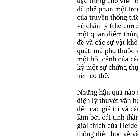
đặc trưng cho viễn 
đã phê phán một tro
của truyền thống tr
về chân lý (the corr
một quan điểm thôn
đề và các sự vật kh
quát, mà phụ thuộc 
một bối cảnh của các
kỳ một sự chứng thự
nên có thể.
Những hậu quả nào s
diện lý thuyết văn h
đến các giá trị và c
lầm bởi cái tinh th
giải thích của Heid
thông diễn học về v