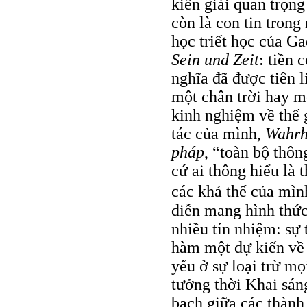
kiến giải quan trọn
còn là con tin tron
học triết học của G
Sein und Zeit
: tiền 
nghĩa đã được tiên l
một chân trời hay mộ
kinh nghiệm về thế 
tác của mình,
Wahrh
pháp
, “toàn bộ thôn
cứ ai thông hiểu là
các khả thể của mìn
diễn mang hình thức
nhiều tín nhiệm: sự
hàm một dự kiến về 
yếu ở sự loại trừ mọ
tưởng thời Khai sán
bạch giữa các thành 