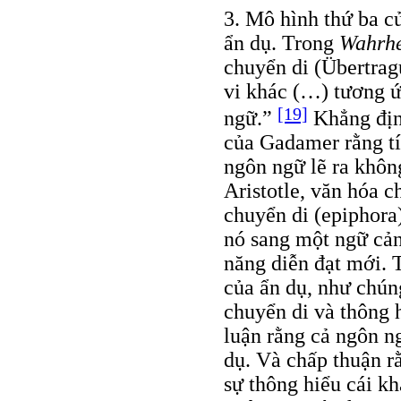
3. Mô hình thứ ba c
ẩn dụ. Trong
Wahrhe
chuyển di (Übertra
vi khác (…) tương ứ
[19]
ngữ.”
Khẳng định
của Gadamer rằng tí
ngôn ngữ lẽ ra khôn
Aristotle, văn hóa 
chuyển di (epiphora
nó sang một ngữ cản
năng diễn đạt mới. T
của ẩn dụ, như chúng
chuyển di và thông h
luận rằng cả ngôn n
dụ. Và chấp thuận rằ
sự thông hiểu cái kh