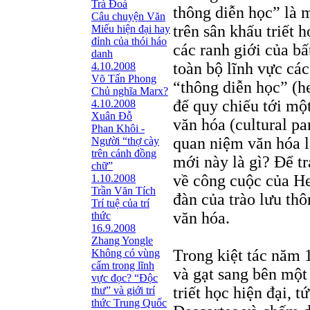
Trà Đoá
thông diễn học” là m
Câu chuyện Văn
trên sân khấu triết 
Miếu hiện đại hay
đỉnh của thói háo
các ranh giới của b
danh
toàn bộ lĩnh vực các
4.10.2008
Võ Tấn Phong
“thông diễn học” (h
Chủ nghĩa Marx?
để quy chiếu tới một
4.10.2008
Xuân Đỗ
văn hóa (cultural pa
Phan Khôi -
quan niệm văn hóa l
Người “thợ cày
trên cánh đồng
mới này là gì? Để tr
chữ”
về công cuộc của He
1.10.2008
Trần Văn Tích
đàn của trào lưu thô
Trí tuệ của trí
văn hóa.
thức
16.9.2008
Zhang Yongle
Trong kiệt tác năm 
Không có vùng
cấm trong lĩnh
và gạt sang bên một
vực đọc? “Ðộc
triết học hiện đại, t
thư” và giới trí
thức Trung Quốc