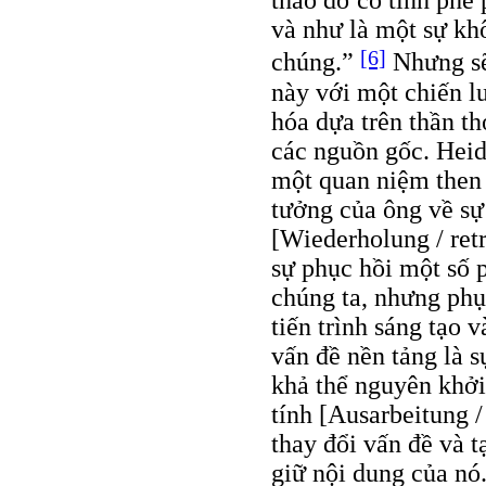
tháo dỡ có tính phê
và như là một sự kh
[6]
chúng.”
Nhưng sẽ 
này với một chiến l
hóa dựa trên thần th
các nguồn gốc. Heid
một quan niệm then 
tưởng của ông về sự
[Wiederholung / ret
sự phục hồi một số 
chúng ta, nhưng phụ
tiến trình sáng tạo 
vấn đề nền tảng là s
khả thể nguyên khởi 
tính [Ausarbeitung 
thay đổi vấn đề và 
giữ nội dung của nó.