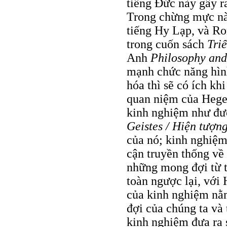
tiếng Đức này gây r
Trong chừng mực nào
tiếng Hy Lạp, và Ror
trong cuốn sách
Tri
Anh
Philosophy and
mạnh chức năng hìn
hóa thì sẽ có ích kh
quan niệm của Hegel
kinh nghiệm như đư
Geistes / Hiện tượn
của nó; kinh nghiệm 
cận truyền thống về
những mong đợi từ t
toàn ngược lại, với
của kinh nghiệm nằm
đợi của chúng ta và
kinh nghiệm đưa ra 