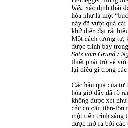
Heidegger, trong
Id
biệt
, xác định thái 
hóa như là một “bướ
này đã vượt quá cái
khứ diễn đạt rất hiệ
Một cách tương tự, 
được trình bày tron
Satz vom Grund /
Ng
thiết phải trở về vớ
lại điều gì trong cá
Các hậu quả của tư 
hóa giờ đây đã rõ r
không được xét như
các cơ cấu tiền-tồn 
một tiến trình sáng
được mở ra bởi các