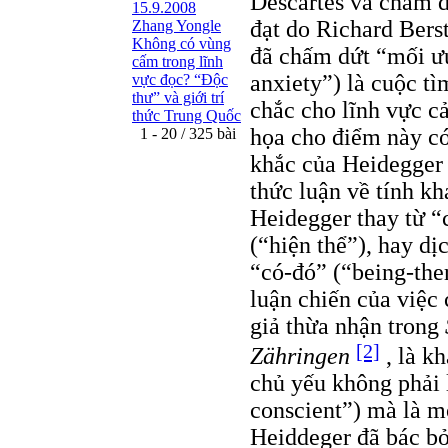
Descartes và chấm d
15.9.2008
đạt do Richard Berst
Zhang Yongle
Không có vùng
đã chấm dứt “mối ưu
cấm trong lĩnh
anxiety”) là cuộc t
vực đọc? “Ðộc
thư” và giới trí
chắc cho lĩnh vực cả
thức Trung Quốc
họa cho điểm này có
1 - 20 / 325 bài
khắc của Heidegger 
thức luận về tính kh
Heidegger thay từ “
(“hiện thể”), hay dị
“có-đó” (“being-the
luận chiến của việc 
giả thừa nhận trong
[2]
Zähringen
, là k
chủ yếu không phải 
conscient”) mà là mộ
Heiddeger đã bác bỏ