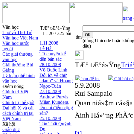
trang
Văn học
TÆ° tÆ°á»Ÿng
Thơ và Thơ Trẻ
1 - 20 / 325 bài
tìm
Văn học Việt Nam
(dùng Unicode hoặc khôn
1.11.2008
Văn học nước
dấu)
Lê Hải
ngoài
Từ chuyện kể
Các giải thưởng
đến bản sắc
văn học
TÆ° tÆ°á»Ÿng
Triá
28.10.2008
Giải thưởng Bùi
Võ Quốc Linh
Giáng
Đôi lời về chữ
Lý luận phê bình
bản để in
Gửi bài nà
“danh” và Hoàng
văn học
5.9.2008
Ngọc-Tuấn
Điểm nóng
27.10.2008
Chính trị Việt
Rui Sampaio
Andrew Purvis
Nam
Quan niá»‡m cá»§a 
Milan Kundera,
Chính trị thế giới
tên chỉ điểm cộng
Đại hội X và cải
sản?
cách chính trị tại
Äinh Há»“ng PhÃºc
25.10.2008
Việt Nam
Tôn Thất Quỳnh
Xã hội
Du
Giáo dục
[1]