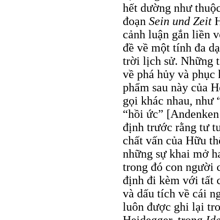
hết dường như thuộc
đoạn
Sein und Zeit
H
cảnh luận gắn liền v
đề về một tính đa d
trời lịch sử. Những 
về phá hủy và phục 
phẩm sau này của He
gọi khác nhau, như “
“hồi ức” [Andenken /
định trước rằng tư t
chất vấn của Hữu th
những sự khai mở h
trong đó con người c
định đi kèm với tất 
và dấu tích về cái 
luôn được ghi lại tr