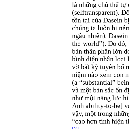
là những chủ thể tự 
(selftransparent). Đ
tồn tại của Dasein b
chúng ta luôn bị né
ngẫu nhiên), Dasein 
the-world”). Do đó, 
bản thân phần lớn d
bình diện nhân loại 
vỡ bất kỳ tuyên bố 
niệm nào xem con ng
(a “substantial” bei
và một bản sắc ổn đ
như một năng lực hi
Anh ability-to-be] 
vậy, một trong nhữn
“cao hơn tính hiện th
[3]