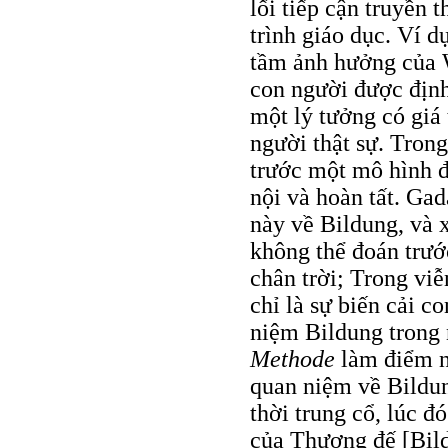
lối tiếp cận truyền 
trình giáo dục. Ví d
tầm ảnh hưởng của W
con người được địn
một lý tưởng có giá 
người thật sự. Trong
trước một mô hình đ
nội và hoàn tất. Ga
này về Bildung, và 
không thể đoán trướ
chân trời; Trong vi
chỉ là sự biến cải 
niệm Bildung trong
Methode
làm điểm n
quan niệm về Bildu
thời trung cổ, lúc đ
của Thượng đế [Bild