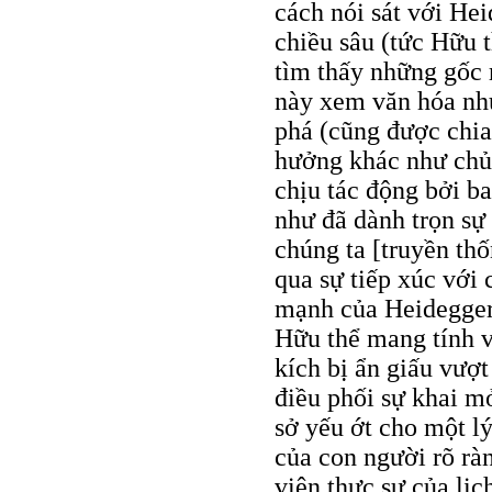
cách nói sát với Hei
chiều sâu (tức Hữu 
tìm thấy những gốc 
này xem văn hóa như
phá (cũng được chia 
hưởng khác như chủ 
chịu tác động bởi b
như đã dành trọn sự
chúng ta [truyền th
qua sự tiếp xúc với 
mạnh của Heidegger 
Hữu thể mang tính v
kích bị ẩn giấu vượ
điều phối sự khai mở
sở yếu ớt cho một l
của con người rõ ràn
viên thực sự của lịc