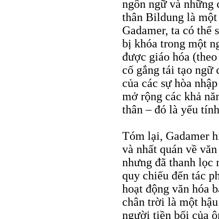
ngôn ngữ và những c
thân Bildung là một 
Gadamer, ta có thể 
bị khóa trong một n
được giáo hóa (theo
cố gắng tái tạo ngữ 
của các sự hòa nhập 
mở rộng các khả năn
thân – đó là yếu tín
Tóm lại, Gadamer hi
và nhất quán về văn
nhưng đã thanh lọc 
quy chiếu đến tác p
hoạt động văn hóa b
chân trời là một hậ
người tiền bối của ô