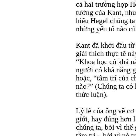
cả hai trường hợp H
tưởng của Kant, như
hiểu Hegel chúng ta 
những yếu tố nào củ
Kant đã khởi đầu từ
giải thích thực tế nà
“Khoa học có khả nă
người có khả năng gặ
hoặc, “tâm trí của c
nào?” (Chúng ta có 
thức luận).
Lý lẽ của ông về cơ 
giới, hay đúng hơn l
chúng ta, bởi vì thế
tâm trí – bởi vì nó 