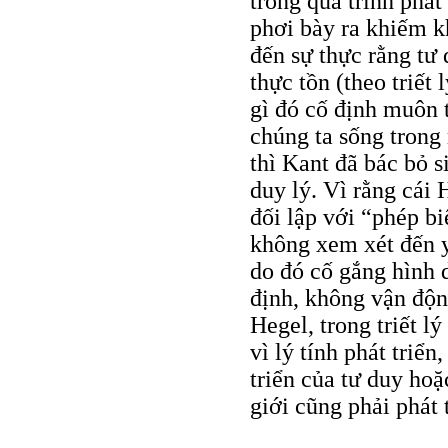
trong quá trình phát
phơi bày ra khiếm k
đến sự thực rằng tư 
thực tồn (theo triết
gì đó cố định muôn t
chúng ta sống trong 
thì Kant đã bác bỏ 
duy lý. Vì rằng cái 
đối lập với “phép b
không xem xét đến yế
do đó cố gắng hình 
định, không vận độn
Hegel, trong triết l
vì lý tính phát triển,
triển của tư duy hoặ
giới cũng phải phát 