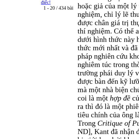
điếc!
hoặc giả của một lý
1 - 20 / 434 bài
nghiệm, chỉ lý lẽ th
được chân giá trị th
thí nghiệm. Có thể 
dưới hình thức này 
thức mới nhất và đã
pháp nghiên cứu kho
nghiêm túc trong th
trường phái duy lý 
được bàn đến kỹ lưỡ
mà một nhà biện chứ
coi là một
hợp đề
củ
ra thì đó là một ph
tiêu chính của ông l
Trong
Critique of P
ND], Kant đã nhận đ