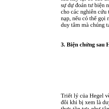
sự dự đoán tư biện 
cho các nghiên cứu 
nạp, nếu có thể gọi
duy tâm mà chúng ta
3. Biện chứng sau 
Triết lý của Hegel v
đôi khi bị xem là du
thực tồn tựa-như-tâ