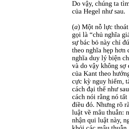
Do vậy, chúng ta tì
của Hegel như sau.
(
a
) Một nỗ lực thoá
gọi là “chủ nghĩa gi
sự bác bỏ này chỉ đú
theo nghĩa hẹp hơn 
nghĩa duy lý biện ch
và do vậy không sợ 
của Kant theo hướng
cực kỳ nguy hiểm, t
cách đại thể như sa
cách nói rằng nó tất
điều đó. Nhưng rõ rà
luật về mâu thuẫn: 
nhận qui luật này, n
khỏi các mâu thuẫn