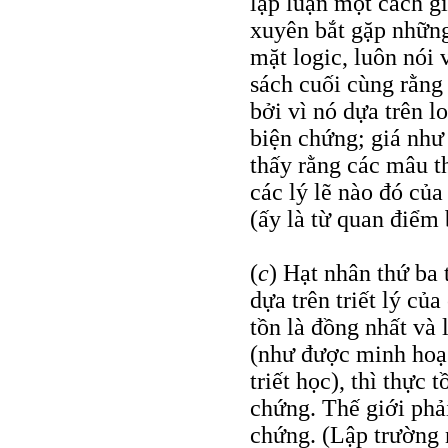
lập luận một cách g
xuyên bắt gặp những
mặt logic, luôn nói
sách cuối cùng rằng 
bởi vì nó dựa trên l
biện chứng; giá như
thấy rằng các mâu t
các lý lẽ nào đó của
(ấy là từ quan điểm
(
c
) Hạt nhân thứ ba
dựa trên triết lý củ
tồn là đồng nhất và 
(như được minh hoạ r
triết học), thì thực 
chứng. Thế giới phải 
chứng. (Lập trường 