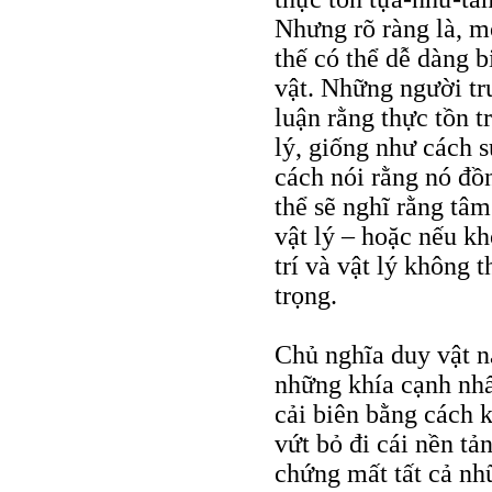
Nhưng rõ ràng là, mộ
thế có thể dễ dàng 
vật. Những người tru
luận rằng thực tồn t
lý, giống như cách 
cách nói rằng nó đồn
thể sẽ nghĩ rằng tâm
vật lý – hoặc nếu kh
trí và vật lý không 
trọng.
Chủ nghĩa duy vật n
những khía cạnh nhấ
cải biên bằng cách 
vứt bỏ đi cái nền tả
chứng mất tất cả nh