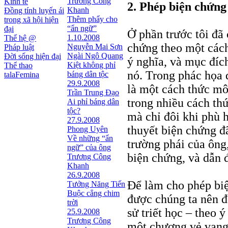
Trương Công
Kinh tế
2. Phép biện chứng
Khanh
Đồng tính luyến ái
Thêm phẩy cho
trong xã hội hiện
“ẩn ngữ”
đại
Ở phần trước tôi đã
1.10.2008
Thế hệ @
chứng theo một cách
Nguyễn Mai Sơn
Pháp luật
Ngài Ngô Quang
Đời sống hiện đại
ý nghĩa, và mục đích
Kiệt không phỉ
Thể thao
nó. Trong phác họa 
báng dân tộc
talaFemina
29.9.2008
là một cách thức mô 
Trần Trung Đạo
trong nhiều cách thứ
Ai phỉ báng dân
tộc?
mà chỉ đôi khi phù 
27.9.2008
thuyết biện chứng đ
Phong Uyên
Về những “ẩn
trường phái của ông
ngữ” của ông
biện chứng, và dẫn 
Trương Công
Khanh
26.9.2008
Để làm cho phép biệ
Tưởng Năng Tiến
Buộc cẳng chim
được chúng ta nên đ
trời
sử triết học – theo ý
25.9.2008
Trương Công
một chương vẻ vang