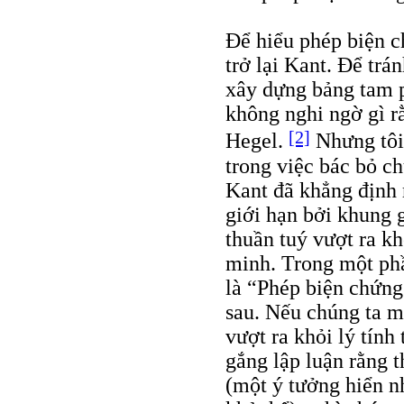
Để hiểu phép biện c
trở lại Kant. Để trán
xây dựng bảng tam 
không nghi ngờ gì r
[2]
Hegel.
Nhưng tôi
trong việc bác bỏ ch
Kant đã khẳng định 
giới hạn bởi khung g
thuần tuý vượt ra k
minh. Trong một ph
là “Phép biện chứng
sau. Nếu chúng ta m
vượt ra khỏi lý tính
gắng lập luận rằng t
(một ý tưởng hiển n