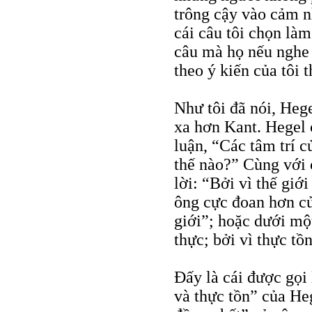
trông cậy vào cảm n
cái câu tôi chọn làm
câu mà họ nếu nghe 
theo ý kiến của tôi 
Như tôi đã nói, Heg
xa hơn Kant. Hegel 
luận, “Các tâm trí c
thế nào?” Cùng với 
lời: “Bởi vì thế giớ
ông cực đoan hơn củ
giới”; hoặc dưới một
thực; bởi vì thực tồn
Đấy là cái được gọi l
và thực tồn” của Heg