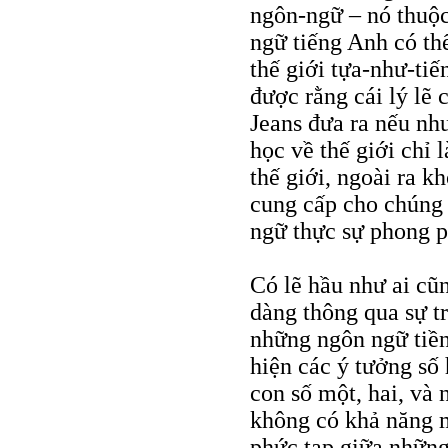
ngôn-ngữ – nó thuộ
ngữ tiếng Anh có thể
thế giới tựa-như-ti
được rằng cái lý lẽ 
Jeans đưa ra nếu nh
học về thế giới chỉ
thế giới, ngoài ra k
cung cấp cho chúng 
ngữ thực sự phong p
Có lẽ hầu như ai cũn
dàng thông qua sự t
những ngôn ngữ tiền
hiện các ý tưởng số
con số một, hai, và
không có khả năng m
phức tạp giữa những