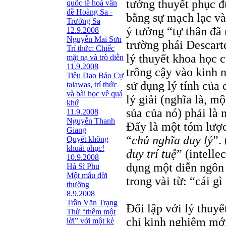
tưởng thuyết phục đ
quốc tế hoá vấn
đề Hoàng Sa -
bằng sự mạch lạc và
Trường Sa
ý tưởng “tự thân đã 
12.9.2008
Nguyễn Mai Sơn
trường phái Descart
Trí thức: Chiếc
lý thuyết khoa học 
mặt nạ và trò diễn
11.9.2008
trông cậy vào kinh n
Tiêu Dao Bảo Cự
sử dụng lý tính của 
talawas, trí thức
và bài học về quá
lý giải (nghĩa là, m
khứ
sủa của nó) phải là 
11.9.2008
Nguyễn Thanh
Đấy là một tóm lược 
Giang
“
chủ nghĩa duy lý
”.
Quyết không
khuất phục!
duy trí tuệ
” (intelle
10.9.2008
dụng một diễn ngôn 
Hà Sĩ Phu
Một mẩu đời
trong vài từ: “cái gì
thường
8.9.2008
Trần Văn Trạng
Đối lập với lý thuyế
Thử “thêm một
chỉ kinh nghiệm mới
lời” với một kẻ