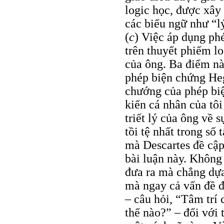
logic học, được xây
các biểu ngữ như “lý 
(
c
) Việc áp dụng ph
trên thuyết phiếm lo
của ông. Ba điểm này
phép biện chứng Heg
chướng của phép biệ
kiến cá nhân của tôi
triết lý của ông về 
tồi tệ nhất trong số
mà Descartes đề cập
bài luận này. Không 
đưa ra mà chẳng dựa
mà ngay cả vấn đề đ
– câu hỏi, “Tâm trí 
thế nào?” – đối với 