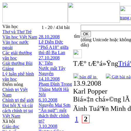
trang
Văn học
1 - 20 / 434 bài
Thơ và Thơ Trẻ
tìm
28.10.2008
Văn học Việt Nam
(dùng Unicode hoặc khôn
Lê Diễn Đức
Văn học nước
dấu)
“Phố A18” giữa
ngoài
thủ đô Ba Lan
Các giải thưởng
27.10.2008
văn học
TÆ° tÆ°á»Ÿng
Triá
K’ Tiên
Giải thưởng Bùi
Nước mắt Tây
Giáng
Nguyên
Lý luận phê bình
bản để in
Gửi bài nà
14.10.2008
văn học
13.9.2008
Phạm Đình Trọng
Điểm nóng
Tháng Mười Hà
Chính trị Việt
Karl Popper
Nội
Nam
Biá»‡n chá»©ng l
6.10.2008
Chính trị thế giới
Nguyễn Mai Sơn
Đại hội X và cải
Äinh Tuáº¥n Minh 
“Ẩn ngữ”: một
cách chính trị tại
thách thức chính
Việt Nam
1
2
trị?
Xã hội
3.10.2008
Giáo dục