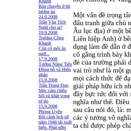
Khanh
Bàn chuyện ở thì
tương lai
Một vấn đề trọng tâm
24.9.2008
đấu tranh giữa chủ 
Trần Văn Tích
Nghĩ cho ai?
Âu lục địa) ở một b
19.9.2008
Liên hiệp Anh) ở bê
Trương Công
Khanh
dụng làm đề dẫn ở đ
Còn có một ẩn
cố gắng trình bày kh
ngữ...
17.9.2008
đẻ của trường phái 
Tưởng Năng Tiến
vai trò như là một g
Đồng hồ và Hiến
pháp
mọi cách thức để đạt
15.9.2008
giải pháp hữu ích n
Trần Trung Đạo
Mặc cảm chiêu
đầy bực tức đối với
hồi và khát vọng
nghĩa như thế. Điều
tự do
15.9.2008
sau câu nói đó, là: m
Phong Uyên
các ý tưởng vô nghĩa
Bối cảnh lịch sử
năm 1946 tái xuất
ta chỉ được phép chấ
hiện. Phải sớm