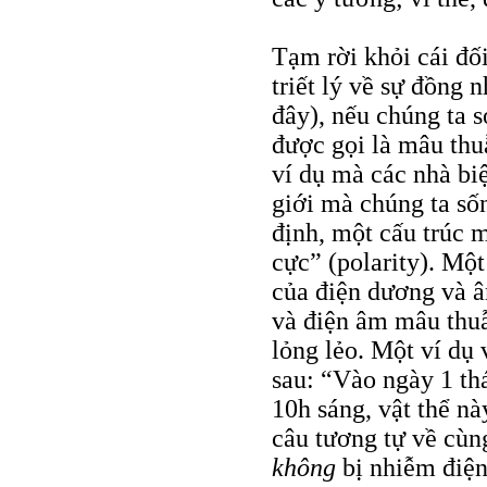
Tạm rời khỏi cái đối
triết lý về sự đồng 
đây), nếu chúng ta 
được gọi là mâu thuẫ
ví dụ mà các nhà biệ
giới mà chúng ta sốn
định, một cấu trúc m
cực” (polarity). Một 
của điện dương và â
và điện âm mâu thuẫ
lỏng lẻo. Một ví dụ 
sau: “Vào ngày 1 th
10h sáng, vật thể nà
câu tương tự về cùng
không
bị nhiễm điệ