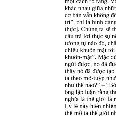
một cách rõ ràng. Và
khác nhau giữa nhữn
cơ bản vẫn không đổi
trí”, chỉ là hình dá
thực]. Chúng ta sẽ t
câu trả lời thực sự 
tương tự nào đó, ch
chiếu khuôn mặt tôi
khuôn-mặt”. Mặc dù 
ngửi được, nó đã đượ
thấy nó đã được tạo
ta theo mô-tuýp như 
như thế nào?” – “Bở
ông lập luận rằng t
nghĩa là thế giới là
Lý lẽ này hiển nhiê
thể mô tả thế giới n