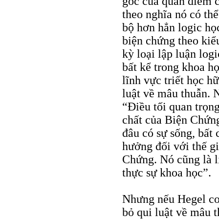
gốc của quan điểm c
theo nghĩa nó có thể
bộ hơn hẳn logic họ
biện chứng theo kiểu
kỳ loại lập luận log
bất kể trong khoa họ
lĩnh vực triết học h
luật về mâu thuẫn. N
“Điều tối quan trọn
chất của Biện Chứng
đâu có sự sống, bất 
hưởng đối với thế gi
Chứng. Nó cũng là l
thực sự khoa học”.
Nhưng nếu Hegel coi
bỏ qui luật về mâu t