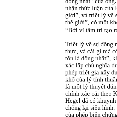
đồng nhất” của ông. 
nhận thức luận của K
giới”, và triết lý về
thế giới”, có một kh
“Bởi vì tâm trí tạo r
Triết lý về sự đồng 
thực, và cái gì mà có
tồn là đồng nhất”, k
xác lập chủ nghĩa d
phép triết gia xây d
khổ của lý tính thuầ
là một lý thuyết đún
chính xác cái theo K
Hegel đã có khuynh
chống lại siêu hình.
của phép biện chứng