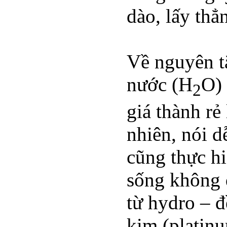
dào, lấy thẳ
Về nguyên tắ
nước (H
O) 
2
giá thành rẻ
nhiên, nói d
cũng thực hi
sống không 
từ hydro – đ
kim (platinu