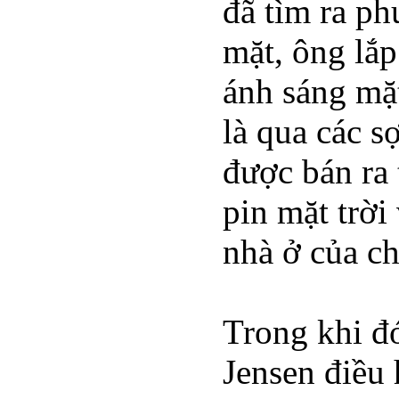
đã tìm ra ph
mặt, ông lắp
ánh sáng mặt
là qua các s
được bán ra 
pin mặt trời
nhà ở của c
Trong khi đ
Jensen điều 