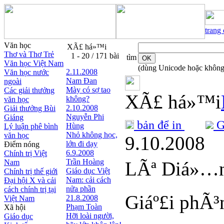
trang
Văn học
XÃ£ há»™i
Thơ và Thơ Trẻ
1 - 20 / 171 bài
tìm
Văn học Việt Nam
(dùng Unicode hoặc không
2.11.2008
Văn học nước
Nam Đan
ngoài
Mày có sợ tao
Các giải thưởng
XÃ£ há»™i
không?
văn học
2.10.2008
Giải thưởng Bùi
Nguyễn Phi
Giáng
bản để in
Gử
Hùng
Lý luận phê bình
Nhỏ không học,
văn học
9.10.2008
lớn đi dạy
Điểm nóng
6.9.2008
Chính trị Việt
Trần Hoàng
Nam
LÃª Diá»…n
Giáo dục Việt
Chính trị thế giới
Nam: cải cách
Đại hội X và cải
nửa phần
cách chính trị tại
Giáº£i phÃ³
21.8.2008
Việt Nam
Phạm Toàn
Xã hội
Hỡi loài người,
Giáo dục