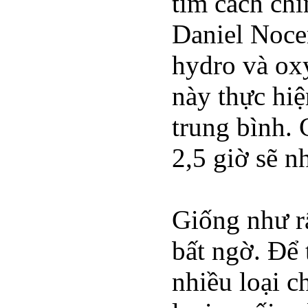
tìm cách ch
Daniel Nocer
hydro và oxy
này thực hi
trung bình. 
2,5 giờ sẽ n
Giống như rấ
bất ngờ. Để 
nhiều loại c