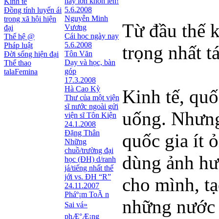
hãy lớn khôn lên!
Kinh tế
5.6.2008
Đồng tính luyến ái
Nguyễn Minh
trong xã hội hiện
Từ đầu thế 
Vương
đại
Cái học ngày nay
Thế hệ @
5.6.2008
Pháp luật
trọng nhất tá
Tôn Văn
Đời sống hiện đại
Dạy và học, bàn
Thể thao
góp
talaFemina
17.3.2008
Hà Cao Kỳ
Kinh tế, quố
Thư của một viện
sĩ nước ngoài gửi
uống. Nhưng
viện sĩ Tôn Kiện
24.1.2008
Đặng Thân
quốc gia ít 
Những
chuồ/trường đại
dùng ảnh hư
học (ĐH) d/ranh
já/tiếng nhất thế
jới vs. ĐH “R”
cho mình, tạ
24.11.2007
Pháº¡m ToÃ n
những nước 
Sai vá»
phÆ°Æ¡ng