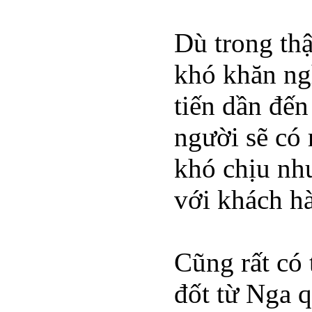
Dù trong thậ
khó khăn ngh
tiến dần đế
người sẽ có 
khó chịu như
với khách h
Cũng rất có
đốt từ Nga q