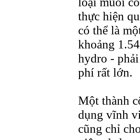
loại muối co
thực hiện qu
có thể là mộ
khoảng 1.540
hydro - phải
phí rất lớn.
Một thành cô
dụng vĩnh v
cũng chỉ cho