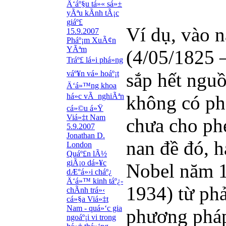
Ä‘áº§u tá»« sá»±
yÃªu kÃ­nh tÃ¡c
giáº£
Ví dụ, vào 
15.9.2007
Pháº¡m XuÃ¢n
YÃªm
(4/05/1825 
Tráº£ lá»i phá»ng
váº¥n vá» hoáº¡t
sắp hết nguồ
Ä‘á»™ng khoa
há»c vÃ nghiÃªn
không có ph
cá»©u á»Ÿ
Viá»‡t Nam
chưa cho phé
5.9.2007
Jonathan D.
nan đề đó, h
London
Quáº£n lÃ½
giÃ¡o dá»¥c
Nobel năm 1
dÆ°á»›i cháº¿
Ä‘á»™ kinh táº¿-
1934) từ ph
chÃ­nh trá»‹
cá»§a Viá»‡t
Nam - quá»‘c gia
phương pháp 
ngoáº¡i vi trong