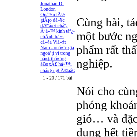
Jonathan D.
London
Quáº£n lÃ½
Cùng bài, tá
giÃ¡o dá»¥c
dÆ°á»›i cháº¿
Ä‘á»™ kinh táº¿-
một bước ngo
chÃ­nh trá»‹
cá»§a Viá»‡t
phẩm rất thấ
Nam - quá»‘c gia
ngoáº¡i vi trong
há»‡ thá»‘ng
nghiệp.
â€œxÃ£ há»™i
chá»§ nghÄ©aâ€
1 - 20 / 171 bài
Nói cho cùn
phóng khoáng
gió… và đặc 
dụng hết ti