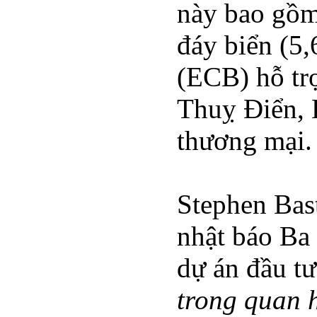
này bao gồm
đáy biển (5
(ECB) hỗ trợ
Thuỵ Điển, E
thương mại. 
Stephen Bas
nhật báo Ba
dự án đầu tư
trong quan h