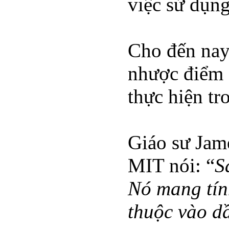
việc sử dụng
Cho đến nay,
nhược điểm s
thực hiện t
Giáo sư Jam
MIT nói: “
S
Nó mang tính
thuộc vào dầ