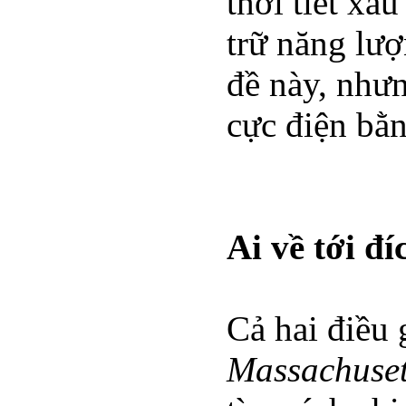
thời tiết xấ
trữ năng lượ
đề này, nhưn
cực điện bằ
Ai về tới đí
Cả hai điều
Massachusett