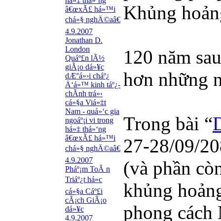
há»‡ thá»‘ng
Khủng hoảng
â€œxÃ£ há»™i
chá»§ nghÄ©aâ€
4.9.2007
Jonathan D.
London
120 năm sau
Quáº£n lÃ½
giÃ¡o dá»¥c
hơn những n
dÆ°á»›i cháº¿
Ä‘á»™ kinh táº¿-
chÃ­nh trá»‹
cá»§a Viá»‡t
Nam - quá»‘c gia
Trong bài “
ngoáº¡i vi trong
há»‡ thá»‘ng
â€œxÃ£ há»™i
27-28/09/20
chá»§ nghÄ©aâ€
4.9.2007
(và phần còn
Pháº¡m ToÃ n
Triáº¿t há»c
khủng hoảng 
cá»§a Cáº£i
cÃ¡ch GiÃ¡o
phong cách M
dá»¥c
4.9.2007