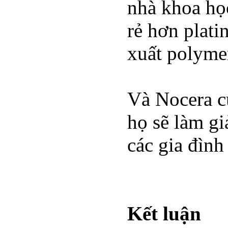
nhà khoa họ
rẻ hơn plati
xuất polyme
Và Nocera c
họ sẽ làm gi
các gia đình
Kết luận