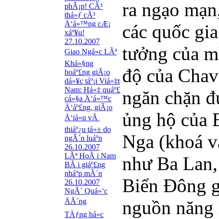
ra ngạo mạn,
phÃ¡p! CÃ³
thá»ƒ cÃ³
Ä‘á»™ng cÆ¡
các quốc gia
xáº¥u!
27.10.2007
tưởng của mì
Giao Ngá»c LÃª
Khá»§ng
độ của Chav
hoáº£ng giÃ¡o
dá»¥c táº¡i Viá»‡t
Nam: Há»‡ quáº£
ngăn chặn đư
cá»§a Ä‘á»™c
Ä‘áº£ng, giÃ¡o
ủng hộ của 
Ä‘iá»u vÃ
thiáº¿u tá»± do
Nga (khoá va
ngÃ´n luáº­n
26.10.2007
LÃª HoÃ i Nam
như Ba Lan, 
BÃ i giáº£ng
nháº­p mÃ´n
Biển Đông g
26.10.2007
NgÃ´ Quá»‘c
ÄÃ´ng
nguồn năng l
TÄƒng há»c