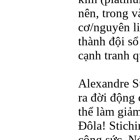
nên, trong v
cơ/nguyên li
thành đội sổ
cạnh tranh q
Alexandre St
ra đời động
thể làm giảm
Đôla! Stichi
công sức. Nó