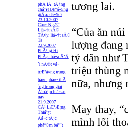
tương lai.
phÃ­ lÃ tÄƒng
cháº¥t lÆ°á»£ng
giÃ¡o dá»¥c?
23.10.2007
Cá»• NgÆ°
“Của ăn núi 
Liá»‡t sÄ©
TÃ¢y, liá»‡t sÄ©
Ta
lượng đang n
22.9.2007
PhÃ¹ng Hi
tỷ dân như 
PhÃ¡c há»a Ä‘Ã
´i nÃ©t vá»
triệu thùng 
trÆ°á»ng trung
há»c phá»• thÃ
nữa, nhưng r
´ng trong giai
Ä‘oáº¡n hiá»‡n
nay
21.9.2007
May thay, “c
CÃ¹ LÆ°Æ¡ng
Thiáº¿t
Äá»c tÃ¡c
mình lối tho
pháº©m báº¯t