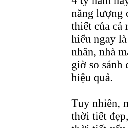
4 tỷ năm nay
năng lượng c
thiết của cả
hiểu ngay là
nhân, nhà má
giờ so sánh 
hiệu quả.
Tuy nhiên, n
thời tiết đẹ