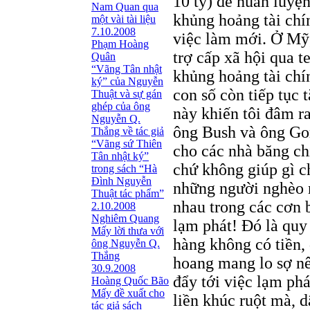
10 tỷ) để huấn luyện
Nam Quan qua
khủng hoảng tài chí
một vài tài liệu
7.10.2008
việc làm mới. Ở Mỹ
Phạm Hoàng
trợ cấp xã hội qua t
Quân
“Vãng Tân nhật
khủng hoảng tài chí
ký” của Nguyễn
con số còn tiếp tục
Thuật và sự gán
ghép của ông
này khiến tôi đâm r
Nguyễn Q.
ông Bush và ông Gor
Thắng về tác giả
“Vãng sứ Thiên
cho các nhà băng chỉ
Tân nhật ký”
chứ không giúp gì c
trong sách “Hà
Đình Nguyễn
những người nghèo n
Thuật tác phẩm”
nhau trong các cơn b
2.10.2008
Nghiêm Quang
lạm phát! Đó là quy
Mấy lời thưa với
hàng không có tiền,
ông Nguyễn Q.
Thắng
hoang mang lo sợ nê
30.9.2008
đẩy tới việc lạm phá
Hoàng Quốc Bão
Mấy đề xuất cho
liền khúc ruột mà, 
tác giả sách