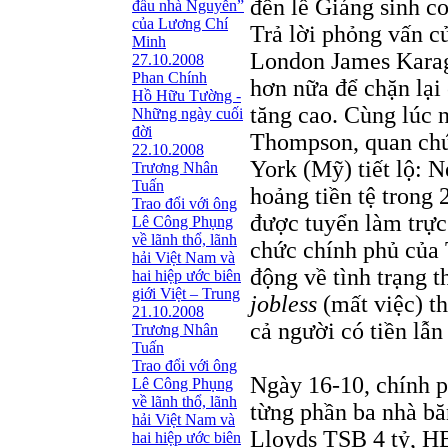
đến lễ Giáng sinh con
đầu nhà Nguyễn”
của Lương Chí
Trả lời phỏng vấn 
Minh
London James Karag
27.10.2008
Phan Chính
hơn nữa để chặn lại 
Hồ Hữu Tường -
tăng cao. Cùng lúc 
Những ngày cuối
đời
Thompson, quan chứ
22.10.2008
York (Mỹ) tiết lộ: 
Trương Nhân
Tuấn
hoảng tiền tệ trong
Trao đổi với ông
được tuyển làm trực
Lê Công Phụng
về lãnh thổ, lãnh
chức chính phủ của 
hải Việt Nam và
động về tình trạng th
hai hiệp ước biên
giới Việt – Trung
jobless
(mất việc) t
21.10.2008
cả người có tiền lẫn
Trương Nhân
Tuấn
Trao đổi với ông
Ngày 16-10, chính p
Lê Công Phụng
về lãnh thổ, lãnh
từng phần ba nhà bă
hải Việt Nam và
Lloyds TSB 4 tỷ, HB
hai hiệp ước biên