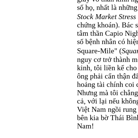
số họ, nhất là những
Stock Market Stress
chứng khoán). Bác s
tâm thần Capio Nigh
số bệnh nhân có hiệ
Square-Mile" (
Squa
nguy cơ trở thành m
kinh, tôi liền kể cho
ông phải cẩn thận đấ
hoảng tài chính coi
Nhưng mà tôi chẳng 
cả, với lại nếu khôn
Việt Nam ngồi rung
bên kia bờ Thái Bì
Nam!