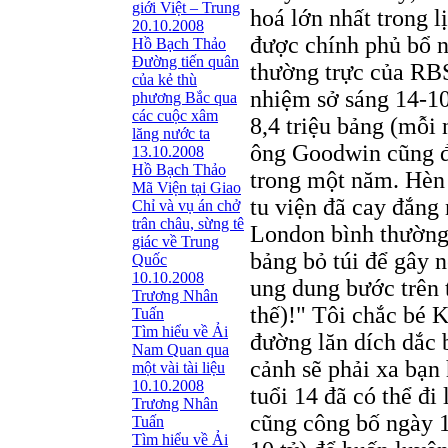
giới Việt – Trung
hoá lớn nhất trong 
20.10.2008
được chính phủ bổ n
Hồ Bạch Thảo
Ðường tiến quân
thường trực của RBS
của kẻ thù
nhiệm sở sáng 14-10
phương Bắc qua
các cuộc xâm
8,4 triệu bảng (mỗi
lăng nước ta
ông Goodwin cũng đủ
13.10.2008
Hồ Bạch Thảo
trong một năm. Hèn 
Mã Viện tại Giao
tu viện đã cay đắng 
Chỉ và vụ án chở
trân châu, sừng tê
London bình thường 
giác về Trung
bảng bỏ túi để gây 
Quốc
10.10.2008
ung dung bước trên 
Trương Nhân
thế)!" Tôi chắc bé 
Tuấn
Tìm hiểu về Ải
đường lăn dích dắc b
Nam Quan qua
cảnh sẽ phải xa bạn 
một vài tài liệu
10.10.2008
tuổi 14 đã có thể đ
Trương Nhân
cũng công bố ngày 15
Tuấn
Tìm hiểu về Ải