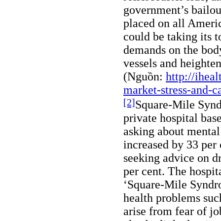
government’s bailout
placed on all Americ
could be taking its t
demands on the body
vessels and heightene
(Nguồn:
http://ihea
market-stress-and-ca
[2]
Square-Mile Synd
private hospital ba
asking about mental 
increased by 33 per 
seeking advice on d
per cent. The hospit
‘Square-Mile Syndro
health problems such
arise from fear of j