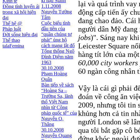
kì hậu Stalin
Kinh tế
lại và quá trình va
1.11.2008
Đồng tính luyến ái
động cấp tiến ấy ch
Nguyễn Tường
trong xã hội hiện
Tâm
đại
đang chao đảo. Cái 
Cuộc biểu tình
Thế hệ @
người dân Mỹ đang m
đầu tiên của
Pháp luật
“quần chúng tự
Đời sống hiện đại
jobs
)". Sáng nay khi
phát” ủng hộ
Thể thao
Leicester Square nổi
cách mạng lật đổ
talaFemina
Tổng thống Ngô
hàng tít lớn của một
Đình Diệm năm
60,000 city workers 
1963
30.10.2008
60 ngàn công nhân t
Phạm Hoàng
Quân
Bàn tiếp về sách
Vậy là cái gì phải đ
“Hoàng Sa –
đoán về công ăn việ
Trường Sa, lãnh
thổ Việt Nam
2009, nhưng tôi tin 
nhìn từ Công
khủng hơn cả tin nh
pháp quốc tế” của
Nguyễn Q.
người London sẽ lâ
Thắng
qua tôi bắt gặp cô b
30.10.2008
Nguyễn Quang
đứng khóc ngoài đườ