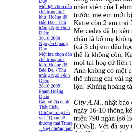
Duy
nhân viên của Lehm
Một lựa chọn dân
chủ trong quá
trước, mẹ em mới bị
khứ: Hoàng đế
Katie còn 2 em trai 
Bảo Đại - Thủ
tướng Ngô Ðình
Mercedes đã bị kéo r
Diệm
chắn là bố mẹ không
30.10.2008
Nguyễn Quang
(cả 3 chị em đều họ
Duy
thế là không còn. Ka
Một lựa chọn dân
chủ trong quá
mọi tai hoạ cứ liên
khứ: Hoàng đế
Anh không có một cá
Bảo Đại - Thủ
tướng Ngô Ðình
thế nhưng chỉ vài n
Diệm
lộn! Khủng hoảng tài
28.10.2008
Phạm Hoàng
Quân
City A.M.
, nhật báo
Bàn về địa danh
Thất Châu
ngày 16-10 thống kê
Dương trong bài
triệu 790 ngàn (số 
viết “Quan hệ
thương mại Trung
[ONS]). Với đà suy 
– Việt những năm