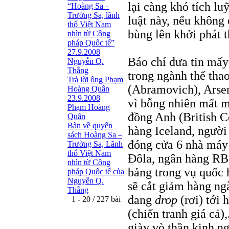
lại càng khó tích lu
“Hoàng Sa –
Trường Sa, lãnh
luật này, nếu không
thổ Việt Nam
bùng lên khởi phát 
nhìn từ Công
pháp Quốc tế”
27.9.2008
Báo chí đưa tin mấy
Nguyễn Q.
Thắng
trong ngành thể tha
Trả lời ông Phạm
(Abramovich), Arse
Hoàng Quân
23.9.2008
vì bỗng nhiên mất mộ
Phạm Hoàng
đồng Anh (British C
Quân
Bàn về quyển
hàng Iceland, người
sách Hoàng Sa –
đóng cửa 6 nhà máy 
Trường Sa, Lãnh
thổ Việt Nam
Đôla, ngân hàng RB
nhìn từ Công
bảng trong vụ quốc 
pháp Quốc tế của
Nguyễn Q.
sẽ cắt giảm hàng ng
Thắng
đang
drop
(rơi) tới
1 - 20 / 227 bài
(chiến tranh giá cả)
giày vò thần kinh n