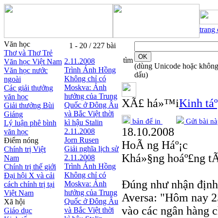
trang
Văn học
1 - 20 / 227 bài
Thơ và Thơ Trẻ
tìm
2.11.2008
Văn học Việt Nam
(dùng Unicode hoặc khôn
Trình Ánh Hồng
Văn học nước
dấu)
Không chỉ có
ngoài
Moskva: Ảnh
Các giải thưởng
hưởng của Trung
văn học
XÃ£ há»™i
Kinh táº
Quốc ở Đông Âu
Giải thưởng Bùi
và Bắc Việt thời
Giáng
bản để in
Gửi bài nà
kì hậu Stalin
Lý luận phê bình
18.10.2008
2.11.2008
văn học
Jorn Rusen
Điểm nóng
HoÃ ng Háº¡c
Giải nghĩa lịch sử
Chính trị Việt
Khá»§ng hoáº£ng tÃ 
2.11.2008
Nam
Trình Ánh Hồng
Chính trị thế giới
Không chỉ có
Đại hội X và cải
Đúng như nhận định 
Moskva: Ảnh
cách chính trị tại
hưởng của Trung
Việt Nam
Aversa: "Hôm nay 2
Quốc ở Đông Âu
Xã hội
vào các ngân hàng c
và Bắc Việt thời
Giáo dục