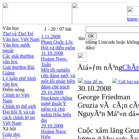
trang
Văn học
1 - 20 / 97 bài
Thơ và Thơ Trẻ
1.11.2008
tìm
Văn học Việt Nam
Phạm Quốc Lộc
(dùng Unicode hoặc khôn
Văn học nước
Hói và diễn ngôn
dấu)
ngoài
31.10.2008
Các giải thưởng
Hoàng Ngọc-
văn học
Tuấn
Äiá»ƒm nÃ³ng
ChÃ­n
Giải thưởng Bùi
Một lối nghiên
Giáng
cứu đáng ngờ, và
Lý luận phê bình
một lối phản biện
bản để in
Gửi bài nà
văn học
đáng chê trách
30.10.2008
Điểm nóng
29.10.2008
Chính trị Việt
George Friedman
Stuckism chống
Nam
nghệ thuật Ý
Gruzia vÃ cÃ¡n cÃ
Chính trị thế giới
niệm và chủ
Đại hội X và cải
NguyÃªn Máº«n dá»
nghĩa Hậu hiện
cách chính trị tại
đại
Việt Nam
29.10.2008
Xã hội
Cuộc xâm lăng Gruzi
Hoàng Ngọc
Giáo dục
Hiến
lượng ở khu vực Âu-