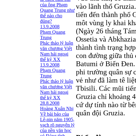
của ông Phạm
vào lãnh thổ Gruzia
Quang Trung như
tiến đến thành phố 
thế nào cho
đúng?
môt vùng ly khai kh
13.9.2008
(Ngày 26 tháng Tám
Phạm Quang
Trung
Ossetia và Abkhazia,
Phác thảo lý luận
thành tình trạng hợ
văn chương Việt
Nam hải ngoại
con đường giữa thủ 
thế kỷ XX
Batumi ở Biển Đen.
13.9.2008
Phạm Quang
phi trường quân sự 
Trung
vẻ như đã làm tê liệ
Phác thảo lý luận
văn chương Việt
Tbisili. Các mũi ti
Nam hải ngoại
Gruzia chỉ khoảng 4
thế kỷ XX
28.8.2008
cứ dự tính nào từ b
Hoàng Xuân Nhị
quân đội Gruzia.
Về bài báo của
Lê-nin năm 1905,
vạch rõ nguyên lý
của nền văn học
có Đảng tính