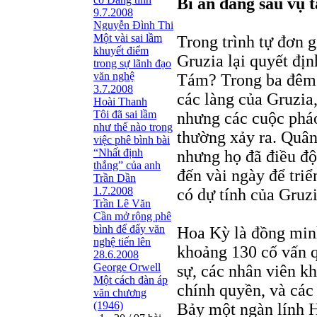
Bí ẩn đằng sau vụ 
9.7.2008
Nguyễn Đình Thi
Một vài sai lầm
Trong trình tự đơn g
khuyết điểm
Gruzia lại quyết đị
trong sự lãnh đạo
văn nghệ
Tám? Trong ba đêm 
3.7.2008
các làng của Gruzia
Hoài Thanh
Tôi đã sai lầm
nhưng các cuộc pháo
như thế nào trong
thường xảy ra. Quân
việc phê bình bài
“Nhất định
nhưng họ đã điều độ
thắng” của anh
đến vài ngày để triể
Trần Dần
1.7.2008
có dự tính của Gruzi
Trần Lê Văn
Cần mở rộng phê
bình để đẩy văn
Hoa Kỳ là đồng minh
nghệ tiến lên
khoảng 130 cố vấn q
28.6.2008
George Orwell
sự, các nhân viên k
Một cách đàn áp
chính quyền, và các
văn chương
(1946)
Bảy một ngàn lính H