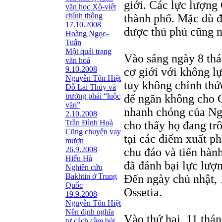
giới. Các lực lượng
văn học Xô-viết
chính thống
thành phố. Mặc dù đ
17.10.2008
được thủ phủ cũng n
Hoàng Ngọc-
Tuấn
Một quái trạng
Vào sáng ngày 8 th
văn hoá
9.10.2008
cơ giới với không l
Nguyễn Tôn Hiệt
tuy không chính thứ
Đỗ Lai Thúy và
trường phái “luộc
để ngăn không cho 
văn”
nhanh chóng của Nga 
2.10.2008
Trần Đình Hoà
cho thấy họ đang trô
Cũng chuyện vay
tại các điểm xuất p
mượn
26.9.2008
chu đáo và tiến hàn
Hiểu Hà
đã đánh bại lực lượn
Nghiên cứu
Bakhtin ở Trung
Đến ngày chủ nhật, 
Quốc
Ossetia.
19.9.2008
Nguyễn Tôn Hiệt
Nên định nghĩa
Vào thứ hai, 11 thá
tư cách cầm bút