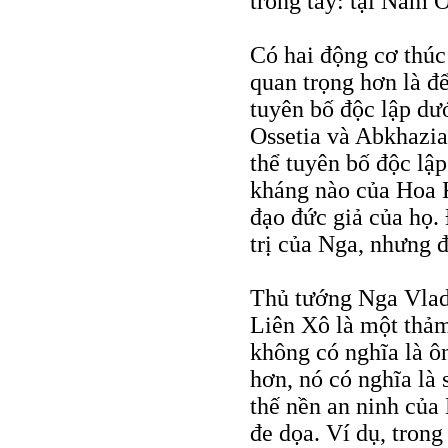
trong tay: tại Nam O
Có hai động cơ thú
quan trọng hơn là đ
tuyên bố độc lập dư
Ossetia và Abkhazia
thể tuyên bố độc lậ
kháng nào của Hoa K
đạo đức giả của họ. 
trị của Nga, nhưng 
Thủ tướng Nga Vladi
Liên Xô là một thảm 
không có nghĩa là ô
hơn, nó có nghĩa là 
thế nền an ninh của
đe dọa. Ví dụ, trong