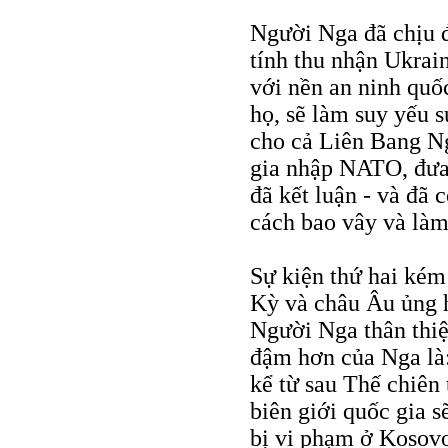
Người Nga đã chịu 
tính thu nhận Ukrai
với nền an ninh quốc
họ, sẽ làm suy yếu 
cho cả Liên Bang N
gia nhập NATO, đưa
đã kết luận - và đã 
cách bao vây và là
Sự kiện thứ hai kém
Kỳ và châu Âu ủng h
Người Nga thân thiệ
đậm hơn của Nga là
kể từ sau Thế chiên 
biên giới quốc gia 
bị vi phạm ở Kosovo,