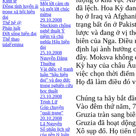
Kinh tế
Một lời cám ơn
Đồng tính luyến ái
đã lệch. Hoa Kỳ đan
và một lời chúc
trong xã hội hiện
mừng
họ ở Iraq và Afghani
đại
29.10.2008
Thế hệ @
trạng bất ổn ở Pakis
Stuckism chống
Pháp luật
nghệ thuật Ý
lược và đang ở vị t
Đời sống hiện đại
niệm và chủ
Thể thao
biên của Nga. Điều 
nghĩa Hậu hiện
talaFemina
đại
định lại ành hưởng 
25.10.2008
đây. Moksva không 
Nguyễn Đăng
Thuờng
Kỳ hay của châu Âu; 
Vài điều về tranh
việc chọn thời điểm
luận “hậu hiện
đại” và đạo đức
Họ đã làm điều đó 
trong nghiên cứu
học thuật
23.10.2008
Chúng ta hãy bắt đầu
Trịnh Lữ
Vào đêm thứ năm, 7
Góp chuyện
"quái trạng"
Gruzia tràn sang bi
20.10.2008
Gruzia đã hoạt dộng
Lã Nguyên
Số phận lịch sử
Xô sụp đổ. Họ tiến t
của nền lý luận