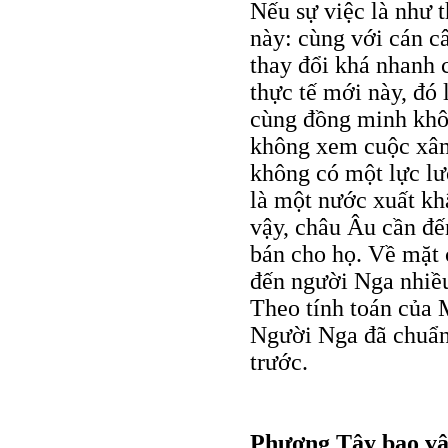
Nếu sự việc là như th
này: cùng với cán c
thay đổi khá nhanh 
thực tế mới này, đó
cùng đồng minh khôn
không xem cuộc xâm
không có một lực lư
là một nước xuất kh
vậy, châu Âu cần đế
bán cho họ. Về mặt c
đến người Nga nhiề
Theo tính toán của 
Người Nga đã chuẩn 
trước.
Phương Tây bao v