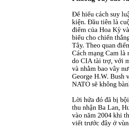
Để hiểu cách suy lu
kiện. Đầu tiên là 
điểm của Hoa Kỳ và
biểu cho chiến thắn
Tây. Theo quan điể
Cách mạng Cam là mộ
do CIA tài trợ, với
và nhằm bao vây nư
George H.W. Bush và
NATO sẽ không bành
Lời hứa đó đã bị b
thu nhận Ba Lan, Hu
vào năm 2004 khi t
viết trước đây ở vù