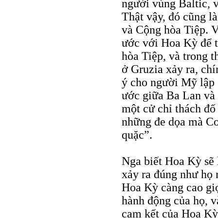
người vùng Baltic, 
Thật vậy, đó cũng l
và Cộng hòa Tiệp. V
ước với Hoa Kỳ để t
hòa Tiệp, và trong 
ở Gruzia xảy ra, ch
ý cho người Mỹ lập 
ước giữa Ba Lan và 
một cử chỉ thách đ
những đe dọa mà Con
quặc”.
Nga biết Hoa Kỳ sẽ 
xảy ra đúng như họ
Hoa Kỳ càng cao giọ
hành động của họ, 
cam kết của Hoa Kỳ 